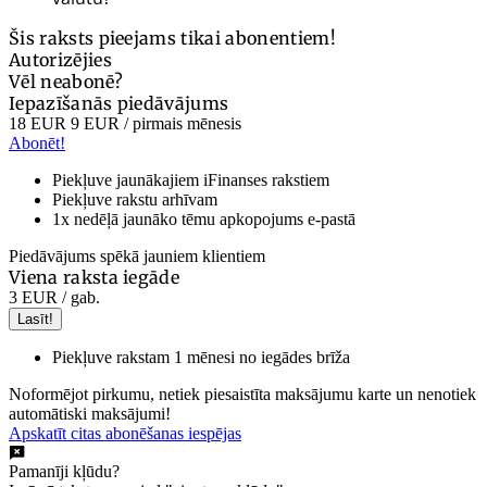
Šis raksts pieejams tikai abonentiem!
Autorizējies
Vēl neabonē?
Iepazīšanās piedāvājums
18 EUR
9 EUR
/ pirmais mēnesis
Abonēt!
Piekļuve jaunākajiem iFinanses rakstiem
Piekļuve rakstu arhīvam
1x nedēļā jaunāko tēmu apkopojums e-pastā
Piedāvājums spēkā jauniem klientiem
Viena raksta iegāde
3 EUR
/ gab.
Lasīt!
Piekļuve rakstam 1 mēnesi no iegādes brīža
Noformējot pirkumu, netiek piesaistīta maksājumu karte un nenotiek
automātiski maksājumi!
Apskatīt citas abonēšanas iespējas
Pamanīji kļūdu?