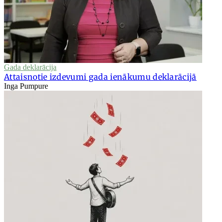
Gada deklarācija
Attaisnotie izdevumi gada ienākumu deklarācijā
Inga Pumpure