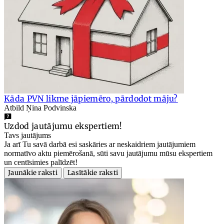
Kāda PVN likme jāpiemēro, pārdodot māju?
Atbild Ņina Podvinska
Uzdod jautājumu ekspertiem!
Tavs jautājums
Ja arī Tu savā darbā esi saskāries ar neskaidriem jautājumiem
normatīvo aktu piemērošanā, sūti savu jautājumu mūsu ekspertiem
un centīsimies palīdzēt!
Jaunākie raksti
Lasītākie raksti