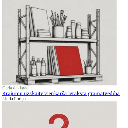
Gada deklarācija
Krājumu uzskaite vienkāršā ieraksta grāmatvedībā
Linda Puriņa