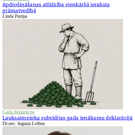
Apdrošināšanas atlīdzība vienkāršā ieraksta
grāmatvedībā
Linda Puriņa
Gada deklarācija
Lauksaimnieka subsīdijas gada ienākumu deklarācijā
Dr.oec. Inguna Leibus