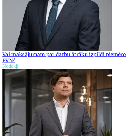
Vai maksājumam par darbu ātrāku izpildi piemēro
PVN?
Nodokļi