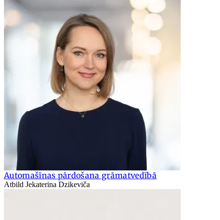
Automašīnas pārdošana grāmatvedībā
Atbild Jekaterina Dzikeviča