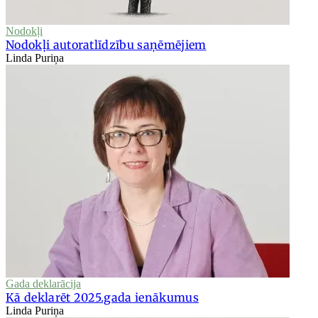
Nodokļi
Nodokļi autoratlīdzību saņēmējiem
Linda Puriņa
Gada deklarācija
Kā deklarēt 2025.gada ienākumus
Linda Puriņa