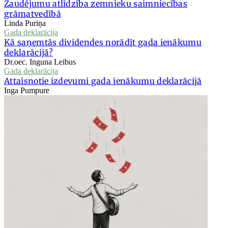
Zaudējumu atlīdzība zemnieku saimniecības
grāmatvedībā
Linda Puriņa
Gada deklarācija
Kā saņemtās dividendes norādīt gada ienākumu
deklarācijā?
Dr.oec. Inguna Leibus
Gada deklarācija
Attaisnotie izdevumi gada ienākumu deklarācijā
Inga Pumpure