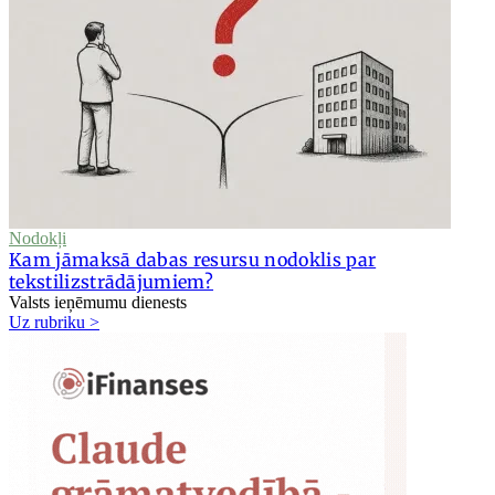
Nodokļi
Kam jāmaksā dabas resursu nodoklis par
tekstilizstrādājumiem?
Valsts ieņēmumu dienests
Uz rubriku >