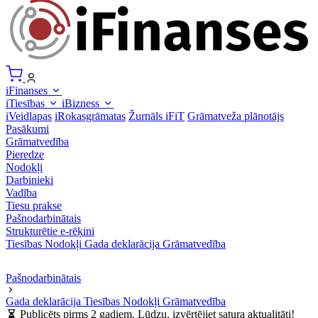
iFinanses
iTiesības
iBizness
iVeidlapas
iRokasgrāmatas
Žurnāls iFiT
Grāmatveža plānotājs
Pasākumi
Grāmatvedība
Pieredze
Nodokļi
Darbinieki
Vadība
Tiesu prakse
Pašnodarbinātais
Strukturētie e-rēķini
Tiesības
Nodokļi
Gada deklarācija
Grāmatvedība
Pašnodarbinātais
Gada deklarācija
Tiesības
Nodokļi
Grāmatvedība
Publicēts pirms 2 gadiem. Lūdzu, izvērtējiet satura aktualitāti!