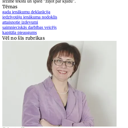
Iezīmē tekstu un spied "ziņot par kļūdu".
Tēmas
gada ienākumu deklarācija
iedzīvotāju ienākuma nodoklis
attaisnotie izdevumi
saimnieciskās darbības veicējs
kapitāla pieaugums
Vēl no šīs rubrikas