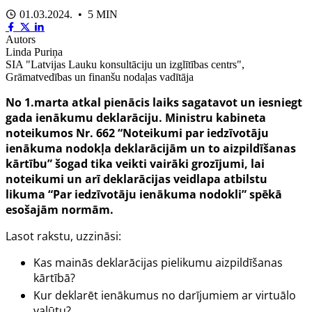
01.03.2024. • 5 MIN
Autors
Linda Puriņa
SIA "Latvijas Lauku konsultāciju un izglītības centrs",
Grāmatvedības un finanšu nodaļas vadītāja
No 1.marta atkal pienācis laiks sagatavot un iesniegt
gada ienākumu deklarāciju. Ministru kabineta
noteikumos Nr. 662 “Noteikumi par iedzīvotāju
ienākuma nodokļa deklarācijām un to aizpildīšanas
kārtību” šogad tika veikti vairāki grozījumi, lai
noteikumi un arī deklarācijas veidlapa atbilstu
likuma “Par iedzīvotāju ienākuma nodokli” spēkā
esošajām normām.
Lasot rakstu, uzzināsi:
Kas mainās deklarācijas pielikumu aizpildīšanas
kārtībā?
Kur deklarēt ienākumus no darījumiem ar virtuālo
valūtu?