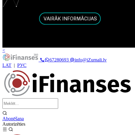
<
67280693
info@iZurnali.lv
LAT
|
РУС
Abonēšana
Autorizēties