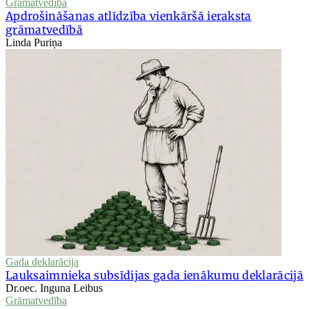
Grāmatvedība
Apdrošināšanas atlīdzība vienkāršā ieraksta
grāmatvedībā
Linda Puriņa
Gada deklarācija
Lauksaimnieka subsīdijas gada ienākumu deklarācijā
Dr.oec. Inguna Leibus
Grāmatvedība