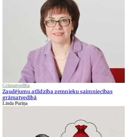
Grāmatvedība
Zaudējumu atlīdzība zemnieku saimniecības
grāmatvedībā
Linda Puriņa