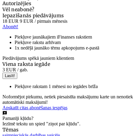
Autorizējies
Vēl neabonē?
Iepazīšanās piedāvājums
18 EUR
9 EUR
/ pirmais mēnesis
Abonēt!
Piekļuve jaunākajiem iFinanses rakstiem
Piekļuve rakstu arhīvam
1x nedēļā jaunāko tēmu apkopojums e-pastā
Piedāvājums spēkā jauniem klientiem
Viena raksta iegāde
3 EUR
/ gab.
Lasīt!
Piekļuve rakstam 1 mēnesi no iegādes brīža
Noformējot pirkumu, netiek piesaistīta maksājumu karte un nenotiek
automātiski maksājumi!
Apskatīt citas abonēšanas iespējas
Pamanīji kļūdu?
Iezīmē tekstu un spied "ziņot par kļūdu".
Tēmas
saimnieciskās darbības veicējs