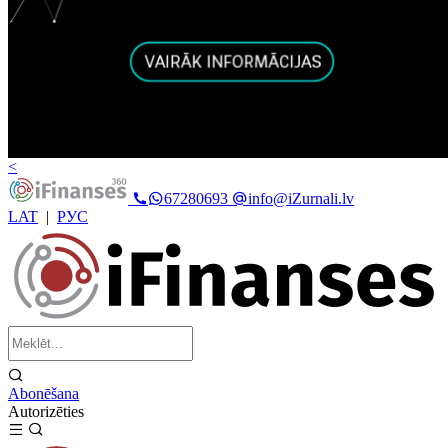
<
67280693
info@iZurnali.lv
LAT
|
РУС
Abonēšana
Autorizēties