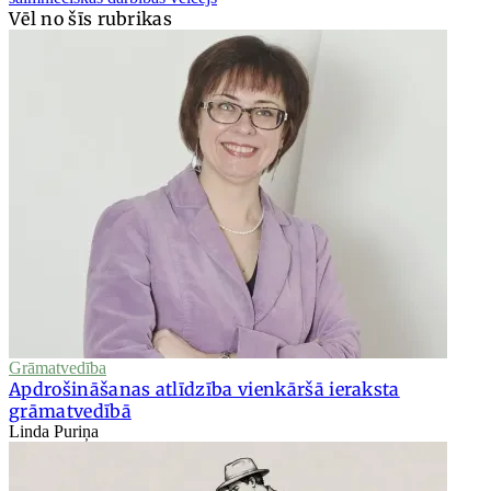
Vēl no šīs rubrikas
Grāmatvedība
Apdrošināšanas atlīdzība vienkāršā ieraksta
grāmatvedībā
Linda Puriņa