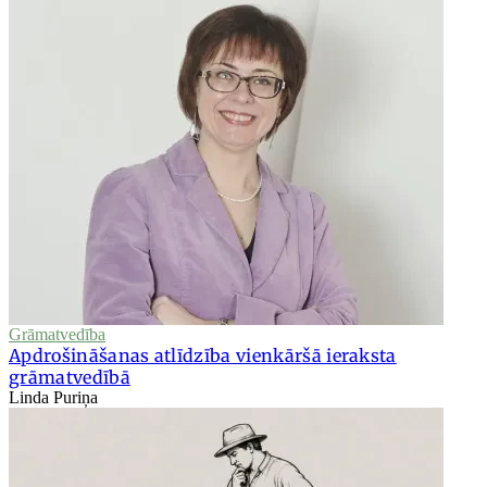
Grāmatvedība
Apdrošināšanas atlīdzība vienkāršā ieraksta
grāmatvedībā
Linda Puriņa