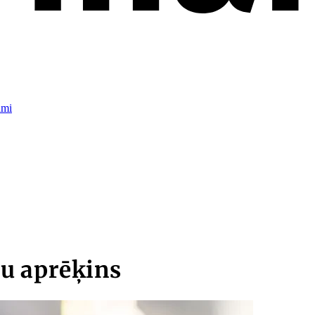
umi
u aprēķins