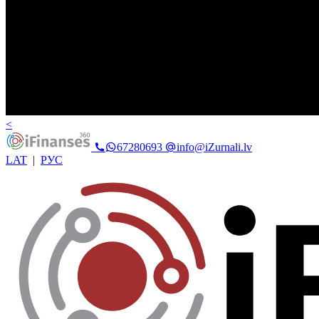
<
67280693
info@iZurnali.lv
LAT
|
РУС