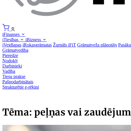
iFinanses
iTiesības
iBizness
iVeidlapas
iRokasgrāmatas
Žurnāls iFiT
Grāmatveža plānotājs
Pasāk
Grāmatvedība
Pieredze
Nodokļi
Darbinieki
Vadība
Tiesu prakse
Pašnodarbinātais
Strukturētie e-rēķini
Tēma: peļņas vai zaudējum