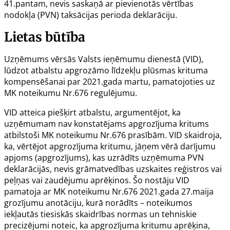
41.pantam, nevis saskaņā ar pievienotās vērtības
nodokļa (PVN) taksācijas perioda deklarāciju.
Lietas b
ūtība
Uzņēmums vērsās Valsts ieņēmumu dienestā (VID),
lūdzot atbalstu apgrozāmo līdzekļu plūsmas krituma
kompensēšanai par 2021.gada martu, pamatojoties uz
MK noteikumu Nr.676 regulējumu.
VID atteica piešķirt atbalstu, argumentējot, ka
uzņēmumam nav konstatējams apgrozījuma kritums
atbilstoši MK noteikumu Nr.676 prasībām. VID skaidroja,
ka, vērtējot apgrozījuma kritumu, jāņem vērā darījumu
apjoms (apgrozījums), kas uzrādīts uzņēmuma PVN
deklarācijās, nevis grāmatvedības uzskaites reģistros vai
peļņas vai zaudējumu aprēķinos. Šo nostāju VID
pamatoja ar MK noteikumu Nr.676 2021.gada 27.maija
grozījumu anotāciju, kurā norādīts – noteikumos
iekļautās tiesiskās skaidrības normas un tehniskie
precizējumi noteic, ka apgrozījuma kritumu aprēķina,