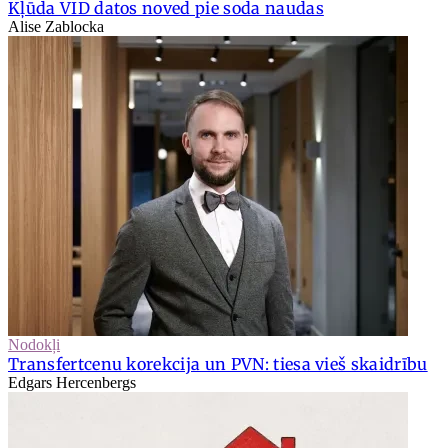
Kļūda VID datos noved pie soda naudas
Alise Zablocka
Nodokļi
Transfertcenu korekcija un PVN: tiesa vieš skaidrību
Edgars Hercenbergs