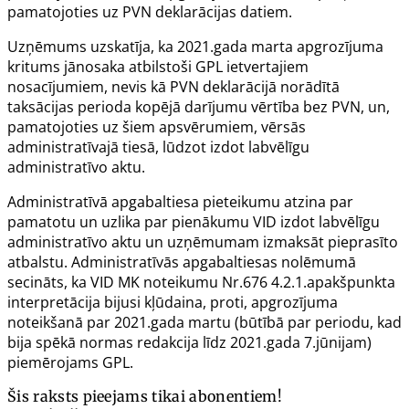
pamatojoties uz PVN deklarācijas datiem.
Uzņēmums uzskatīja, ka 2021.gada marta apgrozījuma
kritums jānosaka atbilstoši GPL ietvertajiem
nosacījumiem, nevis kā PVN deklarācijā norādītā
taksācijas perioda kopējā darījumu vērtība bez PVN, un,
pamatojoties uz šiem apsvērumiem, vērsās
administratīvajā tiesā, lūdzot izdot labvēlīgu
administratīvo aktu.
Administratīvā apgabaltiesa pieteikumu atzina par
pamatotu un uzlika par pienākumu VID izdot labvēlīgu
administratīvo aktu un uzņēmumam izmaksāt pieprasīto
atbalstu. Administratīvās apgabaltiesas nolēmumā
secināts, ka VID MK noteikumu Nr.676 4.2.1.apakšpunkta
interpretācija bijusi kļūdaina, proti, apgrozījuma
noteikšanā par 2021.gada martu (būtībā par periodu, kad
bija spēkā normas redakcija līdz 2021.gada 7.jūnijam)
piemērojams GPL.
Šis raksts pieejams tikai abonentiem!