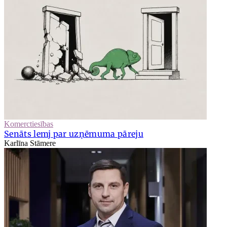
Komerctiesības
Senāts lemj par uzņēmuma pāreju
Karlīna Stāmere