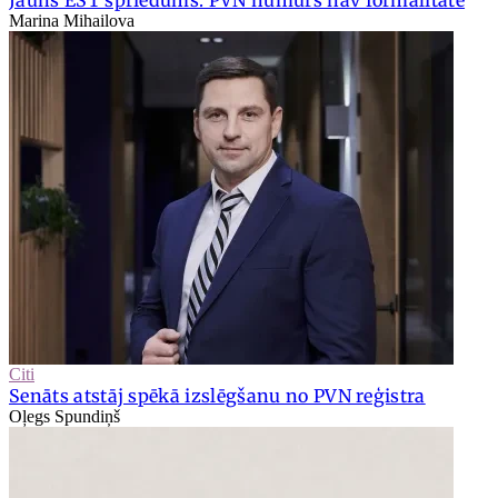
Jauns EST spriedums: PVN numurs nav formalitāte
Marina Mihailova
Citi
Senāts atstāj spēkā izslēgšanu no PVN reģistra
Oļegs Spundiņš