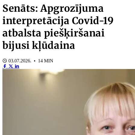
Senāts: Apgrozījuma
interpretācija Covid-19
atbalsta piešķiršanai
bijusi kļūdaina
03.07.2026. • 14 MIN