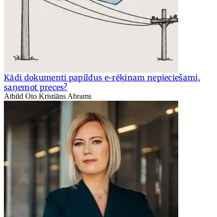
Kādi dokumenti papildus e-rēķinam nepieciešami,
saņemot preces?
Atbild Oto Kristiāns Abrams