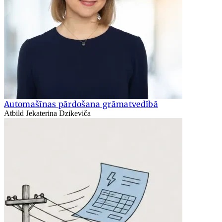
Automašīnas pārdošana grāmatvedībā
Atbild Jekaterina Dzikeviča