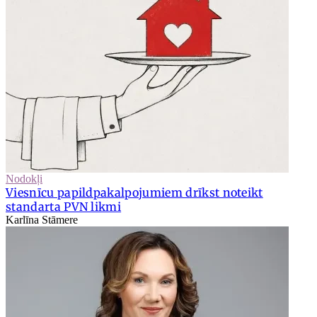
Nodokļi
Viesnīcu papildpakalpojumiem drīkst noteikt
standarta PVN likmi
Karlīna Stāmere