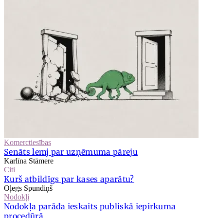
Komerctiesības
Senāts lemj par uzņēmuma pāreju
Karlīna Stāmere
Citi
Kurš atbildīgs par kases aparātu?
Oļegs Spundiņš
Nodokļi
Nodokļa parāda ieskaits publiskā iepirkuma
procedūrā