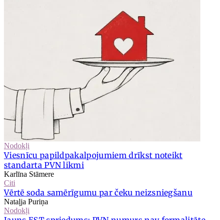
Nodokļi
Viesnīcu papildpakalpojumiem drīkst noteikt
standarta PVN likmi
Karlīna Stāmere
Citi
Vērtē soda samērīgumu par čeku neizsniegšanu
Nataļja Puriņa
Nodokļi