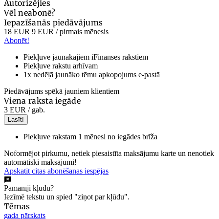
Autorizējies
Vēl neabonē?
Iepazīšanās piedāvājums
18 EUR
9 EUR
/ pirmais mēnesis
Abonēt!
Piekļuve jaunākajiem iFinanses rakstiem
Piekļuve rakstu arhīvam
1x nedēļā jaunāko tēmu apkopojums e-pastā
Piedāvājums spēkā jauniem klientiem
Viena raksta iegāde
3 EUR
/ gab.
Lasīt!
Piekļuve rakstam 1 mēnesi no iegādes brīža
Noformējot pirkumu, netiek piesaistīta maksājumu karte un nenotiek
automātiski maksājumi!
Apskatīt citas abonēšanas iespējas
Pamanīji kļūdu?
Iezīmē tekstu un spied "ziņot par kļūdu".
Tēmas
gada pārskats