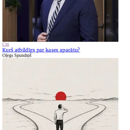
Citi
Kurš atbildīgs par kases aparātu?
Oļegs Spundiņš