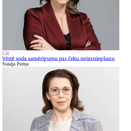
Citi
Vērtē soda samērīgumu par čeku neizsniegšanu
Nataļja Puriņa