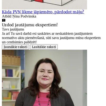
Kāda PVN likme jāpiemēro, pārdodot māju?
Atbild Ņina Podvinska
Uzdod jautājumu ekspertiem!
Tavs jautājums
Ja arī Tu savā darbā esi saskāries ar neskaidriem jautājumiem
normatīvo aktu piemērošanā, sūti savu jautājumu mūsu ekspertiem
un centīsimies palīdzēt!
Jaunākie raksti
Lasītākie raksti