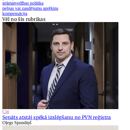
grāmatvedības politika
peļņas vai zaudējumu aprēķins
kompensācija
Vēl no šīs rubrikas
Citi
Senāts atstāj spēkā izslēgšanu no PVN reģistra
Oļegs Spundiņš