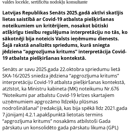
valdes locekle, sertificēta nodokļu konsultante
Latvijas Republikas Senāts 2025.gadā aktīvi skatījis
lietas saistībā ar
Covid-19 atbalsta pie
šķiršanas
noteikumiem un kritērijiem, nosakot būtiski
atšķirīgu tiesību regulējuma interpretāciju no tās, ko
sākotnēji bija noteicis Valsts ieņēmumu dienests.
Šajā rakstā analizēts spriedums, kurā sniegta
jēdziena “apgrozījuma kritums” interpretācija
Covid-
19 atbalsta pie
šķiršanas kontekstā.
Senāts ar savu 2025.gada 22.oktobra spriedumu lietā
SKA-16/2025 sniedza jēdziena “apgrozījuma kritums”
interpretāciju Covid-19 atbalsta piešķiršanas kontekstā,
atzīstot, ka Ministru kabineta (MK) noteikumu Nr.676
“Noteikumi par atbalstu Covid-19 krīzes skartajiem
uzņēmumiem apgrozāmo līdzekļu plūsmas
nodrošināšanai” (redakcijā, kas bija spēkā līdz 2021.gada
7.jūnijam) 4.2.1.apakšpunktā lietotais termins
“apgrozījuma kritums” nosakāms atbilstoši Gada
pārskatu un konsolidēto gada pārskatu likuma (GPL)