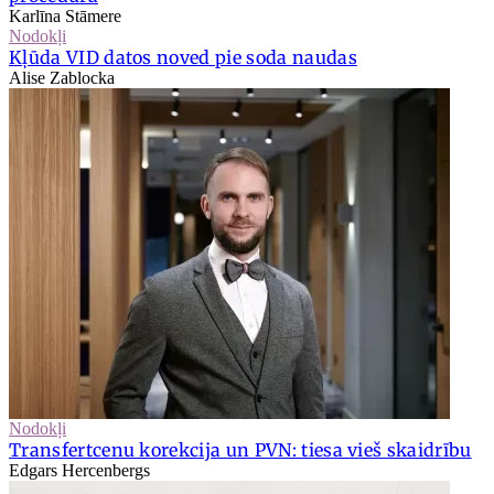
Karlīna Stāmere
Nodokļi
Kļūda VID datos noved pie soda naudas
Alise Zablocka
Nodokļi
Transfertcenu korekcija un PVN: tiesa vieš skaidrību
Edgars Hercenbergs