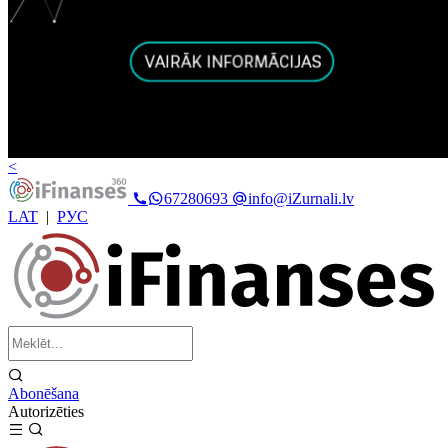
<
67280693
info@iZurnali.lv
LAT
|
РУС
Abonēšana
Autorizēties