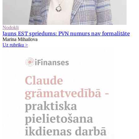
Nodokļi
Jauns EST spriedums: PVN numurs nav formalitāte
Marina Mihailova
Uz rubriku >