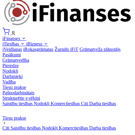
iFinanses
iTiesības
iBizness
iVeidlapas
iRokasgrāmatas
Žurnāls iFiT
Grāmatveža plānotājs
Pasākumi
Grāmatvedība
Pieredze
Nodokļi
Darbinieki
Vadība
Tiesu prakse
Pašnodarbinātais
Strukturētie e-rēķini
Saistību tiesības
Nodokļi
Komerctiesības
Citi
Darba tiesības
Tiesu prakse
Citi
Saistību tiesības
Nodokļi
Komerctiesības
Darba tiesības