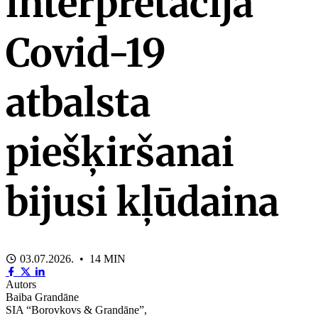
interpretācija
Covid-19
atbalsta
piešķiršanai
bijusi kļūdaina
03.07.2026. • 14 MIN
Autors
Baiba Grandāne
SIA “Borovkovs & Grandāne”,