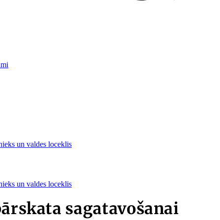
umi
nieks un valdes loceklis
nieks un valdes loceklis
pārskata sagatavošanai