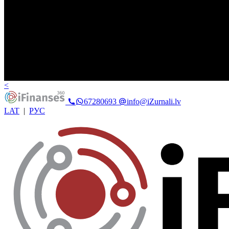
<
67280693
info@iZurnali.lv
LAT
|
РУС