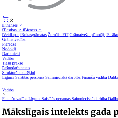
iFinanses
iTiesības
iBizness
iVeidlapas
iRokasgrāmatas
Žurnāls iFiT
Grāmatveža plānotājs
Pasāk
Grāmatvedība
Pieredze
Nodokļi
Darbinieki
Vadība
Tiesu prakse
Pašnodarbinātais
Strukturētie e-rēķini
Līgumi
Saistītās personas
Saimnieciskā darbība
Finanšu vadība
Dalīb
Vadība
Finanšu vadība
Līgumi
Saistītās personas
Saimnieciskā darbība
Dalīb
Mākslīgais intelekts gada 