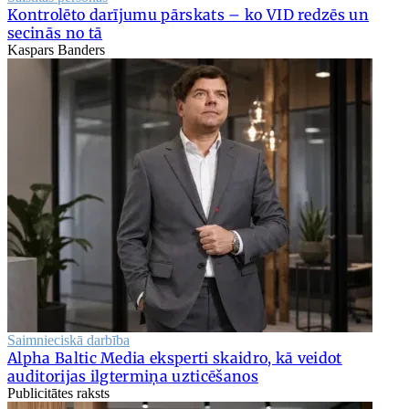
Kontrolēto darījumu pārskats – ko VID redzēs un
secinās no tā
Kaspars Banders
Saimnieciskā darbība
Alpha Baltic Media eksperti skaidro, kā veidot
auditorijas ilgtermiņa uzticēšanos
Publicitātes raksts