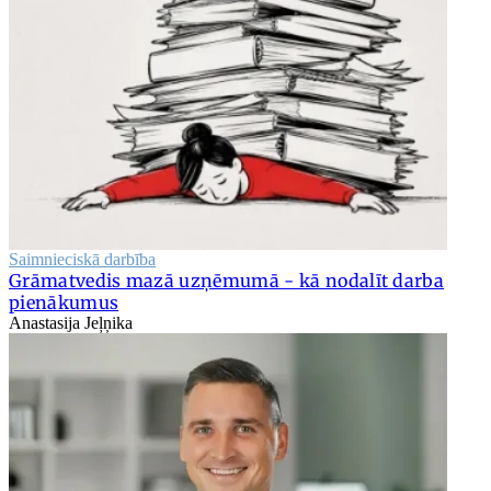
Saimnieciskā darbība
Grāmatvedis mazā uzņēmumā - kā nodalīt darba
pienākumus
Anastasija Jeļņika