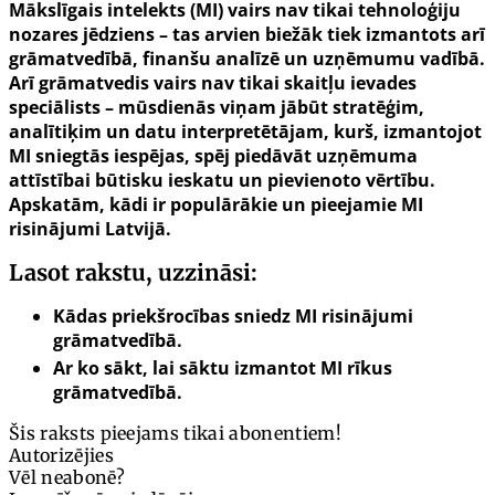
Mākslīgais intelekts (MI) vairs nav tikai tehnoloģiju
nozares jēdziens – tas arvien biežāk tiek izmantots arī
grāmatvedībā, finanšu analīzē un uzņēmumu vadībā.
Arī grāmatvedis vairs nav tikai skaitļu ievades
speciālists – mūsdienās viņam jābūt stratēģim,
analītiķim un datu interpretētājam, kurš, izmantojot
MI sniegtās iespējas, spēj piedāvāt uzņēmuma
attīstībai būtisku ieskatu un pievienoto vērtību.
Apskatām, kādi ir populārākie un pieejamie MI
risinājumi Latvijā.
Lasot rakstu, uzzināsi:
Kādas priekšrocības sniedz MI risinājumi
grāmatvedībā.
Ar ko sākt, lai sāktu izmantot MI rīkus
grāmatvedībā.
Šis raksts pieejams tikai abonentiem!
Autorizējies
Vēl neabonē?