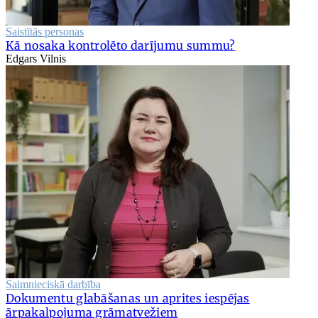
Saistītās personas
Kā nosaka kontrolēto darījumu summu?
Edgars Vilnis
Saimnieciskā darbība
Dokumentu glabāšanas un aprites iespējas
ārpakalpojuma grāmatvežiem