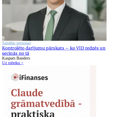
Saistītās personas
Kontrolēto darījumu pārskats – ko VID redzēs un
secinās no tā
Kaspars Banders
Uz rubriku >