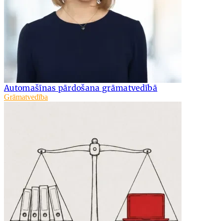
Automašīnas pārdošana grāmatvedībā
Grāmatvedība