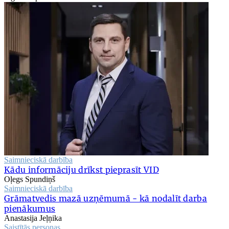
Saimnieciskā darbība
Kādu informāciju drīkst pieprasīt VID
Oļegs Spundiņš
Saimnieciskā darbība
Grāmatvedis mazā uzņēmumā - kā nodalīt darba
pienākumus
Anastasija Jeļņika
Saistītās personas