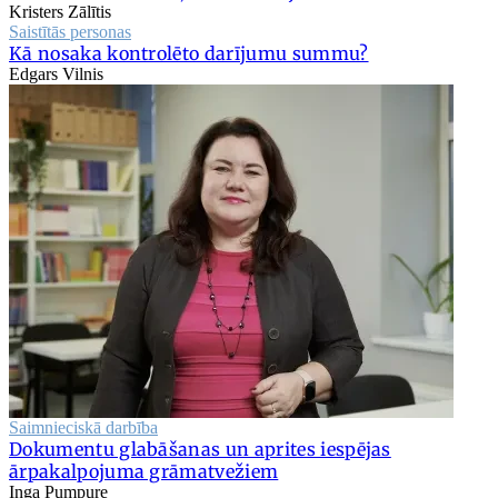
Kristers Zālītis
Saistītās personas
Kā nosaka kontrolēto darījumu summu?
Edgars Vilnis
Saimnieciskā darbība
Dokumentu glabāšanas un aprites iespējas
ārpakalpojuma grāmatvežiem
Inga Pumpure