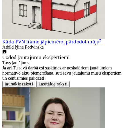
Kāda PVN likme jāpiemēro, pārdodot māju?
Atbild Ņina Podvinska
Uzdod jautājumu ekspertiem!
Tavs jautājums
Ja arī Tu savā darbā esi saskāries ar neskaidriem jautājumiem
normatīvo aktu piemērošanā, sūti savu jautājumu mūsu ekspertiem
un centīsimies palīdzēt!
Jaunākie raksti
Lasītākie raksti