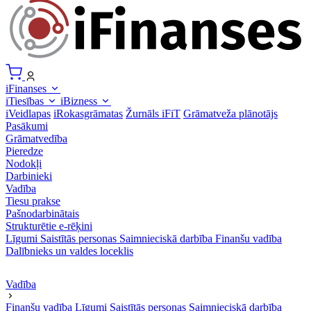
iFinanses
iTiesības
iBizness
iVeidlapas
iRokasgrāmatas
Žurnāls iFiT
Grāmatveža plānotājs
Pasākumi
Grāmatvedība
Pieredze
Nodokļi
Darbinieki
Vadība
Tiesu prakse
Pašnodarbinātais
Strukturētie e-rēķini
Līgumi
Saistītās personas
Saimnieciskā darbība
Finanšu vadība
Dalībnieks un valdes loceklis
Vadība
Finanšu vadība
Līgumi
Saistītās personas
Saimnieciskā darbība