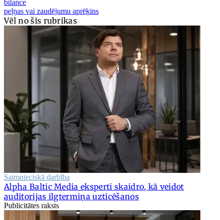
bilance
peļņas vai zaudējumu aprēķins
Vēl no šīs rubrikas
Saimnieciskā darbība
Alpha Baltic Media eksperti skaidro, kā veidot
auditorijas ilgtermiņa uzticēšanos
Publicitātes raksts