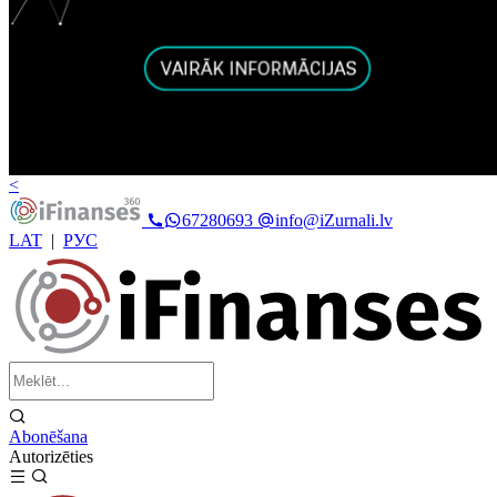
<
67280693
info@iZurnali.lv
LAT
|
РУС
Abonēšana
Autorizēties