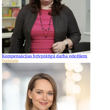
Kompensācijas brīvprātīgā darba veicējiem
Darbinieki