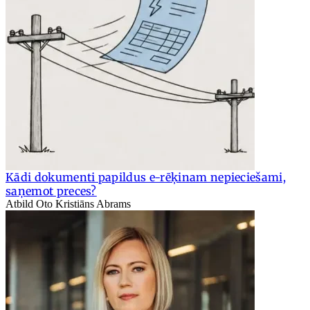
Kādi dokumenti papildus e-rēķinam nepieciešami,
saņemot preces?
Atbild Oto Kristiāns Abrams