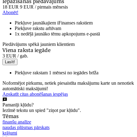
Iepazīšanās piedāvājums
18 EUR
9 EUR
/ pirmais mēnesis
Abonēt!
Piekļuve jaunākajiem iFinanses rakstiem
Piekļuve rakstu arhīvam
1x nedēļā jaunāko tēmu apkopojums e-pastā
Piedāvājums spēkā jauniem klientiem
Viena raksta iegāde
3 EUR
/ gab.
Lasīt!
Piekļuve rakstam 1 mēnesi no iegādes brīža
Noformējot pirkumu, netiek piesaistīta maksājumu karte un nenotiek
automātiski maksājumi!
Apskatīt citas abonēšanas iespējas
Pamanīji kļūdu?
Iezīmē tekstu un spied "ziņot par kļūdu".
Tēmas
finanšu analīze
naudas plūsmas pārskats
krājumi