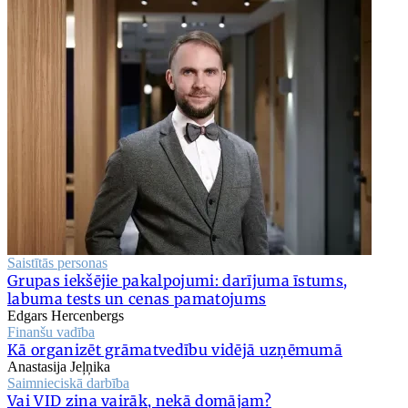
Saistītās personas
Grupas iekšējie pakalpojumi: darījuma īstums,
labuma tests un cenas pamatojums
Edgars Hercenbergs
Finanšu vadība
Kā organizēt grāmatvedību vidējā uzņēmumā
Anastasija Jeļņika
Saimnieciskā darbība
Vai VID zina vairāk, nekā domājam?