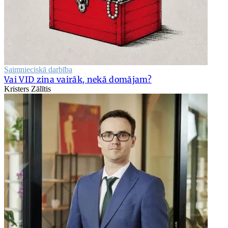
Saimnieciskā darbība
Vai VID zina vairāk, nekā domājam?
Kristers Zālītis