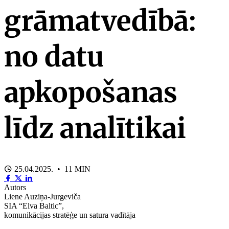
grāmatvedībā:
no datu
apkopošanas
līdz analītikai
25.04.2025. • 11 MIN
Autors
Liene Auziņa-Jurgeviča
SIA “Elva Baltic”,
komunikācijas stratēģe un satura vadītāja