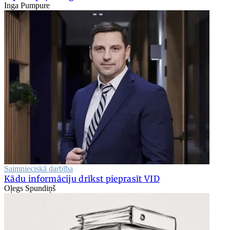
Inga Pumpure
Saimnieciskā darbība
Kādu informāciju drīkst pieprasīt VID
Oļegs Spundiņš