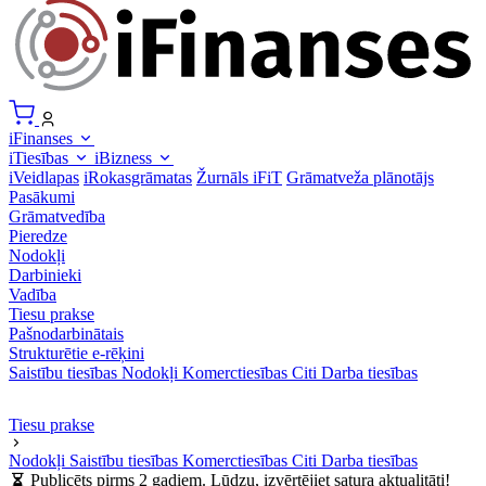
iFinanses
iTiesības
iBizness
iVeidlapas
iRokasgrāmatas
Žurnāls iFiT
Grāmatveža plānotājs
Pasākumi
Grāmatvedība
Pieredze
Nodokļi
Darbinieki
Vadība
Tiesu prakse
Pašnodarbinātais
Strukturētie e-rēķini
Saistību tiesības
Nodokļi
Komerctiesības
Citi
Darba tiesības
Tiesu prakse
Nodokļi
Saistību tiesības
Komerctiesības
Citi
Darba tiesības
Publicēts pirms 2 gadiem. Lūdzu, izvērtējiet satura aktualitāti!