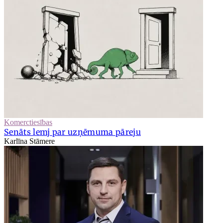
Komerctiesības
Senāts lemj par uzņēmuma pāreju
Karlīna Stāmere