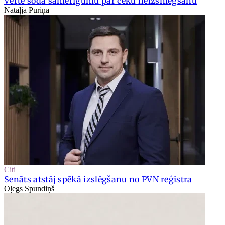
Vērtē soda samērīgumu par čeku neizsniegšanu
Nataļja Puriņa
Citi
Senāts atstāj spēkā izslēgšanu no PVN reģistra
Oļegs Spundiņš