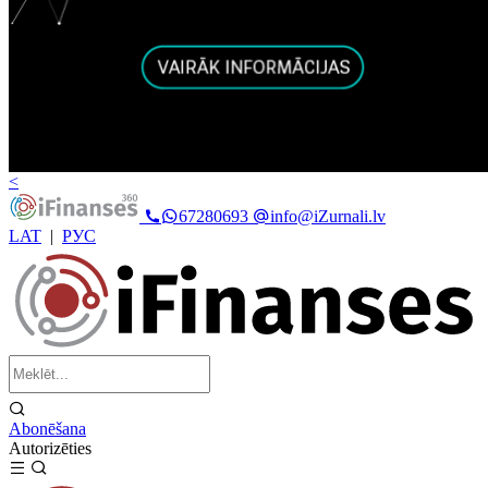
<
67280693
info@iZurnali.lv
LAT
|
РУС
Abonēšana
Autorizēties