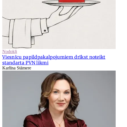
Nodokļi
Viesnīcu papildpakalpojumiem drīkst noteikt
standarta PVN likmi
Karlīna Stāmere