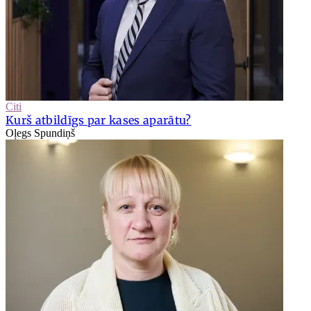
Citi
Kurš atbildīgs par kases aparātu?
Oļegs Spundiņš