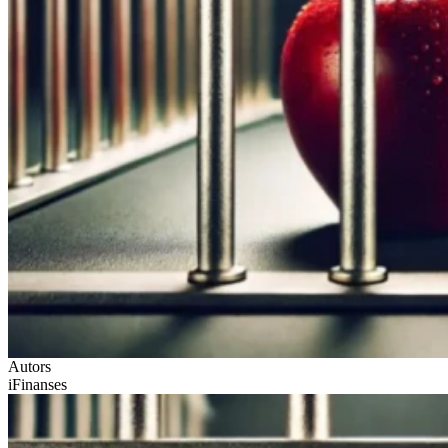
Autors
iFinanses