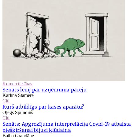
Komerctiesības
Senāts lemj par uzņēmuma pāreju
Karlīna Stāmere
Citi
Kurš atbildīgs par kases aparātu?
Oļegs Spundiņš
Citi
Senāts: Apgrozījuma interpretācija Covid-19 atbalsta
piešķiršanai bijusi kļūdaina
Baiba Grandāne