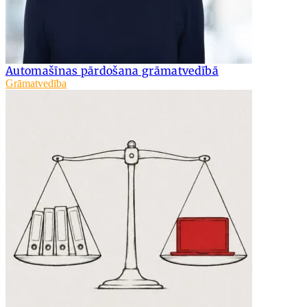
Automašīnas pārdošana grāmatvedībā
Grāmatvedība