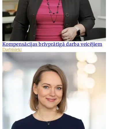
Kompensācijas brīvprātīgā darba veicējiem
Darbinieki