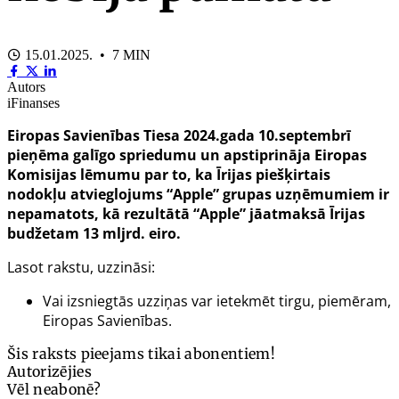
15.01.2025. • 7 MIN
Autors
iFinanses
Eiropas Savienības Tiesa 2024.gada 10.septembrī
pieņēma galīgo spriedumu un apstiprināja Eiropas
Komisijas lēmumu par to, ka Īrijas piešķirtais
nodokļu atvieglojums “Apple” grupas uzņēmumiem ir
nepamatots, kā rezultātā “Apple” jāatmaksā Īrijas
budžetam 13 mljrd. eiro.
Lasot rakstu, uzzināsi:
Vai izsniegtās uzziņas var ietekmēt tirgu, piemēram,
Eiropas Savienības.
Šis raksts pieejams tikai abonentiem!
Autorizējies
Vēl neabonē?