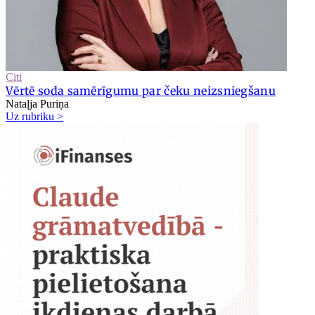
Citi
Vērtē soda samērīgumu par čeku neizsniegšanu
Nataļja Puriņa
Uz rubriku >