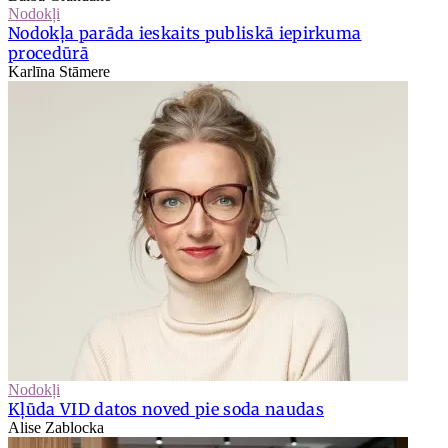
Nodokļi
Nodokļa parāda ieskaits publiskā iepirkuma
procedūrā
Karlīna Stāmere
Nodokļi
Kļūda VID datos noved pie soda naudas
Alise Zablocka