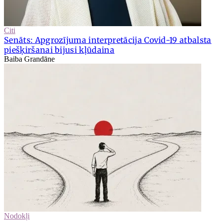
Citi
Senāts: Apgrozījuma interpretācija Covid-19 atbalsta
piešķiršanai bijusi kļūdaina
Baiba Grandāne
Nodokļi