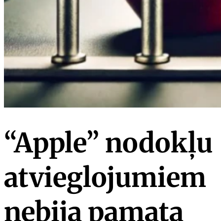
“Apple” nodokļu
atvieglojumiem
nebija pamata