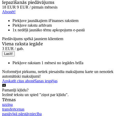
Iepazīšanās piedāvājums
18 EUR
9 EUR
/ pirmais mēnesis
Abonēt!
Piekļuve jaunākajiem iFinanses rakstiem
Piekļuve rakstu arhīvam
1x nedēļā jaunāko tēmu apkopojums e-pastā
Piedāvājums spēkā jauniem klientiem
Viena raksta iegāde
3 EUR
/ gab.
Lasīt!
Piekļuve rakstam 1 mēnesi no iegādes brīža
Noformējot pirkumu, netiek piesaistīta maksājumu karte un nenotiek
automātiski maksājumi!
Apskatīt citas abonēšanas iespējas
Pamanīji kļūdu?
Iezīmē tekstu un spied "ziņot par kļūdu".
Tēmas
uzziņa
transfertcenas
pastāvīgā pārstāvniecība