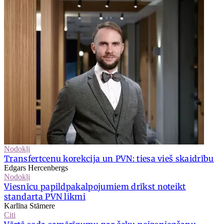
Nodokļi
Transfertcenu korekcija un PVN: tiesa vieš skaidrību
Edgars Hercenbergs
Nodokļi
Viesnīcu papildpakalpojumiem drīkst noteikt
standarta PVN likmi
Karlīna Stāmere
Citi