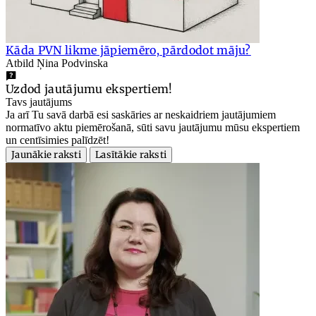
Kāda PVN likme jāpiemēro, pārdodot māju?
Atbild Ņina Podvinska
Uzdod jautājumu ekspertiem!
Tavs jautājums
Ja arī Tu savā darbā esi saskāries ar neskaidriem jautājumiem
normatīvo aktu piemērošanā, sūti savu jautājumu mūsu ekspertiem
un centīsimies palīdzēt!
Jaunākie raksti
Lasītākie raksti