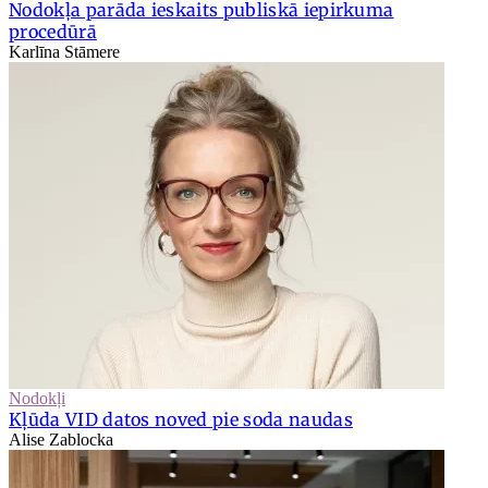
Nodokļa parāda ieskaits publiskā iepirkuma
procedūrā
Karlīna Stāmere
Nodokļi
Kļūda VID datos noved pie soda naudas
Alise Zablocka