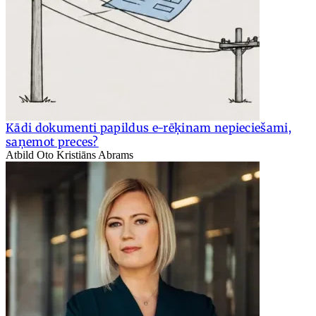
Kādi dokumenti papildus e-rēķinam nepieciešami,
saņemot preces?
Atbild Oto Kristiāns Abrams