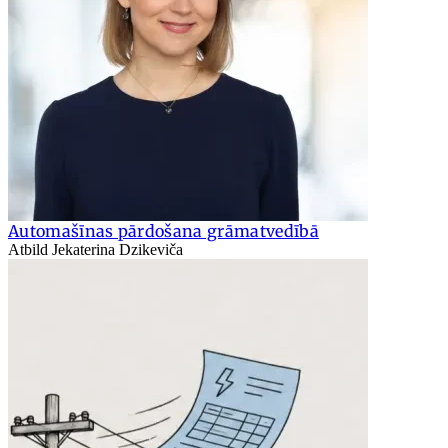
Automašīnas pārdošana grāmatvedībā
Atbild Jekaterina Dzikeviča