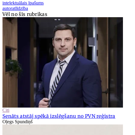
intelektuālais īpašums
autoratlīdzība
Vēl no šīs rubrikas
Citi
Senāts atstāj spēkā izslēgšanu no PVN reģistra
Oļegs Spundiņš