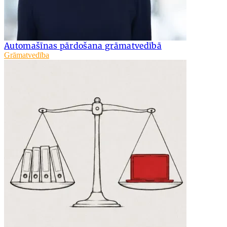
Automašīnas pārdošana grāmatvedībā
Grāmatvedība