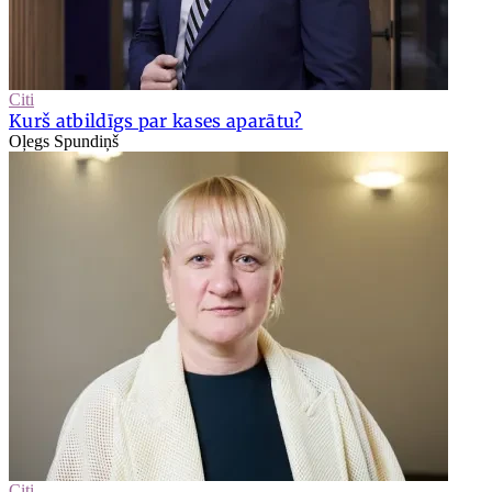
Citi
Kurš atbildīgs par kases aparātu?
Oļegs Spundiņš
Citi