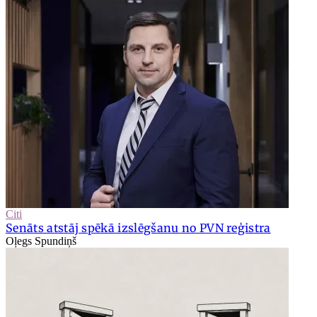
Citi
Senāts atstāj spēkā izslēgšanu no PVN reģistra
Oļegs Spundiņš