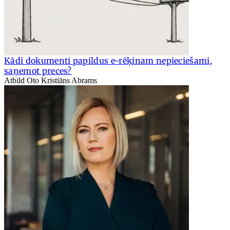
Kādi dokumenti papildus e-rēķinam nepieciešami,
saņemot preces?
Atbild Oto Kristiāns Abrams