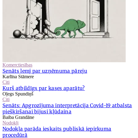
Komerctiesības
Senāts lemj par uzņēmuma pāreju
Karlīna Stāmere
Citi
Kurš atbildīgs par kases aparātu?
Oļegs Spundiņš
Citi
Senāts: Apgrozījuma interpretācija Covid-19 atbalsta
piešķiršanai bijusi kļūdaina
Baiba Grandāne
Nodokļi
Nodokļa parāda ieskaits publiskā iepirkuma
procedūrā