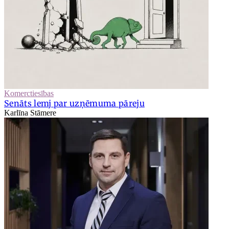
Komerctiesības
Senāts lemj par uzņēmuma pāreju
Karlīna Stāmere