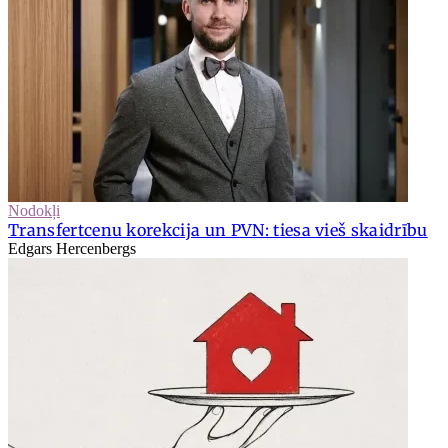
Nodokļi
Transfertcenu korekcija un PVN: tiesa vieš skaidrību
Edgars Hercenbergs