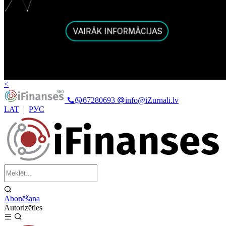
<
67280693
info@iZurnali.lv
LAT
|
РУС
Abonēšana
Autorizēties