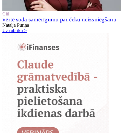
Citi
Vērtē soda samērīgumu par čeku neizsniegšanu
Nataļja Puriņa
Uz rubriku >