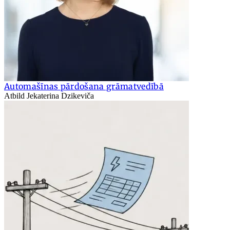
Automašīnas pārdošana grāmatvedībā
Atbild Jekaterina Dzikeviča