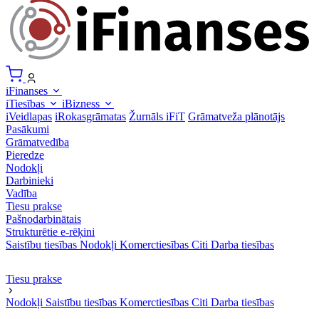
iFinanses
iTiesības
iBizness
iVeidlapas
iRokasgrāmatas
Žurnāls iFiT
Grāmatveža plānotājs
Pasākumi
Grāmatvedība
Pieredze
Nodokļi
Darbinieki
Vadība
Tiesu prakse
Pašnodarbinātais
Strukturētie e-rēķini
Saistību tiesības
Nodokļi
Komerctiesības
Citi
Darba tiesības
Tiesu prakse
Nodokļi
Saistību tiesības
Komerctiesības
Citi
Darba tiesības