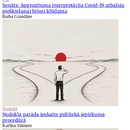
Senāts: Apgrozījuma interpretācija Covid-19 atbalsta
piešķiršanai bijusi kļūdaina
Baiba Grandāne
Nodokļi
Nodokļa parāda ieskaits publiskā iepirkuma
procedūrā
Karlīna Stāmere