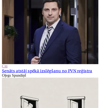
Citi
Senāts atstāj spēkā izslēgšanu no PVN reģistra
Oļegs Spundiņš