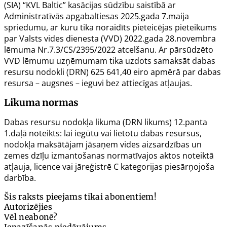
(SIA) “KVL Baltic” kasācijas sūdzību saistībā ar
Administratīvās apgabaltiesas 2025.gada 7.maija
spriedumu, ar kuru tika noraidīts pieteicējas pieteikums
par Valsts vides dienesta (VVD) 2022.gada 28.novembra
lēmuma Nr.7.3/CS/2395/2022 atcelšanu. Ar pārsūdzēto
VVD lēmumu uzņēmumam tika uzdots samaksāt dabas
resursu nodokli (DRN) 625 641,40 eiro apmērā par dabas
resursa – augsnes – ieguvi bez attiecīgas atļaujas.
Likuma normas
Dabas resursu nodokļa likuma (DRN likums) 12.panta
1.daļā noteikts:
lai iegūtu vai lietotu dabas resursus,
nodokļa maksātājam jāsaņem vides aizsardzības un
zemes dzīļu izmantošanas normatīvajos aktos noteiktā
atļauja, licence vai jāreģistrē C kategorijas piesārņojoša
darbība.
Šis raksts pieejams tikai abonentiem!
Autorizējies
Vēl neabonē?