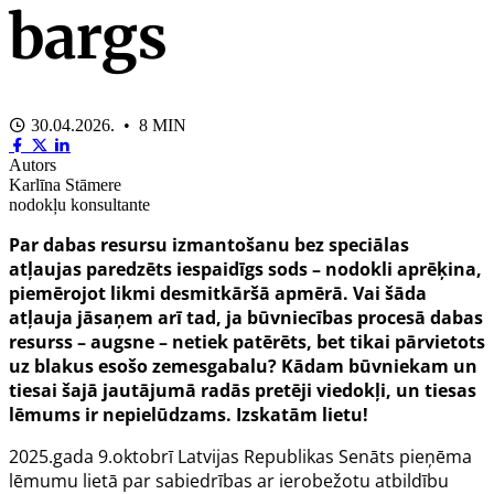
bargs
30.04.2026. • 8 MIN
Autors
Karlīna Stāmere
nodokļu konsultante
Par dabas resursu izmantošanu bez speciālas
atļaujas paredzēts iespaidīgs sods – nodokli aprēķina,
piemērojot likmi desmitkāršā apmērā. Vai šāda
atļauja jāsaņem arī tad, ja būvniecības procesā dabas
resurss – augsne – netiek patērēts, bet tikai pārvietots
uz blakus esošo zemesgabalu? Kādam būvniekam un
tiesai šajā jautājumā radās pretēji viedokļi, un tiesas
lēmums ir nepielūdzams. Izskatām lietu!
2025.gada 9.oktobrī Latvijas Republikas Senāts pieņēma
lēmumu lietā par sabiedrības ar ierobežotu atbildību