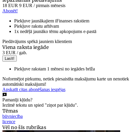
Iepazīšanās piedāvājums
18 EUR
9 EUR
/ pirmais mēnesis
Abonēt!
Piekļuve jaunākajiem iFinanses rakstiem
Piekļuve rakstu arhīvam
1x nedēļā jaunāko tēmu apkopojums e-pastā
Piedāvājums spēkā jauniem klientiem
Viena raksta iegāde
3 EUR
/ gab.
Lasīt!
Piekļuve rakstam 1 mēnesi no iegādes brīža
Noformējot pirkumu, netiek piesaistīta maksājumu karte un nenotiek
automātiski maksājumi!
Apskatīt citas abonēšanas iespējas
Pamanīji kļūdu?
Iezīmē tekstu un spied "ziņot par kļūdu".
Tēmas
būvniecība
licence
Vēl no šīs rubrikas