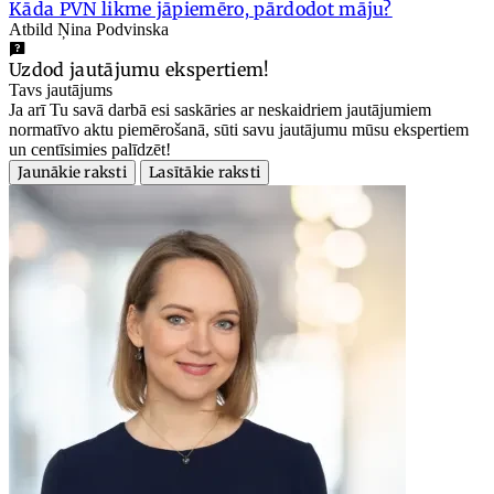
Kāda PVN likme jāpiemēro, pārdodot māju?
Atbild Ņina Podvinska
Uzdod jautājumu ekspertiem!
Tavs jautājums
Ja arī Tu savā darbā esi saskāries ar neskaidriem jautājumiem
normatīvo aktu piemērošanā, sūti savu jautājumu mūsu ekspertiem
un centīsimies palīdzēt!
Jaunākie raksti
Lasītākie raksti