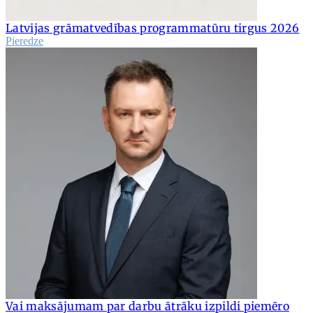
Latvijas grāmatvedības programmatūru tirgus 2026
Pieredze
Vai maksājumam par darbu ātrāku izpildi piemēro