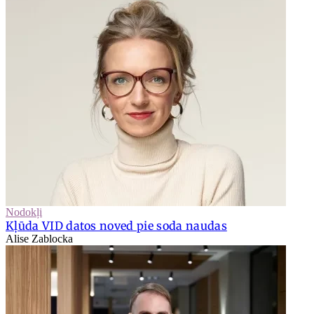
Nodokļi
Kļūda VID datos noved pie soda naudas
Alise Zablocka