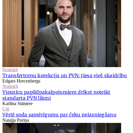
Nodokļi
Transfertcenu korekcija un PVN: tiesa vieš skaidrību
Edgars Hercenbergs
Nodokļi
Viesnīcu papildpakalpojumiem drīkst noteikt
standarta PVN likmi
Karlīna Stāmere
Citi
Vērtē soda samērīgumu par čeku neizsniegšanu
Nataļja Puriņa