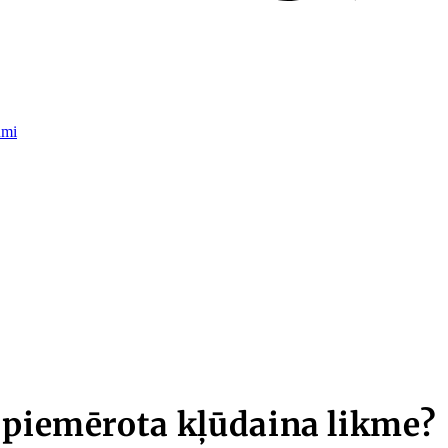
umi
 piemērota kļūdaina likme?