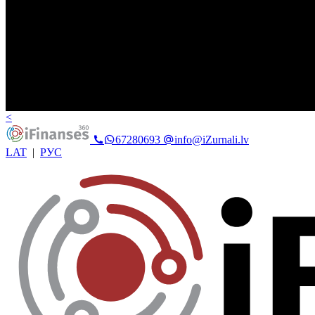
<
67280693
info@iZurnali.lv
LAT
|
РУС