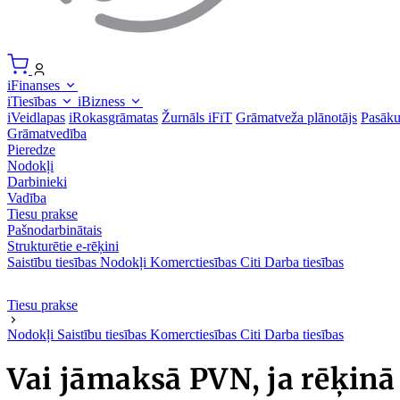
iFinanses
iTiesības
iBizness
iVeidlapas
iRokasgrāmatas
Žurnāls iFiT
Grāmatveža plānotājs
Pasāk
Grāmatvedība
Pieredze
Nodokļi
Darbinieki
Vadība
Tiesu prakse
Pašnodarbinātais
Strukturētie e-rēķini
Saistību tiesības
Nodokļi
Komerctiesības
Citi
Darba tiesības
Tiesu prakse
Nodokļi
Saistību tiesības
Komerctiesības
Citi
Darba tiesības
Vai jāmaksā PVN, ja rēķinā