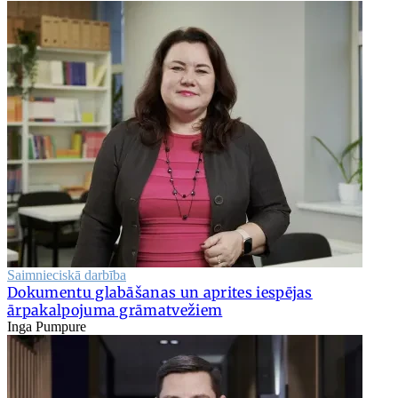
Saimnieciskā darbība
Dokumentu glabāšanas un aprites iespējas
ārpakalpojuma grāmatvežiem
Inga Pumpure