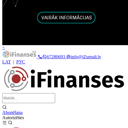
<
67280693
info@iZurnali.lv
LAT
|
РУС
Abonēšana
Autorizēties