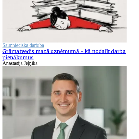
Saimnieciskā darbība
Grāmatvedis mazā uzņēmumā - kā nodalīt darba
pienākumus
Anastasija Jeļņika