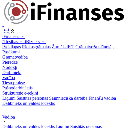
iFinanses
iTiesības
iBizness
iVeidlapas
iRokasgrāmatas
Žurnāls iFiT
Grāmatveža plānotājs
Pasākumi
Grāmatvedība
Pieredze
Nodokļi
Darbinieki
Vadība
Tiesu prakse
Pašnodarbinātais
Strukturētie e-rēķini
Līgumi
Saistītās personas
Saimnieciskā darbība
Finanšu vadība
Dalībnieks un valdes loceklis
Vadība
Dalībnieks un valdes loceklis
Līgumi
Saistītās personas