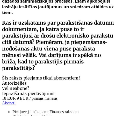
dažādos saimnieciskajos procesos. Esam apkopojuši
lasītāju iesūtītos jautājumus un sniedzam atbildes uz
tiem.
Kas ir uzskatāms par parakstīšanas datumu
dokumentam, ja katra puse to ir
parakstījusi ar drošu elektronisko parakstu
citā datumā? Piemēram, ja pieņemšanas-
nodošanas aktu viena puse paraksta
mēnesi vēlāk. Vai darījums ir spēkā no
brīža, kad to parakstījis pirmais
parakstītājs?
Šis raksts pieejams tikai abonentiem!
Autorizējies
Vēl neabonē?
Iepazīšanās piedāvājums
18 EUR
9 EUR
/ pirmais mēnesis
Abonēt!
Piekļuve jaunākajiem iFinanses rakstiem