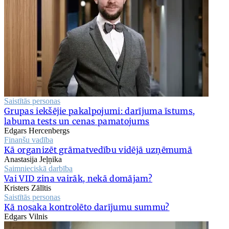
Saistītās personas
Grupas iekšējie pakalpojumi: darījuma īstums,
labuma tests un cenas pamatojums
Edgars Hercenbergs
Finanšu vadība
Kā organizēt grāmatvedību vidējā uzņēmumā
Anastasija Jeļņika
Saimnieciskā darbība
Vai VID zina vairāk, nekā domājam?
Kristers Zālītis
Saistītās personas
Kā nosaka kontrolēto darījumu summu?
Edgars Vilnis