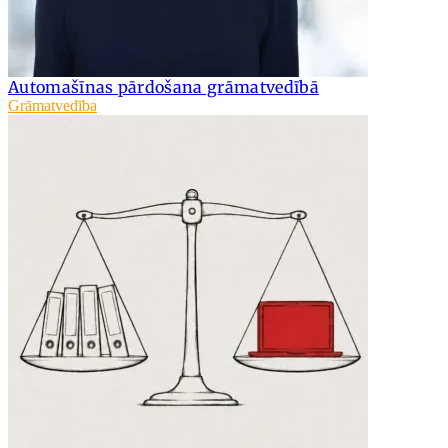
Automašīnas pārdošana grāmatvedībā
Grāmatvedība