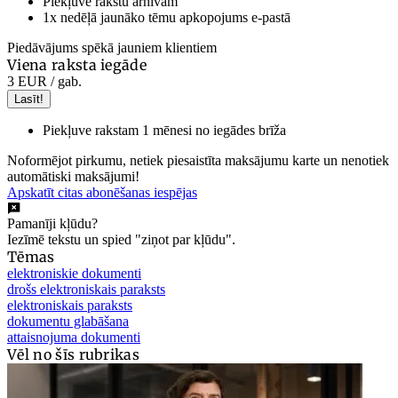
Piekļuve rakstu arhīvam
1x nedēļā jaunāko tēmu apkopojums e-pastā
Piedāvājums spēkā jauniem klientiem
Viena raksta iegāde
3 EUR
/ gab.
Lasīt!
Piekļuve rakstam 1 mēnesi no iegādes brīža
Noformējot pirkumu, netiek piesaistīta maksājumu karte un nenotiek
automātiski maksājumi!
Apskatīt citas abonēšanas iespējas
Pamanīji kļūdu?
Iezīmē tekstu un spied "ziņot par kļūdu".
Tēmas
elektroniskie dokumenti
drošs elektroniskais paraksts
elektroniskais paraksts
dokumentu glabāšana
attaisnojuma dokumenti
Vēl no šīs rubrikas