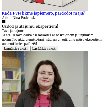
Kāda PVN likme jāpiemēro, pārdodot māju?
Atbild Ņina Podvinska
Uzdod jautājumu ekspertiem!
Tavs jautājums
Ja arī Tu savā darbā esi saskāries ar neskaidriem jautājumiem
normatīvo aktu piemērošanā, sūti savu jautājumu mūsu ekspertiem
un centīsimies palīdzēt!
Jaunākie raksti
Lasītākie raksti