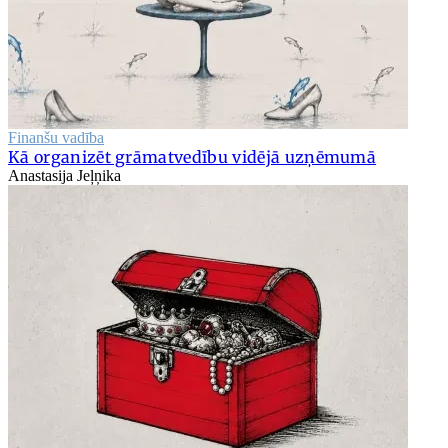
Finanšu vadība
Kā organizēt grāmatvedību vidējā uzņēmumā
Anastasija Jeļņika