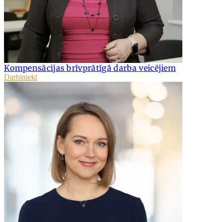
Kompensācijas brīvprātīgā darba veicējiem
Darbinieki