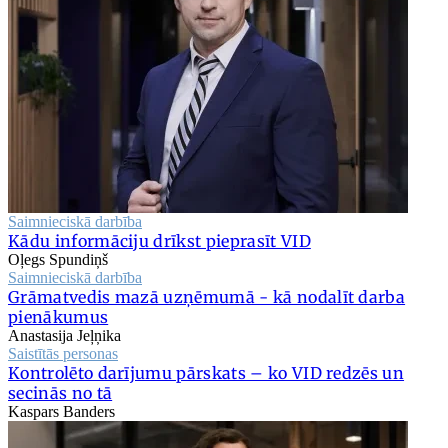
Saimnieciskā darbība
Kādu informāciju drīkst pieprasīt VID
Oļegs Spundiņš
Saimnieciskā darbība
Grāmatvedis mazā uzņēmumā - kā nodalīt darba
pienākumus
Anastasija Jeļņika
Saistītās personas
Kontrolēto darījumu pārskats – ko VID redzēs un
secinās no tā
Kaspars Banders