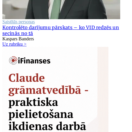
Saistītās personas
Kontrolēto darījumu pārskats – ko VID redzēs un
secinās no tā
Kaspars Banders
Uz rubriku >