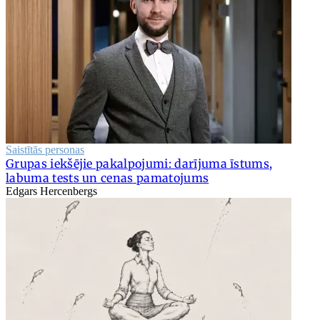
Saistītās personas
Grupas iekšējie pakalpojumi: darījuma īstums,
labuma tests un cenas pamatojums
Edgars Hercenbergs