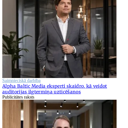
Saimnieciskā darbība
Alpha Baltic Media eksperti skaidro, kā veidot
auditorijas ilgtermiņa uzticēšanos
Publicitātes raksts