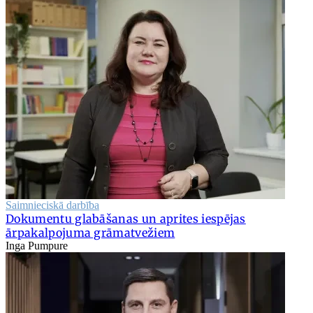
Saimnieciskā darbība
Dokumentu glabāšanas un aprites iespējas
ārpakalpojuma grāmatvežiem
Inga Pumpure