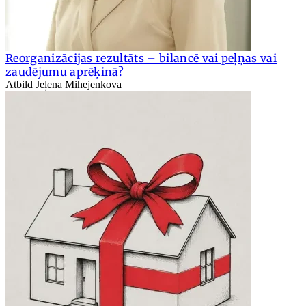
Reorganizācijas rezultāts – bilancē vai peļņas vai
zaudējumu aprēķinā?
Atbild Jeļena Mihejenkova