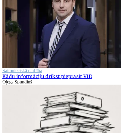
Saimnieciskā darbība
Kādu informāciju drīkst pieprasīt VID
Oļegs Spundiņš