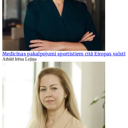
Medicīnas pakalpojumi sportistiem citā Eiropas valstī
Atbild Irēna Lejiņa