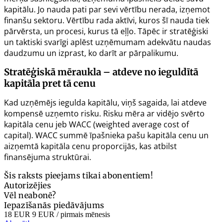
kapitālu. Jo nauda pati par sevi vērtību nerada, izņemot
finanšu sektoru. Vērtību rada aktīvi, kuros šī nauda tiek
pārvērsta, un procesi, kurus tā eļļo. Tāpēc ir stratēģiski
un taktiski svarīgi aplēst uzņēmumam adekvātu naudas
daudzumu un izprast, ko darīt ar pārpalikumu.
Stratēģiskā mēraukla – atdeve no ieguldītā
kapitāla pret tā cenu
Kad uzņēmējs iegulda kapitālu, viņš sagaida, lai atdeve
kompensē uzņemto risku. Risku mēra ar vidējo svērto
kapitāla cenu jeb WACC (
weighted average cost of
capital
). WACC summē īpašnieka pašu kapitāla cenu un
aizņemtā kapitāla cenu proporcijās, kas atbilst
finansējuma struktūrai.
Šis raksts pieejams tikai abonentiem!
Autorizējies
Vēl neabonē?
Iepazīšanās piedāvājums
18 EUR
9 EUR
/ pirmais mēnesis