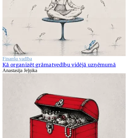
Finanšu vadība
Kā organizēt grāmatvedību vidējā uzņēmumā
Anastasija Jeļņika