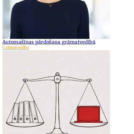
Automašīnas pārdošana grāmatvedībā
Grāmatvedība