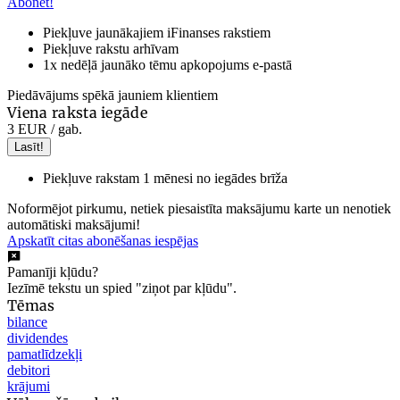
Abonēt!
Piekļuve jaunākajiem iFinanses rakstiem
Piekļuve rakstu arhīvam
1x nedēļā jaunāko tēmu apkopojums e-pastā
Piedāvājums spēkā jauniem klientiem
Viena raksta iegāde
3 EUR
/ gab.
Lasīt!
Piekļuve rakstam 1 mēnesi no iegādes brīža
Noformējot pirkumu, netiek piesaistīta maksājumu karte un nenotiek
automātiski maksājumi!
Apskatīt citas abonēšanas iespējas
Pamanīji kļūdu?
Iezīmē tekstu un spied "ziņot par kļūdu".
Tēmas
bilance
dividendes
pamatlīdzekļi
debitori
krājumi