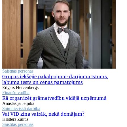
Saistītās personas
Grupas iekšējie pakalpojumi: darījuma īstums,
labuma tests un cenas pamatojums
Edgars Hercenbergs
Finanšu vadība
Kā organizēt grāmatvedību vidējā uzņēmumā
Anastasija Jeļņika
Saimnieciskā darbība
Vai VID zina vairāk, nekā domājam?
Kristers Zālītis
Saistītās personas