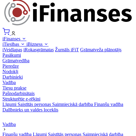
iFinanses
iTiesības
iBizness
iVeidlapas
iRokasgrāmatas
Žurnāls iFiT
Grāmatveža plānotājs
Pasākumi
Grāmatvedība
Pieredze
Nodokļi
Darbinieki
Vadība
Tiesu prakse
Pašnodarbinātais
Strukturētie e-rēķini
Līgumi
Saistītās personas
Saimnieciskā darbība
Finanšu vadība
Dalībnieks un valdes loceklis
Vadība
Finanšu vadība
Līgumi
Saistītās personas
Saimnieciskā darbība