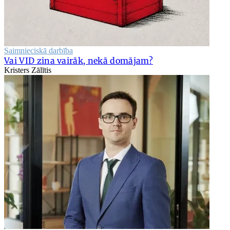
Saimnieciskā darbība
Vai VID zina vairāk, nekā domājam?
Kristers Zālītis