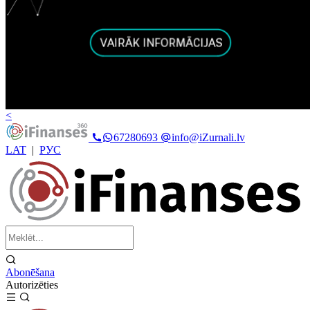
<
67280693
info@iZurnali.lv
LAT
|
РУС
Abonēšana
Autorizēties