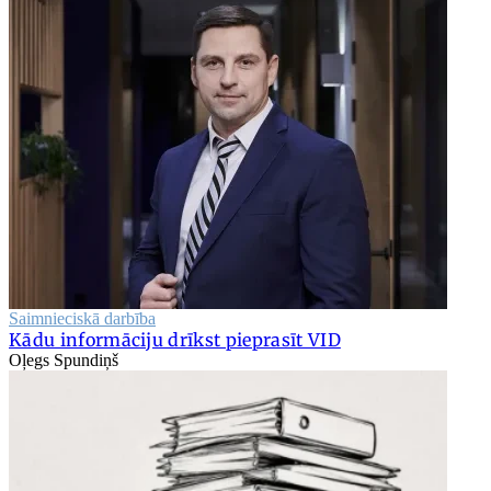
Saimnieciskā darbība
Kādu informāciju drīkst pieprasīt VID
Oļegs Spundiņš