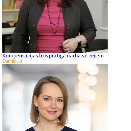
Kompensācijas brīvprātīgā darba veicējiem
Darbinieki