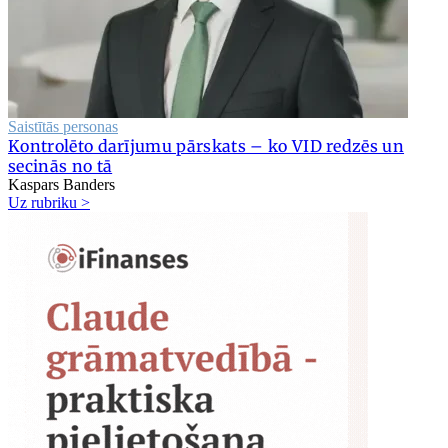
Saistītās personas
Kontrolēto darījumu pārskats – ko VID redzēs un
secinās no tā
Kaspars Banders
Uz rubriku >