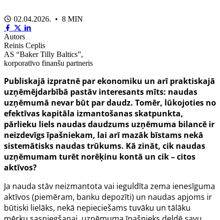
02.04.2026. • 8 MIN
Autors
Reinis Ceplis
AS “Baker Tilly Baltics”,
korporatīvo finanšu partneris
Publiskajā izpratnē par ekonomiku un arī praktiskajā
uzņēmējdarbībā pastāv interesants mīts: naudas
uzņēmumā nevar būt par daudz. Tomēr, lūkojoties no
efektīvas kapitāla izmantošanas skatpunkta,
pārlieku liels naudas daudzums uzņēmuma bilancē ir
neizdevīgs īpašniekam, lai arī mazāk bīstams nekā
sistemātisks naudas trūkums. Kā zināt, cik naudas
uzņēmumam turēt norēķinu kontā un cik – citos
aktīvos?
Ja nauda stāv neizmantota vai ieguldīta zema ienesīguma
aktīvos (piemēram, banku depozīti) un naudas apjoms ir
būtiski lielāks, nekā nepieciešams tuvāku un tālāku
mērķu sasniegšanai, uzņēmuma īpašnieks deldē savu