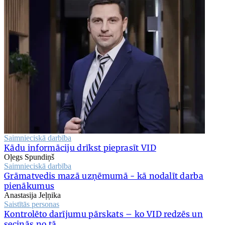
Saimnieciskā darbība
Kādu informāciju drīkst pieprasīt VID
Oļegs Spundiņš
Saimnieciskā darbība
Grāmatvedis mazā uzņēmumā - kā nodalīt darba
pienākumus
Anastasija Jeļņika
Saistītās personas
Kontrolēto darījumu pārskats – ko VID redzēs un
secinās no tā