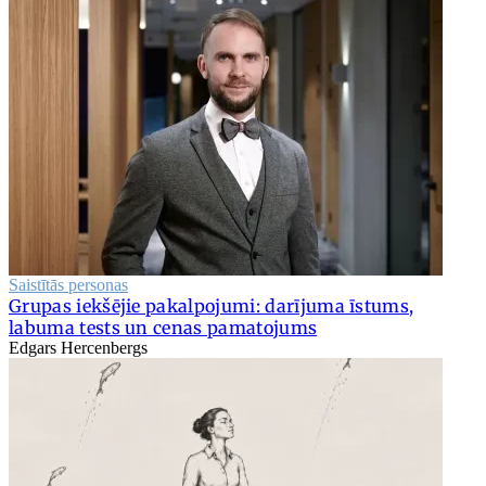
Saistītās personas
Grupas iekšējie pakalpojumi: darījuma īstums,
labuma tests un cenas pamatojums
Edgars Hercenbergs