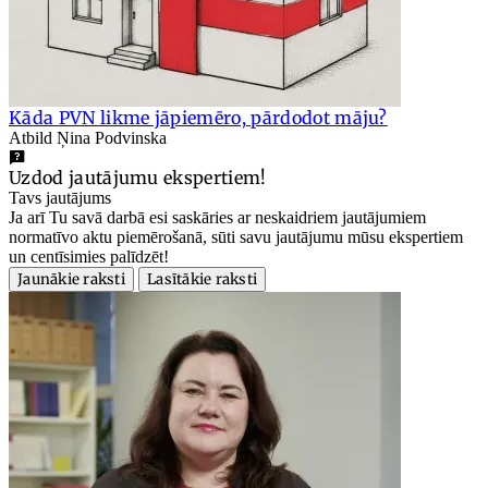
Kāda PVN likme jāpiemēro, pārdodot māju?
Atbild Ņina Podvinska
Uzdod jautājumu ekspertiem!
Tavs jautājums
Ja arī Tu savā darbā esi saskāries ar neskaidriem jautājumiem
normatīvo aktu piemērošanā, sūti savu jautājumu mūsu ekspertiem
un centīsimies palīdzēt!
Jaunākie raksti
Lasītākie raksti