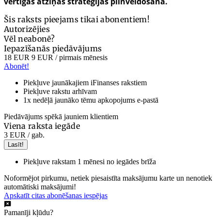
vērtīgas atziņas stratēģijas pilnveidošanā.
Šis raksts pieejams tikai abonentiem!
Autorizējies
Vēl neabonē?
Iepazīšanās piedāvājums
18 EUR
9 EUR
/ pirmais mēnesis
Abonēt!
Piekļuve jaunākajiem iFinanses rakstiem
Piekļuve rakstu arhīvam
1x nedēļā jaunāko tēmu apkopojums e-pastā
Piedāvājums spēkā jauniem klientiem
Viena raksta iegāde
3 EUR
/ gab.
Lasīt!
Piekļuve rakstam 1 mēnesi no iegādes brīža
Noformējot pirkumu, netiek piesaistīta maksājumu karte un nenotiek
automātiski maksājumi!
Apskatīt citas abonēšanas iespējas
Pamanīji kļūdu?