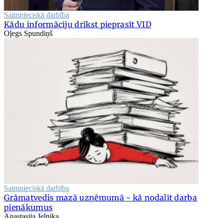
Saimnieciskā darbība
Kādu informāciju drīkst pieprasīt VID
Oļegs Spundiņš
Saimnieciskā darbība
Grāmatvedis mazā uzņēmumā - kā nodalīt darba
pienākumus
Anastasija Jeļņika