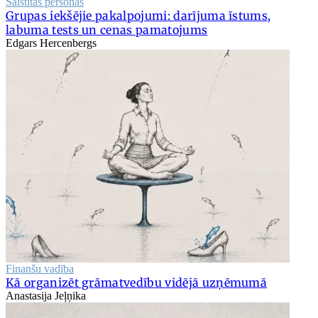
Saistītās personas
Grupas iekšējie pakalpojumi: darījuma īstums,
labuma tests un cenas pamatojums
Edgars Hercenbergs
Finanšu vadība
Kā organizēt grāmatvedību vidējā uzņēmumā
Anastasija Jeļņika