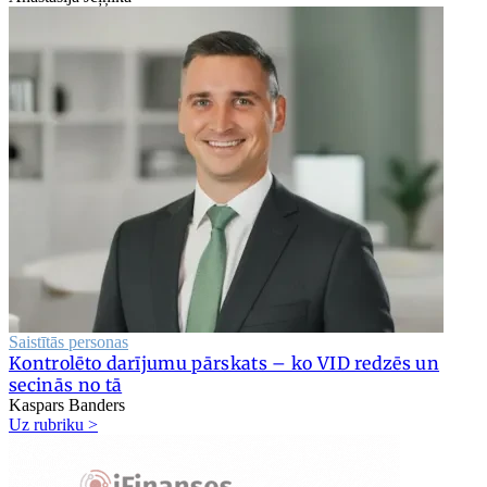
Saistītās personas
Kontrolēto darījumu pārskats – ko VID redzēs un
secinās no tā
Kaspars Banders
Uz rubriku >