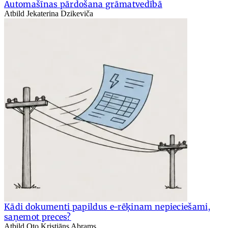
Automašīnas pārdošana grāmatvedībā
Atbild Jekaterina Dzikeviča
Kādi dokumenti papildus e-rēķinam nepieciešami,
saņemot preces?
Atbild Oto Kristiāns Abrams