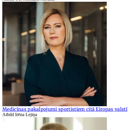
Medicīnas pakalpojumi sportistiem citā Eiropas valstī
Atbild Irēna Lejiņa