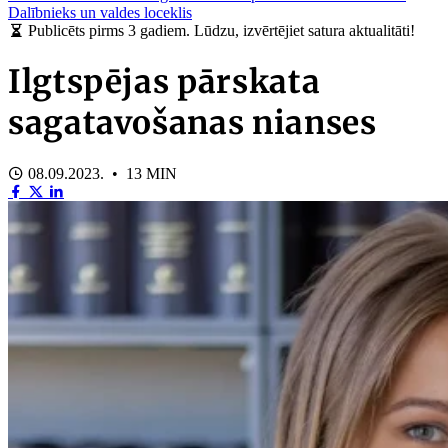
Dalībnieks un valdes loceklis
Publicēts pirms 3 gadiem. Lūdzu, izvērtējiet satura aktualitāti!
Ilgtspējas pārskata
sagatavošanas nianses
08.09.2023. • 13 MIN