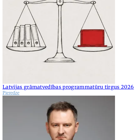
Latvijas grāmatvedības programmatūru tirgus 2026
Pieredze