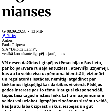
nianses
08.09.2023. • 13 MIN
Autors
Paula Osipova
SIA "Deloitte Latvia",
vecākā konsultante ilgtspējas jautājumos
Vēl nesen dažādas ilgtspējas tēmas bija nišas lieta,
par ko pārsvarā runāja entuziasti, atsevišķi uzņēmēji,
kas ap to veido visu uzņēmuma identitāti, vizionāri
un regulatorās iestādes, nemitīgi atgādinot par
tiekšanos ilgtspējīgākas darbības virzienā. Pēdējos
gados interese par šo tēmu ir augusi eksponenciāli,
tāpēc tieši tagad ir īstais laiks katram uzņēmumam
veidot vai uzlabot ilgtspējas ziņošanas sistēmu veidā,
kas ļautu labāk izprast riskus, iespējas un gūt