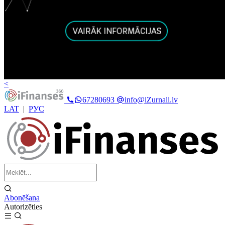
<
67280693
info@iZurnali.lv
LAT
|
РУС
Abonēšana
Autorizēties