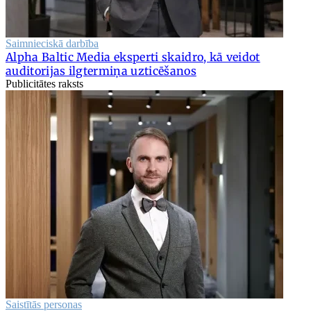
Saimnieciskā darbība
Alpha Baltic Media eksperti skaidro, kā veidot
auditorijas ilgtermiņa uzticēšanos
Publicitātes raksts
Saistītās personas