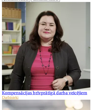
Kompensācijas brīvprātīgā darba veicējiem
Darbinieki