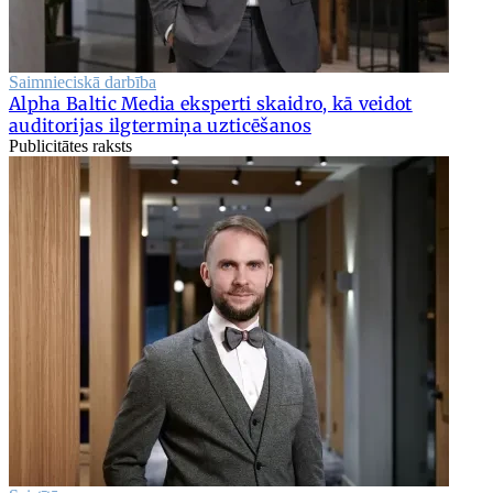
Saimnieciskā darbība
Alpha Baltic Media eksperti skaidro, kā veidot
auditorijas ilgtermiņa uzticēšanos
Publicitātes raksts