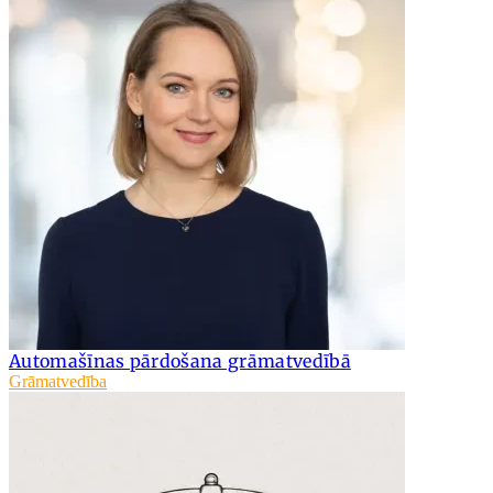
Automašīnas pārdošana grāmatvedībā
Grāmatvedība