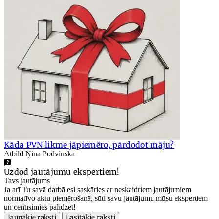
Kāda PVN likme jāpiemēro, pārdodot māju?
Atbild Ņina Podvinska
Uzdod jautājumu ekspertiem!
Tavs jautājums
Ja arī Tu savā darbā esi saskāries ar neskaidriem jautājumiem
normatīvo aktu piemērošanā, sūti savu jautājumu mūsu ekspertiem
un centīsimies palīdzēt!
Jaunākie raksti
Lasītākie raksti