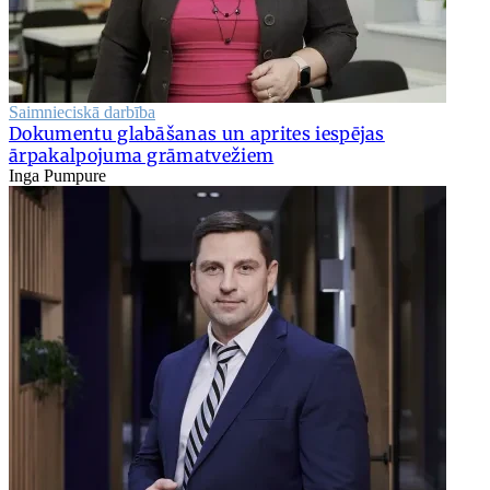
Saimnieciskā darbība
Dokumentu glabāšanas un aprites iespējas
ārpakalpojuma grāmatvežiem
Inga Pumpure