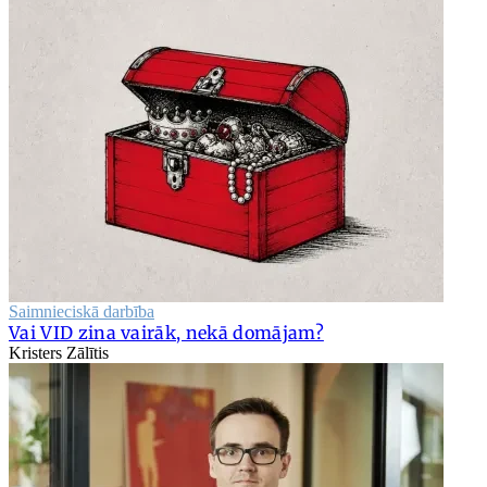
Saimnieciskā darbība
Vai VID zina vairāk, nekā domājam?
Kristers Zālītis