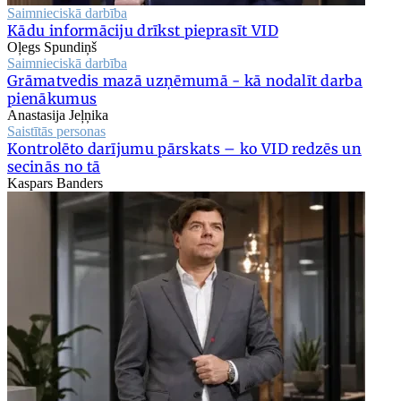
Saimnieciskā darbība
Kādu informāciju drīkst pieprasīt VID
Oļegs Spundiņš
Saimnieciskā darbība
Grāmatvedis mazā uzņēmumā - kā nodalīt darba
pienākumus
Anastasija Jeļņika
Saistītās personas
Kontrolēto darījumu pārskats – ko VID redzēs un
secinās no tā
Kaspars Banders