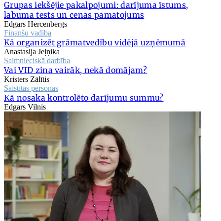
Grupas iekšējie pakalpojumi: darījuma īstums,
labuma tests un cenas pamatojums
Edgars Hercenbergs
Finanšu vadība
Kā organizēt grāmatvedību vidējā uzņēmumā
Anastasija Jeļņika
Saimnieciskā darbība
Vai VID zina vairāk, nekā domājam?
Kristers Zālītis
Saistītās personas
Kā nosaka kontrolēto darījumu summu?
Edgars Vilnis