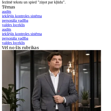
Iezīmē tekstu un spied "ziņot par kļūdu".
Tēmas
audits
iekšējās kontroles sistēma
personāla vadība
valdes loceklis
audits
iekšējās kontroles sistēma
personāla vadība
valdes loceklis
Vēl no šīs rubrikas