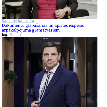
Saimnieciskā darbība
Dokumentu glabāšanas un aprites iespējas
ārpakalpojuma grāmatvežiem
Inga Pumpure