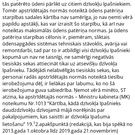
tās patērēto ūdeni pārlikt uz citiem dzīvokļu īpašniekiem.
Tomēr apstrīdētajās normās noteiktā ūdens patēriņa
starpības sadales kārtība nav samērīga, jo nav ņemti vērā
papildu apstākļi, kas var izraisīt šo starpību, kā arī nav
noteiktas maksimālās ūdens patēriņa normas. Ja ūdens
patēriņa starpības cēlonis ir, piemēram, sliktais
ūdensapgādes sistēmas tehniskais stāvoklis, avārija vai
remontdarbi, tad par to ir atbildīgi visi dzīvokļu īpašnieki
kopumā un nav ne taisnīgi, ne samērīgi negatīvās
tiesiskās sekas attiecināt tikai uz atsevišķu dzīvokļa
īpašnieku. Tādējādi nelabvēlīgās tiesiskās sekas, kas
personai radās apstrīdētajās normās noteiktā tiesību
ierobežojuma dēļ, ir lielākas par labumu, ko no šā
ierobežojuma guva sabiedrība. Ņemot vērā minēto, ST
atzina, ka apstrīdētajās normās –
Ministru kabineta (MK)
noteikumu Nr.1013
“Kārtība, kādā dzīvokļa īpašnieks
daudzdzīvokļu dzīvojamā mājā norēķinās par
pakalpojumiem, kas saistīti ar dzīvokļa īpašuma
1
lietošanu” 19.
2.apakšpunktā (redakcijā, kas bija spēkā no
2013.gada 1.oktobra līdz 2019.gada 21.novembrim)