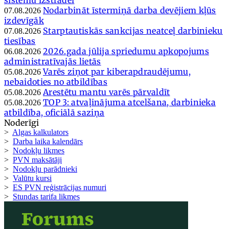
Nodarbināt īstermiņā darba devējiem kļūs
07.08.2026
izdevīgāk
Starptautiskās sankcijas neatceļ darbinieku
07.08.2026
tiesības
2026.gada jūlija spriedumu apkopojums
06.08.2026
administratīvajās lietās
Varēs ziņot par kiberapdraudējumu,
05.08.2026
nebaidoties no atbildības
Arestētu mantu varēs pārvaldīt
05.08.2026
TOP 3: atvaļinājuma atcelšana, darbinieka
05.08.2026
atbildība, oficiālā saziņa
Noderīgi
>
Algas kalkulators
>
Darba laika kalendārs
>
Nodokļu likmes
>
PVN maksātāji
>
Nodokļu parādnieki
>
Valūtu kursi
>
ES PVN reģistrācijas numuri
>
Stundas tarifa likmes