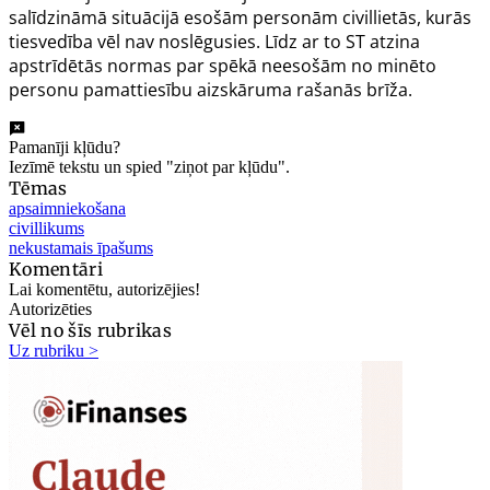
salīdzināmā situācijā esošām personām civillietās, kurās
tiesvedība vēl nav noslēgusies. Līdz ar to ST atzina
apstrīdētās normas par spēkā neesošām no minēto
personu pamattiesību aizskāruma rašanās brīža.
Pamanīji kļūdu?
Iezīmē tekstu un spied "ziņot par kļūdu".
Tēmas
apsaimniekošana
civillikums
nekustamais īpašums
Komentāri
Lai komentētu, autorizējies!
Autorizēties
Vēl no šīs rubrikas
Uz rubriku >