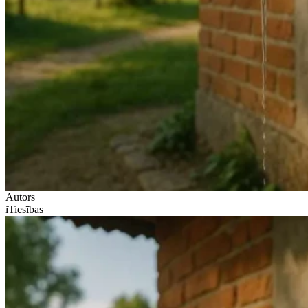
Autors
iTiesības