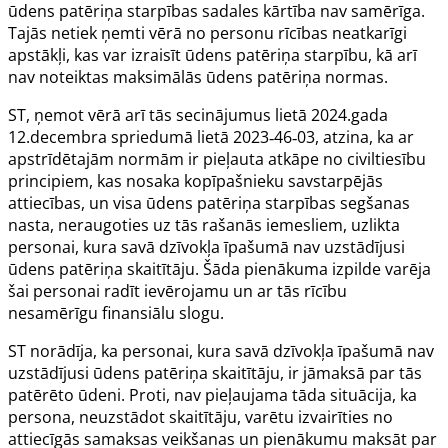
ūdens patēriņa starpības sadales kārtība nav samērīga.
Tajās netiek ņemti vērā no personu rīcības neatkarīgi
apstākļi, kas var izraisīt ūdens patēriņa starpību, kā arī
nav noteiktas maksimālās ūdens patēriņa normas.
ST, ņemot vērā arī tās secinājumus lietā 2024.gada
12.decembra
spriedumā lietā 2023‑46‑03
, atzina, ka ar
apstrīdētajām normām ir pieļauta atkāpe no civiltiesību
principiem, kas nosaka kopīpašnieku savstarpējās
attiecības, un visa ūdens patēriņa starpības segšanas
nasta, neraugoties uz tās rašanās iemesliem, uzlikta
personai, kura savā dzīvokļa īpašumā nav uzstādījusi
ūdens patēriņa skaitītāju. Šāda pienākuma izpilde varēja
šai personai radīt ievērojamu un ar tās rīcību
nesamērīgu finansiālu slogu.
ST norādīja, ka personai, kura savā dzīvokļa īpašumā nav
uzstādījusi ūdens patēriņa skaitītāju, ir jāmaksā par tās
patērēto ūdeni. Proti, nav pieļaujama tāda situācija, ka
persona, neuzstādot skaitītāju, varētu izvairīties no
attiecīgās samaksas veikšanas un pienākumu maksāt par