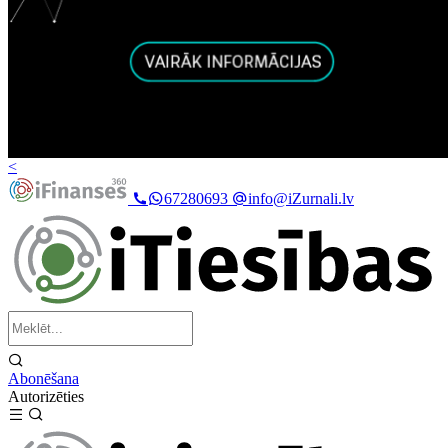
<
67280693
info@iZurnali.lv
Abonēšana
Autorizēties