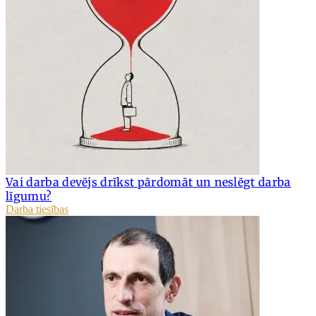
Vai darba devējs drīkst pārdomāt un neslēgt darba
līgumu?
Darba tiesības