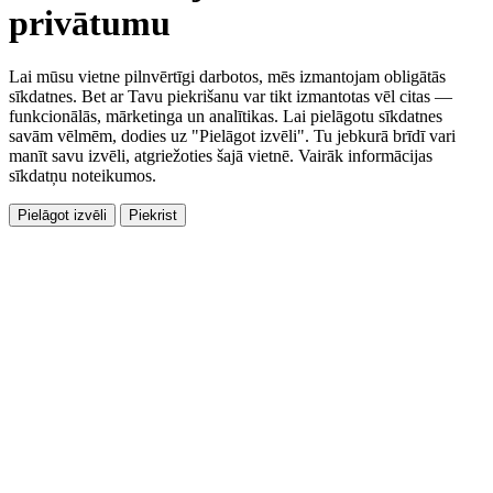
privātumu
Lai mūsu vietne pilnvērtīgi darbotos, mēs izmantojam obligātās
sīkdatnes. Bet ar Tavu piekrišanu var tikt izmantotas vēl citas —
funkcionālās, mārketinga un analītikas. Lai pielāgotu sīkdatnes
savām vēlmēm, dodies uz "Pielāgot izvēli". Tu jebkurā brīdī vari
manīt savu izvēli, atgriežoties šajā vietnē. Vairāk informācijas
sīkdatņu noteikumos.
Pielāgot izvēli
Piekrist