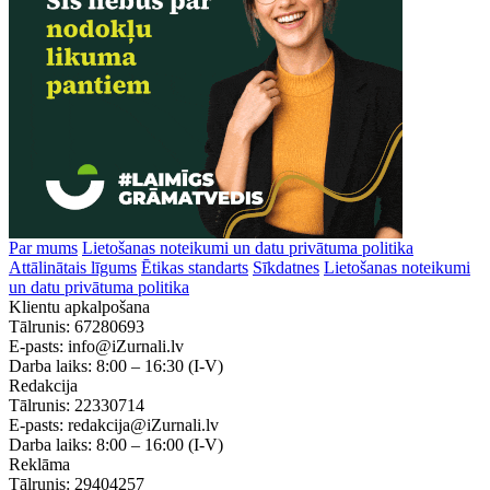
Par mums
Lietošanas noteikumi un datu privātuma politika
Attālinātais līgums
Ētikas standarts
Sīkdatnes
Lietošanas noteikumi
un datu privātuma politika
Klientu apkalpošana
Tālrunis:
67280693
E-pasts:
info@iZurnali.lv
Darba laiks:
8:00 – 16:30
(I-V)
Redakcija
Tālrunis:
22330714
E-pasts:
redakcija@iZurnali.lv
Darba laiks:
8:00 – 16:00
(I-V)
Reklāma
Tālrunis:
29404257