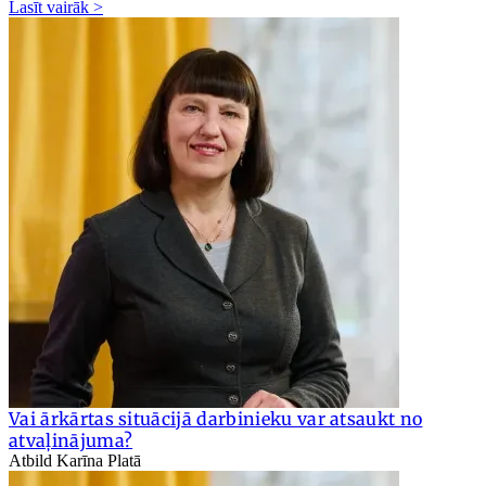
Lasīt vairāk >
Vai ārkārtas situācijā darbinieku var atsaukt no
atvaļinājuma?
Atbild Karīna Platā