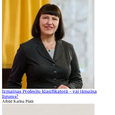
Izmaiņas Profesiju klasifikatorā - vai jāmaina
līgums?
Atbild Karīna Platā