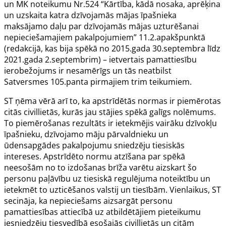
un
MK noteikumu Nr.524
“Kārtība, kādā nosaka, aprēķina
un uzskaita katra dzīvojamās mājas īpašnieka
maksājamo daļu par dzīvojamās mājas uzturēšanai
nepieciešamajiem pakalpojumiem” 11.2.apakšpunktā
(redakcijā, kas bija spēkā no 2015.gada 30.septembra līdz
2021.gada 2.septembrim) – ietvertais pamattiesību
ierobežojums ir nesamērīgs un tās neatbilst
Satversmes
105.panta
pirmajiem trim teikumiem.
ST ņēma vērā arī to, ka apstrīdētās normas ir piemērotas
citās civillietās, kurās jau stājies spēkā galīgs nolēmums.
To piemērošanas rezultāts ir ietekmējis vairāku dzīvokļu
īpašnieku, dzīvojamo māju pārvaldnieku un
ūdensapgādes pakalpojumu sniedzēju tiesiskās
intereses. Apstrīdēto normu atzīšana par spēkā
neesošām no to izdošanas brīža varētu aizskart šo
personu paļāvību uz tiesiskā regulējuma noteiktību un
ietekmēt to uzticēšanos valstij un tiesībām. Vienlaikus, ST
secināja, ka nepieciešams aizsargāt personu
pamattiesības attiecībā uz atbildētājiem pieteikumu
iesniedzēju tiesvedībā esošajās civillietās un citām