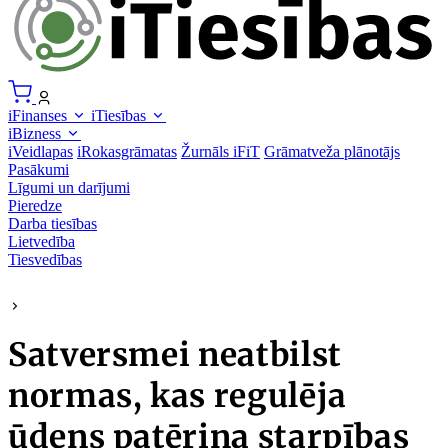
iFinanses
iTiesības
iBizness
iVeidlapas
iRokasgrāmatas
Žurnāls iFiT
Grāmatveža plānotājs
Pasākumi
Līgumi un darījumi
Pieredze
Darba tiesības
Lietvedība
Tiesvedības
Satversmei neatbilst
normas, kas regulēja
ūdens patēriņa starpības