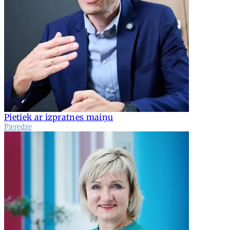
Pietiek ar izpratnes maiņu
Pieredze