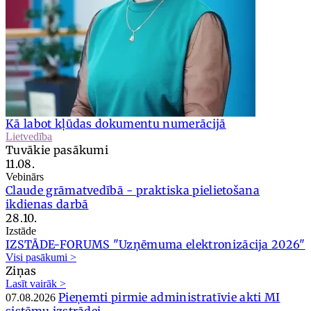
Kā labot kļūdas dokumentu numerācijā
Lietvedība
Tuvākie pasākumi
11.08.
Vebinārs
Claude grāmatvedībā - praktiska pielietošana
ikdienas darbā
28.10.
Izstāde
IZSTĀDE-FORUMS "Uzņēmuma elektronizācija 2026"
Visi pasākumi >
Ziņas
Lasīt vairāk >
Pieņemti pirmie administratīvie akti MI
07.08.2026
sistēmu izstrādei