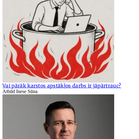
Vai pārāk karstos apstākļos darbs ir jāpārtrauc?
Atbild Inese Sūna