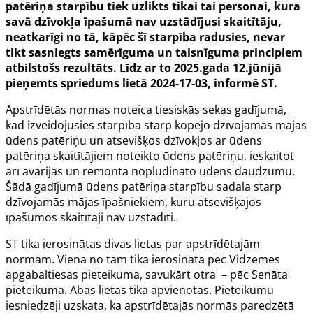
patēriņa starpību tiek uzlikts tikai tai personai, kura
savā dzīvokļa īpašumā nav uzstādījusi skaitītāju,
neatkarīgi no tā, kāpēc šī starpība radusies, nevar
tikt sasniegts samērīguma un taisnīguma principiem
atbilstošs rezultāts. Līdz ar to 2025.gada 12.jūnijā
pieņemts spriedums lietā 2024-17-03, informē ST.
Apstrīdētās normas noteica tiesiskās sekas gadījumā,
kad izveidojusies starpība starp kopējo dzīvojamās mājas
ūdens patēriņu un atsevišķos dzīvokļos ar ūdens
patēriņa skaitītājiem noteikto ūdens patēriņu, ieskaitot
arī avārijās un remontā nopludināto ūdens daudzumu.
Šādā gadījumā ūdens patēriņa starpību sadala starp
dzīvojamās mājas īpašniekiem, kuru atsevišķajos
īpašumos skaitītāji nav uzstādīti.
ST tika ierosinātas divas lietas par apstrīdētajām
normām. Viena no tām tika ierosināta pēc Vidzemes
apgabaltiesas pieteikuma, savukārt otra – pēc Senāta
pieteikuma. Abas lietas tika apvienotas. Pieteikumu
iesniedzēji uzskata, ka apstrīdētajās normās paredzētā