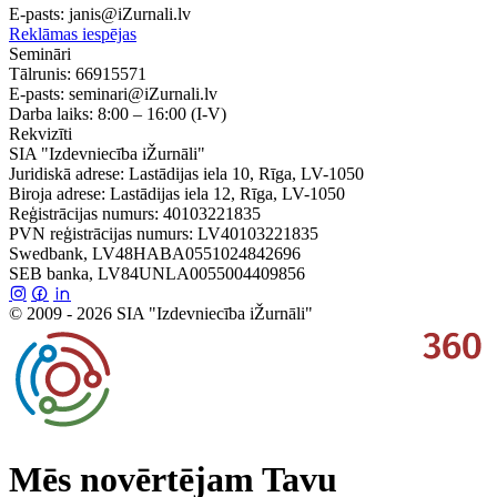
E-pasts:
janis@iZurnali.lv
Reklāmas iespējas
Semināri
Tālrunis:
66915571
E-pasts:
seminari@iZurnali.lv
Darba laiks:
8:00 – 16:00
(I-V)
Rekvizīti
SIA "Izdevniecība iŽurnāli"
Juridiskā adrese: Lastādijas iela 10, Rīga, LV-1050
Biroja adrese: Lastādijas iela 12, Rīga, LV-1050
Reģistrācijas numurs: 40103221835
PVN reģistrācijas numurs: LV40103221835
Swedbank, LV48HABA0551024842696
SEB banka, LV84UNLA0055004409856
© 2009 - 2026 SIA "Izdevniecība iŽurnāli"
Mēs novērtējam Tavu