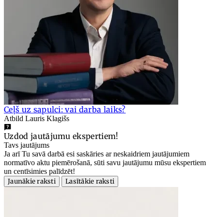
Ceļš uz sapulci: vai darba laiks?
Atbild Lauris Klagišs
Uzdod jautājumu ekspertiem!
Tavs jautājums
Ja arī Tu savā darbā esi saskāries ar neskaidriem jautājumiem
normatīvo aktu piemērošanā, sūti savu jautājumu mūsu ekspertiem
un centīsimies palīdzēt!
Jaunākie raksti
Lasītākie raksti