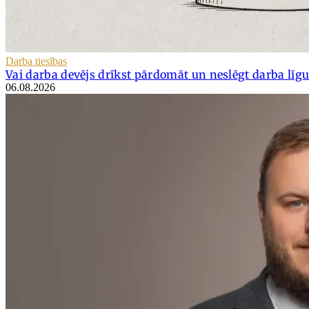
Darba tiesības
Vai darba devējs drīkst pārdomāt un neslēgt darba lī
06.08.2026