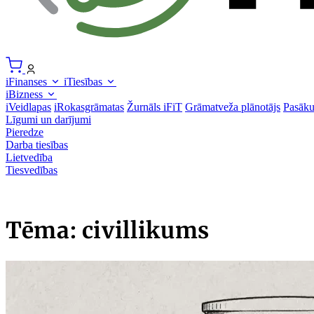
iFinanses
iTiesības
iBizness
iVeidlapas
iRokasgrāmatas
Žurnāls iFiT
Grāmatveža plānotājs
Pasāk
Līgumi un darījumi
Pieredze
Darba tiesības
Lietvedība
Tiesvedības
Tēma: civillikums