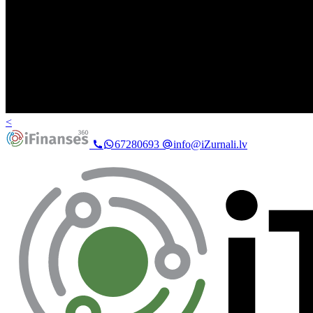
<
67280693
info@iZurnali.lv