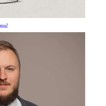
gumu?