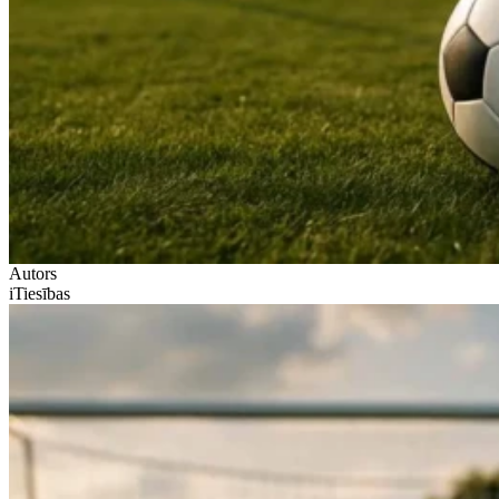
Autors
iTiesības