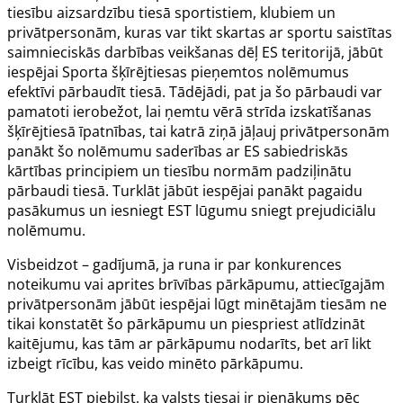
tiesību aizsardzību tiesā sportistiem, klubiem un
privātpersonām, kuras var tikt skartas ar sportu saistītas
saimnieciskās darbības veikšanas dēļ ES teritorijā, jābūt
iespējai Sporta šķīrējtiesas pieņemtos nolēmumus
efektīvi pārbaudīt tiesā. Tādējādi, pat ja šo pārbaudi var
pamatoti ierobežot, lai ņemtu vērā strīda izskatīšanas
šķīrējtiesā īpatnības, tai katrā ziņā jāļauj privātpersonām
panākt šo nolēmumu saderības ar ES sabiedriskās
kārtības principiem un tiesību normām padziļinātu
pārbaudi tiesā. Turklāt jābūt iespējai panākt pagaidu
pasākumus un iesniegt EST lūgumu sniegt prejudiciālu
nolēmumu.
Visbeidzot – gadījumā, ja runa ir par konkurences
noteikumu vai aprites brīvības pārkāpumu, attiecīgajām
privātpersonām jābūt iespējai lūgt minētajām tiesām ne
tikai konstatēt šo pārkāpumu un piespriest atlīdzināt
kaitējumu, kas tām ar pārkāpumu nodarīts, bet arī likt
izbeigt rīcību, kas veido minēto pārkāpumu.
Turklāt EST piebilst, ka valsts tiesai ir pienākums pēc