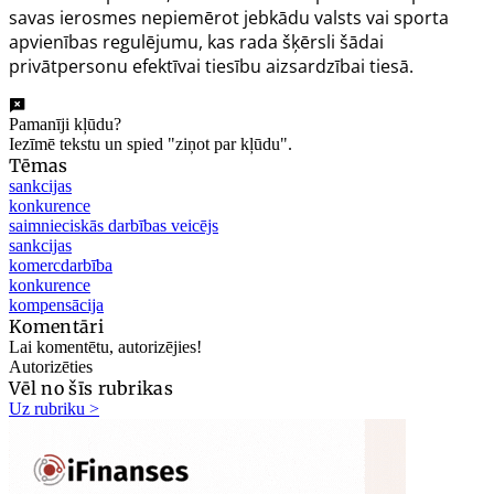
savas ierosmes nepiemērot jebkādu valsts vai sporta
apvienības regulējumu, kas rada šķērsli šādai
privātpersonu efektīvai tiesību aizsardzībai tiesā.
Pamanīji kļūdu?
Iezīmē tekstu un spied "ziņot par kļūdu".
Tēmas
sankcijas
konkurence
saimnieciskās darbības veicējs
sankcijas
komercdarbība
konkurence
kompensācija
Komentāri
Lai komentētu, autorizējies!
Autorizēties
Vēl no šīs rubrikas
Uz rubriku >