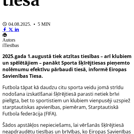
04.08.2025. • 5 MIN
Autors
iTiesības
2025.gada 1.augustā tiek atzītas tiesības – arī klubiem
un spēlētājiem – panākt Sporta šķīrējtiesas pieņemto
nolēmumu efektīvu pārbaudi tiesā, informē Eiropas
Savienības Tiesa.
Futbola tāpat kā daudzu citu sporta veidu jomā strīdu
nodošana izskatīšanai šķīrējtiesā parasti netiek brīvi
pielīgta, bet to sportistiem un klubiem vienpusēji uzspiež
starptautiskas apvienības, piemēram, Starptautiskā
Futbola federācija (FIFA).
Šādos apstākļos nepieciešams, lai vēršanās šķīrējtiesā
neapdraudētu tiesības un brīvības, ko Eiropas Savienības