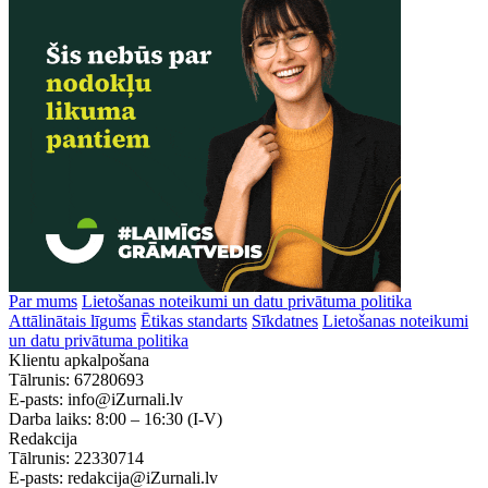
Par mums
Lietošanas noteikumi un datu privātuma politika
Attālinātais līgums
Ētikas standarts
Sīkdatnes
Lietošanas noteikumi
un datu privātuma politika
Klientu apkalpošana
Tālrunis:
67280693
E-pasts:
info@iZurnali.lv
Darba laiks:
8:00 – 16:30
(I-V)
Redakcija
Tālrunis:
22330714
E-pasts:
redakcija@iZurnali.lv