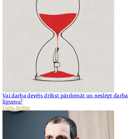
Vai darba devējs drīkst pārdomāt un neslēgt darba
līgumu?
Darba tiesības