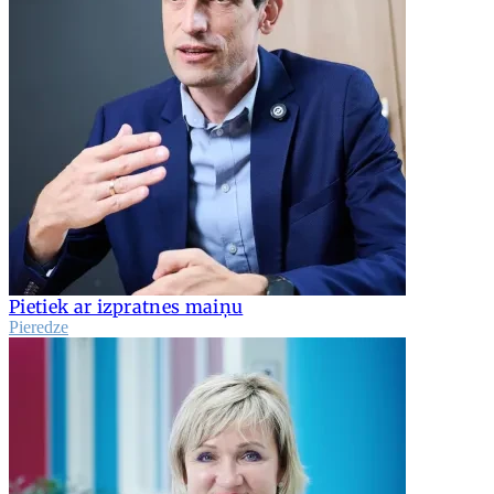
Pietiek ar izpratnes maiņu
Pieredze