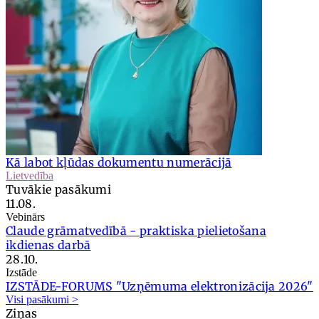
Kā labot kļūdas dokumentu numerācijā
Lietvedība
Tuvākie pasākumi
11.08.
Vebinārs
Claude grāmatvedībā - praktiska pielietošana
ikdienas darbā
28.10.
Izstāde
IZSTĀDE-FORUMS "Uzņēmuma elektronizācija 2026"
Visi pasākumi >
Ziņas