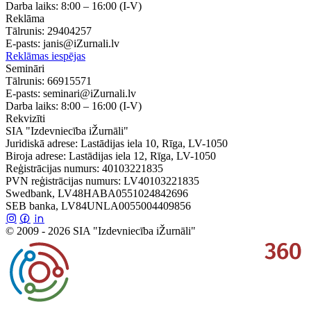
Darba laiks:
8:00 – 16:00
(I-V)
Reklāma
Tālrunis:
29404257
E-pasts:
janis@iZurnali.lv
Reklāmas iespējas
Semināri
Tālrunis:
66915571
E-pasts:
seminari@iZurnali.lv
Darba laiks:
8:00 – 16:00
(I-V)
Rekvizīti
SIA "Izdevniecība iŽurnāli"
Juridiskā adrese: Lastādijas iela 10, Rīga, LV-1050
Biroja adrese: Lastādijas iela 12, Rīga, LV-1050
Reģistrācijas numurs: 40103221835
PVN reģistrācijas numurs: LV40103221835
Swedbank, LV48HABA0551024842696
SEB banka, LV84UNLA0055004409856
© 2009 - 2026 SIA "Izdevniecība iŽurnāli"