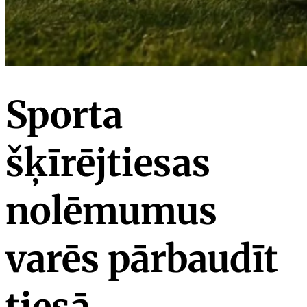
Sporta
šķīrējtiesas
nolēmumus
varēs pārbaudīt
tiesā