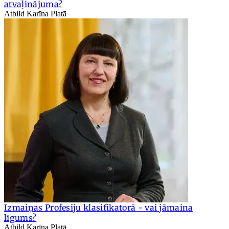
atvaļinājuma?
Atbild Karīna Platā
Izmaiņas Profesiju klasifikatorā - vai jāmaina
līgums?
Atbild Karīna Platā