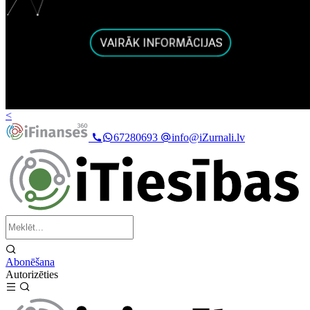
<
67280693
info@iZurnali.lv
Abonēšana
Autorizēties