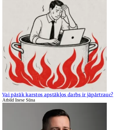
Vai pārāk karstos apstākļos darbs ir jāpārtrauc?
Atbild Inese Sūna