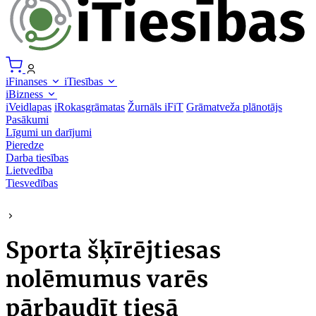
iFinanses
iTiesības
iBizness
iVeidlapas
iRokasgrāmatas
Žurnāls iFiT
Grāmatveža plānotājs
Pasākumi
Līgumi un darījumi
Pieredze
Darba tiesības
Lietvedība
Tiesvedības
Sporta šķīrējtiesas
nolēmumus varēs
pārbaudīt tiesā