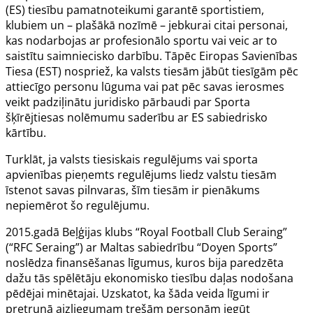
(ES) tiesību pamatnoteikumi garantē sportistiem,
klubiem un – plašākā nozīmē – jebkurai citai personai,
kas nodarbojas ar profesionālo sportu vai veic ar to
saistītu saimniecisko darbību. Tāpēc Eiropas Savienības
Tiesa (EST) nospriež, ka valsts tiesām jābūt tiesīgām pēc
attiecīgo personu lūguma vai pat pēc savas ierosmes
veikt padziļinātu juridisko pārbaudi par Sporta
šķīrējtiesas nolēmumu saderību ar ES sabiedrisko
kārtību.
Turklāt, ja valsts tiesiskais regulējums vai sporta
apvienības pieņemts regulējums liedz valstu tiesām
īstenot savas pilnvaras, šīm tiesām ir pienākums
nepiemērot šo regulējumu.
2015.gadā Beļģijas klubs “Royal Football Club Seraing”
(“RFC Seraing”) ar Maltas sabiedrību “Doyen Sports”
noslēdza finansēšanas līgumus, kuros bija paredzēta
dažu tās spēlētāju ekonomisko tiesību daļas nodošana
pēdējai minētajai. Uzskatot, ka šāda veida līgumi ir
pretrunā aizliegumam trešām personām iegūt