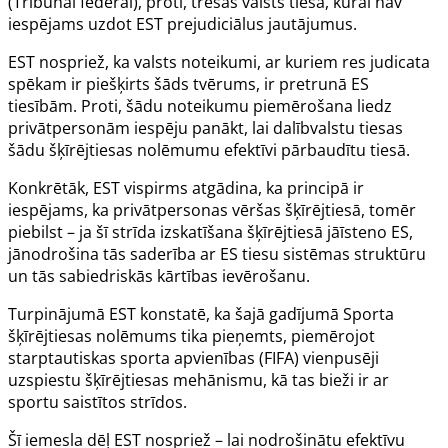
(
Tribunal fédéral
), proti, trešās valsts tiesa, kurai nav
iespējams uzdot EST prejudiciālus jautājumus.
EST nospriež, ka valsts noteikumi, ar kuriem
res judicata
spēkam ir piešķirts šāds tvērums, ir pretrunā ES
tiesībām. Proti, šādu noteikumu piemērošana liedz
privātpersonām iespēju panākt, lai dalībvalstu tiesas
šādu šķīrējtiesas nolēmumu efektīvi pārbaudītu tiesā.
Konkrētāk, EST vispirms atgādina, ka principā ir
iespējams, ka privātpersonas vēršas šķīrējtiesā, tomēr
piebilst – ja šī strīda izskatīšana šķīrējtiesā jāīsteno ES,
jānodrošina tās saderība ar ES tiesu sistēmas struktūru
un tās sabiedriskās kārtības ievērošanu.
Turpinājumā EST konstatē, ka šajā gadījumā Sporta
šķīrējtiesas nolēmums tika pieņemts, piemērojot
starptautiskas sporta apvienības (FIFA) vienpusēji
uzspiestu šķīrējtiesas mehānismu, kā tas bieži ir ar
sportu saistītos strīdos.
Šī iemesla dēļ EST nospriež – lai nodrošinātu efektīvu