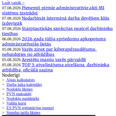
Lasīt vairāk >
Pieņemti pirmie administratīvie akti MI
07.08.2026
sistēmu izstrādei
Nodarbināt īstermiņā darba devējiem kļūs
07.08.2026
izdevīgāk
Starptautiskās sankcijas neatceļ darbinieku
07.08.2026
tiesības
2026.gada jūlija spriedumu apkopojums
06.08.2026
administratīvajās lietās
Varēs ziņot par kiberapdraudējumu,
05.08.2026
nebaidoties no atbildības
Arestētu mantu varēs pārvaldīt
05.08.2026
TOP 3: atvaļinājuma atcelšana, darbinieka
05.08.2026
atbildība, oficiālā saziņa
Noderīgi
>
Algas kalkulators
>
Darba laika kalendārs
>
Nodokļu likmes
>
PVN maksātāji
>
Nodokļu parādnieki
>
Valūtu kursi
>
ES PVN reģistrācijas numuri
>
Stundas tarifa likmes