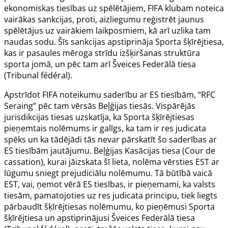
ekonomiskas tiesības uz spēlētājiem, FIFA klubam noteica
vairākas sankcijas, proti, aizliegumu reģistrēt jaunus
spēlētājus uz vairākiem laikposmiem, kā arī uzlika tam
naudas sodu. Šīs sankcijas apstiprināja Sporta šķīrējtiesa,
kas ir pasaules mēroga strīdu izšķiršanas struktūra
sporta jomā, un pēc tam arī Šveices Federālā tiesa
(
Tribunal fédéral
).
Apstrīdot FIFA noteikumu saderību ar ES tiesībām, “RFC
Seraing” pēc tam vērsās Beļģijas tiesās. Vispārējās
jurisdikcijas tiesas uzskatīja, ka Sporta šķīrējtiesas
pieņemtais nolēmums ir galīgs, ka tam ir
res judicata
spēks un ka tādējādi tās nevar pārskatīt šo saderības ar
ES tiesībām jautājumu. Beļģijas Kasācijas tiesa (
Cour de
cassation
), kurai jāizskata šī lieta, nolēma vērsties EST ar
lūgumu sniegt prejudiciālu nolēmumu. Tā būtībā vaicā
EST, vai, ņemot vērā ES tiesības, ir pieņemami, ka valsts
tiesām, pamatojoties uz
res judicata
principu, tiek liegts
pārbaudīt šķīrējtiesas nolēmumu, ko pieņēmusi Sporta
šķīrējtiesa un apstiprinājusi Šveices Federālā tiesa