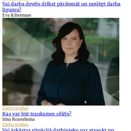
Vai darba devējs drīkst pārdomāt un neslēgt darba
līgumu?
Eva Ķibermane
Darba tiesības
Kas var būt trauksmes cēlējs?
Irina Rozenšteina
Darba tiesības
Vai ārkārtas situācijā darbinieku var atsaukt no