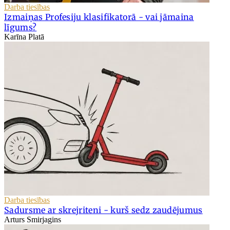
Darba tiesības
Izmaiņas Profesiju klasifikatorā - vai jāmaina
līgums?
Karīna Platā
Darba tiesības
Sadursme ar skrejriteni - kurš sedz zaudējumus
Arturs Smirjagins