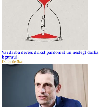
Vai darba devējs drīkst pārdomāt un neslēgt darba
līgumu?
Darba tiesības