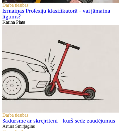
Darba tiesības
Izmaiņas Profesiju klasifikatorā - vai jāmaina
līgums?
Karīna Platā
Darba tiesības
Sadursme ar skrejriteni - kurš sedz zaudējumus
Arturs Smirjagins