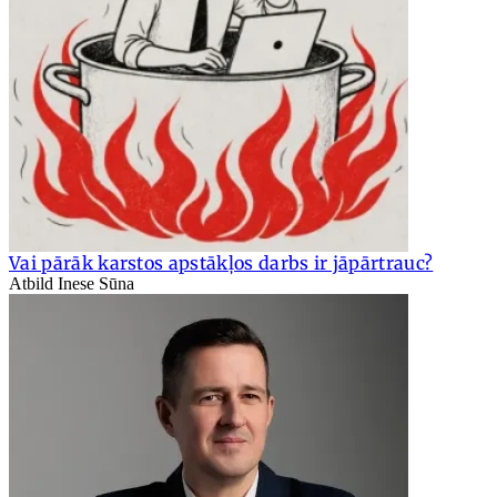
Vai pārāk karstos apstākļos darbs ir jāpārtrauc?
Atbild Inese Sūna