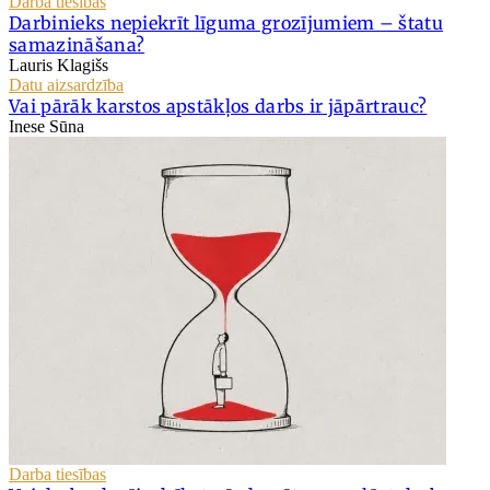
Darba tiesības
Darbinieks nepiekrīt līguma grozījumiem – štatu
samazināšana?
Lauris Klagišs
Datu aizsardzība
Vai pārāk karstos apstākļos darbs ir jāpārtrauc?
Inese Sūna
Darba tiesības