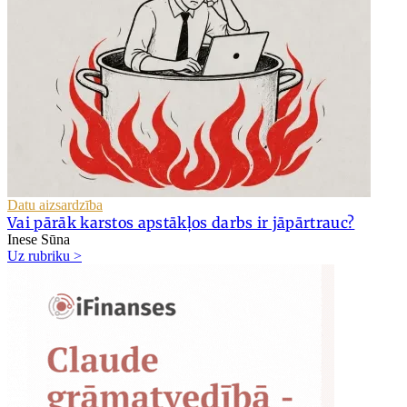
Datu aizsardzība
Vai pārāk karstos apstākļos darbs ir jāpārtrauc?
Inese Sūna
Uz rubriku >