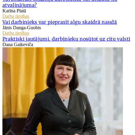
atvaļinājuma?
Karīna Platā
Darba tiesības
Vai darbinieks var pieprasīt algu skaidrā naudā
Jānis Danga-Guobis
Darba tiesības
Praktiski jautājumi, darbinieku nosūtot uz citu valsti
Dana Gaikeviča