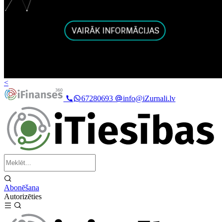
<
67280693
info@iZurnali.lv
Abonēšana
Autorizēties