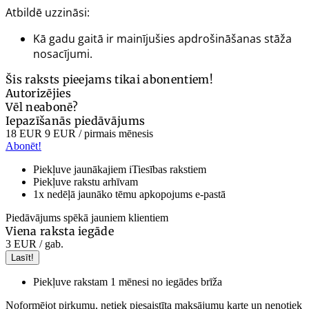
Atbildē uzzināsi:
Kā gadu gaitā ir mainījušies apdrošināšanas stāža
nosacījumi.
Šis raksts pieejams tikai abonentiem!
Autorizējies
Vēl neabonē?
Iepazīšanās piedāvājums
18 EUR
9 EUR
/ pirmais mēnesis
Abonēt!
Piekļuve jaunākajiem iTiesības rakstiem
Piekļuve rakstu arhīvam
1x nedēļā jaunāko tēmu apkopojums e-pastā
Piedāvājums spēkā jauniem klientiem
Viena raksta iegāde
3 EUR
/ gab.
Lasīt!
Piekļuve rakstam 1 mēnesi no iegādes brīža
Noformējot pirkumu, netiek piesaistīta maksājumu karte un nenotiek