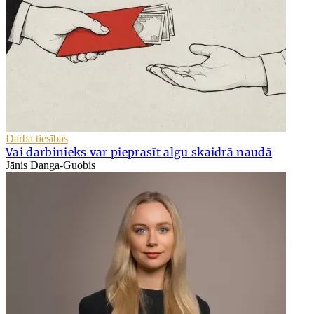
Darba tiesības
Vai darbinieks var pieprasīt algu skaidrā naudā
Jānis Danga-Guobis