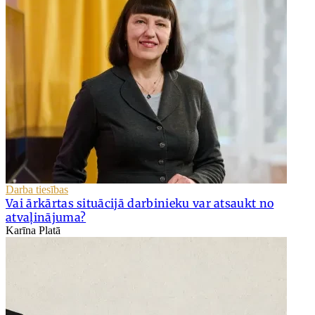
Darba tiesības
Vai ārkārtas situācijā darbinieku var atsaukt no
atvaļinājuma?
Karīna Platā