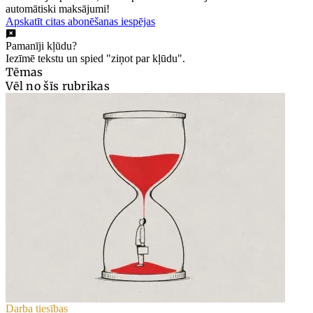
automātiski maksājumi!
Apskatīt citas abonēšanas iespējas
Pamanīji kļūdu?
Iezīmē tekstu un spied "ziņot par kļūdu".
Tēmas
Vēl no šīs rubrikas
Darba tiesības