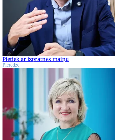
Pietiek ar izpratnes maiņu
Pieredze