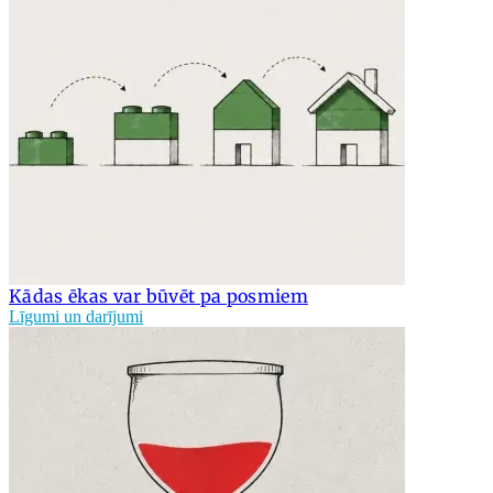
Kādas ēkas var būvēt pa posmiem
Līgumi un darījumi