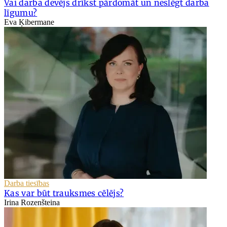
Vai darba devējs drīkst pārdomāt un neslēgt darba
līgumu?
Eva Ķibermane
Darba tiesības
Kas var būt trauksmes cēlējs?
Irina Rozenšteina