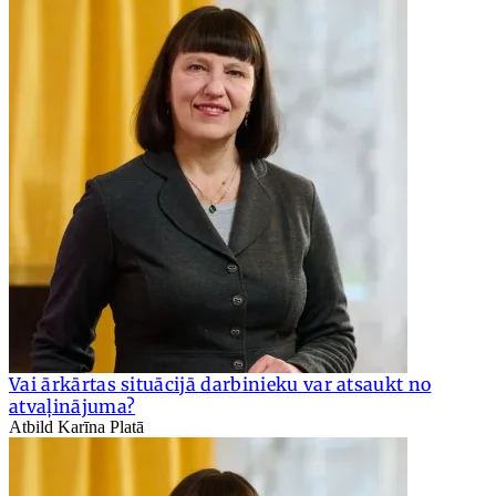
Vai ārkārtas situācijā darbinieku var atsaukt no
atvaļinājuma?
Atbild Karīna Platā