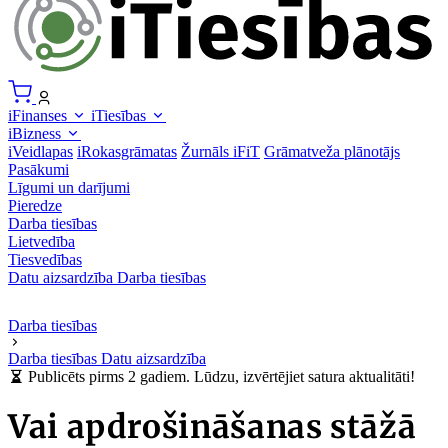
iFinanses
iTiesības
iBizness
iVeidlapas
iRokasgrāmatas
Žurnāls iFiT
Grāmatveža plānotājs
Pasākumi
Līgumi un darījumi
Pieredze
Darba tiesības
Lietvedība
Tiesvedības
Datu aizsardzība
Darba tiesības
Darba tiesības
Darba tiesības
Datu aizsardzība
Publicēts pirms 2 gadiem. Lūdzu, izvērtējiet satura aktualitāti!
Vai apdrošināšanas stāžā