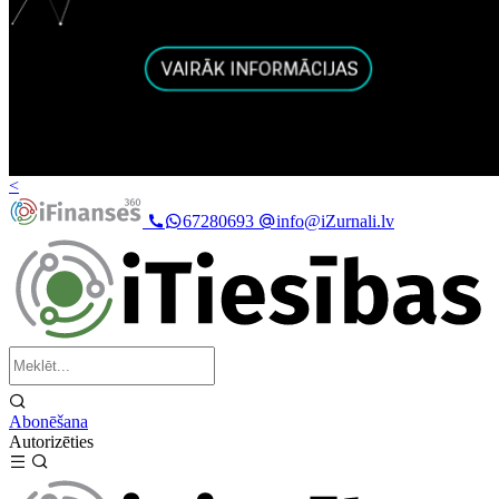
<
67280693
info@iZurnali.lv
Abonēšana
Autorizēties