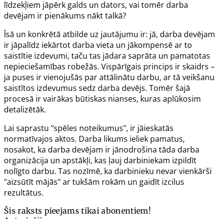
līdzekļiem jāpērk galds un dators, vai tomēr darba
devējam ir pienākums nākt talkā?
Īsā un konkrētā atbilde uz jautājumu ir: jā, darba devējam
ir jāpalīdz iekārtot darba vieta un jākompensē ar to
saistītie izdevumi, taču tas jādara saprāta un pamatotas
nepieciešamības robežās. Vispārīgais princips ir skaidrs –
ja puses ir vienojušās par attālinātu darbu, ar tā veikšanu
saistītos izdevumus sedz darba devējs. Tomēr šajā
procesā ir vairākas būtiskas nianses, kuras aplūkosim
detalizētāk.
Lai saprastu "spēles noteikumus", ir jāieskatās
normatīvajos aktos.
Darba likums
ieliek pamatus,
nosakot, ka darba devējam ir jānodrošina tāda darba
organizācija un apstākļi, kas ļauj darbiniekam izpildīt
nolīgto darbu. Tas nozīmē, ka darbinieku nevar vienkārši
"aizsūtīt mājās" ar tukšām rokām un gaidīt izcilus
rezultātus.
Šis raksts pieejams tikai abonentiem!