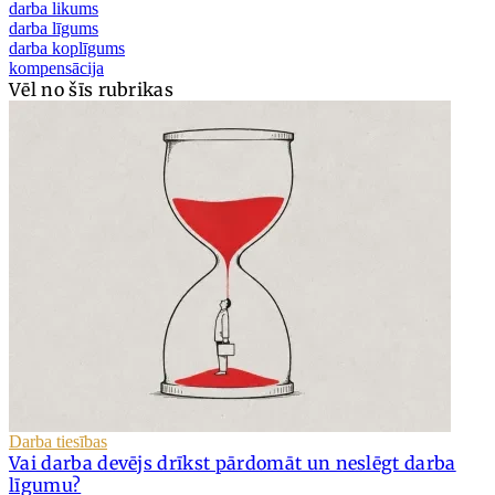
darba likums
darba līgums
darba koplīgums
kompensācija
Vēl no šīs rubrikas
Darba tiesības
Vai darba devējs drīkst pārdomāt un neslēgt darba
līgumu?