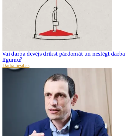
Vai darba devējs drīkst pārdomāt un neslēgt darba
līgumu?
Darba tiesības