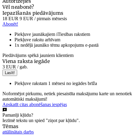
Autorizējies
Vēl neabonē?
Iepazīšanās piedāvājums
18 EUR
9 EUR
/ pirmais mēnesis
Abonēt!
Piekļuve jaunākajiem iTiesības rakstiem
Piekļuve rakstu arhīvam
1x nedēļā jaunāko tēmu apkopojums e-pastā
Piedāvājums spēkā jauniem klientiem
Viena raksta iegāde
3 EUR
/ gab.
Lasīt!
Piekļuve rakstam 1 mēnesi no iegādes brīža
Noformējot pirkumu, netiek piesaistīta maksājumu karte un nenotiek
automātiski maksājumi!
Apskatīt citas abonēšanas iespējas
Pamanīji kļūdu?
Iezīmē tekstu un spied "ziņot par kļūdu".
Tēmas
attālinātais darbs