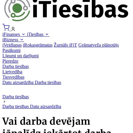
iFinanses
iTiesības
iBizness
iVeidlapas
iRokasgrāmatas
Žurnāls iFiT
Grāmatveža plānotājs
Pasākumi
Līgumi un darījumi
Pieredze
Darba tiesības
Lietvedība
Tiesvedības
Datu aizsardzība
Darba tiesības
Darba tiesības
Darba tiesības
Datu aizsardzība
Vai darba devējam