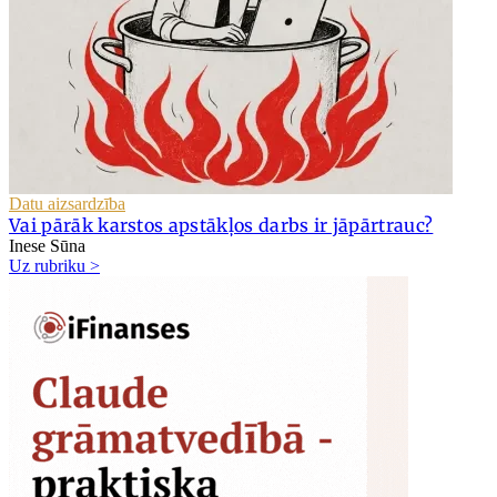
Datu aizsardzība
Vai pārāk karstos apstākļos darbs ir jāpārtrauc?
Inese Sūna
Uz rubriku >