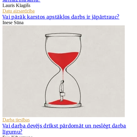
Lauris Klagišs
Datu aizsardzība
Vai pārāk karstos apstākļos darbs ir jāpārtrauc?
Inese Sūna
Darba tiesības
Vai darba devējs drīkst pārdomāt un neslēgt darba
līgumu?