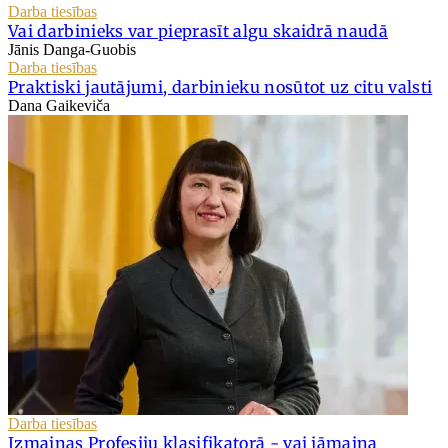
Darba tiesības
Vai darbinieks var pieprasīt algu skaidrā naudā
Jānis Danga-Guobis
Darba tiesības
Praktiski jautājumi, darbinieku nosūtot uz citu valsti
Dana Gaikeviča
Darba tiesības
Izmaiņas Profesiju klasifikatorā - vai jāmaina