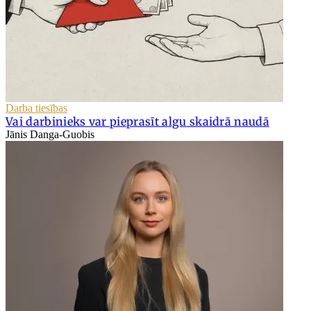
Darba tiesības
Vai darbinieks var pieprasīt algu skaidrā naudā
Jānis Danga-Guobis