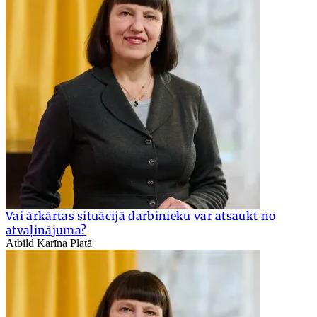
Vai ārkārtas situācijā darbinieku var atsaukt no
atvaļinājuma?
Atbild Karīna Platā