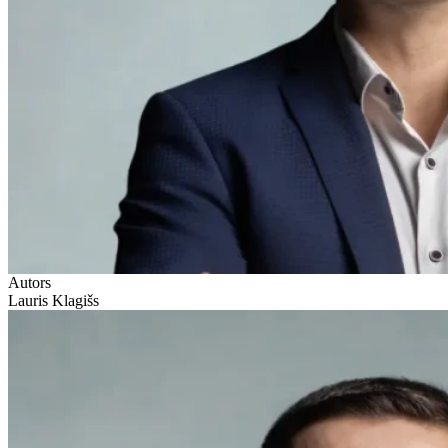
Autors
Lauris Klagišs