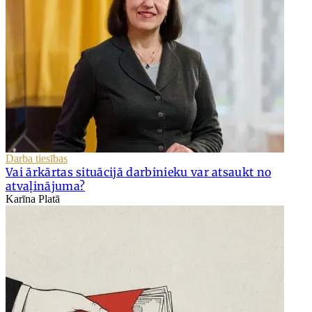
Darba tiesības
Vai ārkārtas situācijā darbinieku var atsaukt no
atvaļinājuma?
Karīna Platā