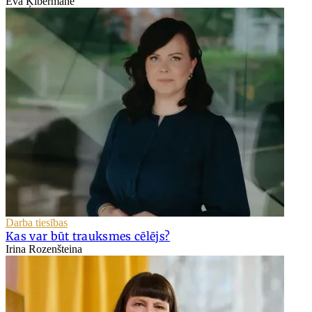
Eva Ķibermane
Darba tiesības
Kas var būt trauksmes cēlējs?
Irina Rozenšteina