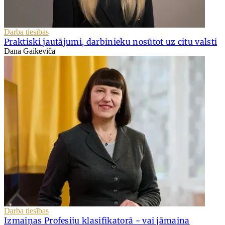
Darba tiesības
Praktiski jautājumi, darbinieku nosūtot uz citu valsti
Dana Gaikeviča
Darba tiesības
Izmaiņas Profesiju klasifikatorā - vai jāmaina