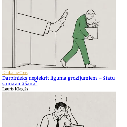
Darba tiesības
Darbinieks nepiekrīt līguma grozījumiem – štatu
samazināšana?
Lauris Klagišs