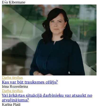
Eva Ķibermane
Darba tiesības
Kas var būt trauksmes cēlējs?
Irina Rozenšteina
Darba tiesības
Vai ārkārtas situācijā darbinieku var atsaukt no
atvaļinājuma?
Karīna Platā