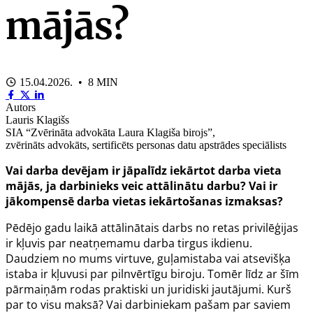
mājās?
15.04.2026. • 8 MIN
Autors
Lauris Klagišs
SIA “Zvērināta advokāta Laura Klagiša birojs”,
zvērināts advokāts, sertificēts personas datu apstrādes speciālists
Vai darba devējam ir jāpalīdz iekārtot darba vieta
mājās, ja darbinieks veic attālinātu darbu? Vai ir
jākompensē darba vietas iekārtošanas izmaksas?
Pēdējo gadu laikā attālinātais darbs no retas privilēģijas
ir kļuvis par neatņemamu darba tirgus ikdienu.
Daudziem no mums virtuve, guļamistaba vai atsevišķa
istaba ir kļuvusi par pilnvērtīgu biroju. Tomēr līdz ar šīm
pārmaiņām rodas praktiski un juridiski jautājumi. Kurš
par to visu maksā? Vai darbiniekam pašam par saviem