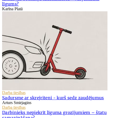
līgums?
Karīna Platā
Darba tiesības
Sadursme ar skrejriteni - kurš sedz zaudējumus
Arturs Smirjagins
Darba tiesības
Darbinieks nepiekrīt līguma grozījumiem – štatu
samazināšana?