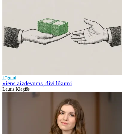
Līgumi
Viens aizdevums, divi likumi
Lauris Klagišs