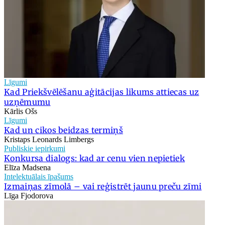
Līgumi
Kad Priekšvēlēšanu aģitācijas likums attiecas uz
uzņēmumu
Kārlis Ošs
Līgumi
Kad un cikos beidzas termiņš
Kristaps Leonards Limbergs
Publiskie iepirkumi
Konkursa dialogs: kad ar cenu vien nepietiek
Elīza Madsena
Intelektuālais īpašums
Izmaiņas zīmolā – vai reģistrēt jaunu preču zīmi
Līga Fjodorova