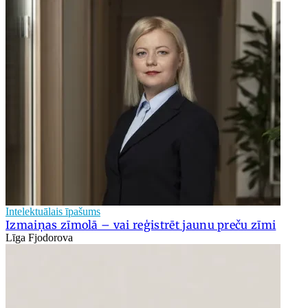
Intelektuālais īpašums
Izmaiņas zīmolā – vai reģistrēt jaunu preču zīmi
Līga Fjodorova