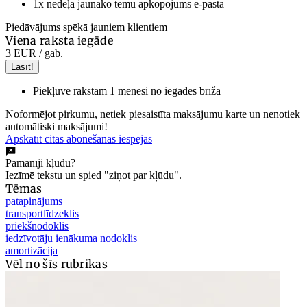
1x nedēļā jaunāko tēmu apkopojums e-pastā
Piedāvājums spēkā jauniem klientiem
Viena raksta iegāde
3 EUR
/ gab.
Lasīt!
Piekļuve rakstam 1 mēnesi no iegādes brīža
Noformējot pirkumu, netiek piesaistīta maksājumu karte un nenotiek
automātiski maksājumi!
Apskatīt citas abonēšanas iespējas
Pamanīji kļūdu?
Iezīmē tekstu un spied "ziņot par kļūdu".
Tēmas
patapinājums
transportlīdzeklis
priekšnodoklis
iedzīvotāju ienākuma nodoklis
amortizācija
Vēl no šīs rubrikas