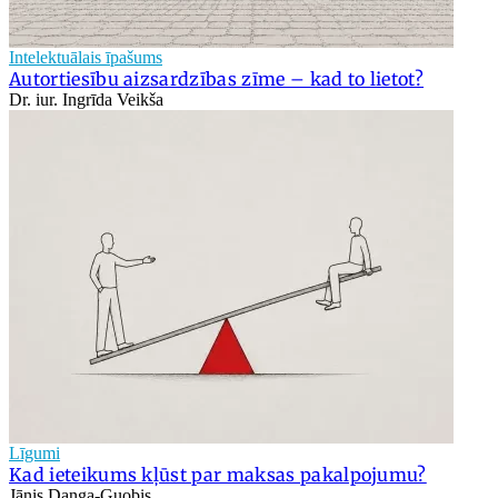
Intelektuālais īpašums
Autortiesību aizsardzības zīme – kad to lietot?
Dr. iur. Ingrīda Veikša
Līgumi
Kad ieteikums kļūst par maksas pakalpojumu?
Jānis Danga-Guobis