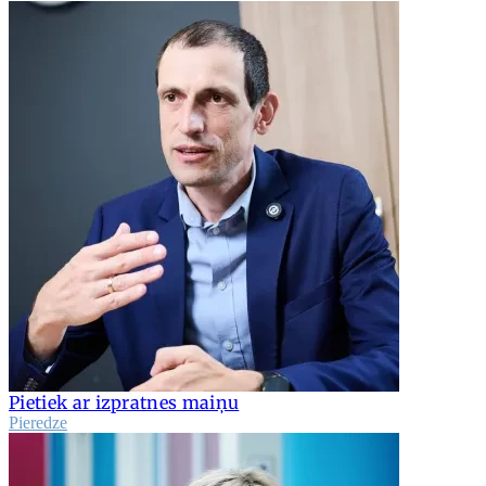
Pietiek ar izpratnes maiņu
Pieredze