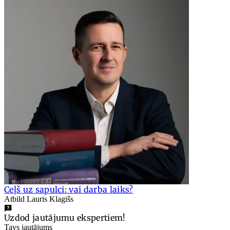
Ceļš uz sapulci: vai darba laiks?
Atbild Lauris Klagišs
Uzdod jautājumu ekspertiem!
Tavs jautājums