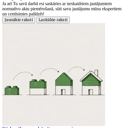
Ja arī Tu savā darbā esi saskāries ar neskaidriem jautājumiem
normatīvo aktu piemērošanā, sūti savu jautājumu mūsu ekspertiem
un centīsimies palīdzēt!
Jaunākie raksti
Lasītākie raksti