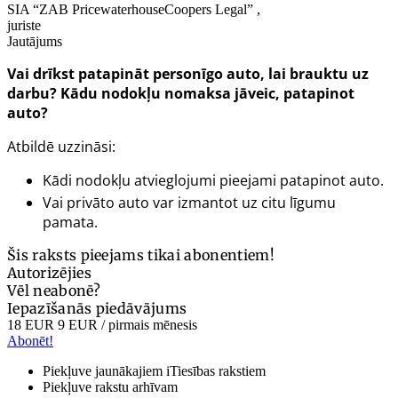
SIA “ZAB PricewaterhouseCoopers Legal” ,
juriste
Jautājums
Vai drīkst patapināt personīgo auto, lai brauktu uz
darbu? Kādu nodokļu nomaksa jāveic, patapinot
auto?
Atbildē uzzināsi:
Kādi nodokļu atvieglojumi pieejami patapinot auto.
Vai privāto auto var izmantot uz citu līgumu
pamata.
Šis raksts pieejams tikai abonentiem!
Autorizējies
Vēl neabonē?
Iepazīšanās piedāvājums
18 EUR
9 EUR
/ pirmais mēnesis
Abonēt!
Piekļuve jaunākajiem iTiesības rakstiem
Piekļuve rakstu arhīvam