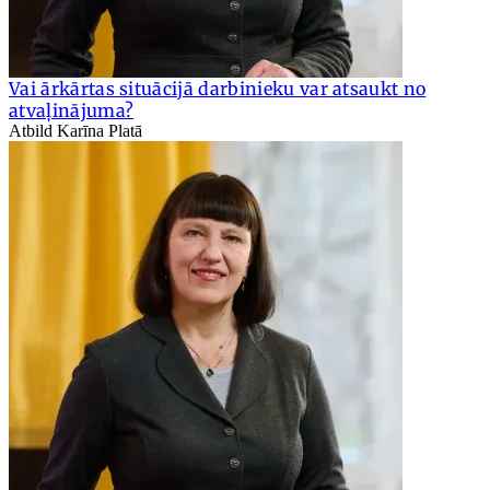
Vai ārkārtas situācijā darbinieku var atsaukt no
atvaļinājuma?
Atbild Karīna Platā