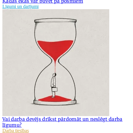
Kādas ēkas var būvēt pa posmiem
Līgumi un darījumi
Vai darba devējs drīkst pārdomāt un neslēgt darba
līgumu?
Darba tiesības