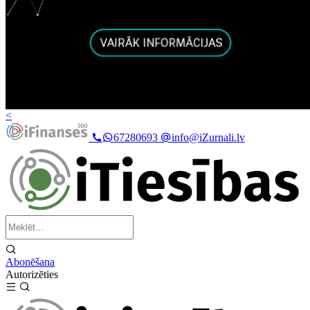
<
67280693
info@iZurnali.lv
Abonēšana
Autorizēties