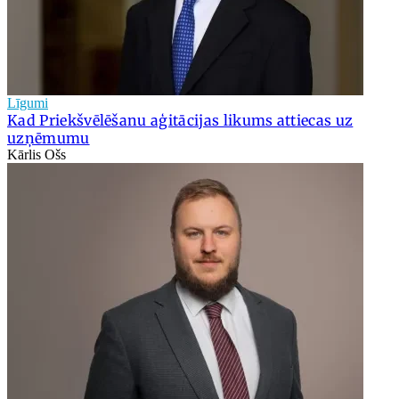
Līgumi
Kad Priekšvēlēšanu aģitācijas likums attiecas uz
uzņēmumu
Kārlis Ošs