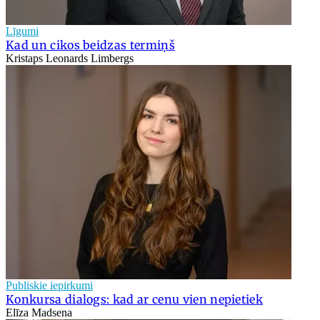
Līgumi
Kad un cikos beidzas termiņš
Kristaps Leonards Limbergs
Publiskie iepirkumi
Konkursa dialogs: kad ar cenu vien nepietiek
Elīza Madsena