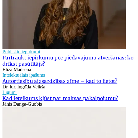
Publiskie iepirkumi
Pārtraukt iepirkumu pēc piedāvājumu atvēršanas: ko
drīkst pasūtītājs?
Elīza Madsena
Intelektuālais īpašums
Autortiesību aizsardzības zīme – kad to lietot?
Dr. iur. Ingrīda Veikša
Līgumi
Kad ieteikums kļūst par maksas pakalpojumu?
Jānis Danga-Guobis