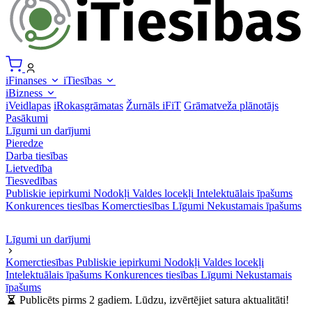
iFinanses
iTiesības
iBizness
iVeidlapas
iRokasgrāmatas
Žurnāls iFiT
Grāmatveža plānotājs
Pasākumi
Līgumi un darījumi
Pieredze
Darba tiesības
Lietvedība
Tiesvedības
Publiskie iepirkumi
Nodokļi
Valdes locekļi
Intelektuālais īpašums
Konkurences tiesības
Komerctiesības
Līgumi
Nekustamais īpašums
Līgumi un darījumi
Komerctiesības
Publiskie iepirkumi
Nodokļi
Valdes locekļi
Intelektuālais īpašums
Konkurences tiesības
Līgumi
Nekustamais
īpašums
Publicēts pirms 2 gadiem. Lūdzu, izvērtējiet satura aktualitāti!