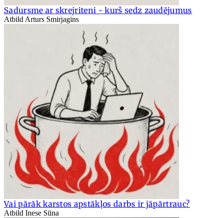
Sadursme ar skrejriteni - kurš sedz zaudējumus
Atbild Arturs Smirjagins
Vai pārāk karstos apstākļos darbs ir jāpārtrauc?
Atbild Inese Sūna