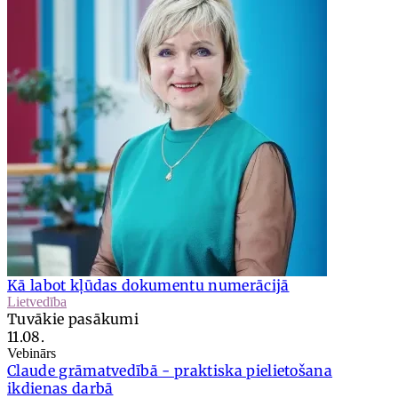
Kā labot kļūdas dokumentu numerācijā
Lietvedība
Tuvākie pasākumi
11.08.
Vebinārs
Claude grāmatvedībā - praktiska pielietošana
ikdienas darbā