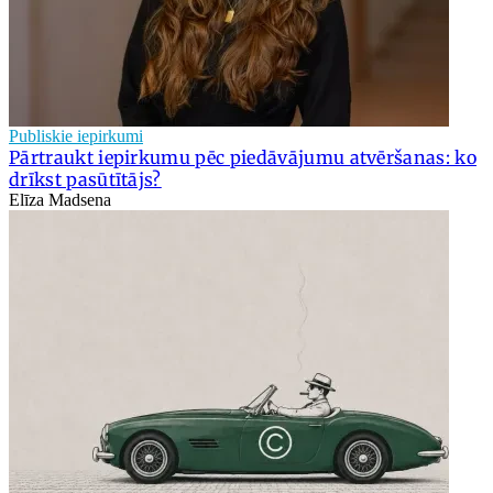
Publiskie iepirkumi
Pārtraukt iepirkumu pēc piedāvājumu atvēršanas: ko
drīkst pasūtītājs?
Elīza Madsena