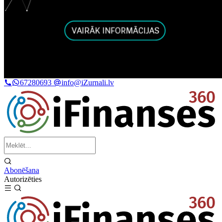
67280693
info@iZurnali.lv
Abonēšana
Autorizēties