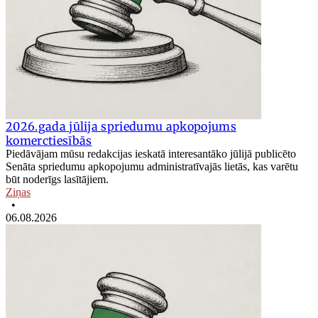
2026.gada jūlija spriedumu apkopojums
komerctiesībās
Piedāvājam mūsu redakcijas ieskatā interesantāko jūlijā publicēto
Senāta spriedumu apkopojumu administratīvajās lietās, kas varētu
būt noderīgs lasītājiem.
Ziņas
•
06.08.2026