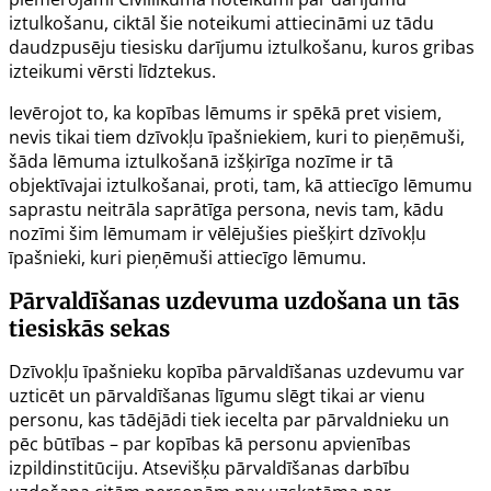
iztulkošanu, ciktāl šie noteikumi attiecināmi uz tādu
daudzpusēju tiesisku darījumu iztulkošanu, kuros gribas
izteikumi vērsti līdztekus.
Ievērojot to, ka kopības lēmums ir spēkā pret visiem,
nevis tikai tiem dzīvokļu īpašniekiem, kuri to pieņēmuši,
šāda lēmuma iztulkošanā izšķirīga nozīme ir tā
objektīvajai iztulkošanai, proti, tam, kā attiecīgo lēmumu
saprastu neitrāla saprātīga persona, nevis tam, kādu
nozīmi šim lēmumam ir vēlējušies piešķirt dzīvokļu
īpašnieki, kuri pieņēmuši attiecīgo lēmumu.
Pārvaldīšanas uzdevuma uzdošana un tās
tiesiskās sekas
Dzīvokļu īpašnieku kopība pārvaldīšanas uzdevumu var
uzticēt un pārvaldīšanas līgumu slēgt tikai ar vienu
personu, kas tādējādi tiek iecelta par pārvaldnieku un
pēc būtības – par kopības kā personu apvienības
izpildinstitūciju. Atsevišķu pārvaldīšanas darbību