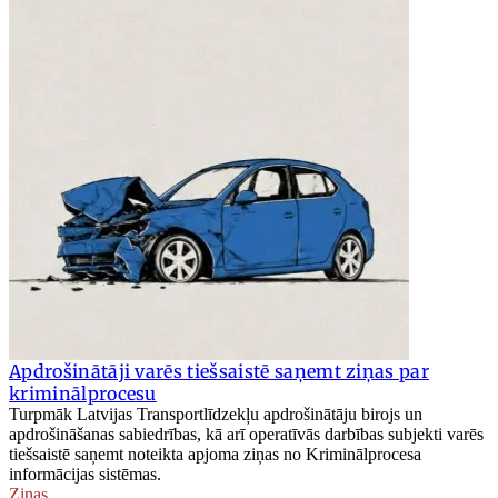
Apdrošinātāji varēs tiešsaistē saņemt ziņas par
kriminālprocesu
Turpmāk Latvijas Transportlīdzekļu apdrošinātāju birojs un
apdrošināšanas sabiedrības, kā arī operatīvās darbības subjekti varēs
tiešsaistē saņemt noteikta apjoma ziņas no Kriminālprocesa
informācijas sistēmas.
Ziņas