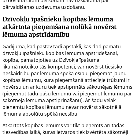
uzdošana citām personām nav uzskatāma par
pārvaldīšanas uzdevuma uzdošanu.
Dzīvokļu īpašnieku kopības lēmuma
atkārtota pieņemšana nolūkā novērst
lēmuma apstrīdamību
Gadījumā, kad pastāv tādi apstākļi, kas dod pamatu
dzīvokļu īpašnieku kopības lēmuma apstrīdēšanai,
kopība, pamatojoties uz
Dzīvokļa īpašuma
likumā
noteikto tās kompetenci, var novērst tiesisko
neskaidrību par lēmuma spēkā esību, pieņemot jaunu
kopības lēmumu, kura pieņemšanā attiecīgie trūkumi ir
novērsti un ar kuru tiek apstiprināts sākotnējais lēmums
(pieņemot tādu pašu lēmumu vai pieņemot lēmumu par
sākotnējā lēmuma apstiprināšanu). Ar šādu vēlāk
pieņemtu kopības lēmumu nevar novērst sākotnējā
lēmuma absolūtu spēkā neesību.
Atkārtots kopības lēmums var tikt pieņemts arī tādas
tiesvedības laikā, kuras ietvaros tiek izvērtēta sākotnēji