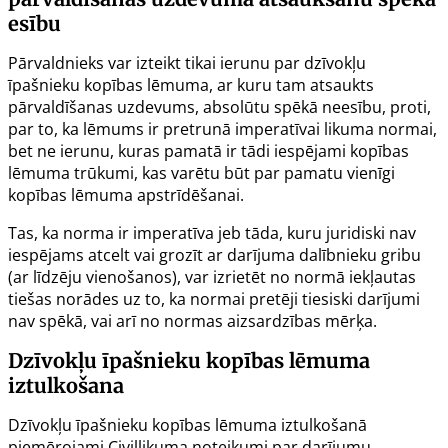
esību
Pārvaldnieks var izteikt tikai ierunu par dzīvokļu
īpašnieku kopības lēmuma, ar kuru tam atsaukts
pārvaldīšanas uzdevums, absolūtu spēkā neesību, proti,
par to, ka lēmums ir pretrunā imperatīvai likuma normai,
bet ne ierunu, kuras pamatā ir tādi iespējami kopības
lēmuma trūkumi, kas varētu būt par pamatu vienīgi
kopības lēmuma apstrīdēšanai.
Tas, ka norma ir imperatīva jeb tāda, kuru juridiski nav
iespējams atcelt vai grozīt ar darījuma dalībnieku gribu
(ar līdzēju vienošanos), var izrietēt no normā iekļautas
tiešas norādes uz to, ka normai pretēji tiesiski darījumi
nav spēkā, vai arī no normas aizsardzības mērķa.
Dzīvokļu īpašnieku kopības lēmuma
iztulkošana
Dzīvokļu īpašnieku kopības lēmuma iztulkošanā
piemērojami
Civillikuma
noteikumi par darījumu