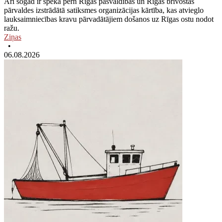
Arī šogad ir spēkā pērn Rīgas pašvaldības un Rīgas brīvostas
pārvaldes izstrādātā satiksmes organizācijas kārtība, kas atvieglo
lauksaimniecības kravu pārvadātājiem došanos uz Rīgas ostu nodot
ražu.
Ziņas
•
06.08.2026