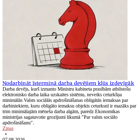
Nodarbināt īstermiņā darba devējiem kļūs izdevīgāk
Darba devējs, kurš izmanto Ministru kabineta prasībām atbilstošu
elektronisko darba laika uzskaites sistēmu, neveiks ceturkšņa
minimālās Valsts sociālās apdrošināšanas obligātās iemaksas par
darbiniekiem, kuru obligāto iemaksu objekts ceturksnī ir mazāks par
trim minimālajām mēneša darba algām, paredz Ekonomikas
ministrijas sagatavotie grozījumi likumā "Par valsts sociālo
apdrošināšanu".
Ziņas
•
07.08.2026