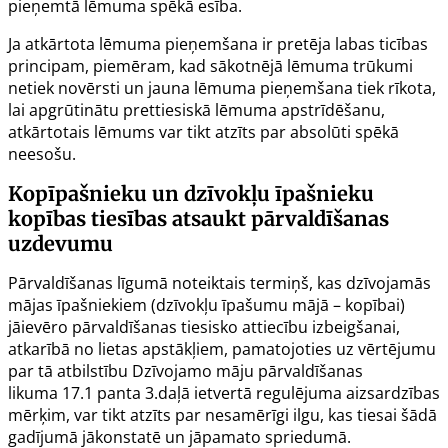
pieņemtā lēmuma spēkā esība.
Ja atkārtota lēmuma pieņemšana ir pretēja labas ticības
principam, piemēram, kad sākotnējā lēmuma trūkumi
netiek novērsti un jauna lēmuma pieņemšana tiek rīkota,
lai apgrūtinātu prettiesiskā lēmuma apstrīdēšanu,
atkārtotais lēmums var tikt atzīts par absolūti spēkā
neesošu.
Kopīpašnieku un dzīvokļu īpašnieku
kopības tiesības atsaukt pārvaldīšanas
uzdevumu
Pārvaldīšanas līgumā noteiktais termiņš, kas dzīvojamās
mājas īpašniekiem (dzīvokļu īpašumu mājā – kopībai)
jāievēro pārvaldīšanas tiesisko attiecību izbeigšanai,
atkarībā no lietas apstākļiem, pamatojoties uz vērtējumu
par tā atbilstību Dzīvojamo māju pārvaldīšanas
likuma
17.1 panta
3.daļā ietvertā regulējuma aizsardzības
mērķim, var tikt atzīts par nesamērīgi ilgu, kas tiesai šādā
gadījumā jākonstatē un jāpamato spriedumā.