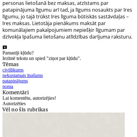
personas lietošanā bez maksas, atzīstams par
patapinājuma līgumu arī tad, ja līgums nosaukts par īres
līgumu, jo tajā trūkst īres līguma būtiskās sastāvdaļas –
īres maksas. Lietotāja pienākums maksāt par
komunālajiem pakalpojumiem nepiešķir līgumam par
dzīvokļa īpašuma lietošanu atlīdzības darījuma raksturu.
Pamanīji kļūdu?
Iezīmē tekstu un spied "ziņot par kļūdu".
Tēmas
civillikums
nekustamais īpašums
patapinājums
noma
Komentāri
Lai komentētu, autorizējies!
Autorizēties
Vēl no šīs rubrikas