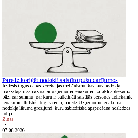
Paredz koriģēt nodokli saistīto pušu darījumos
Ieviesīs tirgus cenas korekcijas mehānismu, kas ļaus nodokļa
maksātājam samazināt ar uzņēmuma ienākuma nodokli apliekamo
bāzi par summu, par kuru ir palielināti saistītās personas apliekamie
ienākumi atbilstoši tirgus cenai, paredz Uzņēmumu ienākuma
nodokļa likuma grozījumi, kuru sabiedriskā apspriešana noslēdzās
jūlijā.
Ziņas
•
07.08.2026