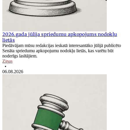
2026.gada jūlija spriedumu apkopojums nodokļu
lietās
Piedāvājam mūsu redakcijas ieskatā interesantāko jūlijā publicēto
Senāta spriedumu apkopojumu nodokļu lietās, kas varētu būt
noderīgs lasītājiem.
Ziņas
•
06.08.2026