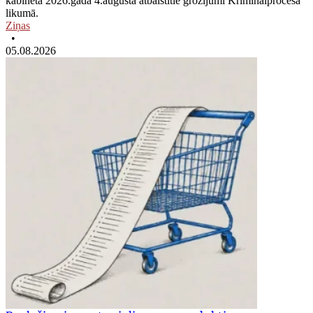
kabineta 2026.gada 4.augustā atbalstītie grozījumi Kriminālprocesa
likumā.
Ziņas
•
05.08.2026