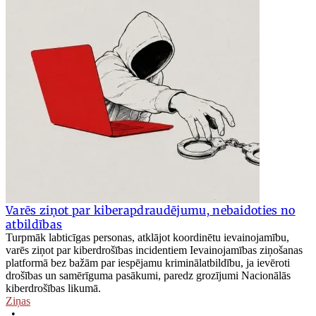
Varēs ziņot par kiberapdraudējumu, nebaidoties no
atbildības
Turpmāk labticīgas personas, atklājot koordinētu ievainojamību,
varēs ziņot par kiberdrošības incidentiem Ievainojamības ziņošanas
platformā bez bažām par iespējamu kriminālatbildību, ja ievēroti
drošības un samērīguma pasākumi, paredz grozījumi Nacionālās
kiberdrošības likumā.
Ziņas
•