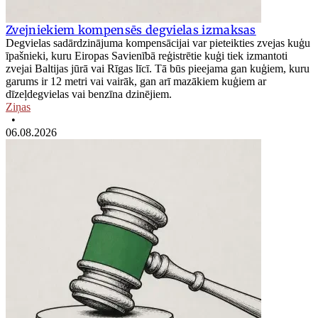
Zvejniekiem kompensēs degvielas izmaksas
Degvielas sadārdzinājuma kompensācijai var pieteikties zvejas kuģu
īpašnieki, kuru Eiropas Savienībā reģistrētie kuģi tiek izmantoti
zvejai Baltijas jūrā vai Rīgas līcī. Tā būs pieejama gan kuģiem, kuru
garums ir 12 metri vai vairāk, gan arī mazākiem kuģiem ar
dīzeļdegvielas vai benzīna dzinējiem.
Ziņas
•
06.08.2026