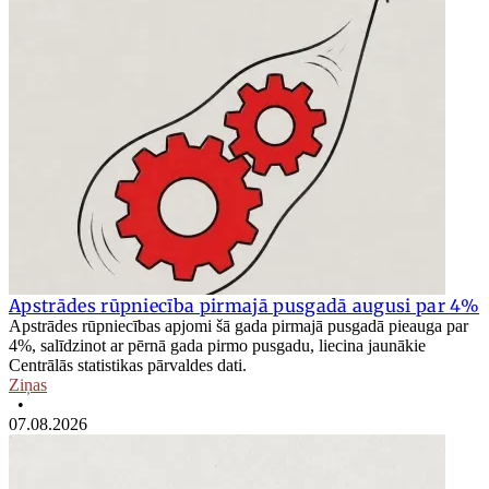
Apstrādes rūpniecība pirmajā pusgadā augusi par 4%
Apstrādes rūpniecības apjomi šā gada pirmajā pusgadā pieauga par
4%, salīdzinot ar pērnā gada pirmo pusgadu, liecina jaunākie
Centrālās statistikas pārvaldes dati.
Ziņas
•
07.08.2026