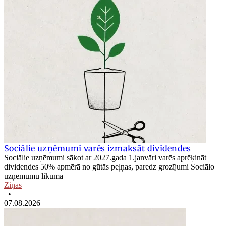
Sociālie uzņēmumi varēs izmaksāt dividendes
Sociālie uzņēmumi sākot ar 2027.gada 1.janvāri varēs aprēķināt
dividendes 50% apmērā no gūtās peļņas, paredz grozījumi Sociālo
uzņēmumu likumā
Ziņas
•
07.08.2026