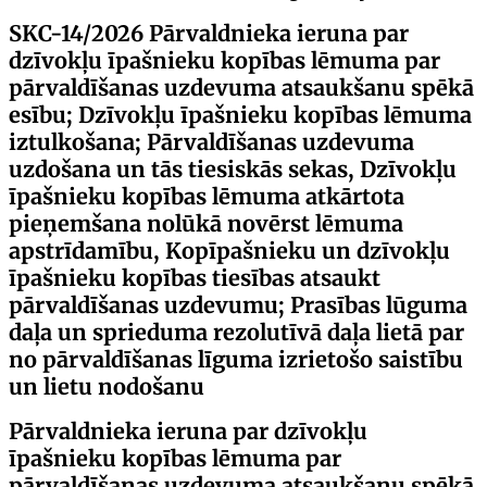
SKC-14/2026
Pārvaldnieka ieruna par
dzīvokļu īpašnieku kopības lēmuma par
pārvaldīšanas uzdevuma atsaukšanu spēkā
esību; Dzīvokļu īpašnieku kopības lēmuma
iztulkošana; Pārvaldīšanas uzdevuma
uzdošana un tās tiesiskās sekas, Dzīvokļu
īpašnieku kopības lēmuma atkārtota
pieņemšana nolūkā novērst lēmuma
apstrīdamību, Kopīpašnieku un dzīvokļu
īpašnieku kopības tiesības atsaukt
pārvaldīšanas uzdevumu; Prasības lūguma
daļa un sprieduma rezolutīvā daļa lietā par
no pārvaldīšanas līguma izrietošo saistību
un lietu nodošanu
Pārvaldnieka ieruna par dzīvokļu
īpašnieku kopības lēmuma par
pārvaldīšanas uzdevuma atsaukšanu spēkā