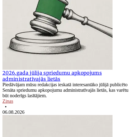
2026.gada jūlija spriedumu apkopojums
administratīvajās lietās
Piedāvājam mūsu redakcijas ieskatā interesantāko jūlijā publicēto
Senāta spriedumu apkopojumu administratīvajās lietās, kas varētu
būt noderīgs lasītājiem.
Ziņas
•
06.08.2026