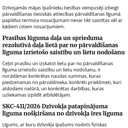
Dzīvojamās mājas īpašnieku tiesības vienpusēji izbeigt
pārvaldīšanas tiesiskās attiecības pārvaldīšanas līgumā
papildus termiņa nosacījumam nevar tikt saistītas vēl ar
kādiem citiem nosacījumiem.
Prasības lūguma daļa un sprieduma
rezolutīvā daļa lietā par no pārvaldīšanas
līguma izrietošo saistību un lietu nodošanu
Ceļot prasību un izskatot lietu par no pārvaldīšanas
līguma izrietošo saistību un lietu nodošanu, ir
norādāmas konkrētas naudas summas, kuras
piedzenamas no pārvaldnieka, konkrēti priekšmeti, kuri
atdodami natūrā, un konkrētas darbības, kuras
uzliekamas izpildīt atbildētājam.
SKC-411/2026
Dzīvokļa patapinājuma
līguma nošķiršana no dzīvokļa īres līguma
Līgums, ar kuru dzīvokļa īpašums nodots fiziskas