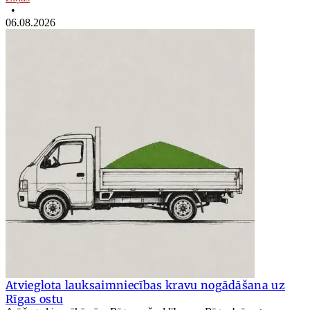
•
06.08.2026
Atvieglota lauksaimniecības kravu nogādāšana uz
Rīgas ostu