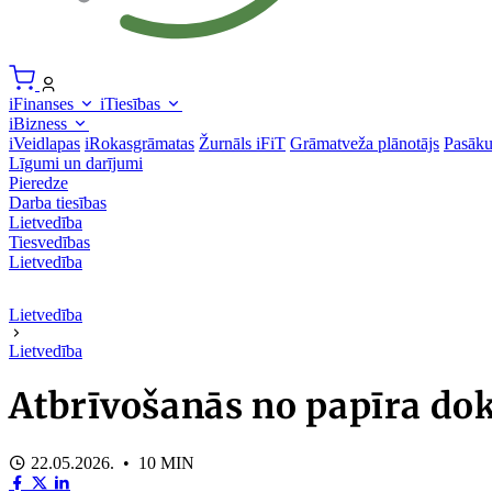
iFinanses
iTiesības
iBizness
iVeidlapas
iRokasgrāmatas
Žurnāls iFiT
Grāmatveža plānotājs
Pasāk
Līgumi un darījumi
Pieredze
Darba tiesības
Lietvedība
Tiesvedības
Lietvedība
Lietvedība
Lietvedība
Atbrīvošanās no papīra do
22.05.2026. • 10 MIN