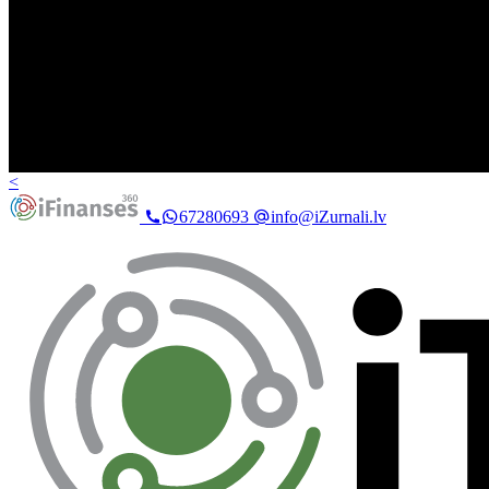
<
67280693
info@iZurnali.lv