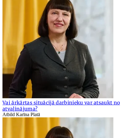
Vai ārkārtas situācijā darbinieku var atsaukt no
atvaļinājuma?
Atbild Karīna Platā