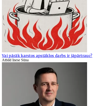
Vai pārāk karstos apstākļos darbs ir jāpārtrauc?
Atbild Inese Sūna