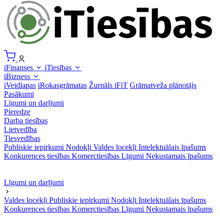
iFinanses
iTiesības
iBizness
iVeidlapas
iRokasgrāmatas
Žurnāls iFiT
Grāmatveža plānotājs
Pasākumi
Līgumi un darījumi
Pieredze
Darba tiesības
Lietvedība
Tiesvedības
Publiskie iepirkumi
Nodokļi
Valdes locekļi
Intelektuālais īpašums
Konkurences tiesības
Komerctiesības
Līgumi
Nekustamais īpašums
Līgumi un darījumi
Valdes locekļi
Publiskie iepirkumi
Nodokļi
Intelektuālais īpašums
Konkurences tiesības
Komerctiesības
Līgumi
Nekustamais īpašums