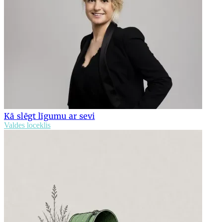
Kā slēgt līgumu ar sevi
Valdes loceklis