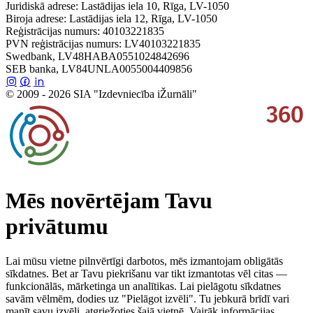
Juridiskā adrese: Lastādijas iela 10, Rīga, LV-1050
Biroja adrese: Lastādijas iela 12, Rīga, LV-1050
Reģistrācijas numurs: 40103221835
PVN reģistrācijas numurs: LV40103221835
Swedbank, LV48HABA0551024842696
SEB banka, LV84UNLA0055004409856
© 2009 - 2026 SIA "Izdevniecība iŽurnāli"
Mēs novērtējam Tavu
privātumu
Lai mūsu vietne pilnvērtīgi darbotos, mēs izmantojam obligātās
sīkdatnes. Bet ar Tavu piekrišanu var tikt izmantotas vēl citas —
funkcionālās, mārketinga un analītikas. Lai pielāgotu sīkdatnes
savām vēlmēm, dodies uz "Pielāgot izvēli". Tu jebkurā brīdī vari
manīt savu izvēli, atgriežoties šajā vietnē. Vairāk informācijas