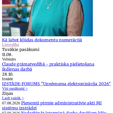
Kā labot kļūdas dokumentu numerācijā
Lietvedība
Tuvākie pasākumi
11.08.
Vebinārs
Claude grāmatvedībā - praktiska pielietošana
ikdienas darbā
28.10.
Izstāde
IZSTĀDE-FORUMS "Uzņēmuma elektronizācija 2026"
Visi pasākumi >
Ziņas
Lasīt vairāk >
Pieņemti pirmie administratīvie akti MI
07.08.2026
sistēmu izstrādei
Nodarbināt īstermiņā darba devējiem kļūs