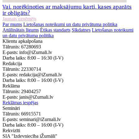
Vai, norēķinoties ar maksājumu karti, kases aparāts
ir obligāts?
Jaunais uzņēmējs
Par mums
Lietošanas noteikumi un datu privātuma politika
Attālinātais līgums
Ētikas standarts
Sīkdatnes
Lietošanas noteikumi
un datu privātuma politika
Klientu apkalpošana
Tālrunis:
67280693
E-pasts:
info@iZurnali.lv
Darba laiks:
8:00 – 16:30
(I-V)
Redakcija
Tālrunis:
22330714
E-pasts:
redakcija@iZurnali.lv
Darba laiks:
8:00 – 16:00
(I-V)
Reklāma
Tālrunis:
29404257
E-pasts:
janis@iZurnali.lv
Reklāmas iespējas
Semināri
Tālrunis:
66915571
E-pasts:
seminari@iZurnali.lv
Darba laiks:
8:00 – 16:00
(I-V)
Rekvizīti
SIA "Izdevniecība iŽurnāli"