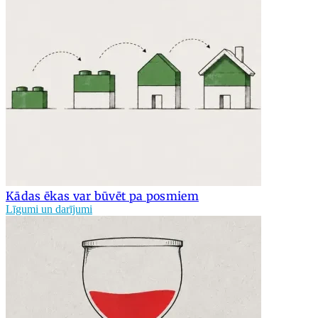
Kādas ēkas var būvēt pa posmiem
Līgumi un darījumi