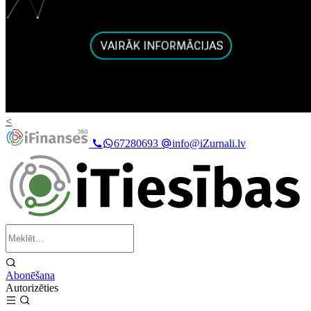
<
67280693
info@iZurnali.lv
Abonēšana
Autorizēties