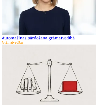
Automašīnas pārdošana grāmatvedībā
Grāmatvedība