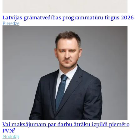
Latvijas grāmatvedības programmatūru tirgus 2026
Pieredze
Vai maksājumam par darbu ātrāku izpildi piemēro
PVN?
Nodokļi