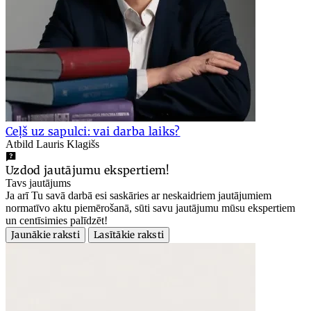
Ceļš uz sapulci: vai darba laiks?
Atbild Lauris Klagišs
Uzdod jautājumu ekspertiem!
Tavs jautājums
Ja arī Tu savā darbā esi saskāries ar neskaidriem jautājumiem
normatīvo aktu piemērošanā, sūti savu jautājumu mūsu ekspertiem
un centīsimies palīdzēt!
Jaunākie raksti
Lasītākie raksti