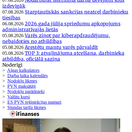
07.08.2026
izdevīgāk
Starptautiskās sankcijas neatceļ darbinieku
07.08.2026
tiesības
2026.gada jūlija spriedumu apkopojums
06.08.2026
administratīvajās lietās
Varēs ziņot par kiberapdraudējumu,
05.08.2026
nebaidoties no atbildības
Arestētu mantu varēs pārvaldīt
05.08.2026
TOP 3: atvaļinājuma atcelšana, darbinieka
05.08.2026
atbildība, oficiālā saziņa
Noderīgi
>
Algas kalkulators
>
Darba laika kalendārs
>
Nodokļu likmes
>
PVN maksātāji
>
Nodokļu parādnieki
>
Valūtu kursi
>
ES PVN reģistrācijas numuri
>
Stundas tarifa likmes