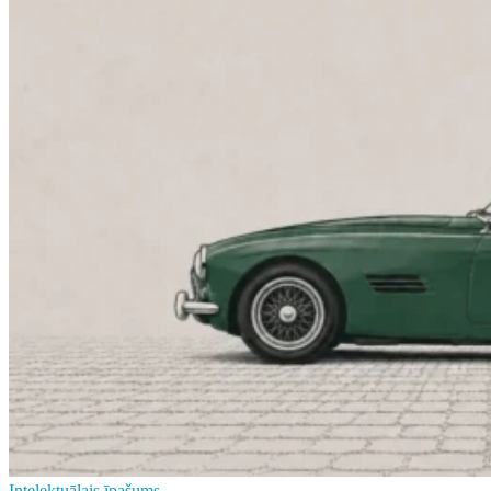
Intelektuālais īpašums