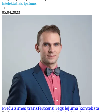
Intelektuālais īpašums
•
05.04.2023
Preču zīmes transfertcenu regulējuma kontekstā