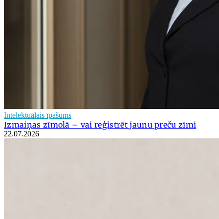
Intelektuālais īpašums
Izmaiņas zīmolā – vai reģistrēt jaunu preču zīmi
22.07.2026