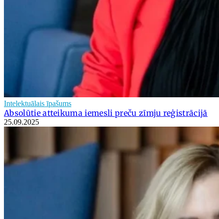
Intelektuālais īpašums
Absolūtie atteikuma iemesli preču zīmju reģistrācijā
25.09.2025