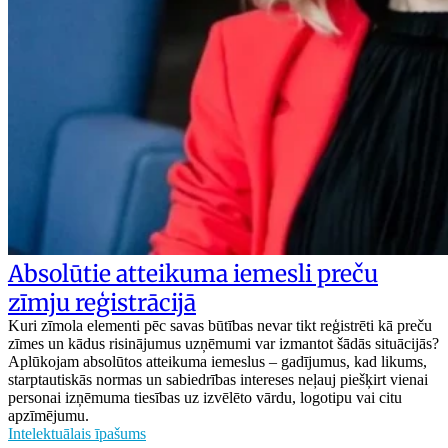
Absolūtie atteikuma iemesli preču
zīmju reģistrācijā
Kuri zīmola elementi pēc savas būtības nevar tikt reģistrēti kā preču
zīmes un kādus risinājumus uzņēmumi var izmantot šādās situācijās?
Aplūkojam absolūtos atteikuma iemeslus – gadījumus, kad likums,
starptautiskās normas un sabiedrības intereses neļauj piešķirt vienai
personai izņēmuma tiesības uz izvēlēto vārdu, logotipu vai citu
apzīmējumu.
Intelektuālais īpašums