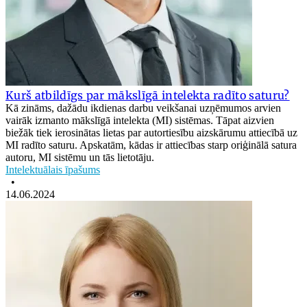
Kurš atbildīgs par mākslīgā intelekta radīto saturu?
Kā zināms, dažādu ikdienas darbu veikšanai uzņēmumos arvien
vairāk izmanto mākslīgā intelekta (MI) sistēmas. Tāpat aizvien
biežāk tiek ierosinātas lietas par autortiesību aizskārumu attiecībā uz
MI radīto saturu. Apskatām, kādas ir attiecības starp oriģinālā satura
autoru, MI sistēmu un tās lietotāju.
Intelektuālais īpašums
•
14.06.2024