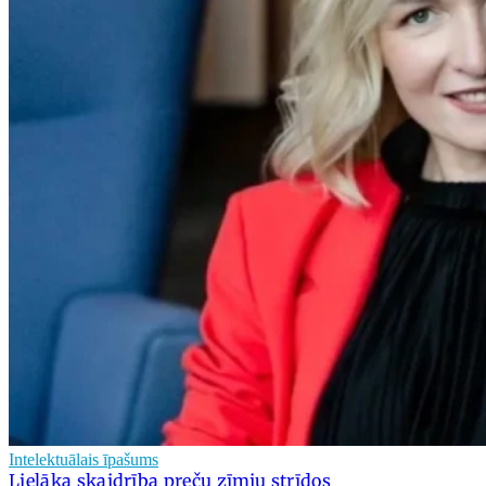
Intelektuālais īpašums
Lielāka skaidrība preču zīmju strīdos