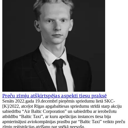
Preču zīmju atšķirtspējas aspekti tiesu praksē
Senāts 2022.gada 19.decembrī pieņēmis spriedumu lietā SKC-
[K]/2022, atceļot Rīgas apgabaltiesas spriedumu strīdā starp akciju
sabiedrību “Air Baltic Corporation” un sabiedrību ar ierobežotu
atbildību “Baltic Taxi”, ar kuru apelācijas instances tiesa bija
apmierinājusi aviokompānijas prasību par “Baltic Taxi” veikto preču
zīmju reģistrācijas atzīšanu par spēkā neesošu.