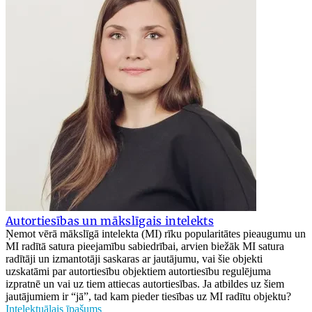
Autortiesības un mākslīgais intelekts
Ņemot vērā mākslīgā intelekta (MI) rīku popularitātes pieaugumu un
MI radītā satura pieejamību sabiedrībai, arvien biežāk MI satura
radītāji un izmantotāji saskaras ar jautājumu, vai šie objekti
uzskatāmi par autortiesību objektiem autortiesību regulējuma
izpratnē un vai uz tiem attiecas autortiesības. Ja atbildes uz šiem
jautājumiem ir “jā”, tad kam pieder tiesības uz MI radītu objektu?
Intelektuālais īpašums