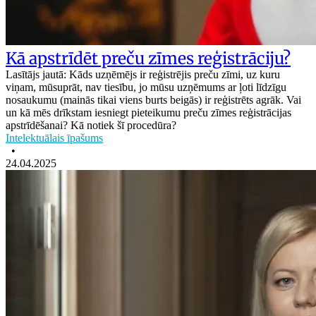
Kā apstrīdēt preču zīmes reģistrāciju?
Lasītājs jautā: Kāds uzņēmējs ir reģistrējis preču zīmi, uz kuru
viņam, mūsuprāt, nav tiesību, jo mūsu uzņēmums ar ļoti līdzīgu
nosaukumu (mainās tikai viens burts beigās) ir reģistrēts agrāk. Vai
un kā mēs drīkstam iesniegt pieteikumu preču zīmes reģistrācijas
apstrīdēšanai? Kā notiek šī procedūra?
Intelektuālais īpašums
•
24.04.2025