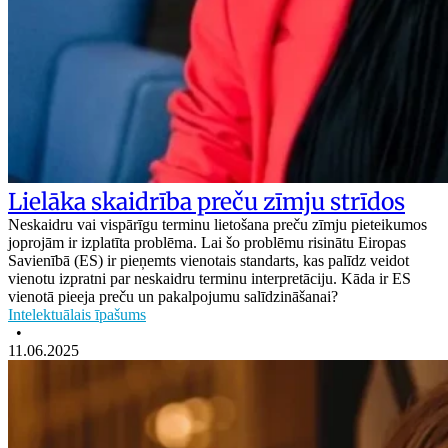
Lielāka skaidrība preču zīmju strīdos
Neskaidru vai vispārīgu terminu lietošana preču zīmju pieteikumos
joprojām ir izplatīta problēma. Lai šo problēmu risinātu Eiropas
Savienībā (ES) ir pieņemts vienotais standarts, kas palīdz veidot
vienotu izpratni par neskaidru terminu interpretāciju. Kāda ir ES
vienotā pieeja preču un pakalpojumu salīdzināšanai?
Intelektuālais īpašums
•
11.06.2025