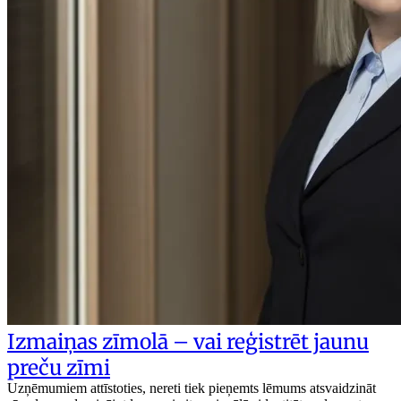
Izmaiņas zīmolā – vai reģistrēt jaunu
preču zīmi
Uzņēmumiem attīstoties, nereti tiek pieņemts lēmums atsvaidzināt