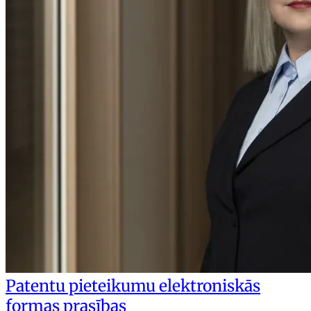
Patentu pieteikumu elektroniskās
formas prasības