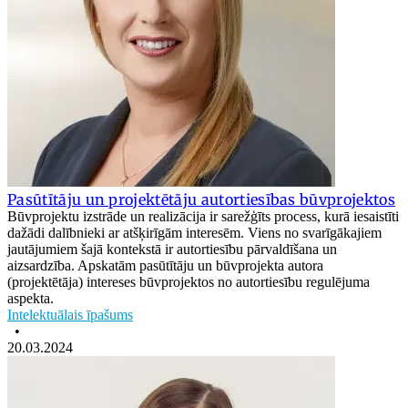
Pasūtītāju un projektētāju autortiesības būvprojektos
Būvprojektu izstrāde un realizācija ir sarežģīts process, kurā iesaistīti
dažādi dalībnieki ar atšķirīgām interesēm. Viens no svarīgākajiem
jautājumiem šajā kontekstā ir autortiesību pārvaldīšana un
aizsardzība. Apskatām pasūtītāju un būvprojekta autora
(projektētāja) intereses būvprojektos no autortiesību regulējuma
aspekta.
Intelektuālais īpašums
•
20.03.2024