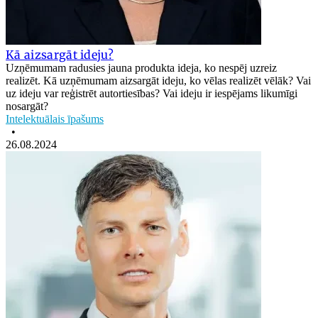
Kā aizsargāt ideju?
Uzņēmumam radusies jauna produkta ideja, ko nespēj uzreiz
realizēt. Kā uzņēmumam aizsargāt ideju, ko vēlas realizēt vēlāk? Vai
uz ideju var reģistrēt autortiesības? Vai ideju ir iespējams likumīgi
nosargāt?
Intelektuālais īpašums
•
26.08.2024