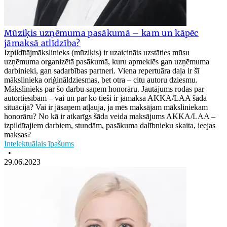
Mūziķis uzņēmuma pasākumā – kam un kāpēc
jāmaksā atlīdzība?
Izpildītājmākslinieks (mūziķis) ir uzaicināts uzstāties mūsu
uzņēmuma organizētā pasākumā, kuru apmeklēs gan uzņēmuma
darbinieki, gan sadarbības partneri. Viena repertuāra daļa ir šī
mākslinieka oriģināldziesmas, bet otra – citu autoru dziesmu.
Mākslinieks par šo darbu saņem honorāru. Jautājums rodas par
autortiesībām – vai un par ko tieši ir jāmaksā AKKA/LAA šādā
situācijā? Vai ir jāsaņem atļauja, ja mēs maksājam māksliniekam
honorāru? No kā ir atkarīgs šāda veida maksājums AKKA/LAA –
izpildītajiem darbiem, stundām, pasākuma dalībnieku skaita, ieejas
maksas?
Intelektuālais īpašums
•
29.06.2023