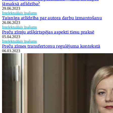
jāmaksā atlīdzība?
29.06.2023
Intelektuālais īpašums
Taisnīga atlīdzība par autora darbu izmantošanu
26.06.2023
Intelektuālais īpašums
Preču zīmju atšķirtspējas aspekti tiesu praksē
05.04.2023
Intelektuālais īpašums
Preču zīmes transfertcenu regulējuma kontekstā
06.03.2023