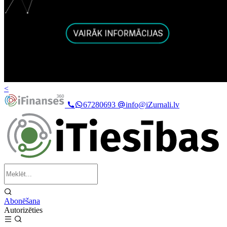
<
67280693
info@iZurnali.lv
Abonēšana
Autorizēties