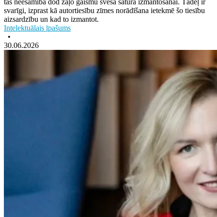
tās neesamība dod zaļo gaismu sveša satura izmantošanai. Tādēļ ir
svarīgi, izprast kā autortiesību zīmes norādīšana ietekmē šo tiesību
aizsardzību un kad to izmantot.
Intelektuālais īpašums
•
30.06.2026