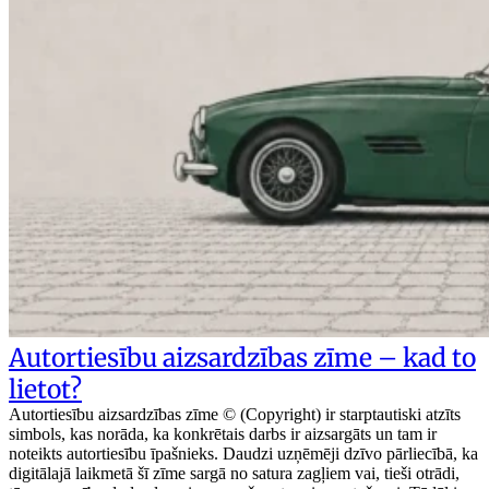
Autortiesību aizsardzības zīme – kad to
lietot?
Autortiesību aizsardzības zīme © (Copyright) ir starptautiski atzīts
simbols, kas norāda, ka konkrētais darbs ir aizsargāts un tam ir
noteikts autortiesību īpašnieks. Daudzi uzņēmēji dzīvo pārliecībā, ka
digitālajā laikmetā šī zīme sargā no satura zagļiem vai, tieši otrādi,