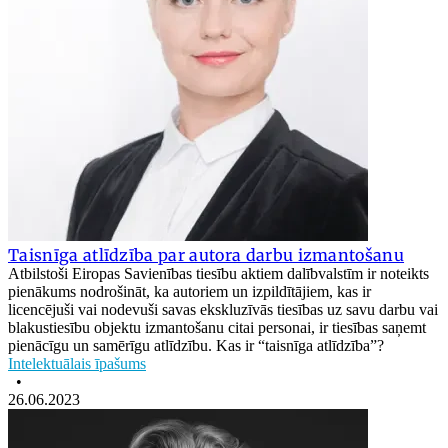
Taisnīga atlīdzība par autora darbu izmantošanu
Atbilstoši Eiropas Savienības tiesību aktiem dalībvalstīm ir noteikts
pienākums nodrošināt, ka autoriem un izpildītājiem, kas ir
licencējuši vai nodevuši savas ekskluzīvās tiesības uz savu darbu vai
blakustiesību objektu izmantošanu citai personai, ir tiesības saņemt
pienācīgu un samērīgu atlīdzību. Kas ir “taisnīga atlīdzība”?
Intelektuālais īpašums
•
26.06.2023