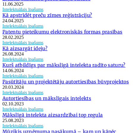
11.06.2025
Intelektuālais īpašums
Kā apstrīdēt preču zīmes reģistrāciju?
24.04.2025
Intelektuālais īpašums
Patentu pieteikumu elektroniskās formas prasības
28.02.2025
Intelektuālais īpašums
Kā aizsargāt ideju?
26.08.2024
Intelektuālais īpašums
Kurš atbildīgs par mākslīgā intelekta radīto saturu?
14.06.2024
Intelektuālais īpašums
Pasūtītāju un projektētāju autortiesības būvprojektos
20.03.2024
Intelektuālais īpašums
Autortiesības un mākslīgais intelekts
02.10.2023
Intelektuālais īpašums
Mākslīgā intelekta aizsardzībai top regula
25.08.2023
Intelektuālais īpašums
Mūziķis uzņēmuma pasākumā – kam un kāpēc