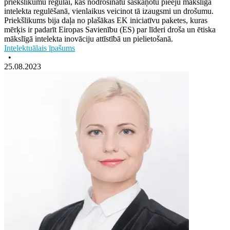
priekšlikumu regulai, kas nodrošinātu saskaņotu pieeju mākslīgā
intelekta regulēšanā, vienlaikus veicinot tā izaugsmi un drošumu.
Priekšlikums bija daļa no plašākas EK iniciatīvu paketes, kuras
mērķis ir padarīt Eiropas Savienību (ES) par līderi droša un ētiska
mākslīgā intelekta inovāciju attīstībā un pielietošanā.
Intelektuālais īpašums
•
25.08.2023