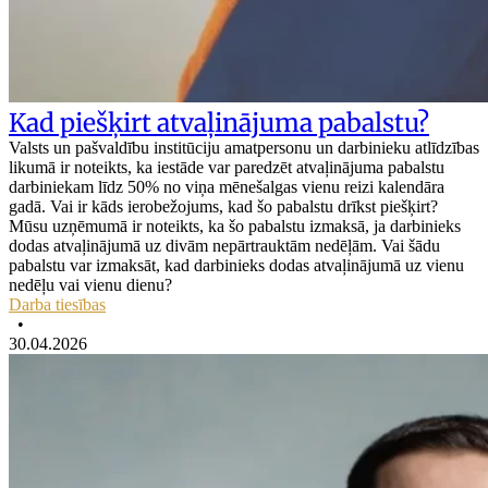
Kad piešķirt atvaļinājuma pabalstu?
Valsts un pašvaldību institūciju amatpersonu un darbinieku atlīdzības
likumā ir noteikts, ka iestāde var paredzēt atvaļinājuma pabalstu
darbiniekam līdz 50% no viņa mēnešalgas vienu reizi kalendāra
gadā. Vai ir kāds ierobežojums, kad šo pabalstu drīkst piešķirt?
Mūsu uzņēmumā ir noteikts, ka šo pabalstu izmaksā, ja darbinieks
dodas atvaļinājumā uz divām nepārtrauktām nedēļām. Vai šādu
pabalstu var izmaksāt, kad darbinieks dodas atvaļinājumā uz vienu
nedēļu vai vienu dienu?
Darba tiesības
•
30.04.2026