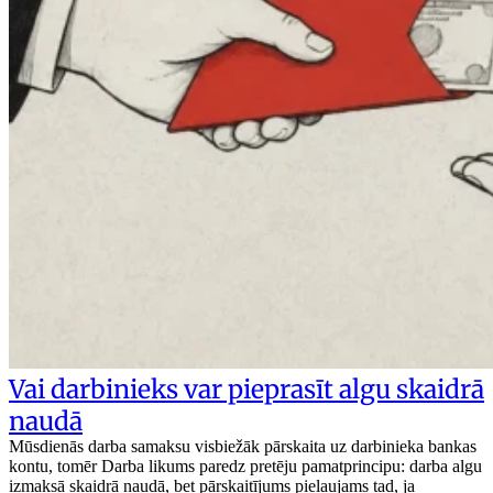
Vai darbinieks var pieprasīt algu skaidrā
naudā
Mūsdienās darba samaksu visbiežāk pārskaita uz darbinieka bankas
kontu, tomēr Darba likums paredz pretēju pamatprincipu: darba algu
izmaksā skaidrā naudā, bet pārskaitījums pieļaujams tad, ja