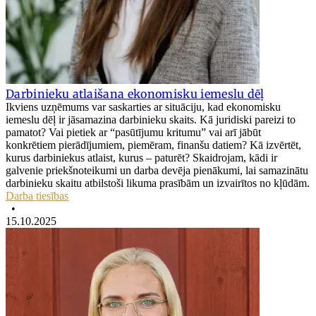
Darbinieku atlaišana ekonomisku iemeslu dēļ
Ikviens uzņēmums var saskarties ar situāciju, kad ekonomisku
iemeslu dēļ ir jāsamazina darbinieku skaits. Kā juridiski pareizi to
pamatot? Vai pietiek ar “pasūtījumu kritumu” vai arī jābūt
konkrētiem pierādījumiem, piemēram, finanšu datiem? Kā izvērtēt,
kurus darbiniekus atlaist, kurus – paturēt? Skaidrojam, kādi ir
galvenie priekšnoteikumi un darba devēja pienākumi, lai samazinātu
darbinieku skaitu atbilstoši likuma prasībām un izvairītos no kļūdām.
Darba tiesības
•
15.10.2025