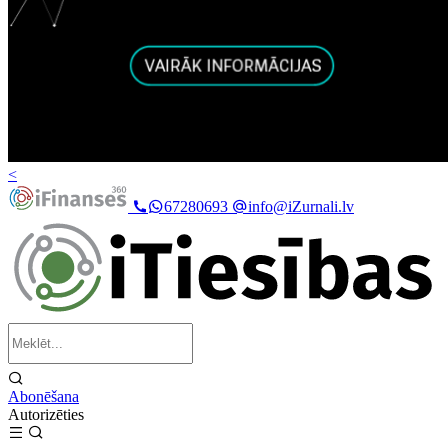
<
67280693
info@iZurnali.lv
Abonēšana
Autorizēties