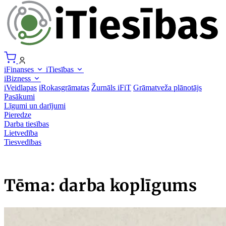
iFinanses
iTiesības
iBizness
iVeidlapas
iRokasgrāmatas
Žurnāls iFiT
Grāmatveža plānotājs
Pasākumi
Līgumi un darījumi
Pieredze
Darba tiesības
Lietvedība
Tiesvedības
Tēma: darba koplīgums