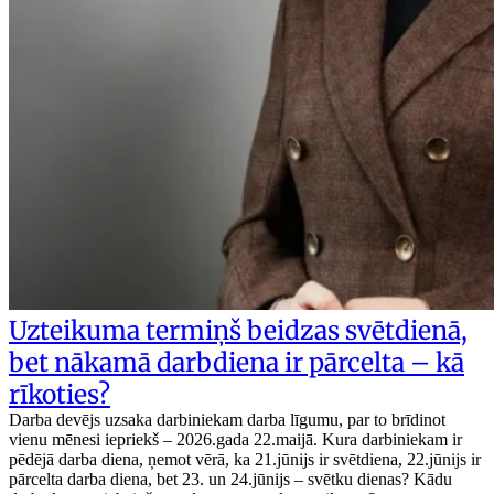
Uzteikuma termiņš beidzas svētdienā,
bet nākamā darbdiena ir pārcelta – kā
rīkoties?
Darba devējs uzsaka darbiniekam darba līgumu, par to brīdinot
vienu mēnesi iepriekš – 2026.gada 22.maijā. Kura darbiniekam ir
pēdējā darba diena, ņemot vērā, ka 21.jūnijs ir svētdiena, 22.jūnijs ir
pārcelta darba diena, bet 23. un 24.jūnijs – svētku dienas? Kādu