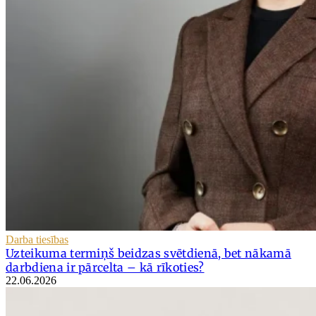
Darba tiesības
Uzteikuma termiņš beidzas svētdienā, bet nākamā
darbdiena ir pārcelta – kā rīkoties?
22.06.2026