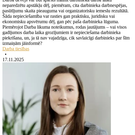
neparedzētu apstākļu dēļ, piemēram, cita darbinieka darbnespējas,
pasūtījumu skaita pieauguma vai organizatorisku iemeslu rezultātā.
Šāda nepieciešamība var rasties gan praktisku, juridisku vai
ekonomisku apsvērumu dēļ, gan pēc paša darbinieka lūguma.
Piemērojot Darba likuma noteikumus, rodas jautājums – vai visos
gadījumos darba laika grozījumiem ir nepieciešama darbinieka
piekrišana, un, ja tā nav vajadzīga, cik savlaicīgi darbinieks par šīm
izmaiņām jāinformē?
Darba tiesības
•
17.11.2025