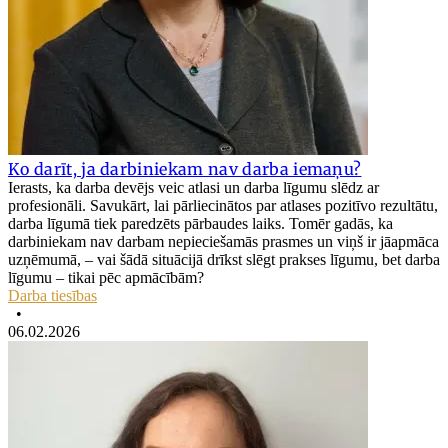
Ko darīt, ja darbiniekam nav darba iemaņu?
Ierasts, ka darba devējs veic atlasi un darba līgumu slēdz ar
profesionāli. Savukārt, lai pārliecinātos par atlases pozitīvo rezultātu,
darba līgumā tiek paredzēts pārbaudes laiks. Tomēr gadās, ka
darbiniekam nav darbam nepieciešamās prasmes un viņš ir jāapmāca
uzņēmumā, – vai šādā situācijā drīkst slēgt prakses līgumu, bet darba
līgumu – tikai pēc apmācībām?
Darba tiesības
•
06.02.2026