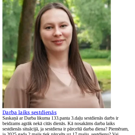
Darba laiks sestdienās
Saskaņā ar Darba likuma 133.panta 3.daļu sestdienās darbs ir
beidzams agrāk nekā citās dienās. Kā nosakāms darba laiks
sestdienās situācijā, ja sestdiena ir pārceltā darba diena? Piemēram,
ja 2025.gada 2.maijs tiek pārcelts uz 17.maiju, sestdienu? Vai