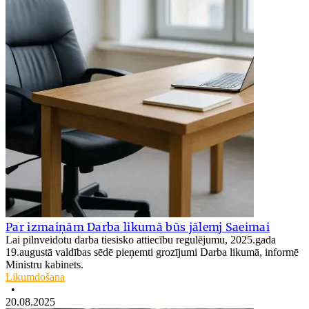
Par izmaiņām Darba likumā būs jālemj Saeimai
Lai pilnveidotu darba tiesisko attiecību regulējumu, 2025.gada
19.augustā valdības sēdē pieņemti grozījumi Darba likumā, informē
Ministru kabinets.
Likumdošana
•
20.08.2025