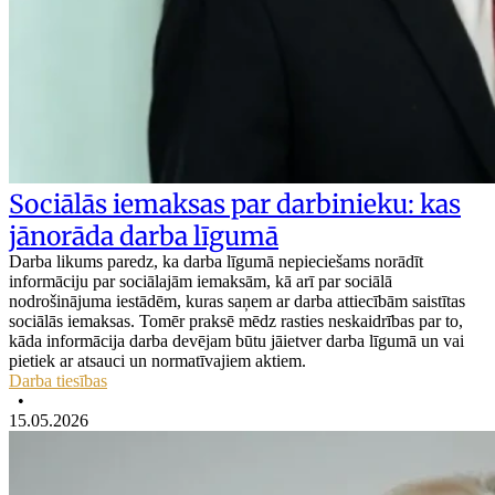
Sociālās iemaksas par darbinieku: kas
jānorāda darba līgumā
Darba likums paredz, ka darba līgumā nepieciešams norādīt
informāciju par sociālajām iemaksām, kā arī par sociālā
nodrošinājuma iestādēm, kuras saņem ar darba attiecībām saistītas
sociālās iemaksas. Tomēr praksē mēdz rasties neskaidrības par to,
kāda informācija darba devējam būtu jāietver darba līgumā un vai
pietiek ar atsauci un normatīvajiem aktiem.
Darba tiesības
•
15.05.2026