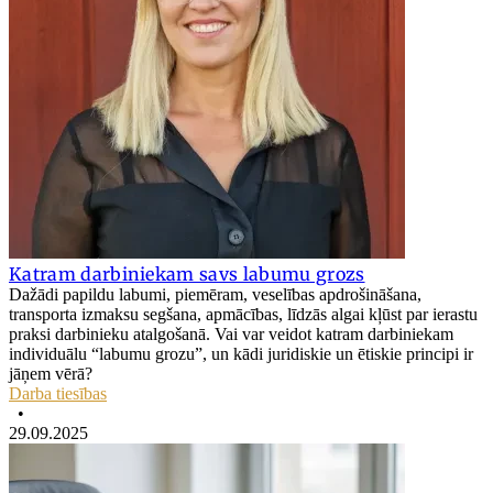
Katram darbiniekam savs labumu grozs
Dažādi papildu labumi, piemēram, veselības apdrošināšana,
transporta izmaksu segšana, apmācības, līdzās algai kļūst par ierastu
praksi darbinieku atalgošanā. Vai var veidot katram darbiniekam
individuālu “labumu grozu”, un kādi juridiskie un ētiskie principi ir
jāņem vērā?
Darba tiesības
•
29.09.2025