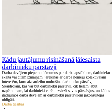
Kādu jautājumu risināšanā jāiesaista
darbinieku pārstāvji
Darba devējiem pieņemot lēmumus par darba apstākļiem, darbinieku
skaita vai citām izmaiņām, jārēķinās ar darba ņēmēju kolektīvajām
interesēm, kuru aizsardzību nodrošina darbinieku pārstāvji.
Skaidrojam, kas var būt darbinieku pārstāvji, cik lielam jābūt
uzņēmumam, lai darbinieki varētu izvirzīt savus pārstāvjus, un kādos
gadījumos darba devējam ar darbinieku pārstāvjiem jākonsultējas
obligāti.
Darba tiesības
•