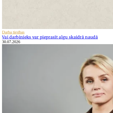
Darba tiesības
Vai darbinieks var pieprasīt algu skaidrā naudā
30.07.2026