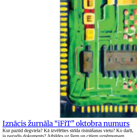
Iznācis žurnāla “iFiT” oktobra numurs
Kur pazūd degviela? Kā izvēlēties strīda risināšanas vietu? Ko darīt,
ja pazudis dokuments? Atbildes uz šiem un citiem uzņēmumam