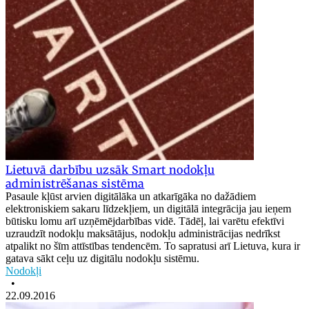
Lietuvā darbību uzsāk Smart nodokļu
administrēšanas sistēma
Pasaule kļūst arvien digitālāka un atkarīgāka no dažādiem
elektroniskiem sakaru līdzekļiem, un digitālā integrācija jau ieņem
būtisku lomu arī uzņēmējdarbības vidē. Tādēļ, lai varētu efektīvi
uzraudzīt nodokļu maksātājus, nodokļu administrācijas nedrīkst
atpalikt no šīm attīstības tendencēm. To sapratusi arī Lietuva, kura ir
gatava sākt ceļu uz digitālu nodokļu sistēmu.
Nodokļi
•
22.09.2016