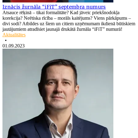
Iznācis žurnāla “iFiT” septembra numurs
Atsauce rēķinā – tikai formalitāte? Kad jāveic priekšnodokļa
korekcija? Neētiska rīcība – morāls kaitējums? Viens pārkāpums –
divi sodi? Atbildes uz šiem un citiem uzņēmumam ikdienā būtiskiem
jautājumiem atradīsiet jaunajā drukātā žurnāla “iFiT” numurā!
Aktualitātes
•
01.09.2023