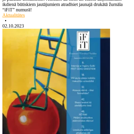
ikdienā būtiskiem jautājumiem atradīsiet jaunajā drukātā žurnāla
“iFiT” numurā!
Aktualitātes
•
02.10.2023