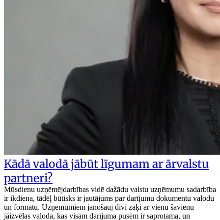
Kādā valodā jābūt līgumam ar ārvalstu
partneri?
Mūsdienu uzņēmējdarbības vidē dažādu valstu uzņēmumu sadarbība
ir ikdiena, tādēļ būtisks ir jautājums par darījumu dokumentu valodu
un formātu. Uzņēmumiem jānošauj divi zaķi ar vienu šāvienu –
jāizvēlas valoda, kas visām darījuma pusēm ir saprotama, un