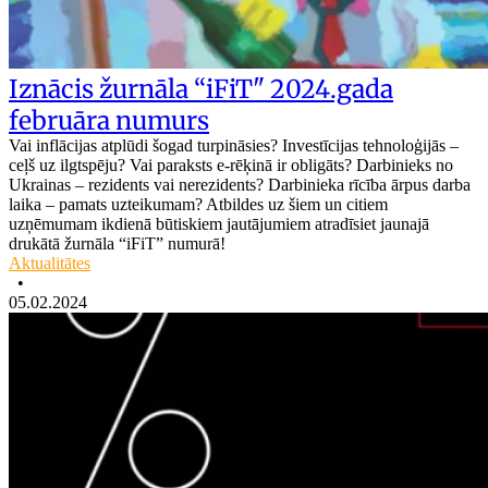
Iznācis žurnāla “iFiT" 2024.gada
februāra numurs
Vai inflācijas atplūdi šogad turpināsies? Investīcijas tehnoloģijās –
ceļš uz ilgtspēju? Vai paraksts e-rēķinā ir obligāts? Darbinieks no
Ukrainas – rezidents vai nerezidents? Darbinieka rīcība ārpus darba
laika – pamats uzteikumam? Atbildes uz šiem un citiem
uzņēmumam ikdienā būtiskiem jautājumiem atradīsiet jaunajā
drukātā žurnāla “iFiT” numurā!
Aktualitātes
•
05.02.2024