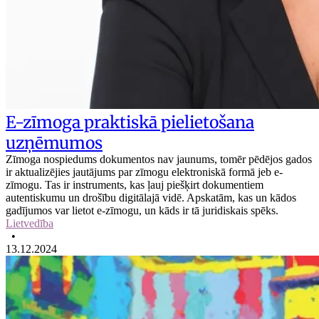
E-zīmoga praktiskā pielietošana
uzņēmumos
Zīmoga nospiedums dokumentos nav jaunums, tomēr pēdējos gados
ir aktualizējies jautājums par zīmogu elektroniskā formā jeb e-
zīmogu. Tas ir instruments, kas ļauj piešķirt dokumentiem
autentiskumu un drošību digitālajā vidē. Apskatām, kas un kādos
gadījumos var lietot e-zīmogu, un kāds ir tā juridiskais spēks.
Lietvedība
•
13.12.2024