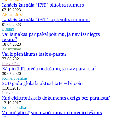
Iznācis žurnāla “iFiT” oktobra numurs
02.10.2023
Aktualitātes
Iznācis žurnāla “iFiT” septembra numurs
01.09.2023
Līgumi
Vai jāmaksā par pakalpojumu, ja nav izsniegts
rēķins?
18.04.2023
Tiesvedības
Vai ir pienākums lasīt e-pastu?
22.06.2021
Lietvedība
Kā pierādīt preču nodošanu, ja nav paraksta?
30.07.2020
Komerctiesības
2017.gada globālā aktualitāte – bitcoin
11.01.2018
Lietvedība
Kad elektroniskais dokuments derīgs bez paraksta?
12.10.2017
Komerctiesības
Vai mūsdienīgam uzņēmumam ir nepieciešams