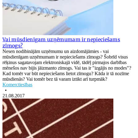
Vai mūsdienīgam uzņēmumam ir nepieciešams
zīmogs?
Nesen nodibinājām uzņēmumu un aizdomājāmies - vai
mūsdienīgam uzņēmumam ir nepieciešams zīmogs? Šobrīd visus
rēķinus sagatavojam elektroniskajā vidē, tādēļ pirmajos darbības
mēnešos nav bijis jāizmanto zīmogs. Vai tas ir "izgājis no modes"?
Kad tomēr var būt nepieciešams lietot zīmogu? Kāda ir tā nozīme
mūsdienās? Vai tomēr bez tā varam iztikt arī turpmāk?
Komerctiesības
•
21.08.2017