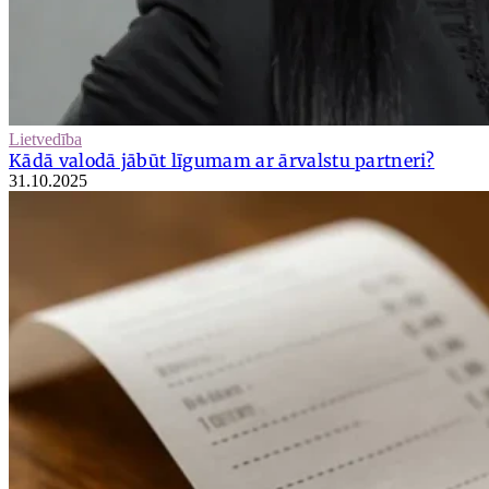
Lietvedība
Kādā valodā jābūt līgumam ar ārvalstu partneri?
31.10.2025