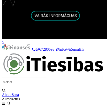
<
67280693
info@iZurnali.lv
Abonēšana
Autorizēties