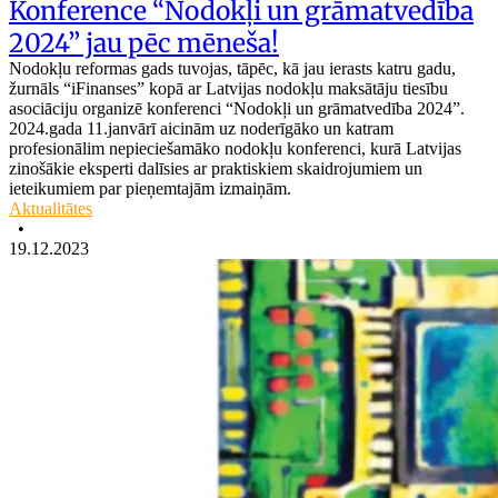
Konference “Nodokļi un grāmatvedība
2024” jau pēc mēneša!
Nodokļu reformas gads tuvojas, tāpēc, kā jau ierasts katru gadu,
žurnāls “iFinanses” kopā ar Latvijas nodokļu maksātāju tiesību
asociāciju organizē konferenci “Nodokļi un grāmatvedība 2024”.
2024.gada 11.janvārī aicinām uz noderīgāko un katram
profesionālim nepieciešamāko nodokļu konferenci, kurā Latvijas
zinošākie eksperti dalīsies ar praktiskiem skaidrojumiem un
ieteikumiem par pieņemtajām izmaiņām.
Aktualitātes
•
19.12.2023