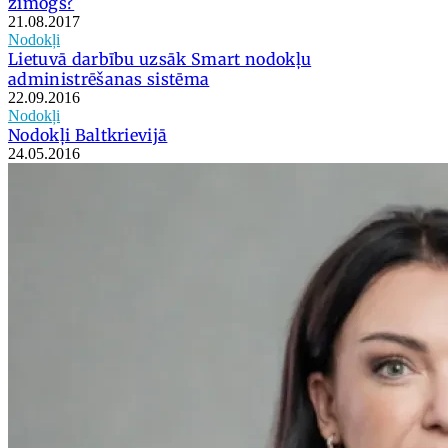
zīmogs?
21.08.2017
Nodokļi
Lietuvā darbību uzsāk Smart nodokļu
administrēšanas sistēma
22.09.2016
Nodokļi
Nodokļi Baltkrievijā
24.05.2016