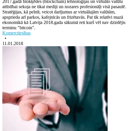
2017.gadā blokķēdes (blockchain) tehnoloģijas un virtuālo valūtu
attīstībai sekoja ne tikai mediji un nozares profesionāļi visā pasaulē.
Stratēģijas, kā pelnīt, veicot darījumus ar virtuālajām valūtām,
apsprieda arī parkos, kafejnīcās un frizētavās. Pat tik relatīvi mazā
ekonomikā kā Latvija 2018.gada sākumā reti kurš vēl nav dzirdējis
terminu "bitcoin".
Komerctiesības
•
11.01.2018