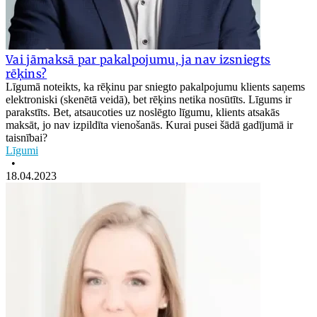
Vai jāmaksā par pakalpojumu, ja nav izsniegts
rēķins?
Līgumā noteikts, ka rēķinu par sniegto pakalpojumu klients saņems
elektroniski (skenētā veidā), bet rēķins netika nosūtīts. Līgums ir
parakstīts. Bet, atsaucoties uz noslēgto līgumu, klients atsakās
maksāt, jo nav izpildīta vienošanās. Kurai pusei šādā gadījumā ir
taisnībai?
Līgumi
•
18.04.2023