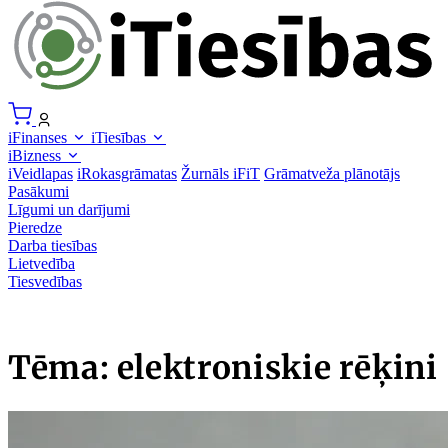
iFinanses
iTiesības
iBizness
iVeidlapas
iRokasgrāmatas
Žurnāls iFiT
Grāmatveža plānotājs
Pasākumi
Līgumi un darījumi
Pieredze
Darba tiesības
Lietvedība
Tiesvedības
Tēma: elektroniskie rēķini