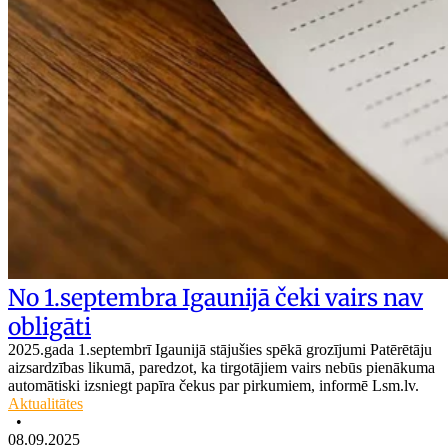
No 1.septembra Igaunijā čeki vairs nav
obligāti
2025.gada 1.septembrī Igaunijā stājušies spēkā grozījumi Patērētāju
aizsardzības likumā, paredzot, ka tirgotājiem vairs nebūs pienākuma
automātiski izsniegt papīra čekus par pirkumiem, informē Lsm.lv.
Aktualitātes
•
08.09.2025