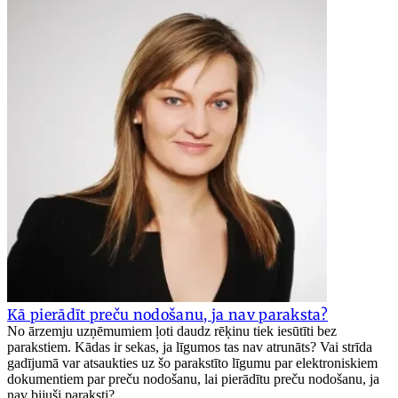
Kā pierādīt preču nodošanu, ja nav paraksta?
No ārzemju uzņēmumiem ļoti daudz rēķinu tiek iesūtīti bez
parakstiem. Kādas ir sekas, ja līgumos tas nav atrunāts? Vai strīda
gadījumā var atsaukties uz šo parakstīto līgumu par elektroniskiem
dokumentiem par preču nodošanu, lai pierādītu preču nodošanu, ja
nav bijuši paraksti?