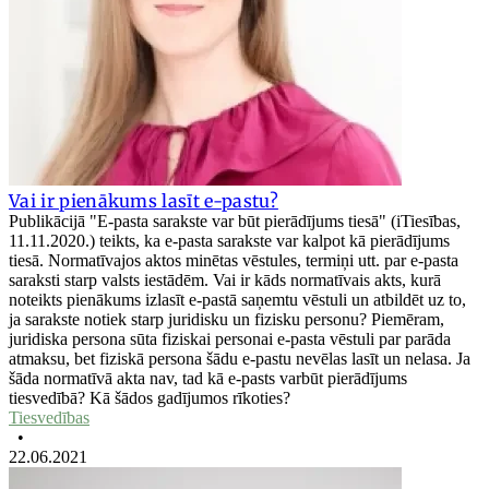
Vai ir pienākums lasīt e-pastu?
Publikācijā "E-pasta sarakste var būt pierādījums tiesā" (iTiesības,
11.11.2020.) teikts, ka e-pasta sarakste var kalpot kā pierādījums
tiesā. Normatīvajos aktos minētas vēstules, termiņi utt. par e-pasta
saraksti starp valsts iestādēm. Vai ir kāds normatīvais akts, kurā
noteikts pienākums izlasīt e-pastā saņemtu vēstuli un atbildēt uz to,
ja sarakste notiek starp juridisku un fizisku personu? Piemēram,
juridiska persona sūta fiziskai personai e-pasta vēstuli par parāda
atmaksu, bet fiziskā persona šādu e-pastu nevēlas lasīt un nelasa. Ja
šāda normatīvā akta nav, tad kā e-pasts varbūt pierādījums
tiesvedībā? Kā šādos gadījumos rīkoties?
Tiesvedības
•
22.06.2021