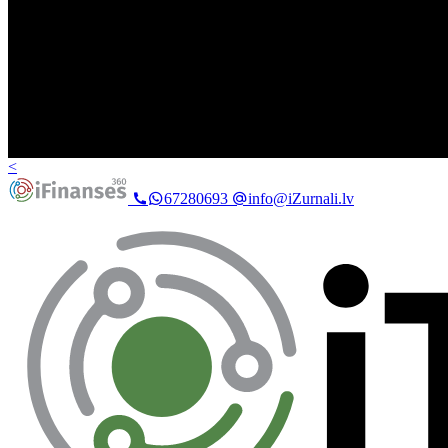
<
67280693
info@iZurnali.lv