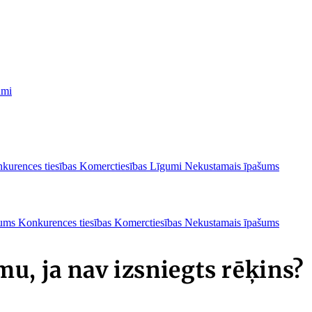
umi
kurences tiesības
Komerctiesības
Līgumi
Nekustamais īpašums
ašums
Konkurences tiesības
Komerctiesības
Nekustamais īpašums
u, ja nav izsniegts rēķins?