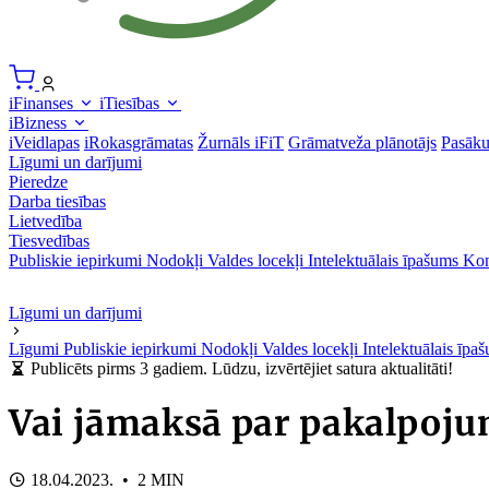
iFinanses
iTiesības
iBizness
iVeidlapas
iRokasgrāmatas
Žurnāls iFiT
Grāmatveža plānotājs
Pasāk
Līgumi un darījumi
Pieredze
Darba tiesības
Lietvedība
Tiesvedības
Publiskie iepirkumi
Nodokļi
Valdes locekļi
Intelektuālais īpašums
Kon
Līgumi un darījumi
Līgumi
Publiskie iepirkumi
Nodokļi
Valdes locekļi
Intelektuālais īp
Publicēts pirms 3 gadiem. Lūdzu, izvērtējiet satura aktualitāti!
Vai jāmaksā par pakalpojum
18.04.2023. • 2 MIN