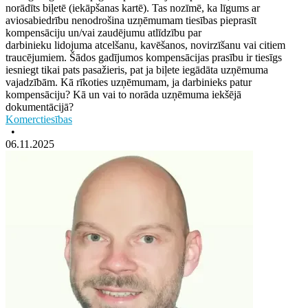
norādīts biļetē (iekāpšanas kartē). Tas nozīmē, ka līgums ar
aviosabiedrību nenodrošina uzņēmumam tiesības pieprasīt
kompensāciju un/vai zaudējumu atlīdzību par
darbinieku lidojuma atcelšanu, kavēšanos, novirzīšanu vai citiem
traucējumiem. Šādos gadījumos kompensācijas prasību ir tiesīgs
iesniegt tikai pats pasažieris, pat ja biļete iegādāta uzņēmuma
vajadzībām. Kā rīkoties uzņēmumam, ja darbinieks patur
kompensāciju? Kā un vai to norāda uzņēmuma iekšējā
dokumentācijā?
Komerctiesības
•
06.11.2025