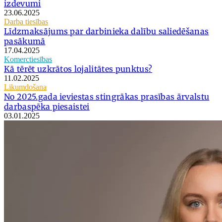
izdevumi
23.06.2025
Darba tiesības
Līdzmaksājums par darbinieka dalību saliedēšanas
pasākumā
17.04.2025
Komerctiesības
Kā tērēt uzkrātos lojalitātes punktus?
11.02.2025
Likumdošana
No 2025.gada ieviestas stingrākas prasības ārvalstu
darbaspēka piesaistei
03.01.2025