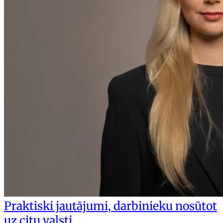
Praktiski jautājumi, darbinieku nosūtot
uz citu valsti