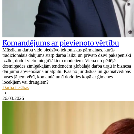
Komandējums ar pievienoto vērtību
Mūsdienu darba vide piedzīvo tektoniskas pārmaiņas, kurās
tradicionālais dalījums starp darba laiku un privāto dzīvi pakāpeniski
izzūd, dodot vietu integrētākiem modeļiem. Viena no pēdējās
desmitgades zīmīgākajām tendencēm globālajā darba tirgū ir biznesa
darījumu apvienošana ar atpūtu. Kas no juridiskās un grāmatvedības
puses jāņem vērā, komandējumā dodoties kopā ar ģimenes
locekļiem vai draugiem?
Darba tiesības
•
26.03.2026