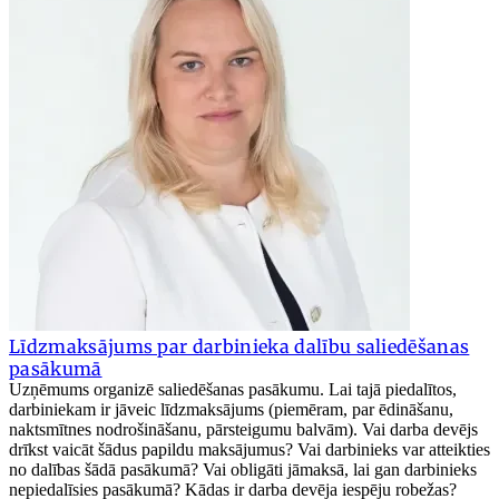
Līdzmaksājums par darbinieka dalību saliedēšanas
pasākumā
Uzņēmums organizē saliedēšanas pasākumu. Lai tajā piedalītos,
darbiniekam ir jāveic līdzmaksājums (piemēram, par ēdināšanu,
naktsmītnes nodrošināšanu, pārsteigumu balvām). Vai darba devējs
drīkst vaicāt šādus papildu maksājumus? Vai darbinieks var atteikties
no dalības šādā pasākumā? Vai obligāti jāmaksā, lai gan darbinieks
nepiedalīsies pasākumā? Kādas ir darba devēja iespēju robežas?