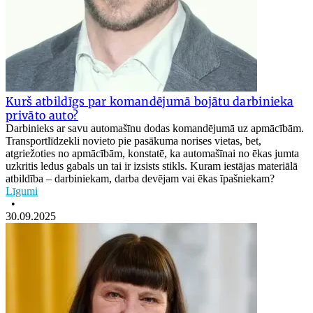
Kurš atbildīgs par komandējumā bojātu darbinieka
privāto auto?
Darbinieks ar savu automašīnu dodas komandējumā uz apmācībām.
Transportlīdzekli novieto pie pasākuma norises vietas, bet,
atgriežoties no apmācībām, konstatē, ka automašīnai no ēkas jumta
uzkritis ledus gabals un tai ir izsists stikls. Kuram iestājas materiālā
atbildība – darbiniekam, darba devējam vai ēkas īpašniekam?
Līgumi
•
30.09.2025