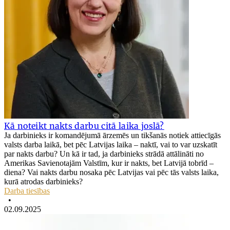
Kā noteikt nakts darbu citā laika joslā?
Ja darbinieks ir komandējumā ārzemēs un tikšanās notiek attiecīgās
valsts darba laikā, bet pēc Latvijas laika – naktī, vai to var uzskatīt
par nakts darbu? Un kā ir tad, ja darbinieks strādā attālināti no
Amerikas Savienotajām Valstīm, kur ir nakts, bet Latvijā tobrīd –
diena? Vai nakts darbu nosaka pēc Latvijas vai pēc tās valsts laika,
kurā atrodas darbinieks?
Darba tiesības
•
02.09.2025