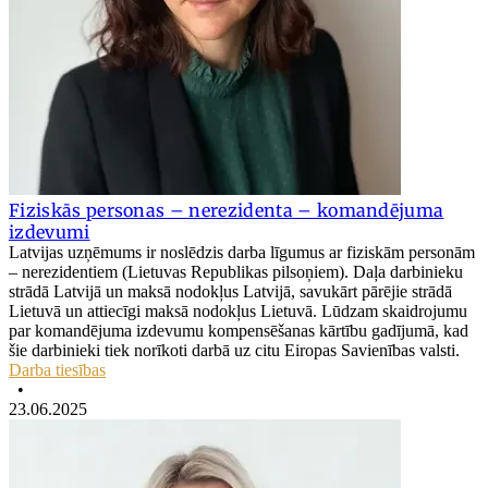
Fiziskās personas – nerezidenta – komandējuma
izdevumi
Latvijas uzņēmums ir noslēdzis darba līgumus ar fiziskām personām
– nerezidentiem (Lietuvas Republikas pilsoņiem). Daļa darbinieku
strādā Latvijā un maksā nodokļus Latvijā, savukārt pārējie strādā
Lietuvā un attiecīgi maksā nodokļus Lietuvā. Lūdzam skaidrojumu
par komandējuma izdevumu kompensēšanas kārtību gadījumā, kad
šie darbinieki tiek norīkoti darbā uz citu Eiropas Savienības valsti.
Darba tiesības
•
23.06.2025