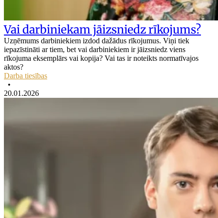
Vai darbiniekam jāizsniedz rīkojums?
Uzņēmums darbiniekiem izdod dažādus rīkojumus. Viņi tiek
iepazīstināti ar tiem, bet vai darbiniekiem ir jāizsniedz viens
rīkojuma eksemplārs vai kopija? Vai tas ir noteikts normatīvajos
aktos?
Darba tiesības
•
20.01.2026