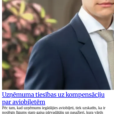
Uzņēmuma tiesības uz kompensāciju
par aviobiļetēm
Pēc tam, kad uzņēmums iegādājies aviobiļeti, tiek uzskatīts, ka ir
noslēgts līgums starp gaisa pārvadātāju un pasažieri, kura vārds