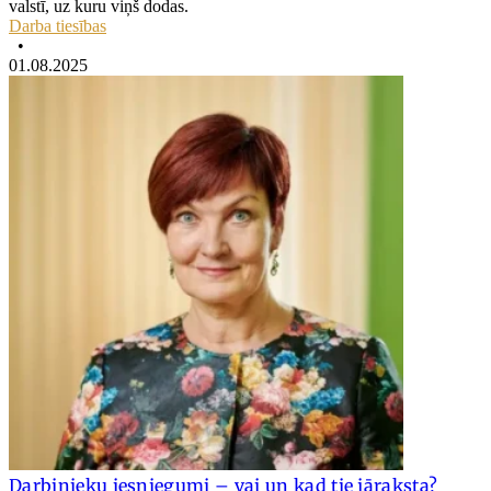
valstī, uz kuru viņš dodas.
Darba tiesības
•
01.08.2025
Darbinieku iesniegumi – vai un kad tie jāraksta?