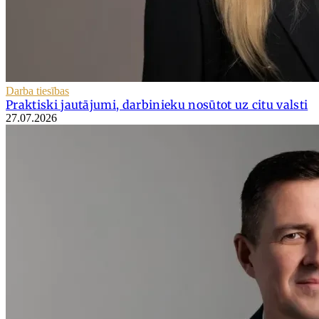
Darba tiesības
Praktiski jautājumi, darbinieku nosūtot uz citu valsti
27.07.2026