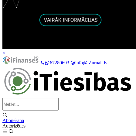
<
67280693
info@iZurnali.lv
Abonēšana
Autorizēties