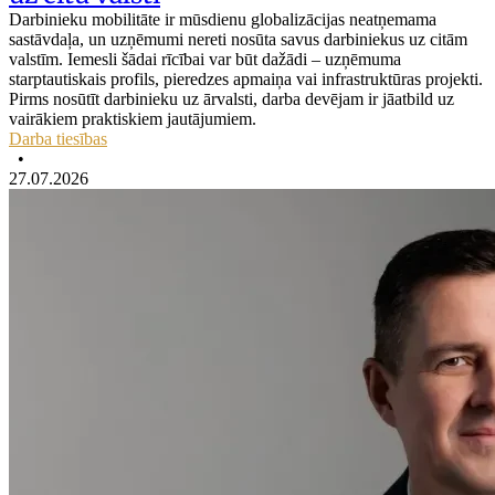
Darbinieku mobilitāte ir mūsdienu globalizācijas neatņemama
sastāvdaļa, un uzņēmumi nereti nosūta savus darbiniekus uz citām
valstīm. Iemesli šādai rīcībai var būt dažādi – uzņēmuma
starptautiskais profils, pieredzes apmaiņa vai infrastruktūras projekti.
Pirms nosūtīt darbinieku uz ārvalsti, darba devējam ir jāatbild uz
vairākiem praktiskiem jautājumiem.
Darba tiesības
•
27.07.2026