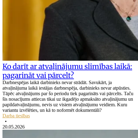
Ko darīt ar atvaļinājumu slimības laikā:
pagarināt vai pārcelt?
Darbnespējas laikā darbinieks nevar strādāt. Savukārt, ja
atvaļinājuma laikā iestājas darbnespēja, darbinieks nevar atpūsties.
Tāpēc atvaļinājums par šo periodu tiek pagarināts vai pārcelts. Taču
šis nosacījums attiecas tikai uz ikgadējo apmaksāto atvaļinājumu un
papildatvaļinājumu, nevis uz visiem atvaļinājumu veidiem. Kuru
variantu izvēlēties, un kā to noformēt dokumentāli?
Darba tiesības
•
20.05.2026