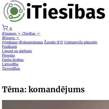
iFinanses
iTiesības
iBizness
iVeidlapas
iRokasgrāmatas
Žurnāls iFiT
Grāmatveža plānotājs
Pasākumi
Līgumi un darījumi
Pieredze
Darba tiesības
Lietvedība
Tiesvedības
Tēma: komandējums