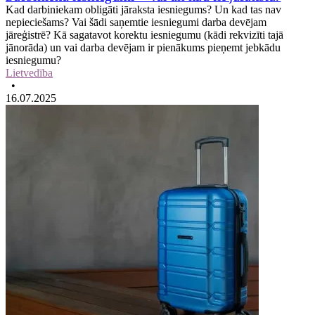
Kad darbiniekam obligāti jāraksta iesniegums? Un kad tas nav
nepieciešams? Vai šādi saņemtie iesniegumi darba devējam
jāreģistrē? Kā sagatavot korektu iesniegumu (kādi rekvizīti tajā
jānorāda) un vai darba devējam ir pienākums pieņemt jebkādu
iesniegumu?
Lietvedība
•
16.07.2025