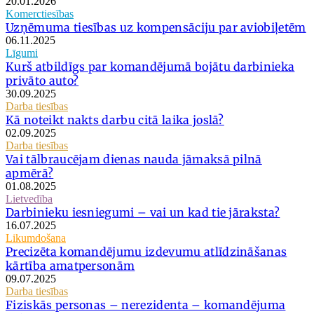
20.01.2026
Komerctiesības
Uzņēmuma tiesības uz kompensāciju par aviobiļetēm
06.11.2025
Līgumi
Kurš atbildīgs par komandējumā bojātu darbinieka
privāto auto?
30.09.2025
Darba tiesības
Kā noteikt nakts darbu citā laika joslā?
02.09.2025
Darba tiesības
Vai tālbraucējam dienas nauda jāmaksā pilnā
apmērā?
01.08.2025
Lietvedība
Darbinieku iesniegumi – vai un kad tie jāraksta?
16.07.2025
Likumdošana
Precizēta komandējumu izdevumu atlīdzināšanas
kārtība amatpersonām
09.07.2025
Darba tiesības
Fiziskās personas – nerezidenta – komandējuma