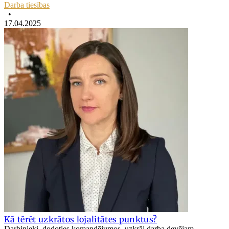
Darba tiesības
•
17.04.2025
Kā tērēt uzkrātos lojalitātes punktus?
Darbinieki, dodoties komandējumos, uzkrāj darba devējam