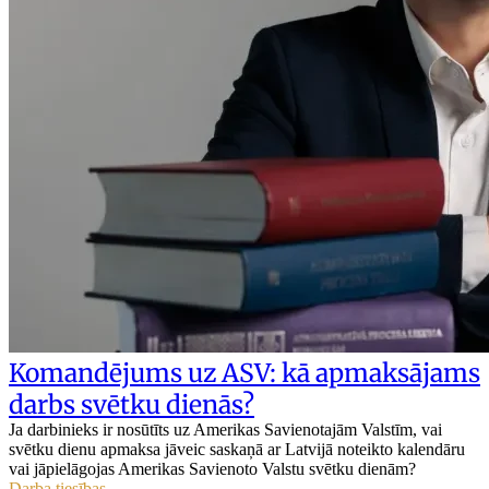
Komandējums uz ASV: kā apmaksājams
darbs svētku dienās?
Ja darbinieks ir nosūtīts uz Amerikas Savienotajām Valstīm, vai
svētku dienu apmaksa jāveic saskaņā ar Latvijā noteikto kalendāru
vai jāpielāgojas Amerikas Savienoto Valstu svētku dienām?
Darba tiesības