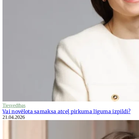
Tiesvedības
Vai novēlota samaksa atceļ pirkuma līguma izpildi?
21.04.2026