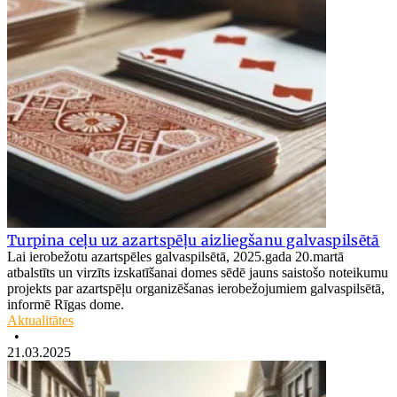
Turpina ceļu uz azartspēļu aizliegšanu galvaspilsētā
Lai ierobežotu azartspēles galvaspilsētā, 2025.gada 20.martā
atbalstīts un virzīts izskatīšanai domes sēdē jauns saistošo noteikumu
projekts par azartspēļu organizēšanas ierobežojumiem galvaspilsētā,
informē Rīgas dome.
Aktualitātes
•
21.03.2025