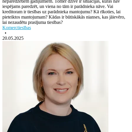
neparedzētiem gadījumiem. Tomēr dzīvē ir situācijas, kuras nav
iespējams paredzēt, un viena no tām ir parādnieka nāve. Vai
kreditoram ir tiesības uz parādnieka mantojumu? Kā rīkoties, lai
pieteiktos mantojumam? Kādas ir būtiskākās nianses, kas jāievēro,
lai nezaudētu prasījuma tiesības?
Komerctiesības
•
20.05.2025