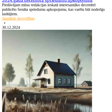
2024.gada decembra spriedumu apkopojums
Piedāvājam mūsu redakcijas ieskatā interesantāko decembrī
publicēto Senāta spriedumu apkopojumu, kas varētu būt noderīgs
lasītājiem.
Jaunākās tiesvedības
•
30.12.2024