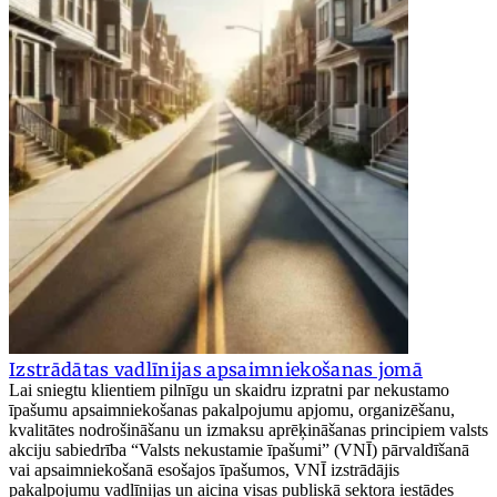
Izstrādātas vadlīnijas apsaimniekošanas jomā
Lai sniegtu klientiem pilnīgu un skaidru izpratni par nekustamo
īpašumu apsaimniekošanas pakalpojumu apjomu, organizēšanu,
kvalitātes nodrošināšanu un izmaksu aprēķināšanas principiem valsts
akciju sabiedrība “Valsts nekustamie īpašumi” (VNĪ) pārvaldīšanā
vai apsaimniekošanā esošajos īpašumos, VNĪ izstrādājis
pakalpojumu vadlīnijas un aicina visas publiskā sektora iestādes