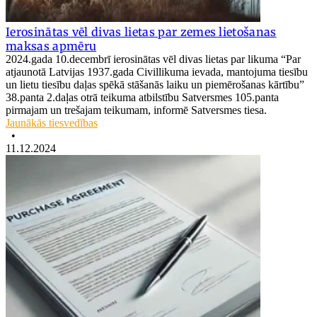
Ierosinātas vēl divas lietas par zemes lietošanas
maksas apmēru
2024.gada 10.decembrī ierosinātas vēl divas lietas par likuma “Par
atjaunotā Latvijas 1937.gada Civillikuma ievada, mantojuma tiesību
un lietu tiesību daļas spēkā stāšanās laiku un piemērošanas kārtību”
38.panta 2.daļas otrā teikuma atbilstību Satversmes 105.panta
pirmajam un trešajam teikumam, informē Satversmes tiesa.
Jaunākās tiesvedības
•
11.12.2024