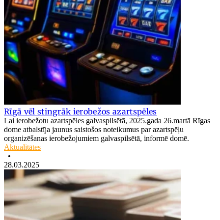
Rīgā vēl stingrāk ierobežos azartspēles
Lai ierobežotu azartspēles galvaspilsētā, 2025.gada 26.martā Rīgas
dome atbalstīja jaunus saistošos noteikumus par azartspēļu
organizēšanas ierobežojumiem galvaspilsētā, informē domē.
Aktualitātes
•
28.03.2025