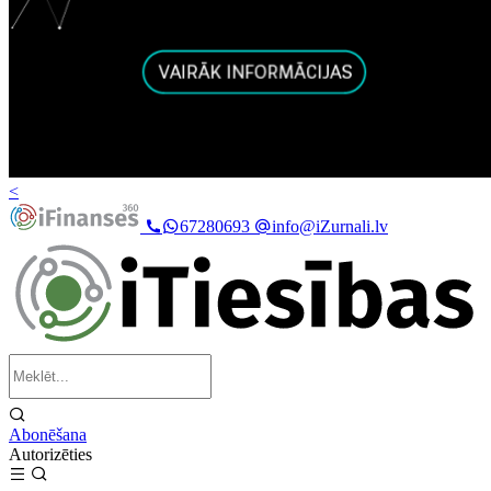
<
67280693
info@iZurnali.lv
Abonēšana
Autorizēties