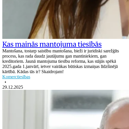
Kas mainās mantojuma tiesībās
Mantošana, tostarp saistību mantošana, bieži ir juridiski sarežģīts
process, kas rada daudz jautājumu gan mantiniekiem, gan
kreditoriem. Jaunā mantojuma tiesību reforma, kas stājās spēkā
2025.gada 1.janvārī, ietver vairākas būtiskas izmaiņas līdzšinējā
kārtībā. Kādas tās ir? Skaidrojam!
Komerctiesības
•
29.12.2025