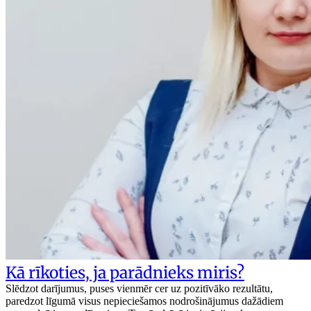
Kā rīkoties, ja parādnieks miris?
Slēdzot darījumus, puses vienmēr cer uz pozitīvāko rezultātu,
paredzot līgumā visus nepieciešamos nodrošinājumus dažādiem