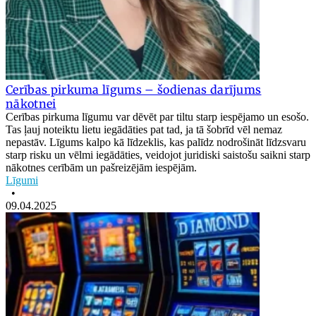
Cerības pirkuma līgums – šodienas darījums
nākotnei
Cerības pirkuma līgumu var dēvēt par tiltu starp iespējamo un esošo.
Tas ļauj noteiktu lietu iegādāties pat tad, ja tā šobrīd vēl nemaz
nepastāv. Līgums kalpo kā līdzeklis, kas palīdz nodrošināt līdzsvaru
starp risku un vēlmi iegādāties, veidojot juridiski saistošu saikni starp
nākotnes cerībām un pašreizējām iespējām.
Līgumi
•
09.04.2025