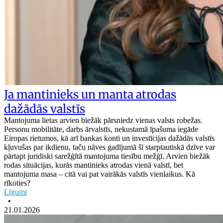
Ja mantinieks un manta atrodas
dažādās valstīs
Mantojuma lietas arvien biežāk pārsniedz vienas valsts robežas.
Personu mobilitāte, darbs ārvalstīs, nekustamā īpašuma iegāde
Eiropas rietumos, kā arī bankas konti un investīcijas dažādās valstīs
kļuvušas par ikdienu, taču nāves gadījumā šī starptautiskā dzīve var
pārtapt juridiski sarežģītā mantojuma tiesību mežģī. Arvien biežāk
rodas situācijas, kurās mantinieks atrodas vienā valstī, bet
mantojuma masa – citā vai pat vairākās valstīs vienlaikus. Kā
rīkoties?
Līgumi
•
21.01.2026