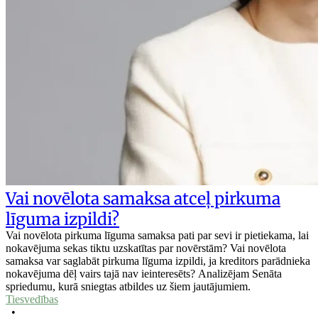
Vai novēlota samaksa atceļ pirkuma
līguma izpildi?
Vai novēlota pirkuma līguma samaksa pati par sevi ir pietiekama, lai
nokavējuma sekas tiktu uzskatītas par novērstām? Vai novēlota
samaksa var saglabāt pirkuma līguma izpildi, ja kreditors parādnieka
nokavējuma dēļ vairs tajā nav ieinteresēts? Analizējam Senāta
spriedumu, kurā sniegtas atbildes uz šiem jautājumiem.
Tiesvedības
•