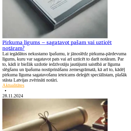
Pirkuma līgums – sagatavot pašam vai uzticēt
notāram?
Lai iegādātos nekustamo īpašumu, ir jānoslēdz pirkuma-pārdevuma
līgums, kuru var sagatavot pats vai arī uzticēt to darīt notāram. Par
to, kādi ir biežāk uzdotie iedzīvotāju jautājumi saistībā ar līguma
slēgšanu un īpašuma nostiprināšanu zemesgrāmatā, kā arī to, kādēļ
pirkuma līguma sagatavošanu ieteicams deleģēt speciālistam, plašāk
stāsta Latvijas zvērināti notāri.
Aktualitātes
•
28.11.2024