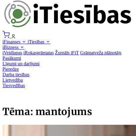
iFinanses
iTiesības
iBizness
iVeidlapas
iRokasgrāmatas
Žurnāls iFiT
Grāmatveža plānotājs
Pasākumi
Līgumi un darījumi
Pieredze
Darba tiesības
Lietvedība
Tiesvedības
Tēma: mantojums