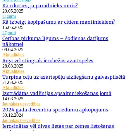
Kā rīkoties, ja parādnieks miris?
20.05.2025
Līgumi
Kā izbeigt kopīpašumu ar citiem mantiniekiem?
15.05.2025
Līgumi
Cerības pirkuma līgums – šodienas darījums
nākotnei
09.04.2025
Aktualitātes
Rīgā vēl stingrāk ierobežos azartspēles
28.03.2025
Aktualitātes
Turpina ceļu uz azartspēļu aizliegšanu galvaspilsētā
21.03.2025
Aktualitātes
Izstrādātas vadlīnijas apsaimniekošanas jomā
14.03.2025
Jaunākās tiesvedības
2024.gada decembra spriedumu apkopojums
30.12.2024
Jaunākās tiesvedības
Ierosinātas vēl divas lietas par zemes lietošanas