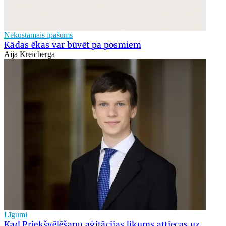
Nekustamais īpašums
Kādas ēkas var būvēt pa posmiem
Aija Kreicberga
Līgumi
Kad Priekšvēlēšanu aģitācijas likums attiecas uz