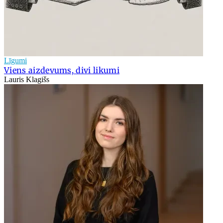
Līgumi
Viens aizdevums, divi likumi
Lauris Klagišs