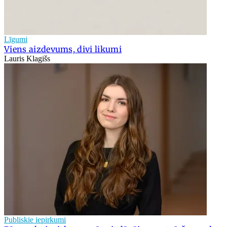
Līgumi
Viens aizdevums, divi likumi
Lauris Klagišs
Publiskie iepirkumi