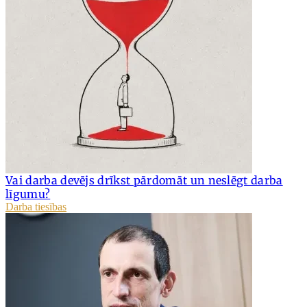
Vai darba devējs drīkst pārdomāt un neslēgt darba
līgumu?
Darba tiesības