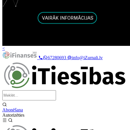
<
67280693
info@iZurnali.lv
Abonēšana
Autorizēties