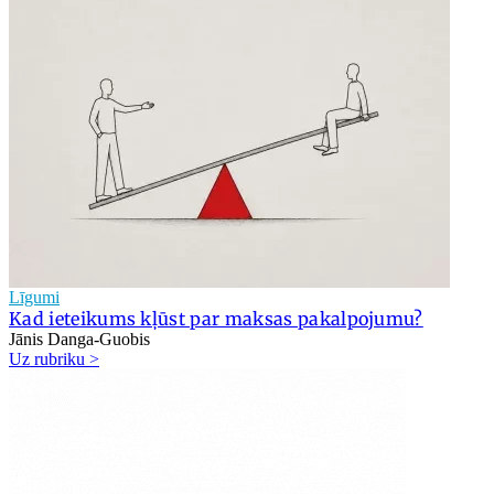
Līgumi
Kad ieteikums kļūst par maksas pakalpojumu?
Jānis Danga-Guobis
Uz rubriku >