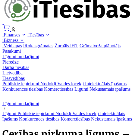
iFinanses
iTiesības
iBizness
iVeidlapas
iRokasgrāmatas
Žurnāls iFiT
Grāmatveža plānotājs
Pasākumi
Līgumi un darījumi
Pieredze
Darba tiesības
Lietvedība
Tiesvedības
Publiskie iepirkumi
Nodokļi
Valdes locekļi
Intelektuālais īpašums
Konkurences tiesības
Komerctiesības
Līgumi
Nekustamais īpašums
Līgumi un darījumi
Līgumi
Publiskie iepirkumi
Nodokļi
Valdes locekļi
Intelektuālais
īpašums
Konkurences tiesības
Komerctiesības
Nekustamais īpašums
Cerības pirkuma līgums –