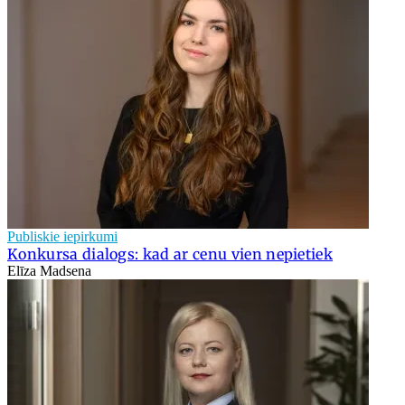
Publiskie iepirkumi
Konkursa dialogs: kad ar cenu vien nepietiek
Elīza Madsena