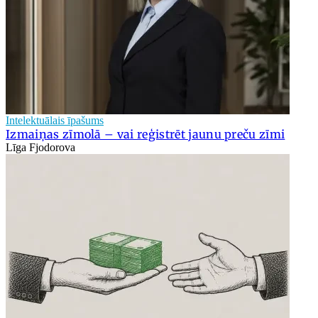
Intelektuālais īpašums
Izmaiņas zīmolā – vai reģistrēt jaunu preču zīmi
Līga Fjodorova