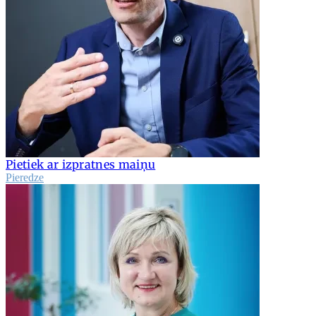
Pietiek ar izpratnes maiņu
Pieredze