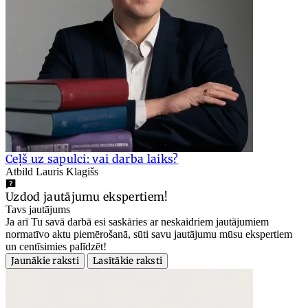
Ceļš uz sapulci: vai darba laiks?
Atbild Lauris Klagišs
Uzdod jautājumu ekspertiem!
Tavs jautājums
Ja arī Tu savā darbā esi saskāries ar neskaidriem jautājumiem
normatīvo aktu piemērošanā, sūti savu jautājumu mūsu ekspertiem
un centīsimies palīdzēt!
Jaunākie raksti
Lasītākie raksti