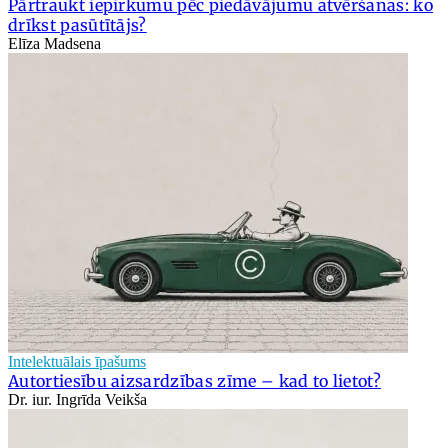
Pārtraukt iepirkumu pēc piedāvājumu atvēršanas: ko
drīkst pasūtītājs?
Elīza Madsena
Intelektuālais īpašums
Autortiesību aizsardzības zīme – kad to lietot?
Dr. iur. Ingrīda Veikša