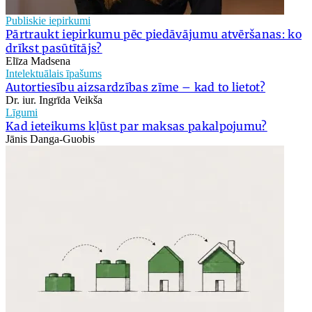
Publiskie iepirkumi
Pārtraukt iepirkumu pēc piedāvājumu atvēršanas: ko
drīkst pasūtītājs?
Elīza Madsena
Intelektuālais īpašums
Autortiesību aizsardzības zīme – kad to lietot?
Dr. iur. Ingrīda Veikša
Līgumi
Kad ieteikums kļūst par maksas pakalpojumu?
Jānis Danga-Guobis