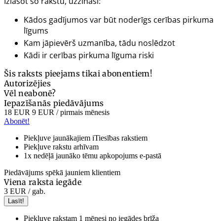
Izlasot šo rakstu, uzzināsi:
Kādos gadījumos var būt noderīgs cerības pirkuma
līgums
Kam jāpievērš uzmanība, tādu noslēdzot
Kādi ir cerības pirkuma līguma riski
Šis raksts pieejams tikai abonentiem!
Autorizējies
Vēl neabonē?
Iepazīšanās piedāvājums
18 EUR
9 EUR
/ pirmais mēnesis
Abonēt!
Piekļuve jaunākajiem iTiesības rakstiem
Piekļuve rakstu arhīvam
1x nedēļā jaunāko tēmu apkopojums e-pastā
Piedāvājums spēkā jauniem klientiem
Viena raksta iegāde
3 EUR
/ gab.
Lasīt!
Piekļuve rakstam 1 mēnesi no iegādes brīža