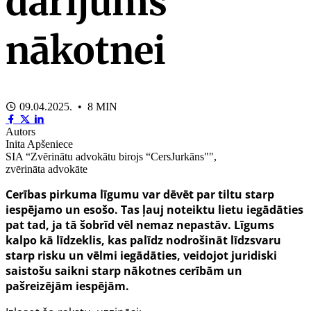
darījums
nākotnei
09.04.2025. • 8 MIN
Autors
Inita Apšeniece
SIA “Zvērinātu advokātu birojs “CersJurkāns"",
zvērināta advokāte
Cerības pirkuma līgumu var dēvēt par tiltu starp
iespējamo un esošo. Tas ļauj noteiktu lietu iegādāties
pat tad, ja tā šobrīd vēl nemaz nepastāv. Līgums
kalpo kā līdzeklis, kas palīdz nodrošināt līdzsvaru
starp risku un vēlmi iegādāties, veidojot juridiski
saistošu saikni starp nākotnes cerībām un
pašreizējām iespējām.