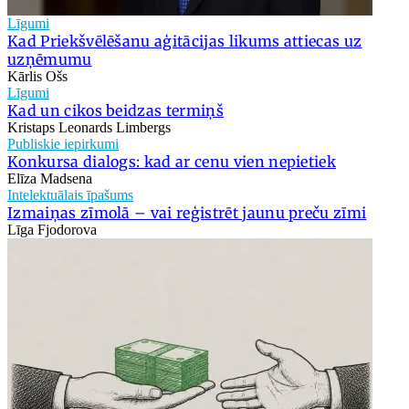
Līgumi
Kad Priekšvēlēšanu aģitācijas likums attiecas uz
uzņēmumu
Kārlis Ošs
Līgumi
Kad un cikos beidzas termiņš
Kristaps Leonards Limbergs
Publiskie iepirkumi
Konkursa dialogs: kad ar cenu vien nepietiek
Elīza Madsena
Intelektuālais īpašums
Izmaiņas zīmolā – vai reģistrēt jaunu preču zīmi
Līga Fjodorova