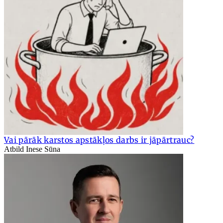
Vai pārāk karstos apstākļos darbs ir jāpārtrauc?
Atbild Inese Sūna