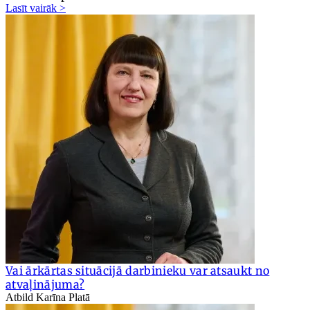
Lasīt vairāk >
Vai ārkārtas situācijā darbinieku var atsaukt no
atvaļinājuma?
Atbild Karīna Platā