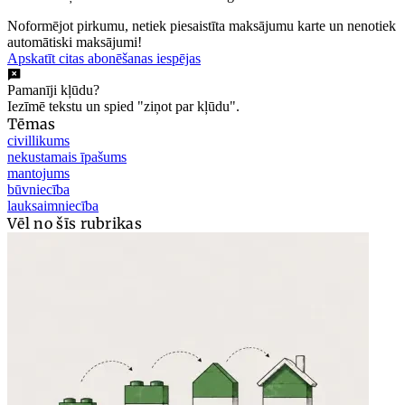
Noformējot pirkumu, netiek piesaistīta maksājumu karte un nenotiek
automātiski maksājumi!
Apskatīt citas abonēšanas iespējas
Pamanīji kļūdu?
Iezīmē tekstu un spied "ziņot par kļūdu".
Tēmas
civillikums
nekustamais īpašums
mantojums
būvniecība
lauksaimniecība
Vēl no šīs rubrikas