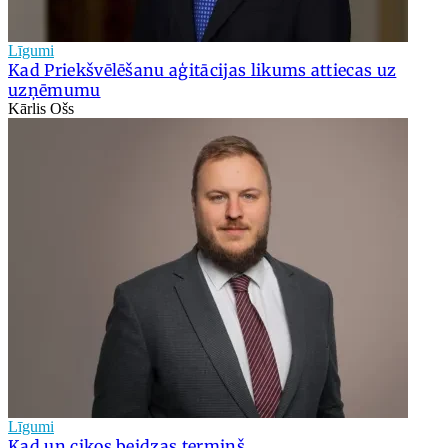
Līgumi
Kad Priekšvēlēšanu aģitācijas likums attiecas uz
uzņēmumu
Kārlis Ošs
Līgumi
Kad un cikos beidzas termiņš