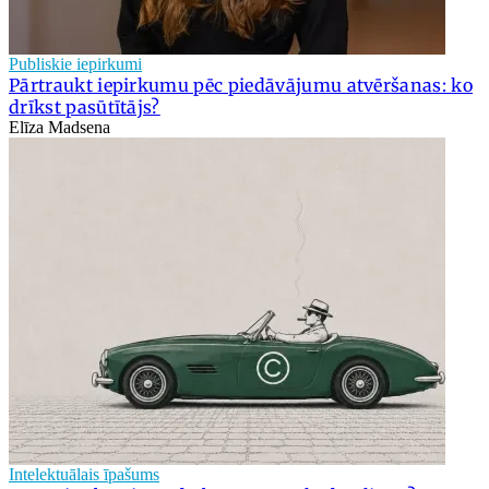
Publiskie iepirkumi
Pārtraukt iepirkumu pēc piedāvājumu atvēršanas: ko
drīkst pasūtītājs?
Elīza Madsena
Intelektuālais īpašums