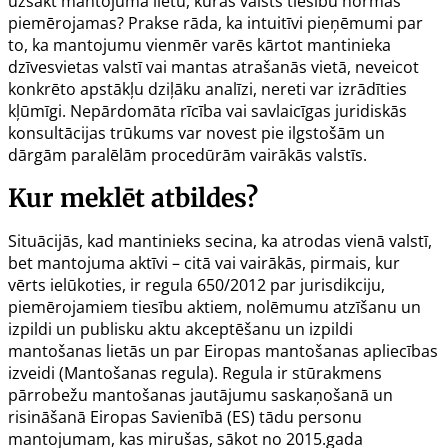
uzsākt mantojuma lietu, kuras valsts tiesību normas
piemērojamas? Prakse rāda, ka intuitīvi pieņēmumi par
to, ka mantojumu vienmēr varēs kārtot mantinieka
dzīvesvietas valstī vai mantas atrašanās vietā, neveicot
konkrēto apstākļu dziļāku analīzi, nereti var izrādīties
kļūmīgi. Nepārdomāta rīcība vai savlaicīgas juridiskās
konsultācijas trūkums var novest pie ilgstošām un
dārgām paralēlām procedūrām vairākās valstīs.
Kur meklēt atbildes?
Situācijās, kad mantinieks secina, ka atrodas vienā valstī,
bet mantojuma aktīvi – citā vai vairākās, pirmais, kur
vērts ielūkoties, ir
regula 650/2012
par jurisdikciju,
piemērojamiem tiesību aktiem, nolēmumu atzīšanu un
izpildi un publisku aktu akceptēšanu un izpildi
mantošanas lietās un par Eiropas mantošanas apliecības
izveidi (Mantošanas regula). Regula ir stūrakmens
pārrobežu mantošanas jautājumu saskaņošanā un
risināšanā Eiropas Savienībā (ES) tādu personu
mantojumam, kas mirušas, sākot no 2015.gada