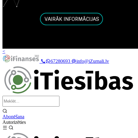
<
67280693
info@iZurnali.lv
Abonēšana
Autorizēties