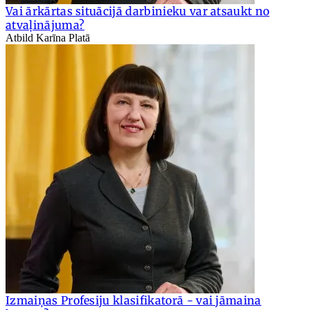
Vai ārkārtas situācijā darbinieku var atsaukt no
atvaļinājuma?
Atbild Karīna Platā
Izmaiņas Profesiju klasifikatorā - vai jāmaina