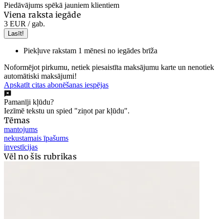
Piedāvājums spēkā jauniem klientiem
Viena raksta iegāde
3 EUR
/ gab.
Lasīt!
Piekļuve rakstam 1 mēnesi no iegādes brīža
Noformējot pirkumu, netiek piesaistīta maksājumu karte un nenotiek
automātiski maksājumi!
Apskatīt citas abonēšanas iespējas
Pamanīji kļūdu?
Iezīmē tekstu un spied "ziņot par kļūdu".
Tēmas
mantojums
nekustamais īpašums
investīcijas
Vēl no šīs rubrikas