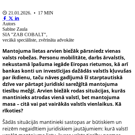
21.01.2026. • 17 MIN
Autors
Sabīne Zaula
SIA "ZAB COBALT",
vecākā speciāliste, zvērināta advokāte
Mantojuma lietas arvien biežāk pārsniedz vienas
valsts robežas. Personu mobilitāte, darbs ārvalstīs,
nekustamā īpašuma iegāde Eiropas rietumos, kā arī
bankas konti un investīcijas dažādās valstīs kļuvušas
par ikdienu, taču nāves gadījumā šī starptautiskā
dzīve var pārtapt juridiski sarežģītā mantojuma
tiesību mežģī. Arvien biežāk rodas situācijas, kurās
mantinieks atrodas vienā valstī, bet mantojuma
masa – citā vai pat vairākās valstīs vienlaikus. Kā
rīkoties?
Šādās situācijās mantinieki sastopas ar būtiskiem un
reizēm negaidītiem juridiskiem jautājumiem: kurā valstī