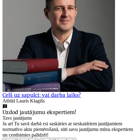
Ceļš uz sapulci: vai darba laiks?
Atbild Lauris Klagišs
Uzdod jautājumu ekspertiem!
Tavs jautājums
Ja arī Tu savā darbā esi saskāries ar neskaidriem jautājumiem
normatīvo aktu piemērošanā, sūti savu jautājumu mūsu ekspertiem
un centīsimies palīdzēt!