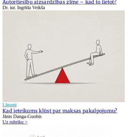
Autortiesību aizsardzības zīme – kad to lietot?
Dr. iur. Ingrīda Veikša
Līgumi
Kad ieteikums kļūst par maksas pakalpojumu?
Jānis Danga-Guobis
Uz rubriku >