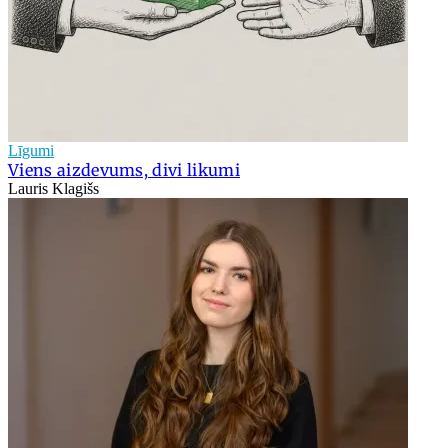
Līgumi
Viens aizdevums, divi likumi
Lauris Klagišs