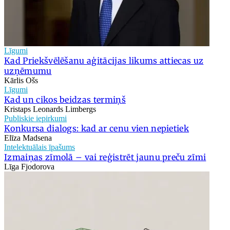
Līgumi
Kad Priekšvēlēšanu aģitācijas likums attiecas uz
uzņēmumu
Kārlis Ošs
Līgumi
Kad un cikos beidzas termiņš
Kristaps Leonards Limbergs
Publiskie iepirkumi
Konkursa dialogs: kad ar cenu vien nepietiek
Elīza Madsena
Intelektuālais īpašums
Izmaiņas zīmolā – vai reģistrēt jaunu preču zīmi
Līga Fjodorova