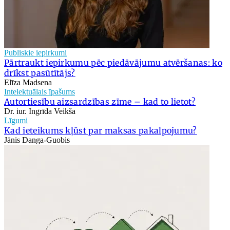
Publiskie iepirkumi
Pārtraukt iepirkumu pēc piedāvājumu atvēršanas: ko
drīkst pasūtītājs?
Elīza Madsena
Intelektuālais īpašums
Autortiesību aizsardzības zīme – kad to lietot?
Dr. iur. Ingrīda Veikša
Līgumi
Kad ieteikums kļūst par maksas pakalpojumu?
Jānis Danga-Guobis