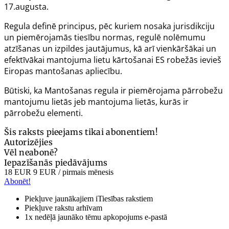
17.augusta.
Regula definē principus, pēc kuriem nosaka jurisdikciju
un piemērojamās tiesību normas, regulē nolēmumu
atzīšanas un izpildes jautājumus, kā arī vienkāršākai un
efektīvākai mantojuma lietu kārtošanai ES robežās ievieš
Eiropas mantošanas apliecību.
Būtiski, ka Mantošanas regula ir piemērojama pārrobežu
mantojumu lietās jeb mantojuma lietās, kurās ir
pārrobežu elementi.
Šis raksts pieejams tikai abonentiem!
Autorizējies
Vēl neabonē?
Iepazīšanās piedāvājums
18 EUR
9 EUR
/ pirmais mēnesis
Abonēt!
Piekļuve jaunākajiem iTiesības rakstiem
Piekļuve rakstu arhīvam
1x nedēļā jaunāko tēmu apkopojums e-pastā