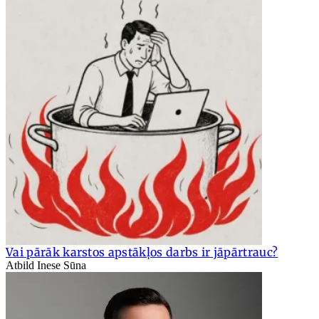
Vai pārāk karstos apstākļos darbs ir jāpārtrauc?
Atbild Inese Sūna