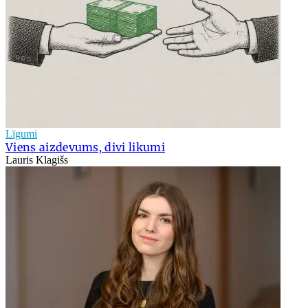
Līgumi
Viens aizdevums, divi likumi
Lauris Klagišs