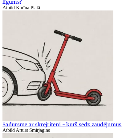
līgums?
Atbild Karīna Platā
Sadursme ar skrejriteni - kurš sedz zaudējumus
Atbild Arturs Smirjagins