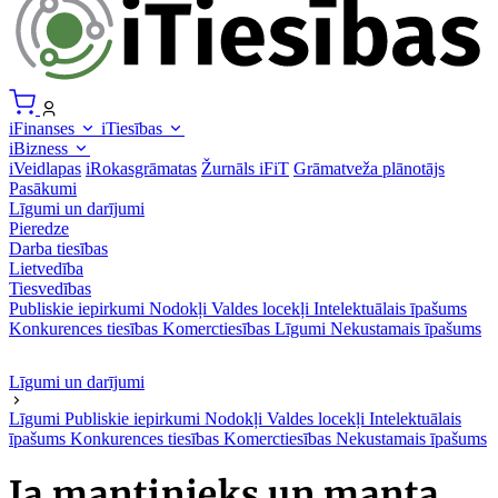
iFinanses
iTiesības
iBizness
iVeidlapas
iRokasgrāmatas
Žurnāls iFiT
Grāmatveža plānotājs
Pasākumi
Līgumi un darījumi
Pieredze
Darba tiesības
Lietvedība
Tiesvedības
Publiskie iepirkumi
Nodokļi
Valdes locekļi
Intelektuālais īpašums
Konkurences tiesības
Komerctiesības
Līgumi
Nekustamais īpašums
Līgumi un darījumi
Līgumi
Publiskie iepirkumi
Nodokļi
Valdes locekļi
Intelektuālais
īpašums
Konkurences tiesības
Komerctiesības
Nekustamais īpašums
Ja mantinieks un manta