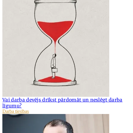
Vai darba devējs drīkst pārdomāt un neslēgt darba
līgumu?
Darba tiesības