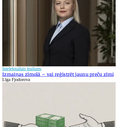
Intelektuālais īpašums
Izmaiņas zīmolā – vai reģistrēt jaunu preču zīmi
Līga Fjodorova