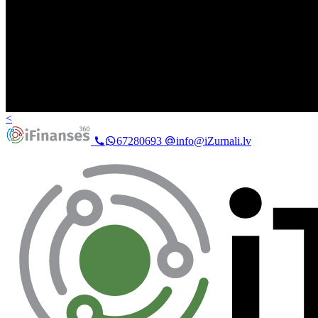
<
67280693
info@iZurnali.lv