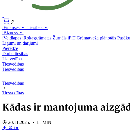
iFinanses
iTiesības
iBizness
iVeidlapas
iRokasgrāmatas
Žurnāls iFiT
Grāmatveža plānotājs
Pasāk
Līgumi un darījumi
Pieredze
Darba tiesības
Lietvedība
Tiesvedības
Tiesvedības
Tiesvedības
Tiesvedības
Kādas ir mantojuma aizgād
20.11.2025. • 11 MIN