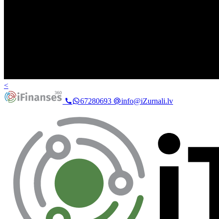
<
67280693
info@iZurnali.lv