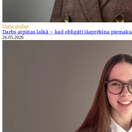
Darba tiesības
Darbs atpūtas laikā – kad obligāti jāaprēķina piemaks
26.05.2026