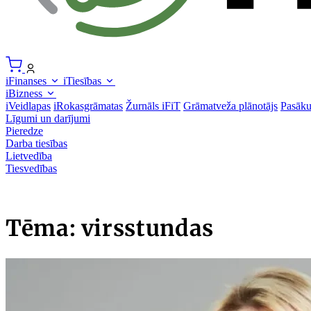
iFinanses
iTiesības
iBizness
iVeidlapas
iRokasgrāmatas
Žurnāls iFiT
Grāmatveža plānotājs
Pasāk
Līgumi un darījumi
Pieredze
Darba tiesības
Lietvedība
Tiesvedības
Tēma: virsstundas