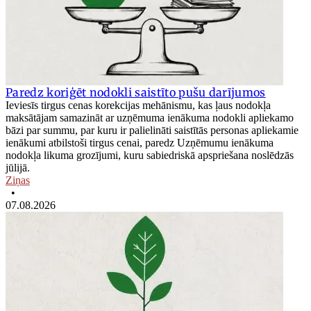
Paredz koriģēt nodokli saistīto pušu darījumos
Ieviesīs tirgus cenas korekcijas mehānismu, kas ļaus nodokļa
maksātājam samazināt ar uzņēmuma ienākuma nodokli apliekamo
bāzi par summu, par kuru ir palielināti saistītās personas apliekamie
ienākumi atbilstoši tirgus cenai, paredz Uzņēmumu ienākuma
nodokļa likuma grozījumi, kuru sabiedriskā apspriešana noslēdzās
jūlijā.
Ziņas
•
07.08.2026