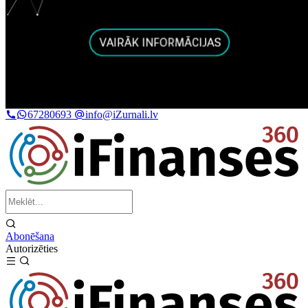
67280693
info@iZurnali.lv
Abonēšana
Autorizēties