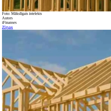
Foto: Mākslīgais intelekts
Autors
iFinanses
Ziņas