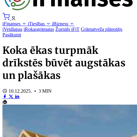
iFinanses
iTiesības
iBizness
iVeidlapas
iRokasgrāmatas
Žurnāls iFiT
Grāmatveža plānotājs
Pasākumi
Koka ēkas turpmāk
drīkstēs būvēt augstākas
un plašākas
10.12.2025. • 3 MIN