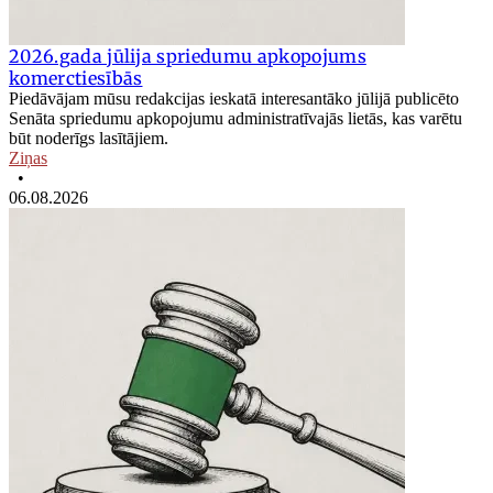
2026.gada jūlija spriedumu apkopojums
komerctiesībās
Piedāvājam mūsu redakcijas ieskatā interesantāko jūlijā publicēto
Senāta spriedumu apkopojumu administratīvajās lietās, kas varētu
būt noderīgs lasītājiem.
Ziņas
•
06.08.2026