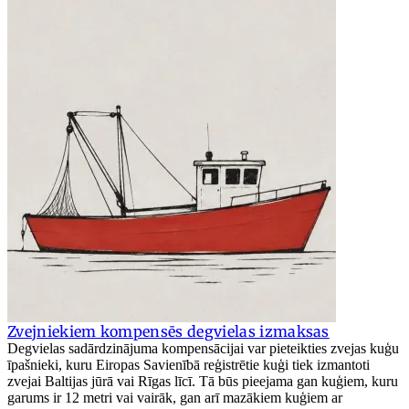
Zvejniekiem kompensēs degvielas izmaksas
Degvielas sadārdzinājuma kompensācijai var pieteikties zvejas kuģu
īpašnieki, kuru Eiropas Savienībā reģistrētie kuģi tiek izmantoti
zvejai Baltijas jūrā vai Rīgas līcī. Tā būs pieejama gan kuģiem, kuru
garums ir 12 metri vai vairāk, gan arī mazākiem kuģiem ar