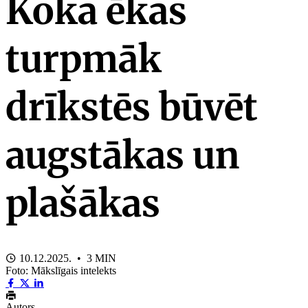
Koka ēkas
turpmāk
drīkstēs būvēt
augstākas un
plašākas
10.12.2025. • 3 MIN
Foto: Mākslīgais intelekts
Autors