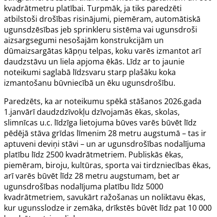
kvadrātmetru platībai. Turpmāk, ja tiks paredzēti
atbilstoši drošības risinājumi, piemēram, automātiskā
ugunsdzēsības jeb sprinkleru sistēma vai ugunsdroši
aizsargsegumi nesošajām konstrukcijām un
dūmaizsargātas kāpņu telpas, koku varēs izmantot arī
daudzstāvu un liela apjoma ēkās. Līdz ar to jaunie
noteikumi saglabā līdzsvaru starp plašāku koka
izmantošanu būvniecībā un ēku ugunsdrošību.
Paredzēts, ka ar noteikumu spēkā stāšanos 2026.gada
1.janvārī daudzdzīvokļu dzīvojamās ēkas, skolas,
slimnīcas u.c. līdzīga lietojuma būves varēs būvēt līdz
pēdējā stāva grīdas līmenim 28 metru augstumā – tas ir
aptuveni deviņi stāvi – un ar ugunsdrošības nodalījuma
platību līdz 2500 kvadrātmetriem. Publiskās ēkas,
piemēram, biroju, kultūras, sporta vai tirdzniecības ēkas,
arī varēs būvēt līdz 28 metru augstumam, bet ar
ugunsdrošības nodalījuma platību līdz 5000
kvadrātmetriem, savukārt ražošanas un noliktavu ēkas,
kur ugunsslodze ir zemāka, drīkstēs būvēt līdz pat 10 000