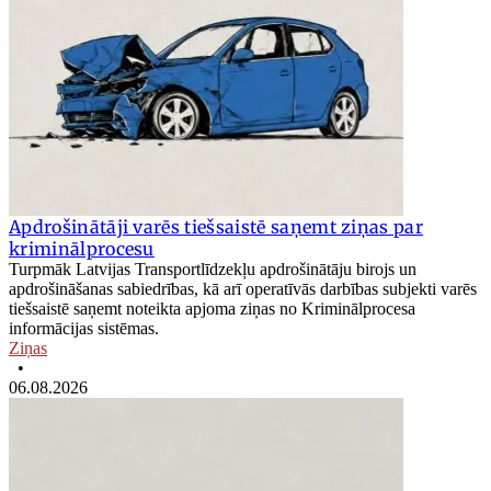
Apdrošinātāji varēs tiešsaistē saņemt ziņas par
kriminālprocesu
Turpmāk Latvijas Transportlīdzekļu apdrošinātāju birojs un
apdrošināšanas sabiedrības, kā arī operatīvās darbības subjekti varēs
tiešsaistē saņemt noteikta apjoma ziņas no Kriminālprocesa
informācijas sistēmas.
Ziņas
•
06.08.2026