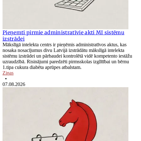
Pieņemti pirmie administratīvie akti MI sistēmu
izstrādei
Mākslīgā intelekta centrs ir pieņēmis administratīvos aktus, kas
nosaka nosacījumus divu Latvijā izstrādātu mākslīgā intelekta
sistēmu izstrādei un pārbaudei kontrolētā vidē kompetento iestāžu
uzraudzībā. Risinājumi paredzēti pirmsskolas izglītībai un bērnu
1.tipa cukura diabēta aprūpes atbalstam.
Ziņas
•
07.08.2026