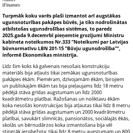
iFinanses
Turpmāk koku varēs plaši izmantot arī augstākas
ugunsnoturības pakāpes būvēs, ja tiks nodrošinātas
atbilstošas ugunsdrošības sistēmas, to paredz
2025.gada 9.decemrbī pieņemtie grozījumi Ministru
kabineta noteikumos Nr.333 “Noteikumi par Latvijas
būvnormatīvu LBN 201-15 “Būvju ugunsdrošība””,
informē Ekonomikas ministrija.
Līdz šim koks kā galvenais nesošais konstrukciju
materiāls bija atļauts tikai zemākas ugunsnoturības
pakāpes ēkām. Piemēram, dzīvojamām ēkām, birojiem
un publiskajām ēkām tas bija pieļaujams līdz 18 metru
pēdējā stāva grīdas augstumam un līdz 2000
kvadrātmetru platībai. Ražošanas un noliktavu ēkām
koka nesošās konstrukcijas bija atļautas tikai līdz 8 metru
pēdējā stāva grīdas augstumam un 2000 kvadrātmetru
platībai, savukārt slimnīcās, pansionātos, sociālajās ēkās,
skolās un bērnudārzos koka izmantošana bija vēl
stingrāk ierobežota: tikai līdz 8 metru augstumam un 800