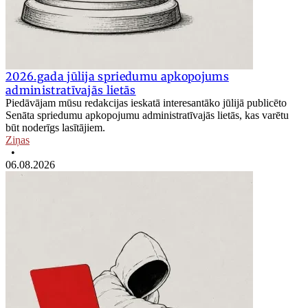
2026.gada jūlija spriedumu apkopojums
administratīvajās lietās
Piedāvājam mūsu redakcijas ieskatā interesantāko jūlijā publicēto
Senāta spriedumu apkopojumu administratīvajās lietās, kas varētu
būt noderīgs lasītājiem.
Ziņas
•
06.08.2026