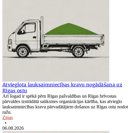
Atvieglota lauksaimniecības kravu nogādāšana uz
Rīgas ostu
Arī šogad ir spēkā pērn Rīgas pašvaldības un Rīgas brīvostas
pārvaldes izstrādātā satiksmes organizācijas kārtība, kas atvieglo
lauksaimniecības kravu pārvadātājiem došanos uz Rīgas ostu nodot
ražu.
Ziņas
•
06.08.2026