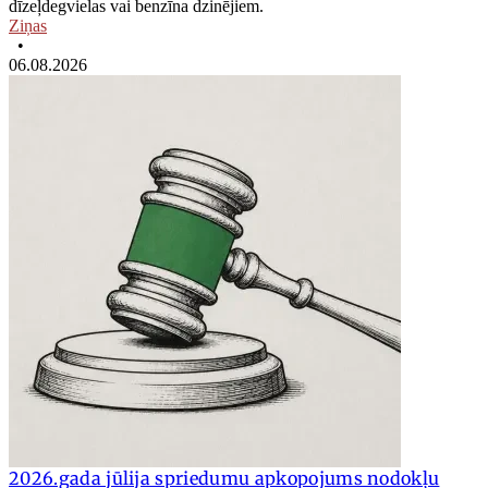
dīzeļdegvielas vai benzīna dzinējiem.
Ziņas
•
06.08.2026
2026.gada jūlija spriedumu apkopojums nodokļu