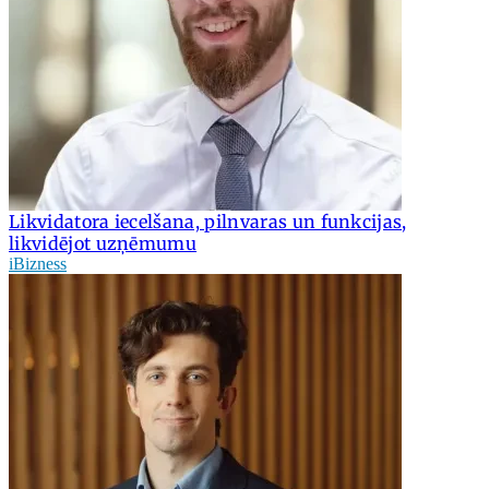
Likvidatora iecelšana, pilnvaras un funkcijas,
likvidējot uzņēmumu
iBizness