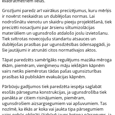
kvadrātmetriem lielas.
Grozījumi paredz arī vairākus precizējumus, kuru mērķis
ir novērst neskaidras un dublējošas normas. Lai
nodrošinātu vienotu un skaidru pieeju projektēšanā, tiek
precizēti nosacījumi par ārsienu siltumizolācijas
materiāliem un ugunsdrošo atdalošo joslu izvietošanu.
Tiek svītrotas novecojušu standartu atsauces un
dublējošas prasības par ugunsdzēsības ūdensapgādi, jo
šie jautājumi ir atrunāti citos normatīvajos aktos.
Tāpat paredzēts samērīgāks regulējums mazāka mēroga
ēkām, piemēram, vienģimeņu māju iekšējām kāpnēm
vairs netiks piemērotas tādas pašas ugunsizturības
prasības kā publiskām evakuācijas kāpnēm.
Pārbūvju gadījumos tiek paredzēta iespēja saglabāt
esošās pārseguma konstrukcijas, ja ugunsdrošība tiek
panākta ar citiem risinājumiem, piemēram,
ugunsdrošiem aizsargsegumiem vai apšuvumiem. Tas
nozīmē, ka ēkās ar koka vai jaukta tipa pārsegumiem
vairs nebūs obligāti jāizbūvē jauns betona pārsegums, ja