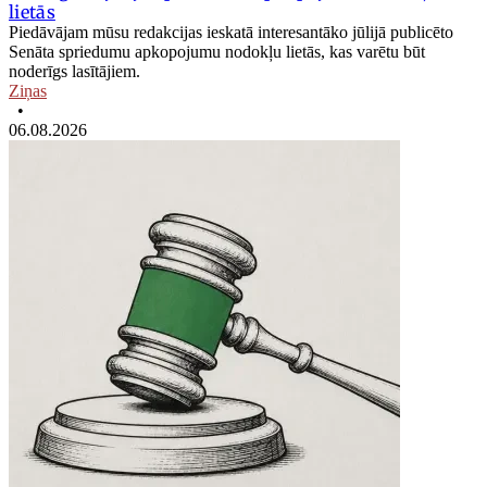
lietās
Piedāvājam mūsu redakcijas ieskatā interesantāko jūlijā publicēto
Senāta spriedumu apkopojumu nodokļu lietās, kas varētu būt
noderīgs lasītājiem.
Ziņas
•
06.08.2026