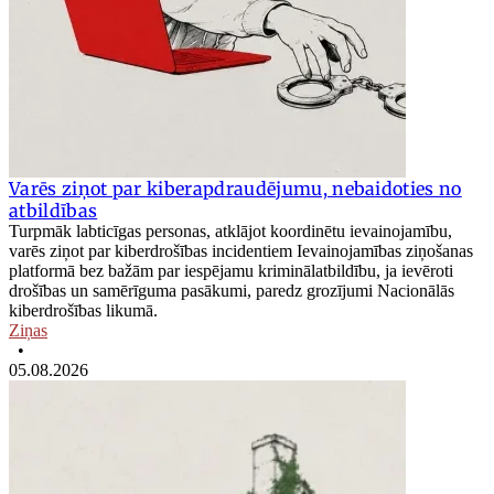
Varēs ziņot par kiberapdraudējumu, nebaidoties no
atbildības
Turpmāk labticīgas personas, atklājot koordinētu ievainojamību,
varēs ziņot par kiberdrošības incidentiem Ievainojamības ziņošanas
platformā bez bažām par iespējamu kriminālatbildību, ja ievēroti
drošības un samērīguma pasākumi, paredz grozījumi Nacionālās
kiberdrošības likumā.
Ziņas
•
05.08.2026