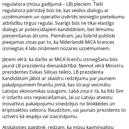
regulatora (mūsu gadījumā – LB) pleciem. Tieši
regulatora pārstāvji būs tie, kas veidos dialogu ar
uzņēmumiem un operatīvi izvērtēs iesniegto pieteikumu
atbilstību tirgus regulai. Svarīgs būs ne tikai elastīgs
dialogs ar potenciālajiem kandidātiem, bet lēmumu
pieņemšanas ātrums. Piemēram, jau šobrīd publiski
pieejamas ziņas par to, ka Nīderlandē MiCA licences
izsniegtas 4 labi zināmiem nozares uzņēmumiem.
Jāņem vērā, ka darbs ar MiCA licenču izsniegšanu būs
jaunā LB prezidenta dienaskārtībā. Ņemot vērā Ministru
prezidentes Evikas Siliņas teikto, LB prezidenta
kandidātam jābūt ar skaidru redzējumu par jauniem
pakalpojumiem finanšu jomā, kas strauji veicinātu
Latvijas ekonomikas izaugsmi. Labā ziņa ir tā, ka līdz šim
ir izdarīts viss nepieciešamais, lai uz Latviju atvestu
inovatīvus pakalpojumu sniedzējus no blokķēdes un
kriptoaktīvu sektora. Raudzīsim, vai jaunais prezidents to
uztvers kā iespēju vai izaicinājumu.
Atskatoties pagātnē, redzam, ka mūsu kaimiņvalstu