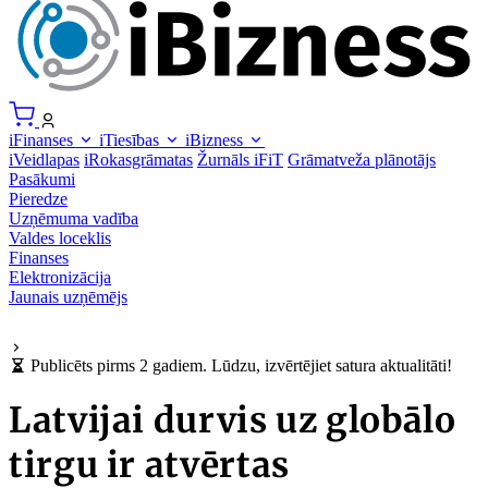
iFinanses
iTiesības
iBizness
iVeidlapas
iRokasgrāmatas
Žurnāls iFiT
Grāmatveža plānotājs
Pasākumi
Pieredze
Uzņēmuma vadība
Valdes loceklis
Finanses
Elektronizācija
Jaunais uzņēmējs
Publicēts pirms 2 gadiem. Lūdzu, izvērtējiet satura aktualitāti!
Latvijai durvis uz globālo
tirgu ir atvērtas