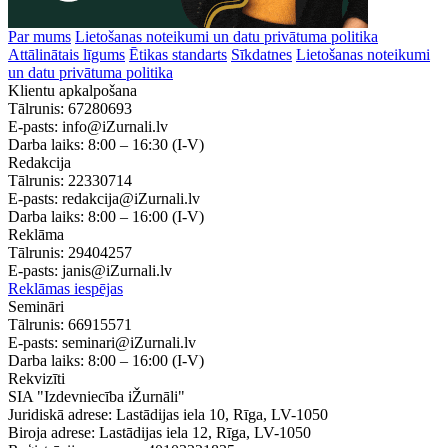
Par mums
Lietošanas noteikumi un datu privātuma politika
Attālinātais līgums
Ētikas standarts
Sīkdatnes
Lietošanas noteikumi
un datu privātuma politika
Klientu apkalpošana
Tālrunis:
67280693
E-pasts:
info@iZurnali.lv
Darba laiks:
8:00 – 16:30
(I-V)
Redakcija
Tālrunis:
22330714
E-pasts:
redakcija@iZurnali.lv
Darba laiks:
8:00 – 16:00
(I-V)
Reklāma
Tālrunis:
29404257
E-pasts:
janis@iZurnali.lv
Reklāmas iespējas
Semināri
Tālrunis:
66915571
E-pasts:
seminari@iZurnali.lv
Darba laiks:
8:00 – 16:00
(I-V)
Rekvizīti
SIA "Izdevniecība iŽurnāli"
Juridiskā adrese: Lastādijas iela 10, Rīga, LV-1050
Biroja adrese: Lastādijas iela 12, Rīga, LV-1050