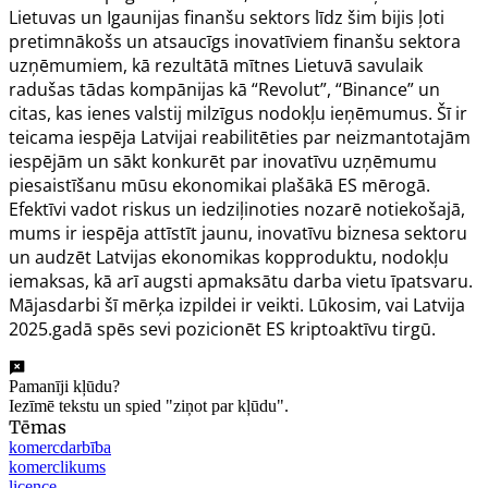
Lietuvas un Igaunijas finanšu sektors līdz šim bijis ļoti
pretimnākošs un atsaucīgs inovatīviem finanšu sektora
uzņēmumiem, kā rezultātā mītnes Lietuvā savulaik
radušas tādas kompānijas kā “Revolut”, “Binance” un
citas, kas ienes valstij milzīgus nodokļu ieņēmumus. Šī ir
teicama iespēja Latvijai reabilitēties par neizmantotajām
iespējām un sākt konkurēt par inovatīvu uzņēmumu
piesaistīšanu mūsu ekonomikai plašākā ES mērogā.
Efektīvi vadot riskus un iedziļinoties nozarē notiekošajā,
mums ir iespēja attīstīt jaunu, inovatīvu biznesa sektoru
un audzēt Latvijas ekonomikas kopproduktu, nodokļu
iemaksas, kā arī augsti apmaksātu darba vietu īpatsvaru.
Mājasdarbi šī mērķa izpildei ir veikti. Lūkosim, vai Latvija
2025.gadā spēs sevi pozicionēt ES kriptoaktīvu tirgū.
Pamanīji kļūdu?
Iezīmē tekstu un spied "ziņot par kļūdu".
Tēmas
komercdarbība
komerclikums
licence