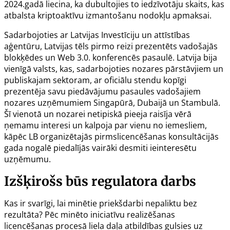
2024.gadā liecina, ka dubultojies to iedzīvotāju skaits, kas
atbalsta kriptoaktīvu izmantošanu nodokļu apmaksai.
Sadarbojoties ar Latvijas Investīciju un attīstības
aģentūru, Latvijas tēls pirmo reizi prezentēts vadošajās
blokķēdes un
Web 3.0.
konferencēs pasaulē. Latvija bija
vienīgā valsts, kas, sadarbojoties nozares pārstāvjiem un
publiskajam sektoram, ar oficiālu stendu kopīgi
prezentēja savu piedāvājumu pasaules vadošajiem
nozares uzņēmumiem Singapūrā, Dubaijā un Stambulā.
Šī vienotā un nozarei netipiskā pieeja raisīja vērā
ņemamu interesi un kalpoja par vienu no iemesliem,
kāpēc LB organizētajās pirmslicencēšanas konsultācijās
gada nogalē piedalījās vairāki desmiti ieinteresētu
uzņēmumu.
Izšķirošs būs regulatora darbs
Kas ir svarīgi, lai minētie priekšdarbi nepaliktu bez
rezultāta? Pēc minēto iniciatīvu realizēšanas
licencēšanas procesā liela daļa atbildības gulsies uz