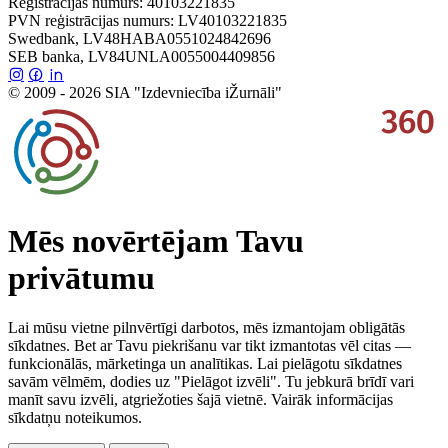
Reģistrācijas numurs: 40103221835
PVN reģistrācijas numurs: LV40103221835
Swedbank, LV48HABA0551024842696
SEB banka, LV84UNLA0055004409856
© 2009 - 2026 SIA "Izdevniecība iŽurnāli"
Mēs novērtējam Tavu
privātumu
Lai mūsu vietne pilnvērtīgi darbotos, mēs izmantojam obligātās
sīkdatnes. Bet ar Tavu piekrišanu var tikt izmantotas vēl citas —
funkcionālās, mārketinga un analītikas. Lai pielāgotu sīkdatnes
savām vēlmēm, dodies uz "Pielāgot izvēli". Tu jebkurā brīdī vari
manīt savu izvēli, atgriežoties šajā vietnē. Vairāk informācijas
sīkdatņu noteikumos.