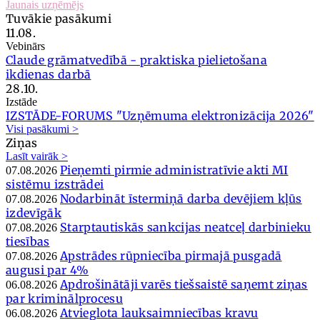
Jaunais uzņēmējs
Tuvākie pasākumi
11.08.
Vebinārs
Claude grāmatvedībā - praktiska pielietošana
ikdienas darbā
28.10.
Izstāde
IZSTĀDE-FORUMS "Uzņēmuma elektronizācija 2026"
Visi pasākumi >
Ziņas
Lasīt vairāk >
Pieņemti pirmie administratīvie akti MI
07.08.2026
sistēmu izstrādei
Nodarbināt īstermiņā darba devējiem kļūs
07.08.2026
izdevīgāk
Starptautiskās sankcijas neatceļ darbinieku
07.08.2026
tiesības
Apstrādes rūpniecība pirmajā pusgadā
07.08.2026
augusi par 4%
Apdrošinātāji varēs tiešsaistē saņemt ziņas
06.08.2026
par kriminālprocesu
Atvieglota lauksaimniecības kravu
06.08.2026