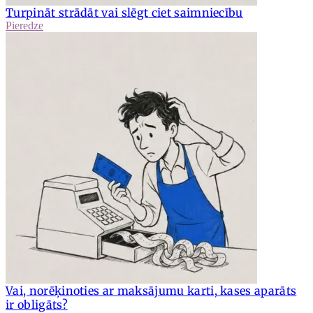
Turpināt strādāt vai slēgt ciet saimniecību
Pieredze
Vai, norēķinoties ar maksājumu karti, kases aparāts
ir obligāts?