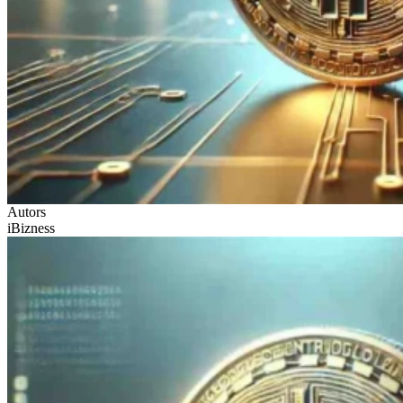
Autors
iBizness