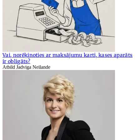
Vai, norēķinoties ar maksājumu karti, kases aparāts
ir obligāts?
Atbild Jadviga Neilande