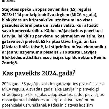
iBizness
Stājoties spēkā Eiropas Savienības (ES) regulai
2023/1114 par kriptoaktīvu tirgiem (MiCA regula),
blokķēdes un kriptoaktīvu uzņēmumi no visas
pasaules šobrīd pēta un izvēlas valsti, kur attīstīt
savu komercdarbību. Kādus mājasdarbus paveikusi
Latvija, lai kļūtu par vienu no pirmajām valstīm, kas
gatava sevi pieteikt ES kriptoaktīvu tirgū, un kas
jāizdara finiša taisnē, lai stiprinātu mūsu ekonomiku
ar jaunu uzņēmumu piesaisti? To stāsta Latvijas
Blokķēdes attīstības asociācijas izpilddirektors Reinis
Znotiņš.
Kas paveikts 2024.gadā?
2024.gads ES pagājis, valstīm gatavojoties praksē ieviest
MiCA regulu. Aizvadītā gada laikā Latvija ir plānveidīgi
strādājusi pie šīs regulas adaptēšanas, radot pievilcīgus
nosacījumus blokķēdes un kriptoaktīvu uzņēmumu
potenciālai uzrunāšanai. Kādas iniciatīvas līdz šim