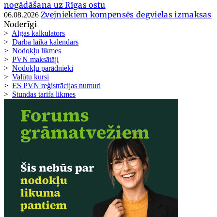
nogādāšana uz Rīgas ostu
Zvejniekiem kompensēs degvielas izmaksas
06.08.2026
Noderīgi
>
Algas kalkulators
>
Darba laika kalendārs
>
Nodokļu likmes
>
PVN maksātāji
>
Nodokļu parādnieki
>
Valūtu kursi
>
ES PVN reģistrācijas numuri
>
Stundas tarifa likmes