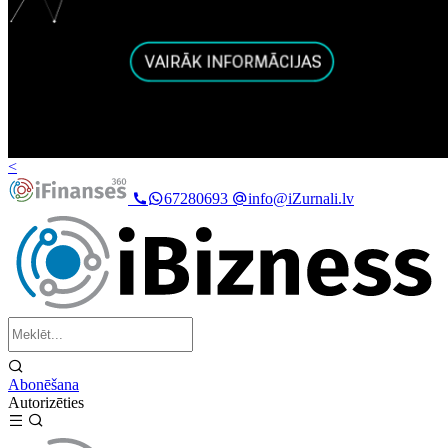
<
67280693
info@iZurnali.lv
Abonēšana
Autorizēties