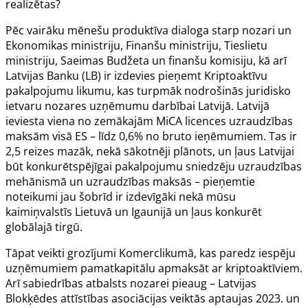
realizētas?
Pēc vairāku mēnešu produktīva dialoga starp nozari un
Ekonomikas ministriju, Finanšu ministriju, Tieslietu
ministriju, Saeimas Budžeta un finanšu komisiju, kā arī
Latvijas Banku (LB) ir izdevies pieņemt Kriptoaktīvu
pakalpojumu likumu, kas turpmāk nodrošinās juridisko
ietvaru nozares uzņēmumu darbībai Latvijā. Latvijā
ieviesta viena no zemākajām MiCA licences uzraudzības
maksām visā ES – līdz 0,6% no bruto ieņēmumiem. Tas ir
2,5 reizes mazāk, nekā sākotnēji plānots, un ļaus Latvijai
būt konkurētspējīgai pakalpojumu sniedzēju uzraudzības
mehānismā un uzraudzības maksās – pieņemtie
noteikumi jau šobrīd ir izdevīgāki nekā mūsu
kaimiņvalstīs Lietuvā un Igaunijā un ļaus konkurēt
globālajā tirgū.
Tāpat veikti grozījumi Komerclikumā, kas paredz iespēju
uzņēmumiem pamatkapitālu apmaksāt ar kriptoaktīviem.
Arī sabiedrības atbalsts nozarei pieaug – Latvijas
Blokķēdes attīstības asociācijas veiktās aptaujas 2023. un