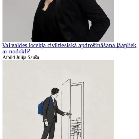
Vai valdes locekļa civiltiesiskā apdrošināšana jāapliek
ar nodokli?
Atbild Jūlija Sauša