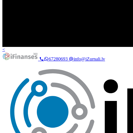
<
67280693
info@iZurnali.lv