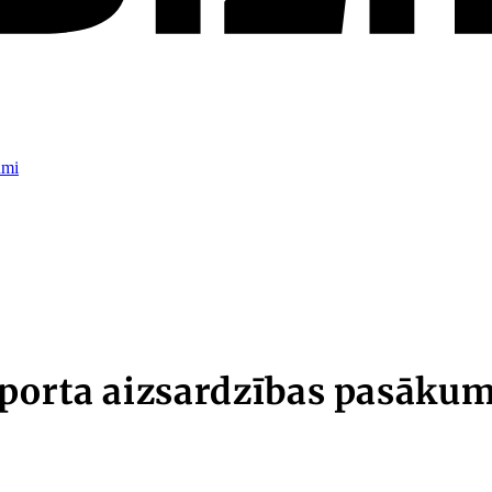
umi
mporta aizsardzības pasāku