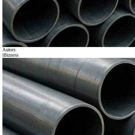
Autors
iBizness