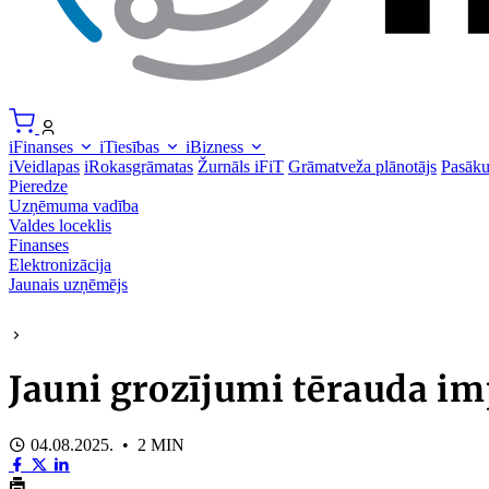
iFinanses
iTiesības
iBizness
iVeidlapas
iRokasgrāmatas
Žurnāls iFiT
Grāmatveža plānotājs
Pasāk
Pieredze
Uzņēmuma vadība
Valdes loceklis
Finanses
Elektronizācija
Jaunais uzņēmējs
Jauni grozījumi tērauda i
04.08.2025. • 2 MIN