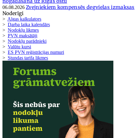
nogādāšana uz Rīgas ostu
Zvejniekiem kompensēs degvielas izmaksas
06.08.2026
Noderīgi
>
Algas kalkulators
>
Darba laika kalendārs
>
Nodokļu likmes
>
PVN maksātāji
>
Nodokļu parādnieki
>
Valūtu kursi
>
ES PVN reģistrācijas numuri
>
Stundas tarifa likmes