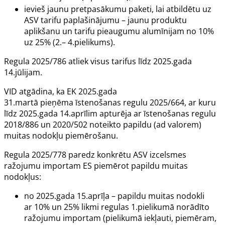
ievieš jaunu pretpasākumu paketi, lai atbildētu uz
ASV tarifu paplašinājumu – jaunu produktu
aplikšanu un tarifu pieaugumu alumīnijam no 10%
uz 25% (2.– 4.pielikums).
Regula 2025/786 atliek visus tarifus līdz 2025.gada
14.jūlijam.
VID atgādina, ka EK 2025.gada
31.martā pieņēma īstenošanas regulu 2025/664, ar kuru
līdz 2025.gada 14.aprīlim apturēja ar īstenošanas regulu
2018/886 un 2020/502 noteikto papildu (
ad valorem
)
muitas nodokļu piemērošanu.
Regula 2025/778 paredz konkrētu ASV izcelsmes
ražojumu importam ES piemērot papildu muitas
nodokļus:
no 2025.gada 15.aprīļa – papildu muitas nodokli
ar 10% un 25% likmi regulas 1.pielikumā norādīto
ražojumu importam (pielikumā iekļauti, piemēram,