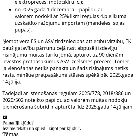
elektropreces, motocikli u. c.);
no 2025.gada 1.decembra – papildu
ad
valorem
nodokli ar 25% likmi regulas 4.pielikumā
uzskaitīto ražojumu importam (mandeles, sojas
pupas).
Ņemot vērā ES un ASV tirdzniecības attiecību virzību, EK
pauž gatavību pārrunu ceļā rast abpusēji izdevīgu
risinājumu muitas tarifu jomā, apturot uz 90 dienām
ievestos pretpasākumus ASV izcelsmes precēm. Tomēr,
ja vienošanās netiks panākta un šāds risinājums netiks
rasts, minētie pretpasākumi stāsies spēkā pēc 2025.gada
14.jūlija.
Tādējādi ar īstenošanas regulām 2025/778, 2018/886 un
2020/502 noteikto papildu
ad valorem
muitas nodokļu
piemērošana šobrīd ir apturēta līdz 2025.gada 14.jūlijam.
Pamanīji kļūdu?
Iezīmē tekstu un spied "ziņot par kļūdu".
Tēmas