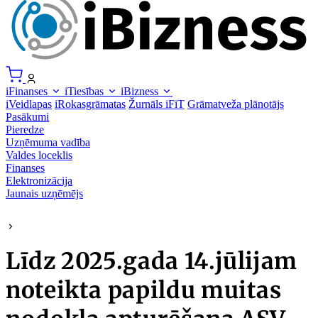
iFinanses
iTiesības
iBizness
iVeidlapas
iRokasgrāmatas
Žurnāls iFiT
Grāmatveža plānotājs
Pasākumi
Pieredze
Uzņēmuma vadība
Valdes loceklis
Finanses
Elektronizācija
Jaunais uzņēmējs
Līdz 2025.gada 14.jūlijam
noteikta papildu muitas