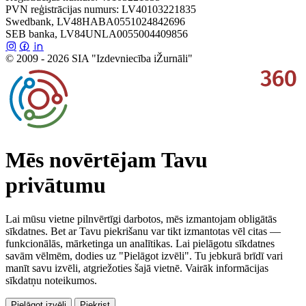
PVN reģistrācijas numurs: LV40103221835
Swedbank, LV48HABA0551024842696
SEB banka, LV84UNLA0055004409856
© 2009 - 2026 SIA "Izdevniecība iŽurnāli"
Mēs novērtējam Tavu
privātumu
Lai mūsu vietne pilnvērtīgi darbotos, mēs izmantojam obligātās
sīkdatnes. Bet ar Tavu piekrišanu var tikt izmantotas vēl citas —
funkcionālās, mārketinga un analītikas. Lai pielāgotu sīkdatnes
savām vēlmēm, dodies uz "Pielāgot izvēli". Tu jebkurā brīdī vari
manīt savu izvēli, atgriežoties šajā vietnē. Vairāk informācijas
sīkdatņu noteikumos.
Pielāgot izvēli
Piekrist