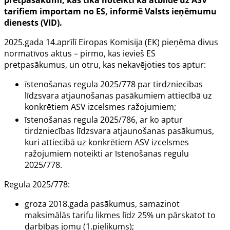
tarifiem importam no ES, informē Valsts ieņēmumu
dienests (VID).
2025.gada 14.aprīlī Eiropas Komisija (EK) pieņēma divus
normatīvos aktus – pirmo, kas ievieš ES
pretpasākumus, un otru, kas nekavējoties tos aptur:
īstenošanas regula 2025/778
par tirdzniecības
līdzsvara atjaunošanas pasākumiem attiecībā uz
konkrētiem ASV izcelsmes ražojumiem;
īstenošanas regula 2025/786
, ar ko aptur
tirdzniecības līdzsvara atjaunošanas pasākumus,
kuri attiecībā uz konkrētiem ASV izcelsmes
ražojumiem noteikti ar īstenošanas regulu
2025/778.
Regula 2025/778:
groza 2018.gada pasākumus, samazinot
maksimālās tarifu likmes līdz 25% un pārskatot to
darbības jomu (1.pielikums);