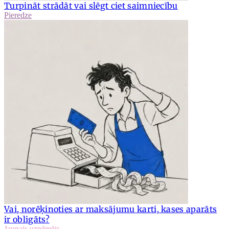
Turpināt strādāt vai slēgt ciet saimniecību
Pieredze
Vai, norēķinoties ar maksājumu karti, kases aparāts
ir obligāts?
Jaunais uzņēmējs