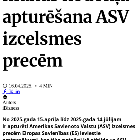
apturēšana ASV
izcelsmes
precēm
16.04.2025. • 4 MIN
Autors
iBizness
No 2025.gada 15.aprīļa līdz 2025.gada 14.jūlijam
ir apturēti Amerikas Savienoto Valstu (ASV) izcelsmes
precēm Eiropas Savienības (ES) ieviestie
pretpasākumi, kas tika noteikti kā atbilde uz ASV