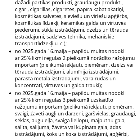
dažādi pārtikas produkti, graudaugu produkti,
cigāri, cigarillas, cigaretes, papīra kabatlakatiņi,
kosmētikas salvetes, sieviešu un vīriešu apģērbs,
kosmētikas līdzekļi, keramikas galda un virtuves
piederumi, stikla izstrādājumi, dzelzs un tērauda
izstrādājumi, sadzīves tehnika, mehāniskie
transportlīdzekļi u. c.);
no 2025.gada 16.maija – papildu muitas nodokli
ar 25% likmi regulas 2.pielikumā norādīto ražojumu
importam (pielikumā iekļauti, piemēram, dzelzs vai
tērauda izstrādājumi, alumīnija izstrādājumi,
parastā metāla izstrādājumi, vara rūdas un
koncentrāti, virtuves un galda trauki);
no 2025.gada 16.maija – papildu muitas nodokli
ar 25% likmi regulas 3.pielikumā uzskaitīto
ražojumu importam (pielikumā iekļauti, piemēram,
svaigi, žāvēti augļi un dārzeņi, garšvielas, graudaugi,
sēklas, augu eļļa, svaiga liellopu, mājputnu gaļa,
sālīta, sālījumā, žāvēta vai kūpināta gaļa, ādas
izstrādājumi, koks un koka izstrādājumi, apģērbi,