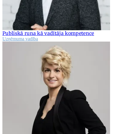
Publiskā runa kā vadītāja kompetence
Uzņēmuma vadība