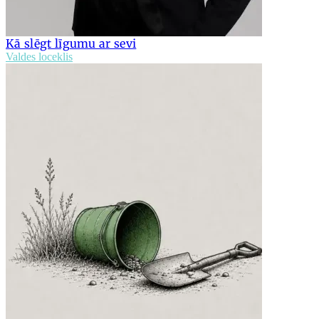
Kā slēgt līgumu ar sevi
Valdes loceklis