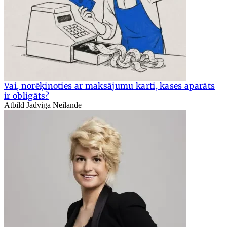
Vai, norēķinoties ar maksājumu karti, kases aparāts
ir obligāts?
Atbild Jadviga Neilande