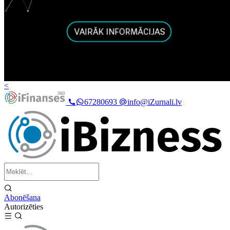
<
67280693
info@iZurnali.lv
Abonēšana
Autorizēties