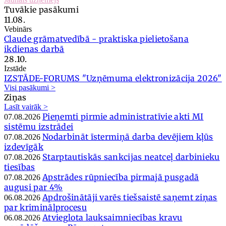
Tuvākie pasākumi
11.08.
Vebinārs
Claude grāmatvedībā - praktiska pielietošana
ikdienas darbā
28.10.
Izstāde
IZSTĀDE-FORUMS "Uzņēmuma elektronizācija 2026"
Visi pasākumi >
Ziņas
Lasīt vairāk >
Pieņemti pirmie administratīvie akti MI
07.08.2026
sistēmu izstrādei
Nodarbināt īstermiņā darba devējiem kļūs
07.08.2026
izdevīgāk
Starptautiskās sankcijas neatceļ darbinieku
07.08.2026
tiesības
Apstrādes rūpniecība pirmajā pusgadā
07.08.2026
augusi par 4%
Apdrošinātāji varēs tiešsaistē saņemt ziņas
06.08.2026
par kriminālprocesu
Atvieglota lauksaimniecības kravu
06.08.2026