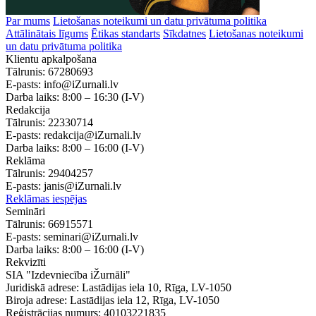
Par mums
Lietošanas noteikumi un datu privātuma politika
Attālinātais līgums
Ētikas standarts
Sīkdatnes
Lietošanas noteikumi
un datu privātuma politika
Klientu apkalpošana
Tālrunis:
67280693
E-pasts:
info@iZurnali.lv
Darba laiks:
8:00 – 16:30
(I-V)
Redakcija
Tālrunis:
22330714
E-pasts:
redakcija@iZurnali.lv
Darba laiks:
8:00 – 16:00
(I-V)
Reklāma
Tālrunis:
29404257
E-pasts:
janis@iZurnali.lv
Reklāmas iespējas
Semināri
Tālrunis:
66915571
E-pasts:
seminari@iZurnali.lv
Darba laiks:
8:00 – 16:00
(I-V)
Rekvizīti
SIA "Izdevniecība iŽurnāli"
Juridiskā adrese: Lastādijas iela 10, Rīga, LV-1050
Biroja adrese: Lastādijas iela 12, Rīga, LV-1050
Reģistrācijas numurs: 40103221835