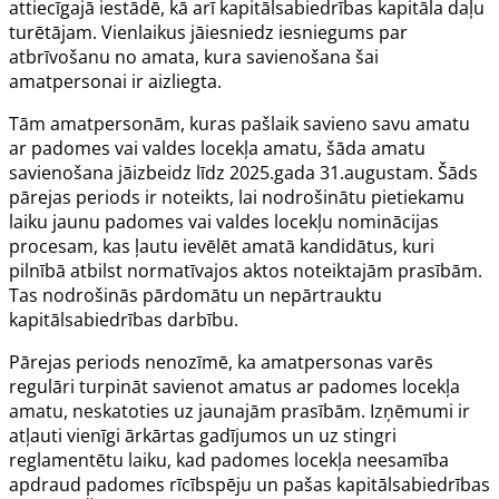
attiecīgajā iestādē, kā arī kapitālsabiedrības kapitāla daļu
turētājam. Vienlaikus jāiesniedz iesniegums par
atbrīvošanu no amata, kura savienošana šai
amatpersonai ir aizliegta.
Tām amatpersonām, kuras pašlaik savieno savu amatu
ar padomes vai valdes locekļa amatu, šāda amatu
savienošana jāizbeidz līdz 2025.gada 31.augustam. Šāds
pārejas periods ir noteikts, lai nodrošinātu pietiekamu
laiku jaunu padomes vai valdes locekļu nominācijas
procesam, kas ļautu ievēlēt amatā kandidātus, kuri
pilnībā atbilst normatīvajos aktos noteiktajām prasībām.
Tas nodrošinās pārdomātu un nepārtrauktu
kapitālsabiedrības darbību.
Pārejas periods nenozīmē, ka amatpersonas varēs
regulāri turpināt savienot amatus ar padomes locekļa
amatu, neskatoties uz jaunajām prasībām. Izņēmumi ir
atļauti vienīgi ārkārtas gadījumos un uz stingri
reglamentētu laiku, kad padomes locekļa neesamība
apdraud padomes rīcībspēju un pašas kapitālsabiedrības