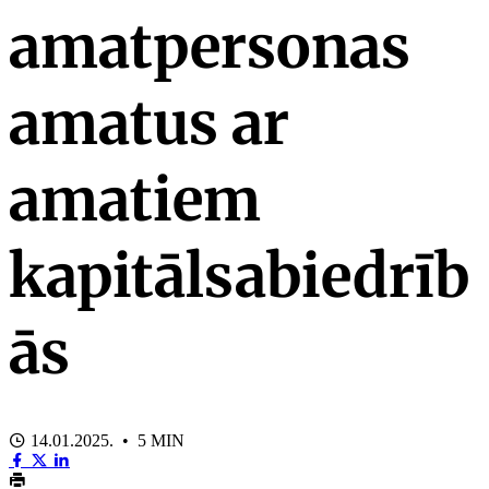
amatpersonas
amatus ar
amatiem
kapitālsabiedrīb
ās
14.01.2025. • 5 MIN