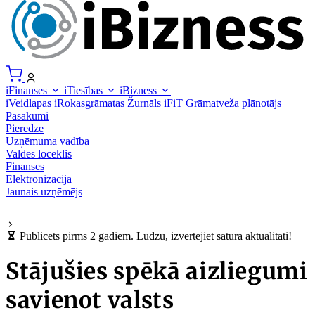
iFinanses
iTiesības
iBizness
iVeidlapas
iRokasgrāmatas
Žurnāls iFiT
Grāmatveža plānotājs
Pasākumi
Pieredze
Uzņēmuma vadība
Valdes loceklis
Finanses
Elektronizācija
Jaunais uzņēmējs
Publicēts pirms 2 gadiem. Lūdzu, izvērtējiet satura aktualitāti!
Stājušies spēkā aizliegumi
savienot valsts