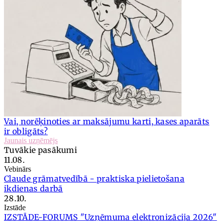
Vai, norēķinoties ar maksājumu karti, kases aparāts
ir obligāts?
Jaunais uzņēmējs
Tuvākie pasākumi
11.08.
Vebinārs
Claude grāmatvedībā - praktiska pielietošana
ikdienas darbā
28.10.
Izstāde
IZSTĀDE-FORUMS "Uzņēmuma elektronizācija 2026"