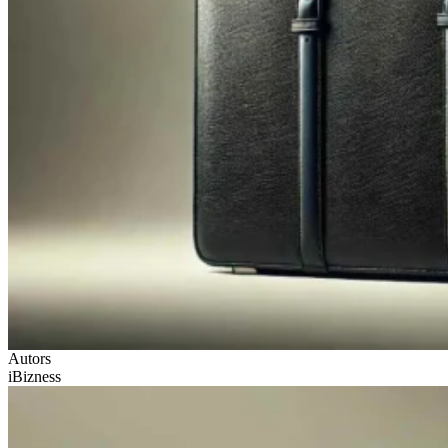
Autors
iBizness