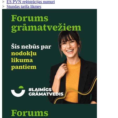
>
ES PVN reģistrācijas numuri
>
Stundas tarifa likmes