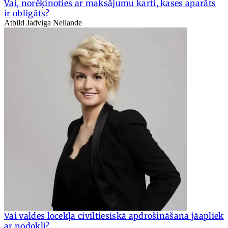
Vai, norēķinoties ar maksājumu karti, kases aparāts
ir obligāts?
Atbild Jadviga Neilande
Vai valdes locekļa civiltiesiskā apdrošināšana jāapliek
ar nodokli?