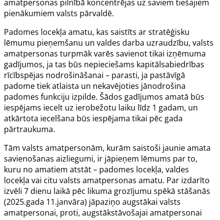
amatpersonas pilnībā koncentrējas uz saviem tiešajiem
pienākumiem valsts pārvaldē.
Padomes locekļa amatu, kas saistīts ar stratēģisku
lēmumu pieņemšanu un valdes darba uzraudzību, valsts
amatpersonas turpmāk varēs savienot tikai izņēmuma
gadījumos, ja tas būs nepieciešams kapitālsabiedrības
rīcībspējas nodrošināšanai – parasti, ja pastāvīgā
padome tiek atlaista un nekavējoties jānodrošina
padomes funkciju izpilde. Šādos gadījumos amatā būs
iespējams iecelt uz ierobežotu laiku līdz 1 gadam, un
atkārtota iecelšana būs iespējama tikai pēc gada
pārtraukuma.
Tām valsts amatpersonām, kurām saistoši jaunie amata
savienošanas aizliegumi, ir jāpieņem lēmums par to,
kuru no amatiem atstāt – padomes locekļa, valdes
locekļa vai citu valsts amatpersonas amatu. Par izdarīto
izvēli 7 dienu laikā pēc likuma grozījumu spēkā stāšanās
(2025.gada 11.janvāra) jāpaziņo augstākai valsts
amatpersonai, proti, augstākstāvošajai amatpersonai