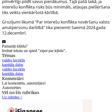
pilnvērtīgi pildīt savus pienākumus. Tajā pašā laikā, ja
interešu konflikta risks būs minimāls, atļaujas piešķiršana
tiks veikta vienkāršotā kārtībā.
Grozījumi
likumā
“Par interešu konflikta novēršanu valsts
amatpersonu darbībā” tika pieņemti Saeimā 2024.gada
12.decembrī.
Pamanīji kļūdu?
Iezīmē tekstu un spied "ziņot par kļūdu".
Tēmas
valdes loceklis
kapitāla daļas
valdes loceklis
kapitāla daļas
Komentāri
Lai komentētu, autorizējies!
Autorizēties
Vēl no šīs rubrikas
Uz rubriku >