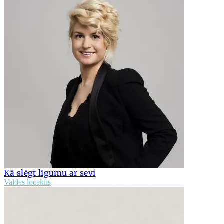
Kā slēgt līgumu ar sevi
Valdes loceklis