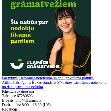
Par mums
Lietošanas noteikumi un datu privātuma politika
Attālinātais līgums
Ētikas standarts
Sīkdatnes
Lietošanas noteikumi
un datu privātuma politika
Klientu apkalpošana
Tālrunis:
67280693
E-pasts:
info@iZurnali.lv
Darba laiks:
8:00 – 16:30
(I-V)
Redakcija