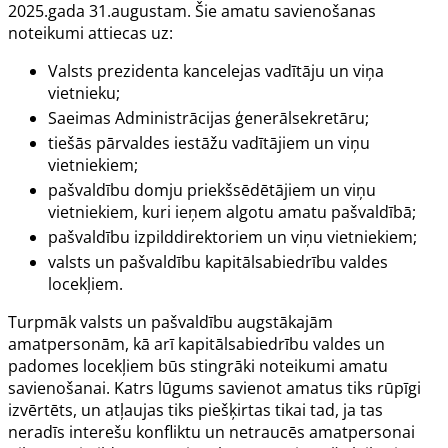
2025.gada 31.augustam. Šie amatu savienošanas
noteikumi attiecas uz:
Valsts prezidenta kancelejas vadītāju un viņa
vietnieku;
Saeimas Administrācijas ģenerālsekretāru;
tiešās pārvaldes iestāžu vadītājiem un viņu
vietniekiem;
pašvaldību domju priekšsēdētājiem un viņu
vietniekiem, kuri ieņem algotu amatu pašvaldībā;
pašvaldību izpilddirektoriem un viņu vietniekiem;
valsts un pašvaldību kapitālsabiedrību valdes
locekļiem.
Turpmāk valsts un pašvaldību augstākajām
amatpersonām, kā arī kapitālsabiedrību valdes un
padomes locekļiem būs stingrāki noteikumi amatu
savienošanai. Katrs lūgums savienot amatus tiks rūpīgi
izvērtēts, un atļaujas tiks piešķirtas tikai tad, ja tas
neradīs interešu konfliktu un netraucēs amatpersonai