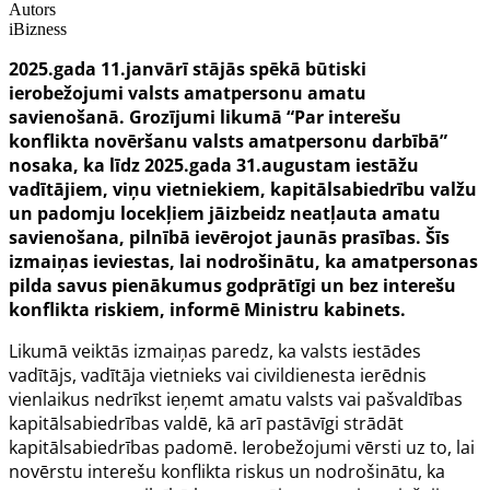
Autors
iBizness
2025.gada 11.janvārī stājās spēkā būtiski
ierobežojumi valsts amatpersonu amatu
savienošanā. Grozījumi likumā “Par interešu
konflikta novēršanu valsts amatpersonu darbībā”
nosaka, ka līdz 2025.gada 31.augustam iestāžu
vadītājiem, viņu vietniekiem, kapitālsabiedrību valžu
un padomju locekļiem jāizbeidz neatļauta amatu
savienošana, pilnībā ievērojot jaunās prasības. Šīs
izmaiņas ieviestas, lai nodrošinātu, ka amatpersonas
pilda savus pienākumus godprātīgi un bez interešu
konflikta riskiem, informē Ministru kabinets.
Likumā veiktās izmaiņas paredz, ka valsts iestādes
vadītājs, vadītāja vietnieks vai civildienesta ierēdnis
vienlaikus nedrīkst ieņemt amatu valsts vai pašvaldības
kapitālsabiedrības valdē, kā arī pastāvīgi strādāt
kapitālsabiedrības padomē. Ierobežojumi vērsti uz to, lai
novērstu interešu konflikta riskus un nodrošinātu, ka