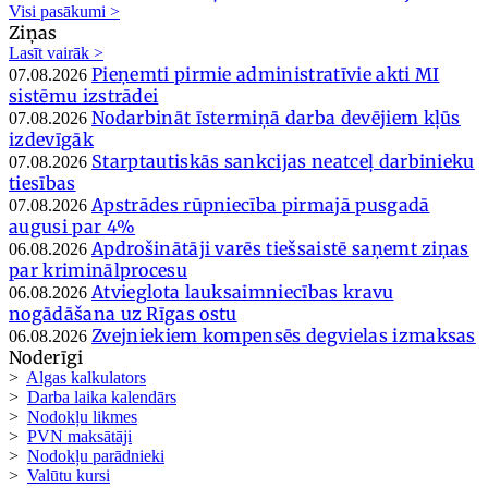
Visi pasākumi >
Ziņas
Lasīt vairāk >
Pieņemti pirmie administratīvie akti MI
07.08.2026
sistēmu izstrādei
Nodarbināt īstermiņā darba devējiem kļūs
07.08.2026
izdevīgāk
Starptautiskās sankcijas neatceļ darbinieku
07.08.2026
tiesības
Apstrādes rūpniecība pirmajā pusgadā
07.08.2026
augusi par 4%
Apdrošinātāji varēs tiešsaistē saņemt ziņas
06.08.2026
par kriminālprocesu
Atvieglota lauksaimniecības kravu
06.08.2026
nogādāšana uz Rīgas ostu
Zvejniekiem kompensēs degvielas izmaksas
06.08.2026
Noderīgi
>
Algas kalkulators
>
Darba laika kalendārs
>
Nodokļu likmes
>
PVN maksātāji
>
Nodokļu parādnieki
>
Valūtu kursi