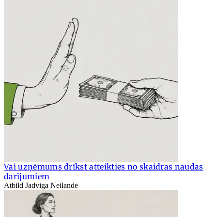
Vai uzņēmums drīkst atteikties no skaidras naudas
darījumiem
Atbild Jadviga Neilande