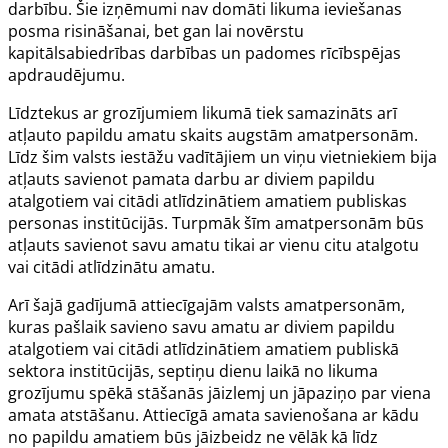
darbību. Šie izņēmumi nav domāti likuma ieviešanas
posma risināšanai, bet gan lai novērstu
kapitālsabiedrības darbības un padomes rīcībspējas
apdraudējumu.
Līdztekus ar grozījumiem likumā tiek samazināts arī
atļauto papildu amatu skaits augstām amatpersonām.
Līdz šim valsts iestāžu vadītājiem un viņu vietniekiem bija
atļauts savienot pamata darbu ar diviem papildu
atalgotiem vai citādi atlīdzinātiem amatiem publiskas
personas institūcijās. Turpmāk šīm amatpersonām būs
atļauts savienot savu amatu tikai ar vienu citu atalgotu
vai citādi atlīdzinātu amatu.
Arī šajā gadījumā attiecīgajām valsts amatpersonām,
kuras pašlaik savieno savu amatu ar diviem papildu
atalgotiem vai citādi atlīdzinātiem amatiem publiskā
sektora institūcijās, septiņu dienu laikā no likuma
grozījumu spēkā stāšanās jāizlemj un jāpaziņo par viena
amata atstāšanu. Attiecīgā amata savienošana ar kādu
no papildu amatiem būs jāizbeidz ne vēlāk kā līdz