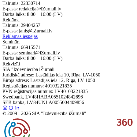
Tālrunis:
22330714
E-pasts:
redakcija@iZurnali.lv
Darba laiks:
8:00 – 16:00
(I-V)
Reklāma
Tālrunis:
29404257
E-pasts:
janis@iZurnali.lv
Reklāmas iespējas
Semināri
Tālrunis:
66915571
E-pasts:
seminari@iZurnali.lv
Darba laiks:
8:00 – 16:00
(I-V)
Rekvizīti
SIA "Izdevniecība iŽurnāli"
Juridiskā adrese: Lastādijas iela 10, Rīga, LV-1050
Biroja adrese: Lastādijas iela 12, Rīga, LV-1050
Reģistrācijas numurs: 40103221835
PVN reģistrācijas numurs: LV40103221835
Swedbank, LV48HABA0551024842696
SEB banka, LV84UNLA0055004409856
© 2009 - 2026 SIA "Izdevniecība iŽurnāli"