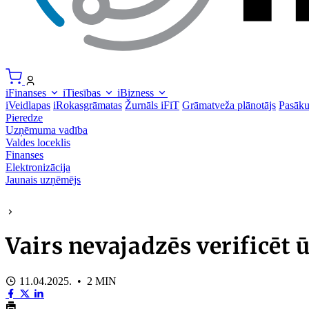
iFinanses
iTiesības
iBizness
iVeidlapas
iRokasgrāmatas
Žurnāls iFiT
Grāmatveža plānotājs
Pasāk
Pieredze
Uzņēmuma vadība
Valdes loceklis
Finanses
Elektronizācija
Jaunais uzņēmējs
Vairs nevajadzēs verificēt 
11.04.2025. • 2 MIN