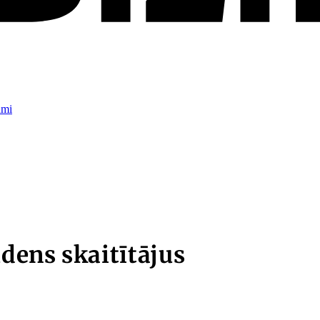
umi
ūdens skaitītājus