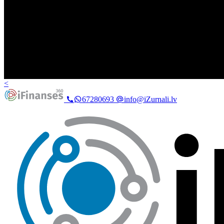
<
67280693
info@iZurnali.lv