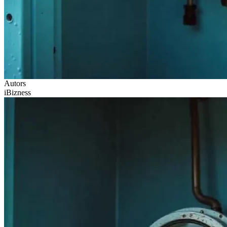
Autors
iBizness