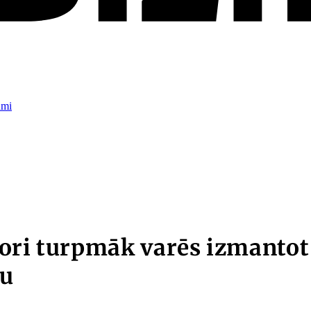
umi
ori turpmāk varēs izmantot
mu