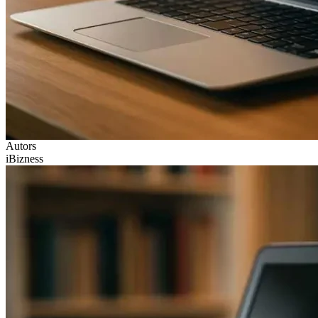
Autors
iBizness