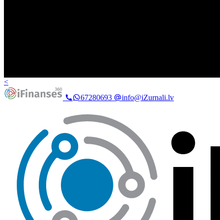
<
67280693
info@iZurnali.lv