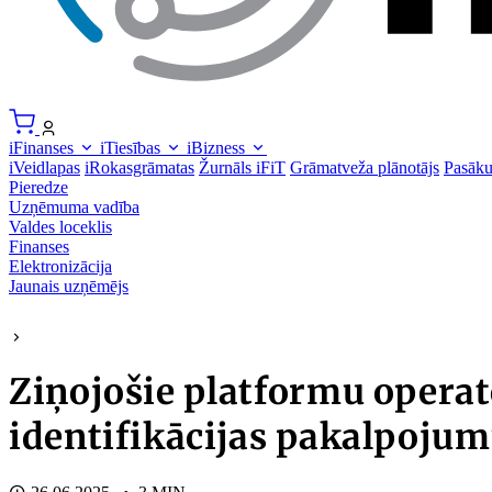
iFinanses
iTiesības
iBizness
iVeidlapas
iRokasgrāmatas
Žurnāls iFiT
Grāmatveža plānotājs
Pasāk
Pieredze
Uzņēmuma vadība
Valdes loceklis
Finanses
Elektronizācija
Jaunais uzņēmējs
Ziņojošie platformu operat
identifikācijas pakalpoju