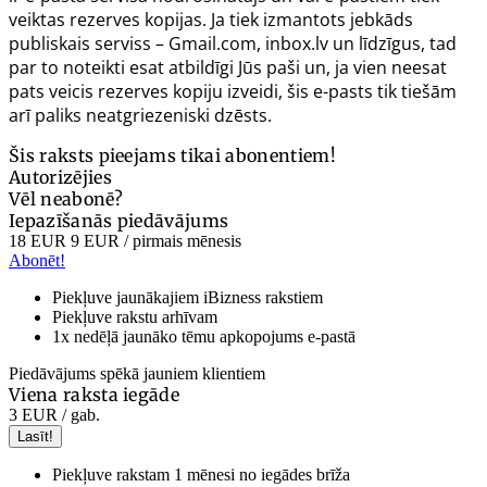
veiktas rezerves kopijas. Ja tiek izmantots jebkāds
publiskais serviss – Gmail.com, inbox.lv un līdzīgus, tad
par to noteikti esat atbildīgi Jūs paši un, ja vien neesat
pats veicis rezerves kopiju izveidi, šis e-pasts tik tiešām
arī paliks neatgriezeniski dzēsts.
Šis raksts pieejams tikai abonentiem!
Autorizējies
Vēl neabonē?
Iepazīšanās piedāvājums
18 EUR
9 EUR
/ pirmais mēnesis
Abonēt!
Piekļuve jaunākajiem iBizness rakstiem
Piekļuve rakstu arhīvam
1x nedēļā jaunāko tēmu apkopojums e-pastā
Piedāvājums spēkā jauniem klientiem
Viena raksta iegāde
3 EUR
/ gab.
Lasīt!
Piekļuve rakstam 1 mēnesi no iegādes brīža