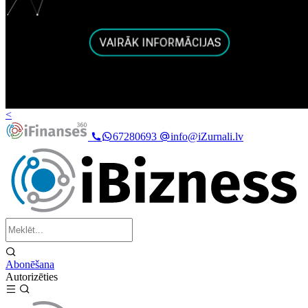
<
67280693
info@iZurnali.lv
Abonēšana
Autorizēties