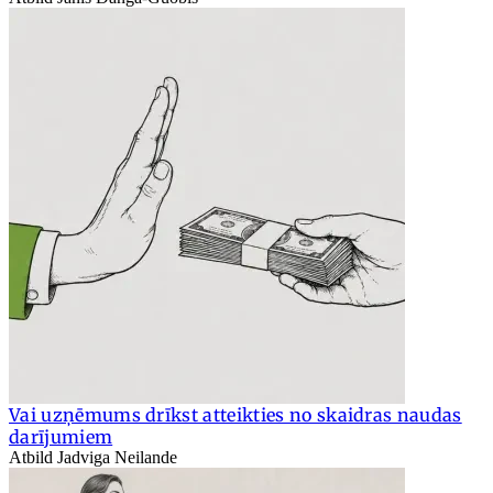
Vai uzņēmums drīkst atteikties no skaidras naudas
darījumiem
Atbild Jadviga Neilande