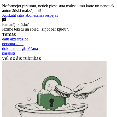
Noformējot pirkumu, netiek piesaistīta maksājumu karte un nenotiek
automātiski maksājumi!
Apskatīt citas abonēšanas iespējas
Pamanīji kļūdu?
Iezīmē tekstu un spied "ziņot par kļūdu".
Tēmas
datu aizsardzība
personas dati
dokumentu glabāšana
paraksts
Vēl no šīs rubrikas