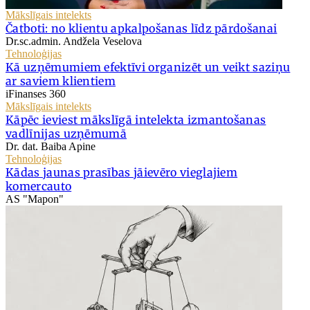
Mākslīgais intelekts
Čatboti: no klientu apkalpošanas līdz pārdošanai
Dr.sc.admin. Andžela Veselova
Tehnoloģijas
Kā uzņēmumiem efektīvi organizēt un veikt saziņu
ar saviem klientiem
iFinanses 360
Mākslīgais intelekts
Kāpēc ieviest mākslīgā intelekta izmantošanas
vadlīnijas uzņēmumā
Dr. dat. Baiba Apine
Tehnoloģijas
Kādas jaunas prasības jāievēro vieglajiem
komercauto
AS "Mapon"