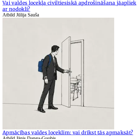
Vai valdes locekļa civiltiesiskā apdrošināšana jāapliek
ar nodokli?
Atbild Jūlija Sauša
Apmācības valdes loceklim: vai drīkst tās apmaksāt?
Atbild Jānis Danga-Guobis