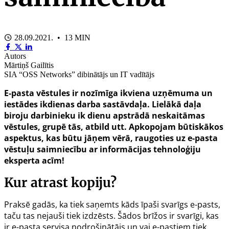
28.09.2021. • 13 MIN
Autors
Mārtiņš Gailītis
SIA “OSS Networks” dibinātājs un IT vadītājs
E-pasta vēstules ir nozīmīga ikviena uzņēmuma un
iestādes ikdienas darba sastāvdaļa. Lielākā daļa
biroju darbinieku ik dienu apstrādā neskaitāmas
vēstules, grupē tās, atbild utt. Apkopojam būtiskākos
aspektus, kas būtu jāņem vērā, raugoties uz e-pasta
vēstuļu saimniecību ar informācijas tehnoloģiju
eksperta acīm!
Kur atrast kopiju?
Praksē gadās, ka tiek saņemts kāds īpaši svarīgs e-pasts,
taču tas nejauši tiek izdzēsts. Šādos brīžos ir svarīgi, kas
ir e-pasta servisa nodrošinātājs un vai e-pastiem tiek