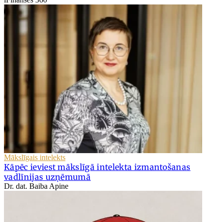
Mākslīgais intelekts
Kāpēc ieviest mākslīgā intelekta izmantošanas
vadlīnijas uzņēmumā
Dr. dat. Baiba Apine