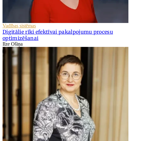
Vadības sistēmas
Digitālie rīki efektīvai pakalpojumu procesu
optimizēšanai
Ilze Ošiņa