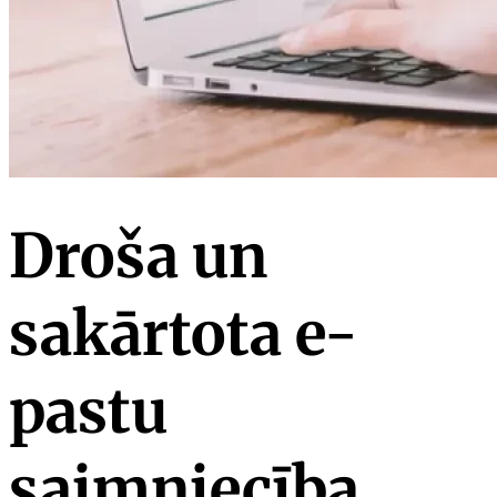
Droša un
sakārtota e-
pastu
saimniecība