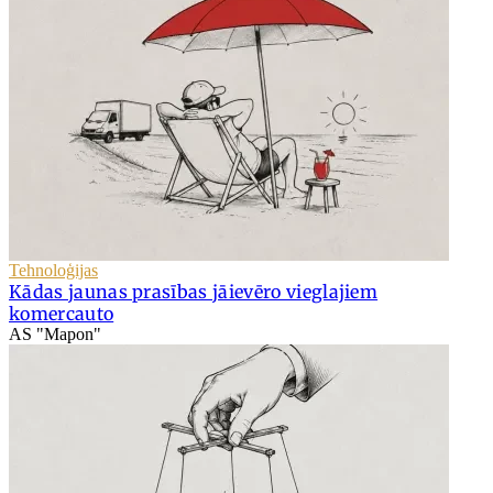
Tehnoloģijas
Kādas jaunas prasības jāievēro vieglajiem
komercauto
AS "Mapon"