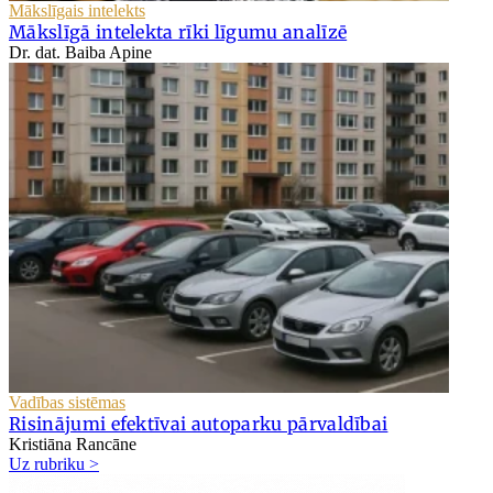
Mākslīgais intelekts
Mākslīgā intelekta rīki līgumu analīzē
Dr. dat. Baiba Apine
Vadības sistēmas
Risinājumi efektīvai autoparku pārvaldībai
Kristiāna Rancāne
Uz rubriku >