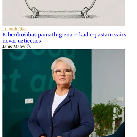
Tehnoloģijas
Kiberdrošības pamathigiēna – kad e-pastam vairs
nevar uzticēties
Jānis Matēvičs