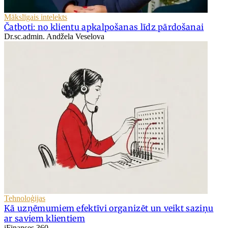
Mākslīgais intelekts
Čatboti: no klientu apkalpošanas līdz pārdošanai
Dr.sc.admin. Andžela Veselova
Tehnoloģijas
Kā uzņēmumiem efektīvi organizēt un veikt saziņu
ar saviem klientiem
iFinanses 360