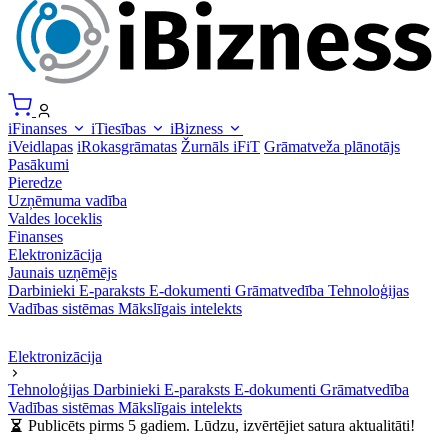
iFinanses
iTiesības
iBizness
iVeidlapas
iRokasgrāmatas
Žurnāls iFiT
Grāmatveža plānotājs
Pasākumi
Pieredze
Uzņēmuma vadība
Valdes loceklis
Finanses
Elektronizācija
Jaunais uzņēmējs
Darbinieki
E-paraksts
E-dokumenti
Grāmatvedība
Tehnoloģijas
Vadības sistēmas
Mākslīgais intelekts
Elektronizācija
Tehnoloģijas
Darbinieki
E-paraksts
E-dokumenti
Grāmatvedība
Vadības sistēmas
Mākslīgais intelekts
Publicēts pirms 5 gadiem. Lūdzu, izvērtējiet satura aktualitāti!