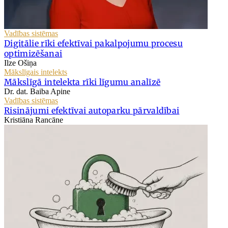
Vadības sistēmas
Digitālie rīki efektīvai pakalpojumu procesu
optimizēšanai
Ilze Ošiņa
Mākslīgais intelekts
Mākslīgā intelekta rīki līgumu analīzē
Dr. dat. Baiba Apine
Vadības sistēmas
Risinājumi efektīvai autoparku pārvaldībai
Kristiāna Rancāne