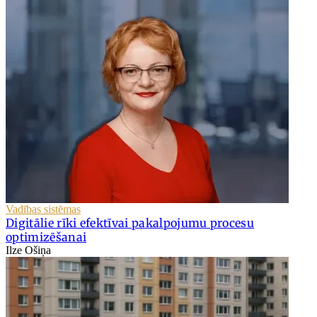
Vadības sistēmas
Digitālie rīki efektīvai pakalpojumu procesu
optimizēšanai
Ilze Ošiņa