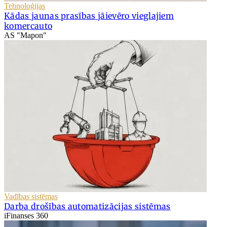
Tehnoloģijas
Kādas jaunas prasības jāievēro vieglajiem
komercauto
AS "Mapon"
Vadības sistēmas
Darba drošības automatizācijas sistēmas
iFinanses 360