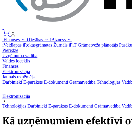
iFinanses
iTiesības
iBizness
iVeidlapas
iRokasgrāmatas
Žurnāls iFiT
Grāmatveža plānotājs
Pasāk
Pieredze
Uzņēmuma vadība
Valdes loceklis
Finanses
Elektronizācija
Jaunais uzņēmējs
Darbinieki
E-paraksts
E-dokumenti
Grāmatvedība
Tehnoloģijas
Vadīb
Elektronizācija
Tehnoloģijas
Darbinieki
E-paraksts
E-dokumenti
Grāmatvedība
Vadīb
Kā uzņēmumiem efektīvi or