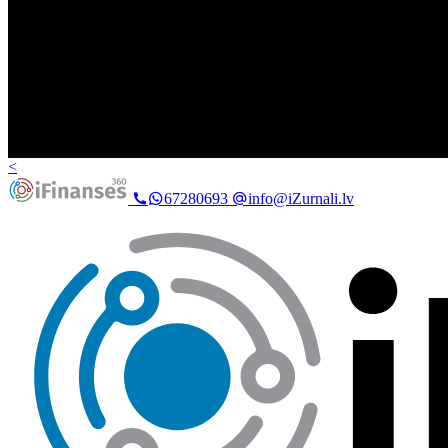
<
67280693
info@iZurnali.lv