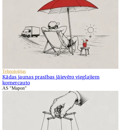
Tehnoloģijas
Kādas jaunas prasības jāievēro vieglajiem
komercauto
AS "Mapon"