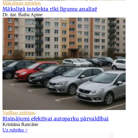
Mākslīgais intelekts
Mākslīgā intelekta rīki līgumu analīzē
Dr. dat. Baiba Apine
Vadības sistēmas
Risinājumi efektīvai autoparku pārvaldībai
Kristiāna Rancāne
Uz rubriku >