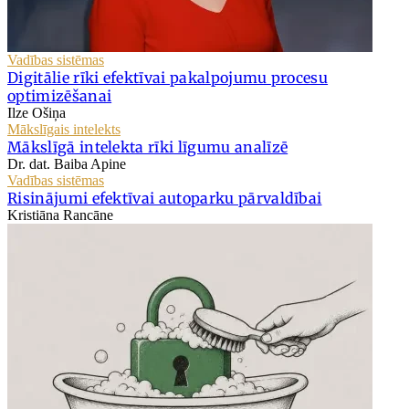
Vadības sistēmas
Digitālie rīki efektīvai pakalpojumu procesu
optimizēšanai
Ilze Ošiņa
Mākslīgais intelekts
Mākslīgā intelekta rīki līgumu analīzē
Dr. dat. Baiba Apine
Vadības sistēmas
Risinājumi efektīvai autoparku pārvaldībai
Kristiāna Rancāne