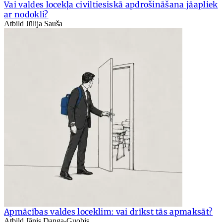
Vai valdes locekļa civiltiesiskā apdrošināšana jāapliek
ar nodokli?
Atbild Jūlija Sauša
Apmācības valdes loceklim: vai drīkst tās apmaksāt?
Atbild Jānis Danga-Guobis