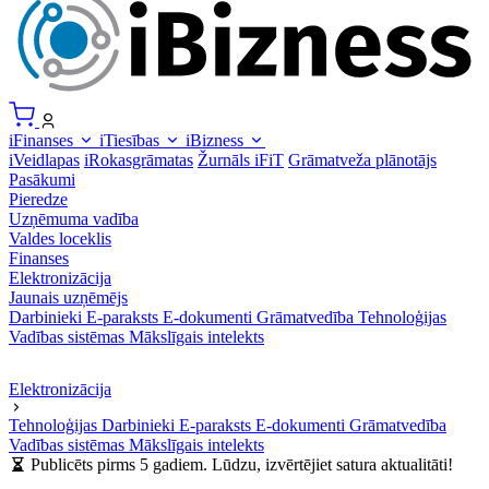
iFinanses
iTiesības
iBizness
iVeidlapas
iRokasgrāmatas
Žurnāls iFiT
Grāmatveža plānotājs
Pasākumi
Pieredze
Uzņēmuma vadība
Valdes loceklis
Finanses
Elektronizācija
Jaunais uzņēmējs
Darbinieki
E-paraksts
E-dokumenti
Grāmatvedība
Tehnoloģijas
Vadības sistēmas
Mākslīgais intelekts
Elektronizācija
Tehnoloģijas
Darbinieki
E-paraksts
E-dokumenti
Grāmatvedība
Vadības sistēmas
Mākslīgais intelekts
Publicēts pirms 5 gadiem. Lūdzu, izvērtējiet satura aktualitāti!