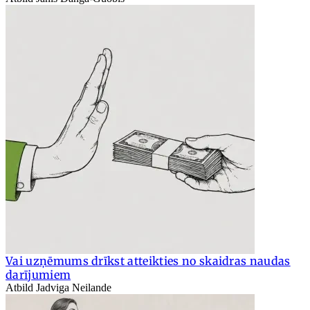
Vai uzņēmums drīkst atteikties no skaidras naudas
darījumiem
Atbild Jadviga Neilande