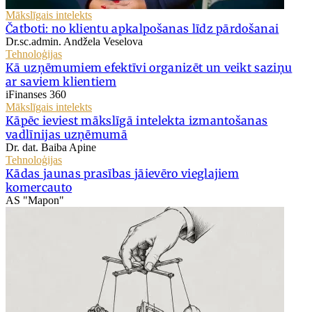
Mākslīgais intelekts
Čatboti: no klientu apkalpošanas līdz pārdošanai
Dr.sc.admin. Andžela Veselova
Tehnoloģijas
Kā uzņēmumiem efektīvi organizēt un veikt saziņu
ar saviem klientiem
iFinanses 360
Mākslīgais intelekts
Kāpēc ieviest mākslīgā intelekta izmantošanas
vadlīnijas uzņēmumā
Dr. dat. Baiba Apine
Tehnoloģijas
Kādas jaunas prasības jāievēro vieglajiem
komercauto
AS "Mapon"