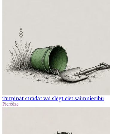
Turpināt strādāt vai slēgt ciet saimniecību
Pieredze