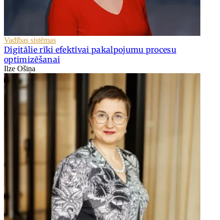
Vadības sistēmas
Digitālie rīki efektīvai pakalpojumu procesu
optimizēšanai
Ilze Ošiņa