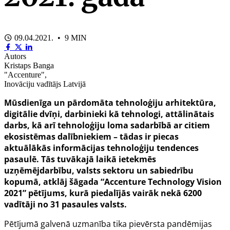
09.04.2021. • 9 MIN
Autors
Kristaps Banga
"Accenture",
Inovāciju vadītājs Latvijā
Mūsdienīga un pārdomāta tehnoloģiju arhitektūra,
digitālie dvīņi, darbinieki kā tehnologi, attālinātais
darbs, kā arī tehnoloģiju loma sadarbībā ar citiem
ekosistēmas dalībniekiem – tādas ir piecas
aktuālākās informācijas tehnoloģiju tendences
pasaulē. Tās tuvākajā laikā ietekmēs
uzņēmējdarbību, valsts sektoru un sabiedrību
kopumā, atklāj šāgada “Accenture Technology Vision
2021” pētījums, kurā piedalījās
vairāk nekā 6200
vadītāji no 31 pasaules valsts.
Pētījumā galvenā uzmanība tika pievērsta pandēmijas