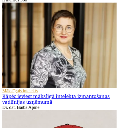
Mākslīgais intelekts
Kāpēc ieviest mākslīgā intelekta izmantošanas
vadlīnijas uzņēmumā
Dr. dat. Baiba Apine