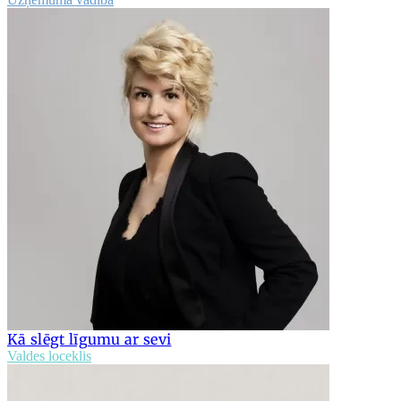
Kā slēgt līgumu ar sevi
Valdes loceklis