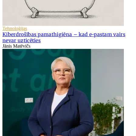
Tehnoloģijas
Kiberdrošības pamathigiēna – kad e-pastam vairs
nevar uzticēties
Jānis Matēvičs