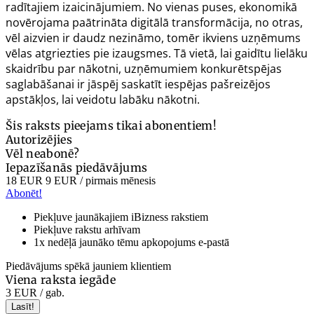
radītajiem izaicinājumiem. No vienas puses, ekonomikā
novērojama paātrināta digitālā transformācija, no otras,
vēl aizvien ir daudz nezināmo, tomēr ikviens uzņēmums
vēlas atgriezties pie izaugsmes. Tā vietā, lai gaidītu lielāku
skaidrību par nākotni, uzņēmumiem konkurētspējas
saglabāšanai ir jāspēj saskatīt iespējas pašreizējos
apstākļos, lai veidotu labāku nākotni.
Šis raksts pieejams tikai abonentiem!
Autorizējies
Vēl neabonē?
Iepazīšanās piedāvājums
18 EUR
9 EUR
/ pirmais mēnesis
Abonēt!
Piekļuve jaunākajiem iBizness rakstiem
Piekļuve rakstu arhīvam
1x nedēļā jaunāko tēmu apkopojums e-pastā
Piedāvājums spēkā jauniem klientiem
Viena raksta iegāde
3 EUR
/ gab.
Lasīt!