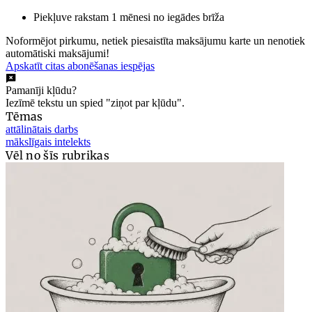
Piekļuve rakstam 1 mēnesi no iegādes brīža
Noformējot pirkumu, netiek piesaistīta maksājumu karte un nenotiek
automātiski maksājumi!
Apskatīt citas abonēšanas iespējas
Pamanīji kļūdu?
Iezīmē tekstu un spied "ziņot par kļūdu".
Tēmas
attālinātais darbs
mākslīgais intelekts
Vēl no šīs rubrikas