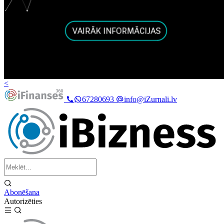
<
67280693
info@iZurnali.lv
Abonēšana
Autorizēties