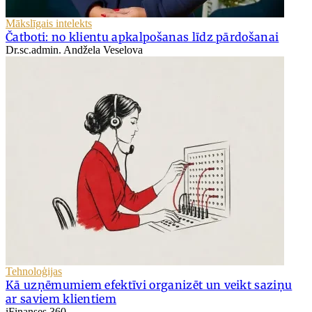
Mākslīgais intelekts
Čatboti: no klientu apkalpošanas līdz pārdošanai
Dr.sc.admin. Andžela Veselova
Tehnoloģijas
Kā uzņēmumiem efektīvi organizēt un veikt saziņu
ar saviem klientiem
iFinanses 360