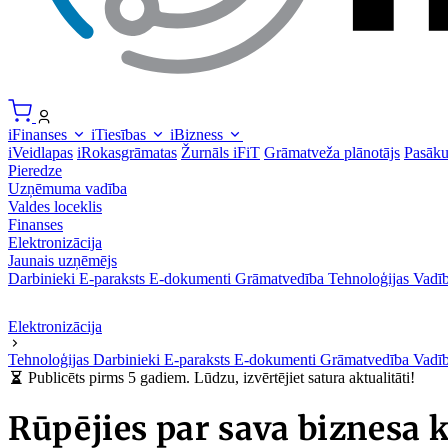
iFinanses
iTiesības
iBizness
iVeidlapas
iRokasgrāmatas
Žurnāls iFiT
Grāmatveža plānotājs
Pasāk
Pieredze
Uzņēmuma vadība
Valdes loceklis
Finanses
Elektronizācija
Jaunais uzņēmējs
Darbinieki
E-paraksts
E-dokumenti
Grāmatvedība
Tehnoloģijas
Vadīb
Elektronizācija
Tehnoloģijas
Darbinieki
E-paraksts
E-dokumenti
Grāmatvedība
Vadīb
Publicēts pirms 5 gadiem. Lūdzu, izvērtējiet satura aktualitāti!
Rūpējies par sava biznesa k