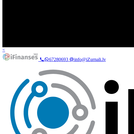
<
67280693
info@iZurnali.lv