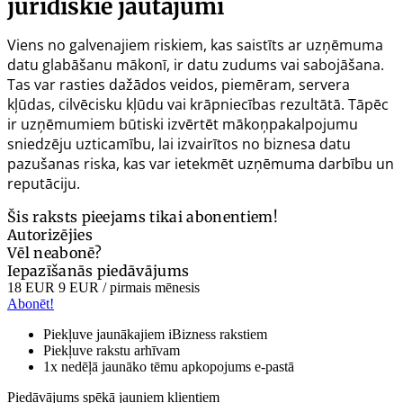
juridiskie jautājumi
Viens no galvenajiem riskiem, kas saistīts ar uzņēmuma
datu glabāšanu mākonī, ir datu zudums vai sabojāšana.
Tas var rasties dažādos veidos, piemēram, servera
kļūdas, cilvēcisku kļūdu vai krāpniecības rezultātā. Tāpēc
ir uzņēmumiem būtiski izvērtēt mākoņpakalpojumu
sniedzēju uzticamību, lai izvairītos no biznesa datu
pazušanas riska, kas var ietekmēt uzņēmuma darbību un
reputāciju.
Šis raksts pieejams tikai abonentiem!
Autorizējies
Vēl neabonē?
Iepazīšanās piedāvājums
18 EUR
9 EUR
/ pirmais mēnesis
Abonēt!
Piekļuve jaunākajiem iBizness rakstiem
Piekļuve rakstu arhīvam
1x nedēļā jaunāko tēmu apkopojums e-pastā
Piedāvājums spēkā jauniem klientiem