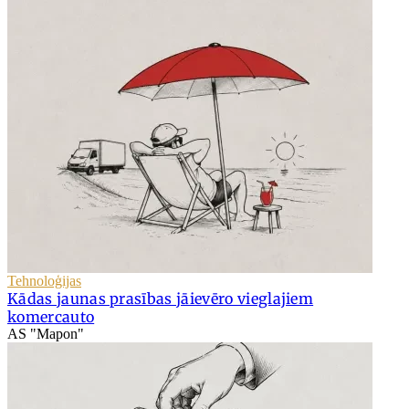
Tehnoloģijas
Kādas jaunas prasības jāievēro vieglajiem
komercauto
AS "Mapon"