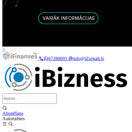
<
67280693
info@iZurnali.lv
Abonēšana
Autorizēties