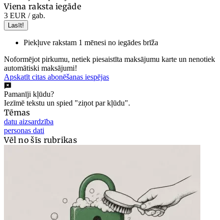
Viena raksta iegāde
3 EUR
/ gab.
Lasīt!
Piekļuve rakstam 1 mēnesi no iegādes brīža
Noformējot pirkumu, netiek piesaistīta maksājumu karte un nenotiek
automātiski maksājumi!
Apskatīt citas abonēšanas iespējas
Pamanīji kļūdu?
Iezīmē tekstu un spied "ziņot par kļūdu".
Tēmas
datu aizsardzība
personas dati
Vēl no šīs rubrikas