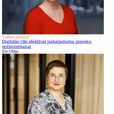
Vadības sistēmas
Digitālie rīki efektīvai pakalpojumu procesu
optimizēšanai
Ilze Ošiņa