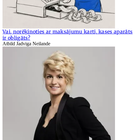
Vai, norēķinoties ar maksājumu karti, kases aparāts
ir obligāts?
Atbild Jadviga Neilande