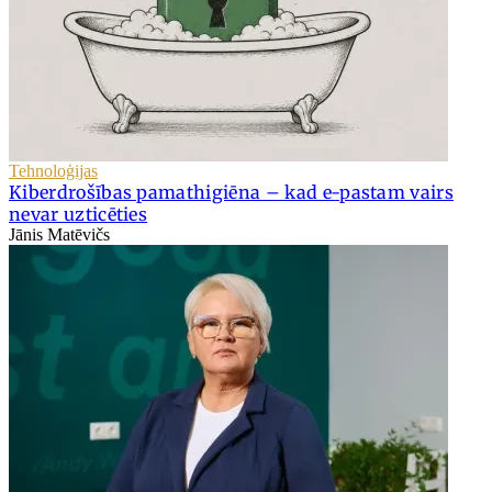
Tehnoloģijas
Kiberdrošības pamathigiēna – kad e-pastam vairs
nevar uzticēties
Jānis Matēvičs