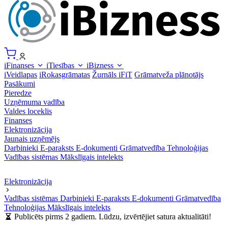
iFinanses
iTiesības
iBizness
iVeidlapas
iRokasgrāmatas
Žurnāls iFiT
Grāmatveža plānotājs
Pasākumi
Pieredze
Uzņēmuma vadība
Valdes loceklis
Finanses
Elektronizācija
Jaunais uzņēmējs
Darbinieki
E-paraksts
E-dokumenti
Grāmatvedība
Tehnoloģijas
Vadības sistēmas
Mākslīgais intelekts
Elektronizācija
Vadības sistēmas
Darbinieki
E-paraksts
E-dokumenti
Grāmatvedība
Tehnoloģijas
Mākslīgais intelekts
Publicēts pirms 2 gadiem. Lūdzu, izvērtējiet satura aktualitāti!