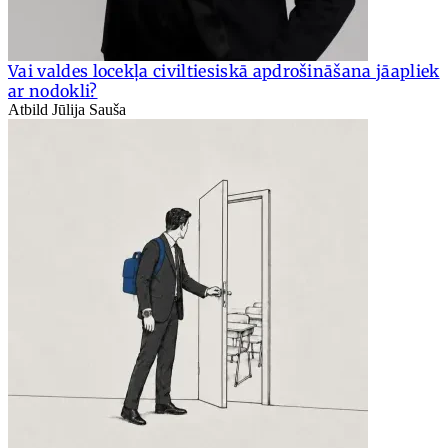
Vai valdes locekļa civiltiesiskā apdrošināšana jāapliek
ar nodokli?
Atbild Jūlija Sauša