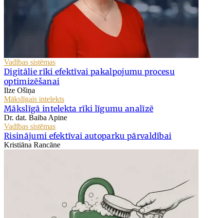
Vadības sistēmas
Digitālie rīki efektīvai pakalpojumu procesu
optimizēšanai
Ilze Ošiņa
Mākslīgais intelekts
Mākslīgā intelekta rīki līgumu analīzē
Dr. dat. Baiba Apine
Vadības sistēmas
Risinājumi efektīvai autoparku pārvaldībai
Kristiāna Rancāne