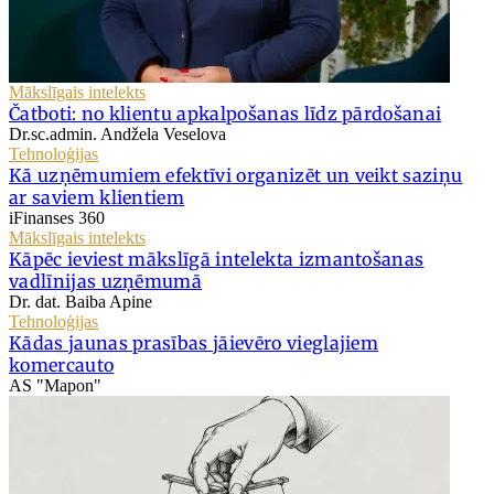
Mākslīgais intelekts
Čatboti: no klientu apkalpošanas līdz pārdošanai
Dr.sc.admin. Andžela Veselova
Tehnoloģijas
Kā uzņēmumiem efektīvi organizēt un veikt saziņu
ar saviem klientiem
iFinanses 360
Mākslīgais intelekts
Kāpēc ieviest mākslīgā intelekta izmantošanas
vadlīnijas uzņēmumā
Dr. dat. Baiba Apine
Tehnoloģijas
Kādas jaunas prasības jāievēro vieglajiem
komercauto
AS "Mapon"