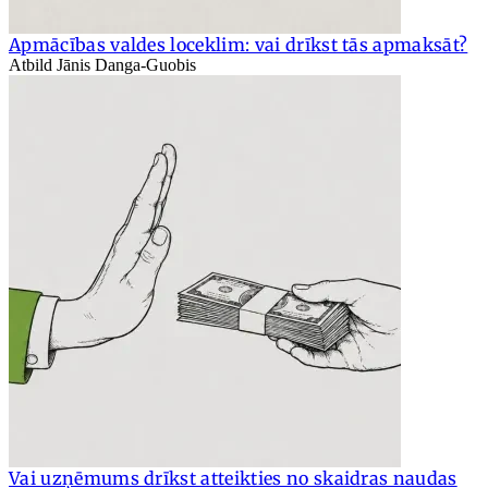
Apmācības valdes loceklim: vai drīkst tās apmaksāt?
Atbild Jānis Danga-Guobis
Vai uzņēmums drīkst atteikties no skaidras naudas