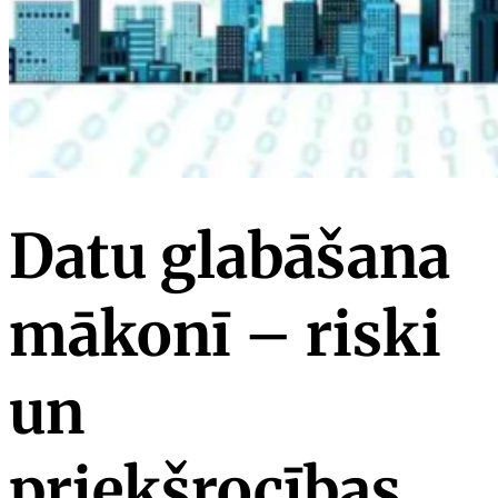
Datu glabāšana
mākonī – riski
un
priekšrocības