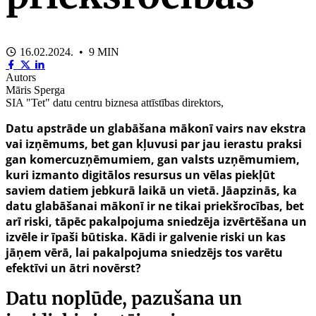
16.02.2024. • 9 MIN
Autors
Māris Sperga
SIA "Tet" datu centru biznesa attīstības direktors,
Datu apstrāde un glabāšana mākonī vairs nav ekstra
vai izņēmums, bet gan kļuvusi par jau ierastu praksi
gan komercuzņēmumiem, gan valsts uzņēmumiem,
kuri izmanto digitālos resursus un vēlas piekļūt
saviem datiem jebkurā laikā un vietā. Jāapzinās, ka
datu glabāšanai mākonī ir ne tikai priekšrocības, bet
arī riski, tāpēc pakalpojuma sniedzēja izvērtēšana un
izvēle ir īpaši būtiska. Kādi ir galvenie riski un kas
jāņem vērā, lai pakalpojuma sniedzējs tos varētu
efektīvi un ātri novērst?
Datu noplūde, pazušana un