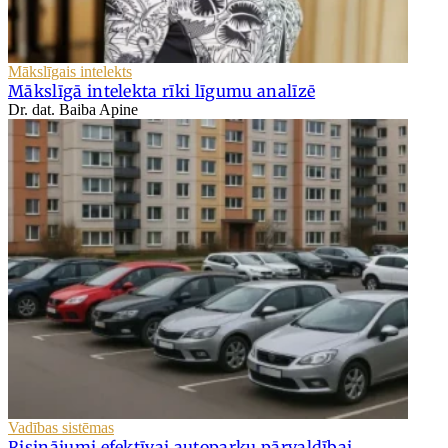
Mākslīgais intelekts
Mākslīgā intelekta rīki līgumu analīzē
Dr. dat. Baiba Apine
Vadības sistēmas
Risinājumi efektīvai autoparku pārvaldībai