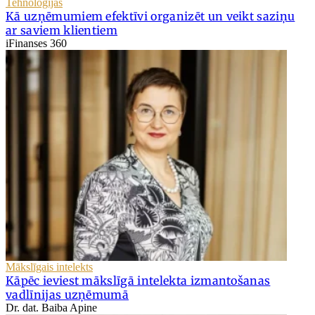
Tehnoloģijas
Kā uzņēmumiem efektīvi organizēt un veikt saziņu
ar saviem klientiem
iFinanses 360
Mākslīgais intelekts
Kāpēc ieviest mākslīgā intelekta izmantošanas
vadlīnijas uzņēmumā
Dr. dat. Baiba Apine