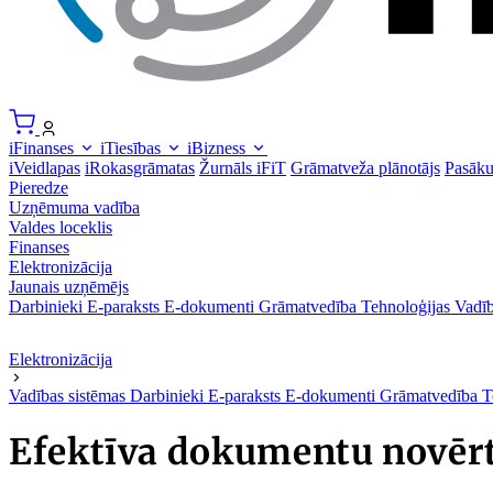
iFinanses
iTiesības
iBizness
iVeidlapas
iRokasgrāmatas
Žurnāls iFiT
Grāmatveža plānotājs
Pasāk
Pieredze
Uzņēmuma vadība
Valdes loceklis
Finanses
Elektronizācija
Jaunais uzņēmējs
Darbinieki
E-paraksts
E-dokumenti
Grāmatvedība
Tehnoloģijas
Vadīb
Elektronizācija
Vadības sistēmas
Darbinieki
E-paraksts
E-dokumenti
Grāmatvedība
T
Efektīva dokumentu novērt