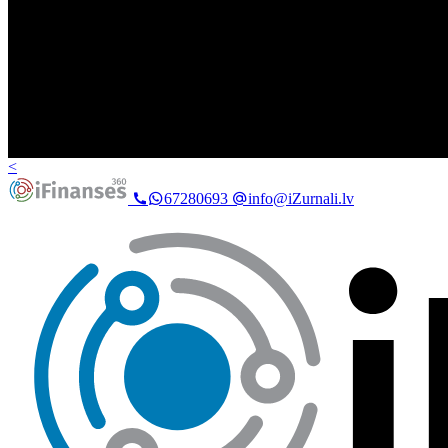
<
67280693
info@iZurnali.lv