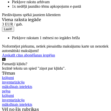
Piekļuve rakstu arhīvam
1x nedēļā jaunāko tēmu apkopojums e-pastā
Piedāvājums spēkā jauniem klientiem
Viena raksta iegāde
3 EUR
/ gab.
Lasīt!
Piekļuve rakstam 1 mēnesi no iegādes brīža
Noformējot pirkumu, netiek piesaistīta maksājumu karte un nenotiek
automātiski maksājumi!
Apskatīt citas abonēšanas iespējas
Pamanīji kļūdu?
Iezīmē tekstu un spied "ziņot par kļūdu".
Tēmas
krājumi
inventarizācija
mākslīgais intelekts
peļņa
krājumi
inventarizācija
mākslīgais intelekts
Vēl no šīs rubrikas