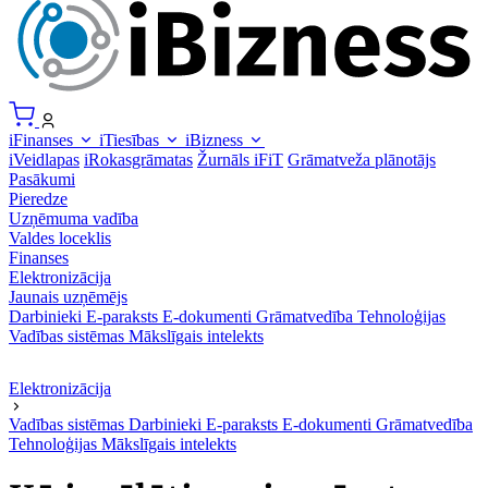
iFinanses
iTiesības
iBizness
iVeidlapas
iRokasgrāmatas
Žurnāls iFiT
Grāmatveža plānotājs
Pasākumi
Pieredze
Uzņēmuma vadība
Valdes loceklis
Finanses
Elektronizācija
Jaunais uzņēmējs
Darbinieki
E-paraksts
E-dokumenti
Grāmatvedība
Tehnoloģijas
Vadības sistēmas
Mākslīgais intelekts
Elektronizācija
Vadības sistēmas
Darbinieki
E-paraksts
E-dokumenti
Grāmatvedība
Tehnoloģijas
Mākslīgais intelekts