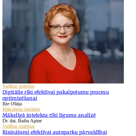
Vadības sistēmas
Digitālie rīki efektīvai pakalpojumu procesu
optimizēšanai
Ilze Ošiņa
Mākslīgais intelekts
Mākslīgā intelekta rīki līgumu analīzē
Dr. dat. Baiba Apine
Vadības sistēmas
Risinājumi efektīvai autoparku pārvaldībai