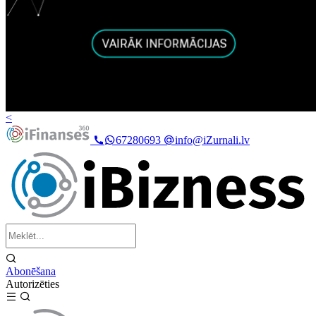
<
67280693
info@iZurnali.lv
Abonēšana
Autorizēties