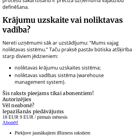
procesu sakārtošanu ir precīza uzņēmuma vajadzību
definēšana.
Krājumu uzskaite vai noliktavas
vadība?
Nereti uzņēmumi sāk ar uzstādījumu: “Mums vajag
noliktavas sistēmu.” Taču praksē pastāv būtiska atšķirība
starp diviem jēdzieniem:
noliktavas krājumu uzskaites sistēma;
noliktavas vadības sistēma (
warehouse
management system
).
Šis raksts pieejams tikai abonentiem!
Autorizējies
Vēl neabonē?
Iepazīšanās piedāvājums
18 EUR
9 EUR
/ pirmais mēnesis
Abonēt!
Piekļuve jaunākajiem iBizness rakstiem