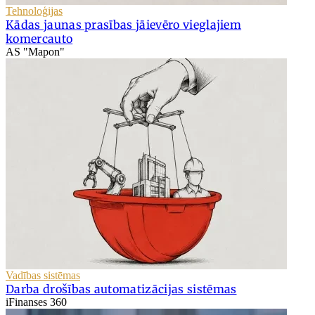
Tehnoloģijas
Kādas jaunas prasības jāievēro vieglajiem
komercauto
AS "Mapon"
Vadības sistēmas
Darba drošības automatizācijas sistēmas
iFinanses 360