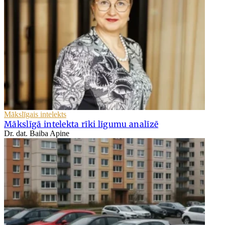
Mākslīgais intelekts
Mākslīgā intelekta rīki līgumu analīzē
Dr. dat. Baiba Apine