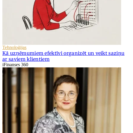
Tehnoloģijas
Kā uzņēmumiem efektīvi organizēt un veikt saziņu
ar saviem klientiem
iFinanses 360