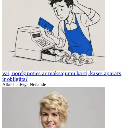
Vai, norēķinoties ar maksājumu karti, kases aparāts
ir obligāts?
Atbild Jadviga Neilande