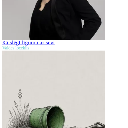
Kā slēgt līgumu ar sevi
Valdes loceklis