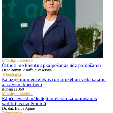
Mākslīgais intelekts
Čatboti: no klientu apkalpošanas līdz pārdošanai
Dr.sc.admin. Andžela Veselova
Tehnoloģijas
Kā uzņēmumiem efektīvi organizēt un veikt saziņu
ar saviem klientiem
iFinanses 360
Mākslīgais intelekts
Kāpēc ieviest mākslīgā intelekta izmantošanas
vadlīnijas uzņēmumā
Dr. dat. Baiba Apine
Tehnoloģijas