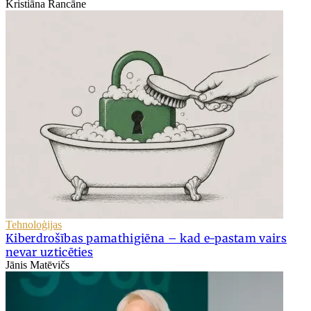
Kristiāna Rancāne
Tehnoloģijas
Kiberdrošības pamathigiēna – kad e-pastam vairs
nevar uzticēties
Jānis Matēvičs