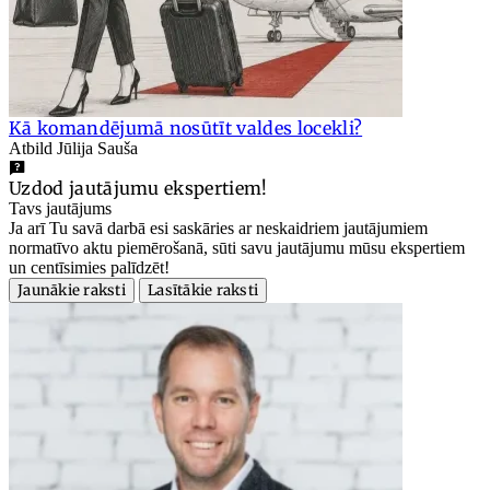
Kā komandējumā nosūtīt valdes locekli?
Atbild Jūlija Sauša
Uzdod jautājumu ekspertiem!
Tavs jautājums
Ja arī Tu savā darbā esi saskāries ar neskaidriem jautājumiem
normatīvo aktu piemērošanā, sūti savu jautājumu mūsu ekspertiem
un centīsimies palīdzēt!
Jaunākie raksti
Lasītākie raksti