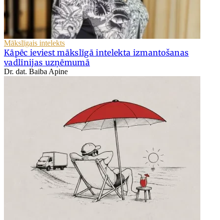
Mākslīgais intelekts
Kāpēc ieviest mākslīgā intelekta izmantošanas
vadlīnijas uzņēmumā
Dr. dat. Baiba Apine