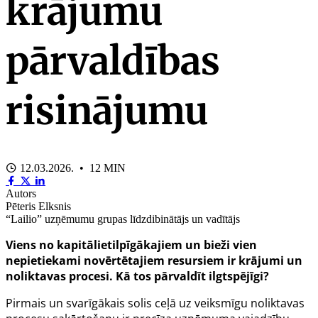
krājumu
pārvaldības
risinājumu
12.03.2026. • 12 MIN
Autors
Pēteris Elksnis
“Lailio” uzņēmumu grupas līdzdibinātājs un vadītājs
Viens no kapitālietilpīgākajiem un bieži vien
nepietiekami novērtētajiem resursiem ir krājumi un
noliktavas procesi. Kā tos pārvaldīt ilgtspējīgi?
Pirmais un svarīgākais solis ceļā uz veiksmīgu noliktavas