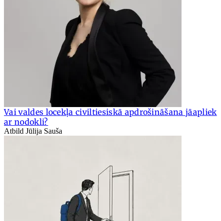
Vai valdes locekļa civiltiesiskā apdrošināšana jāapliek
ar nodokli?
Atbild Jūlija Sauša