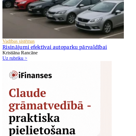
Vadības sistēmas
Risinājumi efektīvai autoparku pārvaldībai
Kristiāna Rancāne
Uz rubriku >