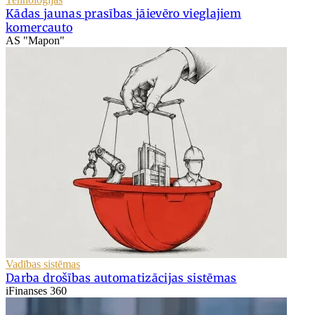
Kādas jaunas prasības jāievēro vieglajiem
komercauto
AS "Mapon"
Vadības sistēmas
Darba drošības automatizācijas sistēmas
iFinanses 360