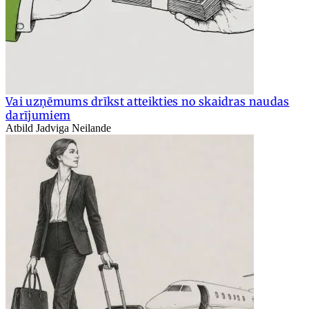
Vai uzņēmums drīkst atteikties no skaidras naudas
darījumiem
Atbild Jadviga Neilande