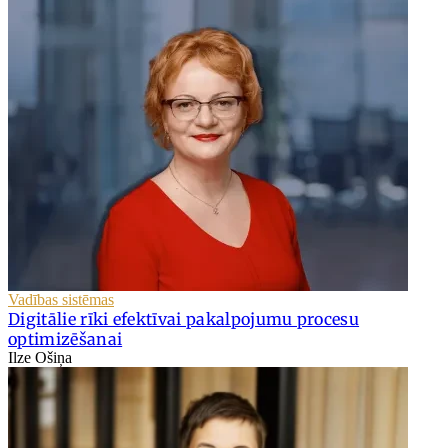
Vadības sistēmas
Digitālie rīki efektīvai pakalpojumu procesu
optimizēšanai
Ilze Ošiņa