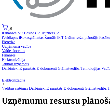
iFinanses
iTiesības
iBizness
iVeidlapas
iRokasgrāmatas
Žurnāls iFiT
Grāmatveža plānotājs
Pasāk
Pieredze
Uzņēmuma vadība
Valdes loceklis
Finanses
Elektronizācija
Jaunais uzņēmējs
Darbinieki
E-paraksts
E-dokumenti
Grāmatvedība
Tehnoloģijas
Vadīb
Elektronizācija
Vadības sistēmas
Darbinieki
E-paraksts
E-dokumenti
Grāmatvedība
T
Uzņēmumu resursu plānoša