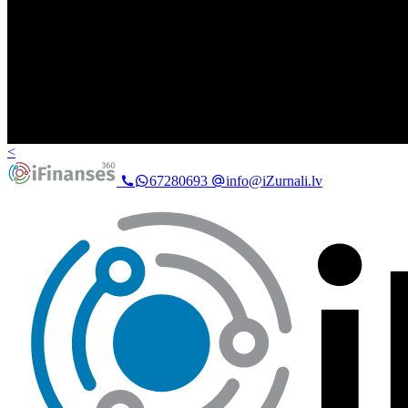
<
67280693
info@iZurnali.lv