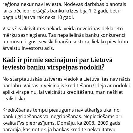
reģionā nekur nav ieviesta. Nodevas darbības plānotais
laiks pēc iepriekšējās banku krīzes bija 1–2 gadi, bet ir
pagājuši jau vairāk nekā 10 gadi.
Visas šīs aktivitātes nekādā veidā neveicinās deklarēto
mērķu sasniegšanu. Tas nepalielinās banku konkurenci
un mūsu tirgus, sevišķi finanšu sektora, lielāku pievilcību
ārvalstu investoru acīs.
Kādi ir pirmie secinājumi par Lietuvā
ieviesto banku virspeļņas nodokli?
No starptautiskās uztveres viedokļa Lietuvai tas nav nācis
par labu. Vai tas ir veicinājis kreditēšanu? Ideja ar nodokli
aplikt virspeļņu, lai veicinātu kreditēšanu, man nešķiet
reālistiska.
Kreditēšanas tempu pieaugums nav atkarīgs tikai no
banku gribēšanas vai negribēšanas. Nepieciešams arī
kvalitatīvs pieprasījums. Domāju, ka 2008., 2009.gads
parādīja, kas notiek, ja bankas kreditē nekvalitatīvu