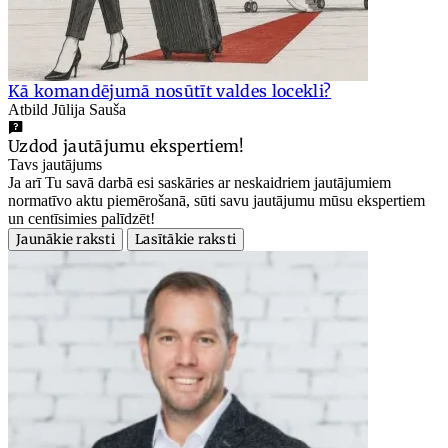
Kā komandējumā nosūtīt valdes locekli?
Atbild Jūlija Sauša
Uzdod jautājumu ekspertiem!
Tavs jautājums
Ja arī Tu savā darbā esi saskāries ar neskaidriem jautājumiem
normatīvo aktu piemērošanā, sūti savu jautājumu mūsu ekspertiem
un centīsimies palīdzēt!
Jaunākie raksti
Lasītākie raksti