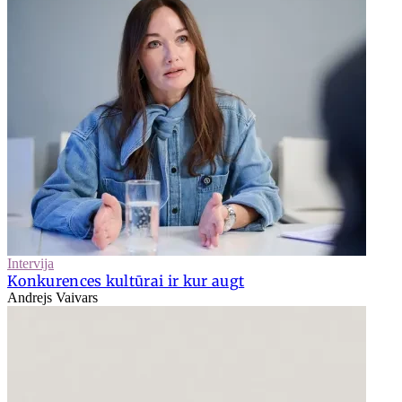
Intervija
Konkurences kultūrai ir kur augt
Andrejs Vaivars