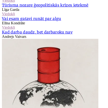
Viedokļi
Tūrisma nozare ģeopolitiskās krīzes ietekmē
Līga Garda
Viedokļi
Vai esam gatavi runāt par algu
Elīna Kondrāte
Viedokļi
Kad darba daudz, bet darbaroku nav
Andrejs Vaivars