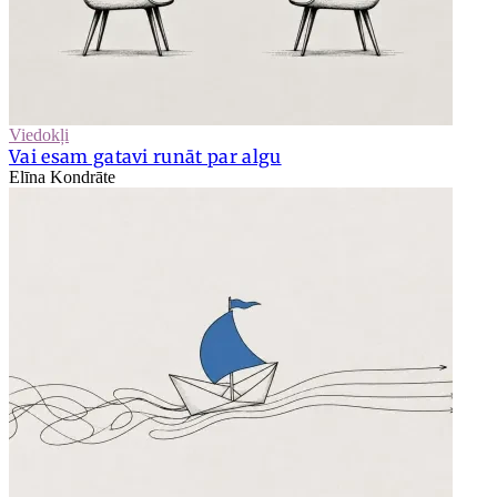
Viedokļi
Vai esam gatavi runāt par algu
Elīna Kondrāte