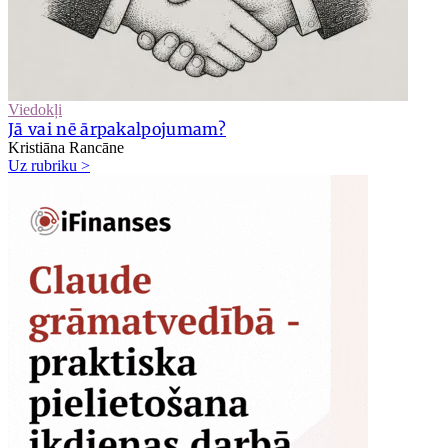
Viedokļi
Jā vai nē ārpakalpojumam?
Kristiāna Rancāne
Uz rubriku >