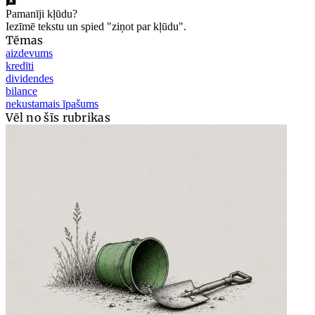
Pamanīji kļūdu?
Iezīmē tekstu un spied "ziņot par kļūdu".
Tēmas
aizdevums
kredīti
dividendes
bilance
nekustamais īpašums
Vēl no šīs rubrikas