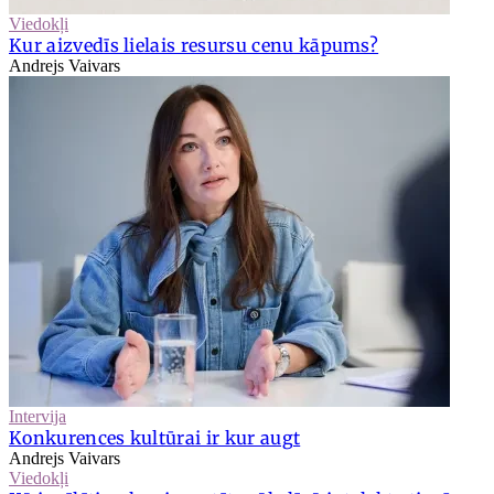
Viedokļi
Kur aizvedīs lielais resursu cenu kāpums?
Andrejs Vaivars
Intervija
Konkurences kultūrai ir kur augt
Andrejs Vaivars
Viedokļi