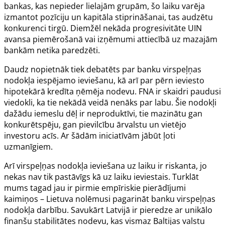
bankas, kas nepieder lielajām grupām, šo laiku varēja
izmantot pozīciju un kapitāla stiprināšanai, tas audzētu
konkurenci tirgū. Diemžēl nekāda progresivitāte UIN
avansa piemērošanā vai izņēmumi attiecībā uz mazajām
bankām netika paredzēti.
Daudz nopietnāk tiek debatēts par banku virspeļņas
nodokļa iespējamo ieviešanu, kā arī par pērn ieviesto
hipotekārā kredīta ņēmēja nodevu. FNA ir skaidri paudusi
viedokli, ka tie nekādā veidā nenāks par labu. Šie nodokļi
dažādu iemeslu dēļ ir neproduktīvi, tie mazinātu gan
konkurētspēju, gan pievilcību ārvalstu un vietējo
investoru acīs. Ar šādām iniciatīvām jābūt ļoti
uzmanīgiem.
Arī virspeļņas nodokļa ieviešana uz laiku ir riskanta, jo
nekas nav tik pastāvīgs kā uz laiku ieviestais. Turklāt
mums tagad jau ir pirmie empīriskie pierādījumi
kaimiņos – Lietuva nolēmusi pagarināt banku virspeļņas
nodokļa darbību. Savukārt Latvijā ir pieredze ar unikālo
finanšu stabilitātes nodevu, kas vismaz Baltijas valstu