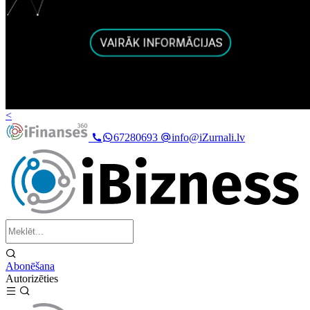
<
67280693
info@iZurnali.lv
Abonēšana
Autorizēties