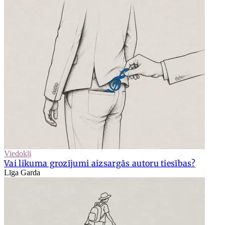
Viedokļi
Vai likuma grozījumi aizsargās autoru tiesības?
Līga Garda