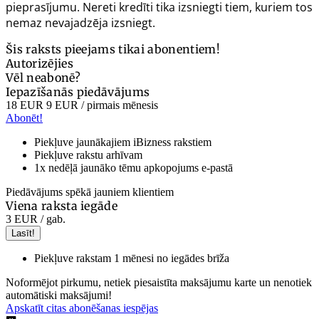
pieprasījumu. Nereti kredīti tika izsniegti tiem, kuriem tos
nemaz nevajadzēja izsniegt.
Šis raksts pieejams tikai abonentiem!
Autorizējies
Vēl neabonē?
Iepazīšanās piedāvājums
18 EUR
9 EUR
/ pirmais mēnesis
Abonēt!
Piekļuve jaunākajiem iBizness rakstiem
Piekļuve rakstu arhīvam
1x nedēļā jaunāko tēmu apkopojums e-pastā
Piedāvājums spēkā jauniem klientiem
Viena raksta iegāde
3 EUR
/ gab.
Lasīt!
Piekļuve rakstam 1 mēnesi no iegādes brīža
Noformējot pirkumu, netiek piesaistīta maksājumu karte un nenotiek
automātiski maksājumi!
Apskatīt citas abonēšanas iespējas