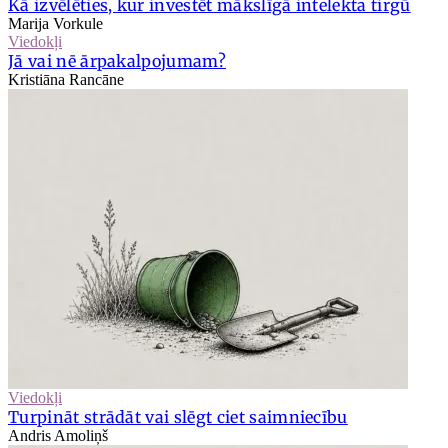
Kā izvēlēties, kur investēt mākslīgā intelekta tirgū
Marija Vorkule
Viedokļi
Jā vai nē ārpakalpojumam?
Kristiāna Rancāne
Viedokļi
Turpināt strādāt vai slēgt ciet saimniecību
Andris Amoliņš