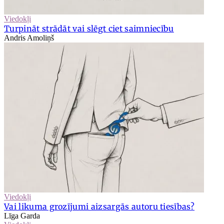
Viedokļi
Turpināt strādāt vai slēgt ciet saimniecību
Andris Amoliņš
Viedokļi
Vai likuma grozījumi aizsargās autoru tiesības?
Līga Garda