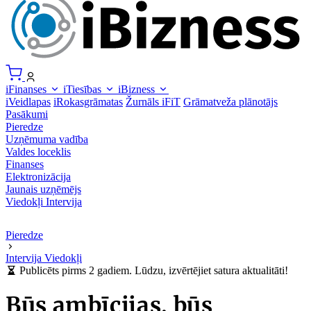
iFinanses
iTiesības
iBizness
iVeidlapas
iRokasgrāmatas
Žurnāls iFiT
Grāmatveža plānotājs
Pasākumi
Pieredze
Uzņēmuma vadība
Valdes loceklis
Finanses
Elektronizācija
Jaunais uzņēmējs
Viedokļi
Intervija
Pieredze
Intervija
Viedokļi
Publicēts pirms 2 gadiem. Lūdzu, izvērtējiet satura aktualitāti!
Būs ambīcijas, būs