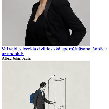
Vai valdes locekļa civiltiesiskā apdrošināšana jāapliek
ar nodokli?
Atbild Jūlija Sauša