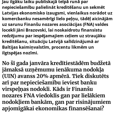
Jau ilgāku laiku publiskajā telpā runā par
nepieciešamību palielināt kreditēšanu un sekmēt
Latvijas ekonomisko izaugsmi, vienlaikus norādot uz
komercbanku nesamērīgi lielo peļņu, tādēļ aicinājām
uz sarunu Finanšu nozares asociācijas (FNA) valdes
locekli Jāni Brazovski, lai noskaidrotu finansistu
redzējumu par iespējamajiem ceļiem uz straujāku
kreditēšanu, situāciju Latvijā salīdzinājumā ar
Baltijas kaimiņvalstīm, procentu likmēm un
ilgtspējas nozīmi.
No šī gada janvāra kredītiestādēm budžetā
jāmaksā uzņēmumu ienākuma nodokļa
(UIN) avanss 20% apmērā. Tiek diskutēts
arī par nepieciešamību ieviest banku
virspeļņas nodokli. Kāds ir Finanšu
nozares FNA viedoklis gan par lielākiem
nodokļiem bankām, gan par risinājumiem
apjomīgākai ekonomikas finansēšanai?