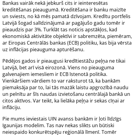
Bankas vairāk nekā jebkurš cits ir ieinteresētas
kreditēšanas pieaugumā. Kreditēšana ir banku maizīte
un sviests, no kā mēs pamatā dzīvojam. Kredītu portfelis
Latvijā šogad salīdzinājumā ar pagājušo gadu tomēr ir
pieaudzis par 3%. Turklāt tas noticis apstākļos, kad
ekonomiskā aktivitāte objektīvi ir sabremzēta, piemēram,
ar Eiropas Centrālās bankas (ECB) politiku, kas bija vērsta
uz inflācijas pieauguma apturēšanu.
Pēdējos gados ir pieaugusi kredītiestāžu peļņa ne tikai
Latvijā, bet arī visā eirozonā. Viens no pieauguma
galvenajiem iemesliem ir ECB īstenotā politika.
Vienkāršiem vārdiem to var raksturot tā, ka bankām
piemaksāja par to, lai tās mazāk laistu apgrozībā naudu
un pelnītu ar šīs naudas izvietošanu centrālajā bankā un
citos aktīvos. Var teikt, ka lielāka peļņa ir sekas cīņai ar
inflāciju.
Pie mums ieviestais UIN avanss bankām ir ļoti līdzīgs
Igaunijas modelim. Tas nav nekas slikts un būtiski
neiespaido konkurētspēju reģionālā līmenī. Tomēr