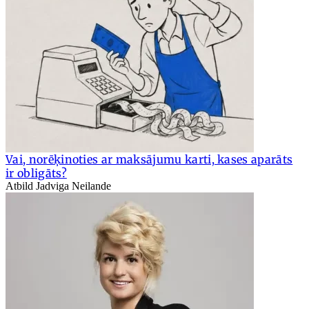
Vai, norēķinoties ar maksājumu karti, kases aparāts
ir obligāts?
Atbild Jadviga Neilande