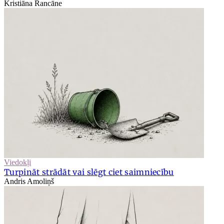
Kristiāna Rancāne
Viedokļi
Turpināt strādāt vai slēgt ciet saimniecību
Andris Amoliņš