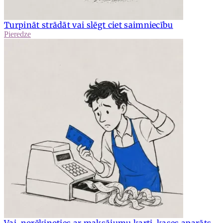
Turpināt strādāt vai slēgt ciet saimniecību
Pieredze
Vai, norēķinoties ar maksājumu karti, kases aparāts