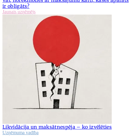
ir obligāts?
Jaunais uzņēmējs
Likvidācija un maksātnespēja – ko izvēlēties
Uzņēmuma vadība