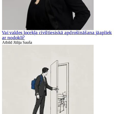
Vai valdes locekļa civiltiesiskā apdrošināšana jāapliek
ar nodokli?
Atbild Jūlija Sauša