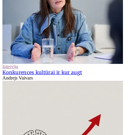
Intervija
Konkurences kultūrai ir kur augt
Andrejs Vaivars