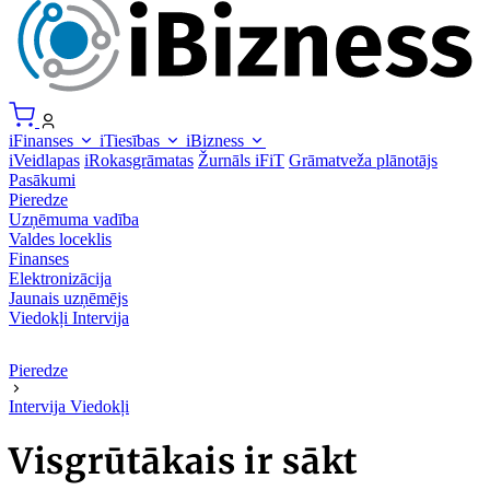
iFinanses
iTiesības
iBizness
iVeidlapas
iRokasgrāmatas
Žurnāls iFiT
Grāmatveža plānotājs
Pasākumi
Pieredze
Uzņēmuma vadība
Valdes loceklis
Finanses
Elektronizācija
Jaunais uzņēmējs
Viedokļi
Intervija
Pieredze
Intervija
Viedokļi
Visgrūtākais ir sākt