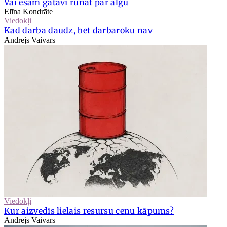
Vai esam gatavi runāt par algu
Elīna Kondrāte
Viedokļi
Kad darba daudz, bet darbaroku nav
Andrejs Vaivars
Viedokļi
Kur aizvedīs lielais resursu cenu kāpums?
Andrejs Vaivars