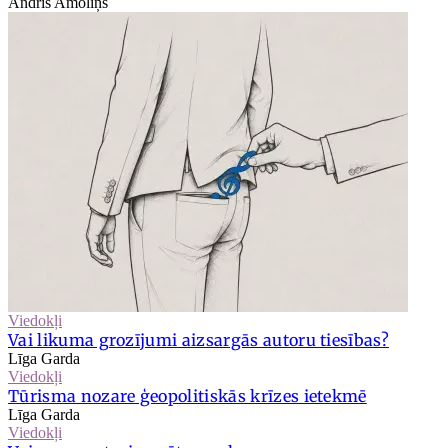
Andris Amoliņš
Viedokļi
Vai likuma grozījumi aizsargās autoru tiesības?
Līga Garda
Viedokļi
Tūrisma nozare ģeopolitiskās krīzes ietekmē
Līga Garda
Viedokļi