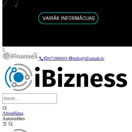
<
67280693
info@iZurnali.lv
Abonēšana
Autorizēties