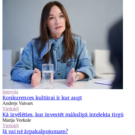
Intervija
Konkurences kultūrai ir kur augt
Andrejs Vaivars
Viedokļi
Kā izvēlēties, kur investēt mākslīgā intelekta tirgū
Marija Vorkule
Viedokļi
Jā vai nē ārpakalpojumam?