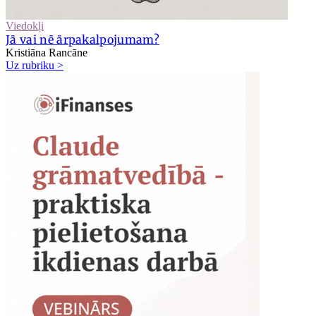
Viedokļi
Jā vai nē ārpakalpojumam?
Kristiāna Rancāne
Uz rubriku >