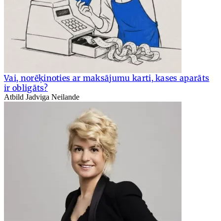
Vai, norēķinoties ar maksājumu karti, kases aparāts
ir obligāts?
Atbild Jadviga Neilande