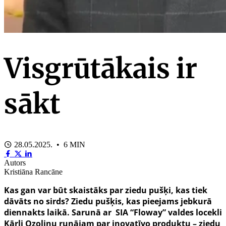
Visgrūtākais ir
sākt
28.05.2025. • 6 MIN
Autors
Kristiāna Rancāne
Kas gan var būt skaistāks par ziedu pušķi, kas tiek
dāvāts no sirds? Ziedu pušķis, kas pieejams jebkurā
diennakts laikā. Sarunā ar SIA “Floway” valdes locekli
Kārli Ozoliņu runājam par inovatīvo produktu – ziedu