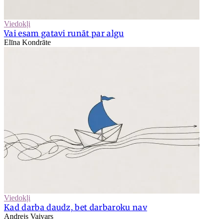
Viedokļi
Vai esam gatavi runāt par algu
Elīna Kondrāte
Viedokļi
Kad darba daudz, bet darbaroku nav
Andrejs Vaivars