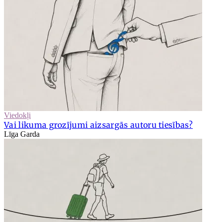
Viedokļi
Vai likuma grozījumi aizsargās autoru tiesības?
Līga Garda