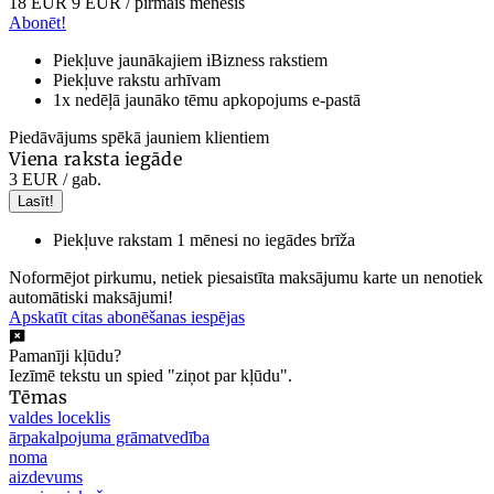
18 EUR
9 EUR
/ pirmais mēnesis
Abonēt!
Piekļuve jaunākajiem iBizness rakstiem
Piekļuve rakstu arhīvam
1x nedēļā jaunāko tēmu apkopojums e-pastā
Piedāvājums spēkā jauniem klientiem
Viena raksta iegāde
3 EUR
/ gab.
Lasīt!
Piekļuve rakstam 1 mēnesi no iegādes brīža
Noformējot pirkumu, netiek piesaistīta maksājumu karte un nenotiek
automātiski maksājumi!
Apskatīt citas abonēšanas iespējas
Pamanīji kļūdu?
Iezīmē tekstu un spied "ziņot par kļūdu".
Tēmas
valdes loceklis
ārpakalpojuma grāmatvedība
noma
aizdevums