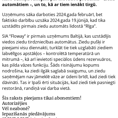
automātiem –, un to, kā ar tiem ienākt tirgū.
Uzņēmums sāka darboties 2024.gada februārī, bet
faktisko darbību uzsāka 2024.gada 19.jūnijā, kad tika
uzstādīts pirmais ziedu automāts lidostā “Rīga”.
SIA “Floway” ir pirmais uzņēmums Baltijā, kas uzstādījis
viedos ziedu tirdzniecības automātus. Ziedu pušķi ir
pieejami visu diennakti, turklāt tie tiek uzglabāti ziediem
labvēlīgos apstākļos – kontrolētā temperatūrā un
mitrumā –, kā arī ievietoti speciālos ūdens rezervuāros,
kas pilda vāzes funkciju. Šāds risinājumu kopums
nodrošina, ka ziedi ilgāk saglabā svaigumu, un ziedu
saņēmējam nav jāmeklē vāze ar ūdeni brīdī, kad ziedi tiek
dāvināti. Tas ir īpaši ērti situācijās, kad ziedi tiek pasniegti
restorānā, randiņā vai darba vietā.
Šis raksts pieejams tikai abonentiem!
Autorizējies
Vēl neabonē?
Iepazīšanās piedāvājums