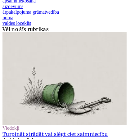
apsaimniekošana
aizdevums
ārpakalpojuma grāmatvedība
noma
valdes loceklis
Vēl no šīs rubrikas
Viedokļi
Turpināt strādāt vai slēgt ciet saimniecību