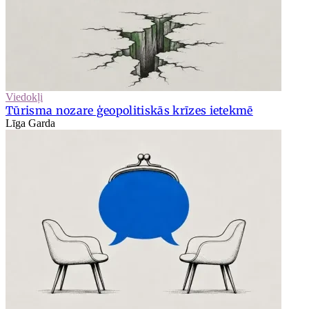
Viedokļi
Tūrisma nozare ģeopolitiskās krīzes ietekmē
Līga Garda