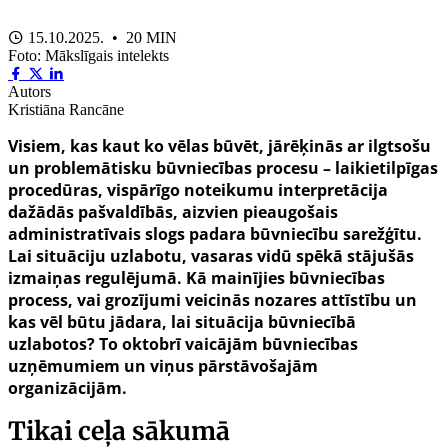
15.10.2025. • 20 MIN
Foto: Mākslīgais intelekts
Autors
Kristiāna Rancāne
Visiem, kas kaut ko vēlas būvēt, jārēķinās ar ilgtsošu
un problemātisku būvniecības procesu – laikietilpīgas
procedūras, vispārīgo noteikumu interpretācija
dažādās pašvaldībās, aizvien pieaugošais
administratīvais slogs padara būvniecību sarežģītu.
Lai situāciju uzlabotu, vasaras vidū spēkā stājušās
izmaiņas regulējumā. Kā mainījies būvniecības
process, vai grozījumi veicinās nozares attīstību un
kas vēl būtu jādara, lai situācija būvniecībā
uzlabotos? To oktobrī vaicājām būvniecības
uzņēmumiem un viņus pārstāvošajām
organizācijām.
Tikai ceļa sākumā