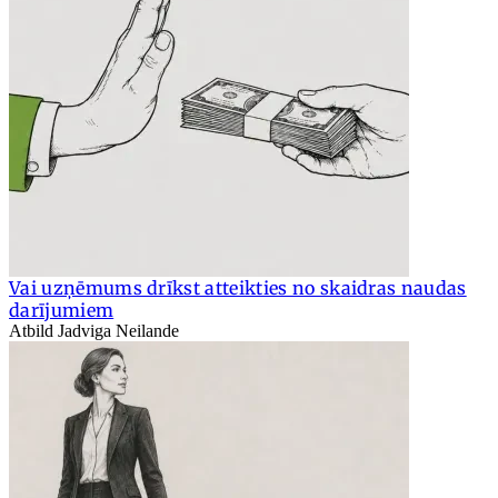
Vai uzņēmums drīkst atteikties no skaidras naudas
darījumiem
Atbild Jadviga Neilande