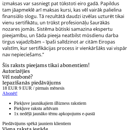
izmaksas var sasniegt pat tūkstoti eiro gadā. Papildus
tam jāapmeklē arī maksas kursi, kas vēl vairāk palielina
finansiālo slogu. Tā rezultātā daudzi izvēlas uzturēt tikai
vienu sertifikātu, un trūkst profesionāļu šaurākās
nozares jomās. Sistēma būtiski samazina ekspertu
pieejamību, un šāda pieeja neatbilst mūsdienu darba
tirgus vajadzībām – īpaši salīdzinot ar citām Eiropas
valstīm, kur sertifikācijas process ir vienkāršāks vai vispār
nav nepieciešams.”
Šis raksts pieejams tikai abonentiem!
Autorizējies
Vēl neabonē?
Iepazīšanās piedāvājums
18 EUR
9 EUR
/ pirmais mēnesis
Abonēt!
Piekļuve jaunākajiem iBizness rakstiem
Piekļuve rakstu arhīvam
1x nedēļā jaunāko tēmu apkopojums e-pastā
Piedāvājums spēkā jauniem klientiem
Viena raksta iegāde