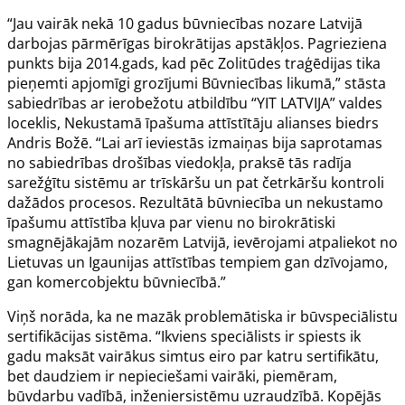
“Jau vairāk nekā 10 gadus būvniecības nozare Latvijā
darbojas pārmērīgas birokrātijas apstākļos. Pagrieziena
punkts bija 2014.gads, kad pēc Zolitūdes traģēdijas tika
pieņemti apjomīgi grozījumi Būvniecības likumā,” stāsta
sabiedrības ar ierobežotu atbildību “YIT LATVIJA” valdes
loceklis, Nekustamā īpašuma attīstītāju alianses biedrs
Andris Božē. “Lai arī ieviestās izmaiņas bija saprotamas
no sabiedrības drošības viedokļa, praksē tās radīja
sarežģītu sistēmu ar trīskāršu un pat četrkāršu kontroli
dažādos procesos. Rezultātā būvniecība un nekustamo
īpašumu attīstība kļuva par vienu no birokrātiski
smagnējākajām nozarēm Latvijā, ievērojami atpaliekot no
Lietuvas un Igaunijas attīstības tempiem gan dzīvojamo,
gan komercobjektu būvniecībā.”
Viņš norāda, ka ne mazāk problemātiska ir būvspeciālistu
sertifikācijas sistēma. “Ikviens speciālists ir spiests ik
gadu maksāt vairākus simtus eiro par katru sertifikātu,
bet daudziem ir nepieciešami vairāki, piemēram,
būvdarbu vadībā, inženiersistēmu uzraudzībā. Kopējās