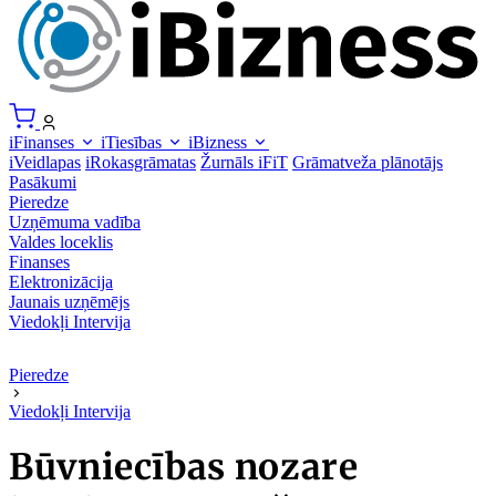
iFinanses
iTiesības
iBizness
iVeidlapas
iRokasgrāmatas
Žurnāls iFiT
Grāmatveža plānotājs
Pasākumi
Pieredze
Uzņēmuma vadība
Valdes loceklis
Finanses
Elektronizācija
Jaunais uzņēmējs
Viedokļi
Intervija
Pieredze
Viedokļi
Intervija
Būvniecības nozare