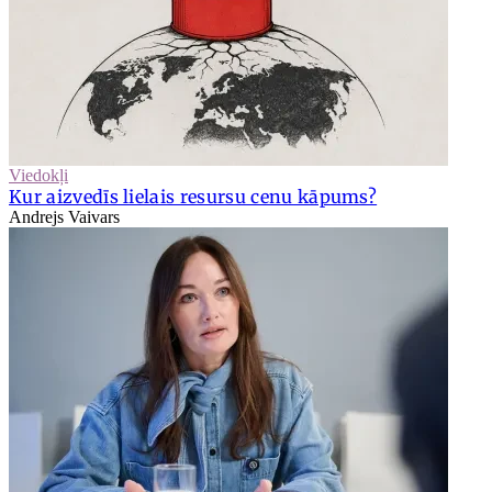
Viedokļi
Kur aizvedīs lielais resursu cenu kāpums?
Andrejs Vaivars