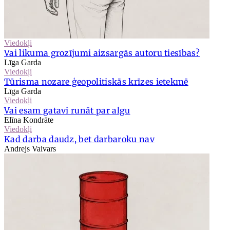
Viedokļi
Vai likuma grozījumi aizsargās autoru tiesības?
Līga Garda
Viedokļi
Tūrisma nozare ģeopolitiskās krīzes ietekmē
Līga Garda
Viedokļi
Vai esam gatavi runāt par algu
Elīna Kondrāte
Viedokļi
Kad darba daudz, bet darbaroku nav
Andrejs Vaivars