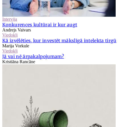
Intervija
Konkurences kultūrai ir kur augt
Andrejs Vaivars
Viedokļi
Kā izvēlēties, kur investēt mākslīgā intelekta tirgū
Marija Vorkule
Viedokļi
Jā vai nē ārpakalpojumam?
Kristiāna Rancāne