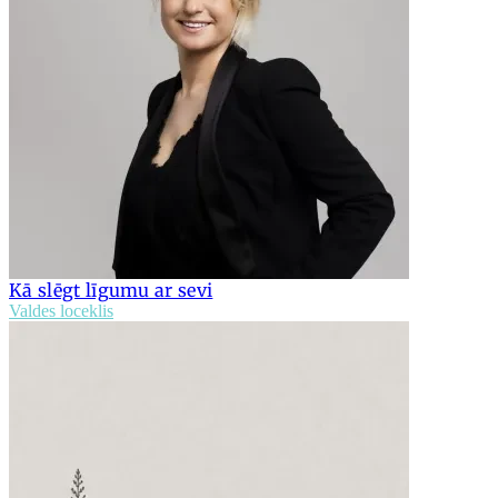
Kā slēgt līgumu ar sevi
Valdes loceklis