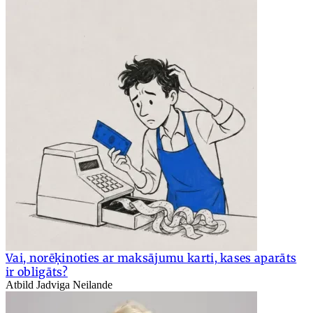
Vai, norēķinoties ar maksājumu karti, kases aparāts
ir obligāts?
Atbild Jadviga Neilande