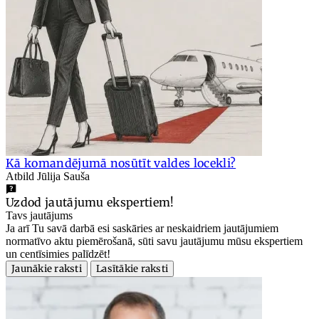
Kā komandējumā nosūtīt valdes locekli?
Atbild Jūlija Sauša
Uzdod jautājumu ekspertiem!
Tavs jautājums
Ja arī Tu savā darbā esi saskāries ar neskaidriem jautājumiem
normatīvo aktu piemērošanā, sūti savu jautājumu mūsu ekspertiem
un centīsimies palīdzēt!
Jaunākie raksti
Lasītākie raksti