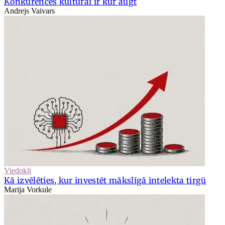
Konkurences kultūrai ir kur augt
Andrejs Vaivars
Viedokļi
Kā izvēlēties, kur investēt mākslīgā intelekta tirgū
Marija Vorkule