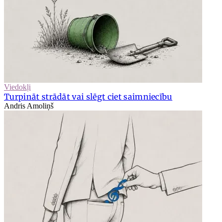
Viedokļi
Turpināt strādāt vai slēgt ciet saimniecību
Andris Amoliņš