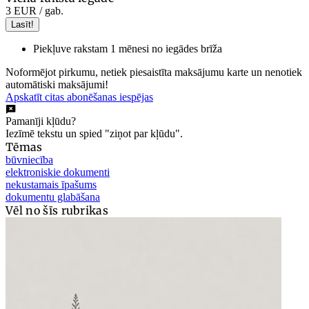
3 EUR
/ gab.
Lasīt!
Piekļuve rakstam 1 mēnesi no iegādes brīža
Noformējot pirkumu, netiek piesaistīta maksājumu karte un nenotiek
automātiski maksājumi!
Apskatīt citas abonēšanas iespējas
Pamanīji kļūdu?
Iezīmē tekstu un spied "ziņot par kļūdu".
Tēmas
būvniecība
elektroniskie dokumenti
nekustamais īpašums
dokumentu glabāšana
Vēl no šīs rubrikas