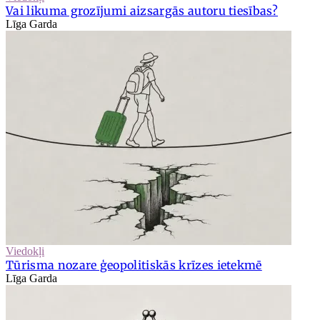
Vai likuma grozījumi aizsargās autoru tiesības?
Līga Garda
Viedokļi
Tūrisma nozare ģeopolitiskās krīzes ietekmē
Līga Garda