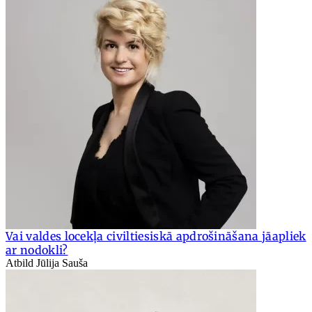
Vai valdes locekļa civiltiesiskā apdrošināšana jāapliek
ar nodokli?
Atbild Jūlija Sauša