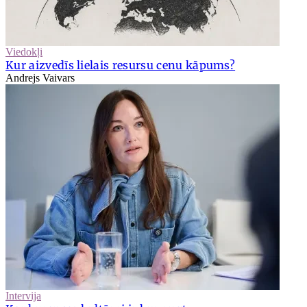
Viedokļi
Kur aizvedīs lielais resursu cenu kāpums?
Andrejs Vaivars
Intervija