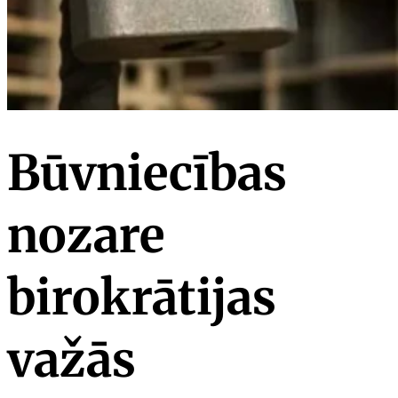
Būvniecības
nozare
birokrātijas
važās