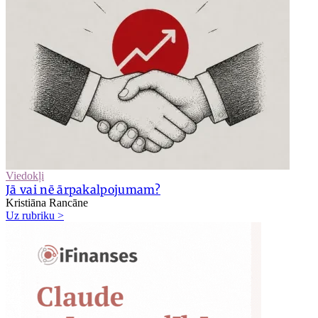
Viedokļi
Jā vai nē ārpakalpojumam?
Kristiāna Rancāne
Uz rubriku >